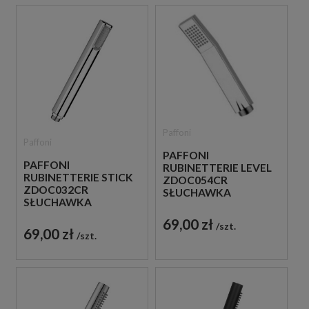
Paffoni
Paffoni
PAFFONI
PAFFONI
RUBINETTERIE LEVEL
RUBINETTERIE STICK
ZDOC054CR
ZDOC032CR
SŁUCHAWKA
SŁUCHAWKA
PRYSZNICOWA
PRYSZNICOWA
CHROM
69,00 zł
szt.
CHROM
69,00 zł
szt.