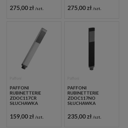
275,00 zł
275,00 zł
szt.
szt.
Paffoni
Paffoni
PAFFONI
PAFFONI
RUBINETTERIE
RUBINETTERIE
ZDOC117CR
ZDOC117NO
SŁUCHAWKA
SŁUCHAWKA
PRYSZNICOWA
PRYSZNICOWA
CHROM
CZARNA
159,00 zł
235,00 zł
szt.
szt.