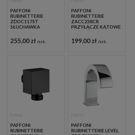
Paffoni
Paffoni
PAFFONI
PAFFONI
RUBINETTERIE
RUBINETTERIE
ZDOC117ST
ZACC238CR
SŁUCHAWKA
PRZYŁĄCZE KĄTOWE
PRYSZNICOWA STAL
WODY CHROM
SZCZOTKOWANA
255,00 zł
199,00 zł
szt.
szt.
Paffoni
Paffoni
PAFFONI
PAFFONI
RUBINETTERIE
RUBINETTERIE LEVEL