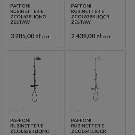
PAFFONI
PAFFONI
RUBINETTERIE
RUBINETTERIE
ZCOL638LIQNO
ZCOL638KLIQCR
ZESTAW
ZESTAW
PRYSZNICOWY
PRYSZNICOWY
TERMOSTATYCZNY
TERMOSTATYCZNY
3 285,00 zł
2 439,00 zł
szt.
szt.
ŚCIENNY CZARNY
ŚCIENNY CHROM
Paffoni
Paffoni
PAFFONI
PAFFONI
RUBINETTERIE
RUBINETTERIE
ZCOL638KLIQNO
ZCOL641LIQCR