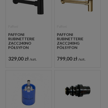
Paffoni
Paffoni
PAFFONI
PAFFONI
RUBINETTERIE
RUBINETTERIE
ZACC240NO
ZACC240HG
PÓŁSYFON
PÓŁSYFON
UMYWALKOWY
UMYWALKOWY
METALOWY CZARNY
METALOWY ZŁOTY
329,00 zł
799,00 zł
szt.
szt.