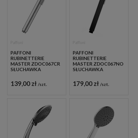
Paffoni
Paffoni
PAFFONI
PAFFONI
RUBINETTERIE
RUBINETTERIE
MASTER ZDOC067CR
MASTER ZDOC067NO
SŁUCHAWKA
SŁUCHAWKA
PRYSZNICOWA
PRYSZNICOWA
CHROM
CZARNA
139,00 zł
179,00 zł
szt.
szt.