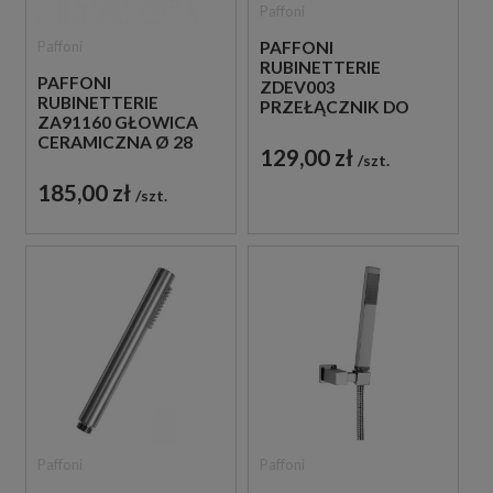
Paffoni
PAFFONI
Paffoni
RUBINETTERIE
PAFFONI
ZDEV003
RUBINETTERIE
PRZEŁĄCZNIK DO
ZA91160 GŁOWICA
BATERII
CERAMICZNA Ø 28
WANNOWYCH
129,00 zł
szt.
MM
ŚCIENNYCH
185,00 zł
szt.
Paffoni
Paffoni