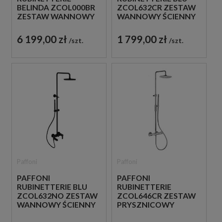
BELINDA ZCOL000BR
ZCOL632CR ZESTAW
ZESTAW WANNOWY
WANNOWY ŚCIENNY
ŚCIENNY BRĄZ
CHROM
ANTYCZNY
6 199,00 zł
1 799,00 zł
szt.
szt.
Paffoni
Paffoni
PAFFONI
PAFFONI
RUBINETTERIE BLU
RUBINETTERIE
ZCOL632NO ZESTAW
ZCOL646CR ZESTAW
WANNOWY ŚCIENNY
PRYSZNICOWY
CZARNY
TERMOSTATYCZNY