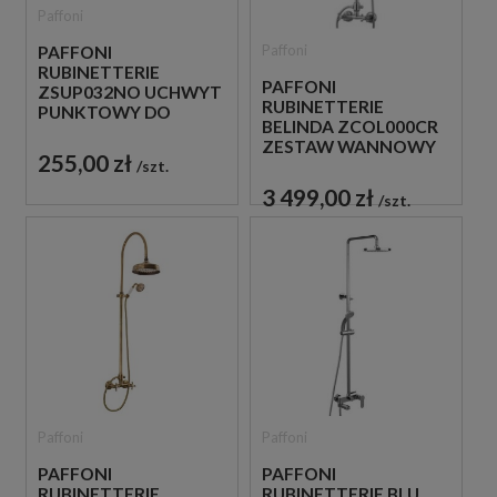
Paffoni
Paffoni
PAFFONI
RUBINETTERIE
PAFFONI
ZSUP032NO UCHWYT
RUBINETTERIE
PUNKTOWY DO
BELINDA ZCOL000CR
SŁUCHAWKI CZARNY
ZESTAW WANNOWY
255,00 zł
ŚCIENNY CHROM
szt.
3 499,00 zł
szt.
Paffoni
Paffoni
PAFFONI
PAFFONI
RUBINETTERIE
RUBINETTERIE BLU