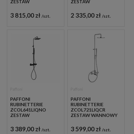
ZESTAW
ZESTAW
PRYSZNICOWY
PRYSZNICOWY
TERMOSTATYCZNY
TERMOSTATYCZNY
3 815,00 zł
2 335,00 zł
szt.
szt.
ŚCIENNY CZARNY
ŚCIENNY CHROM
Paffoni
Paffoni
PAFFONI
PAFFONI
RUBINETTERIE
RUBINETTERIE
ZCOL641LIQNO
ZCOL721LIQCR
ZESTAW
ZESTAW WANNOWY
PRYSZNICOWY
TERMOSTATYCZNY
TERMOSTATYCZNY
ŚCIENNY CHROM
3 389,00 zł
3 599,00 zł
szt.
szt.
ŚCIENNY CZARNY