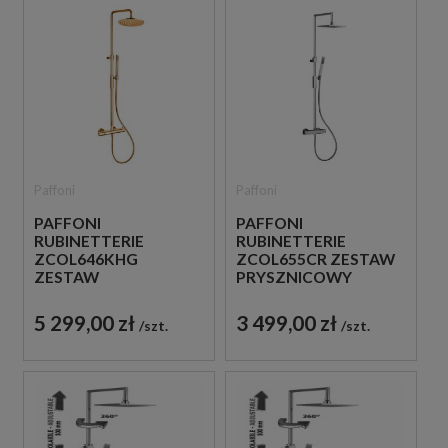
Paffoni
Paffoni
PAFFONI
PAFFONI
RUBINETTERIE
RUBINETTERIE
ZCOL646KHG
ZCOL655CR ZESTAW
ZESTAW
PRYSZNICOWY
PRYSZNICOWY
TERMOSTATYCZNY
TERMOSTATYCZNY
ŚCIENNY CHROM
5 299,00 zł
3 499,00 zł
szt.
szt.
ŚCIENNY ZŁOTY