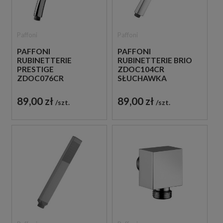
Paffoni
Paffoni
PAFFONI
PAFFONI
RUBINETTERIE
RUBINETTERIE BRIO
PRESTIGE
ZDOC104CR
ZDOC076CR
SŁUCHAWKA
SŁUCHAWKA
PRYSZNICOWA
PRYSZNICOWA
CHROM
89,00 zł
89,00 zł
szt.
szt.
CHROM