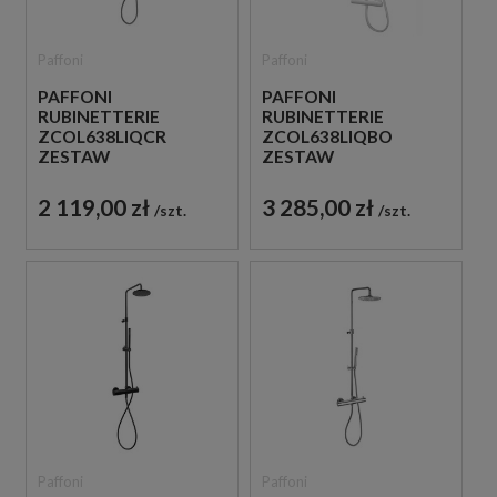
Paffoni
Paffoni
PAFFONI
PAFFONI
RUBINETTERIE
RUBINETTERIE
ZCOL638LIQCR
ZCOL638LIQBO
ZESTAW
ZESTAW
PRYSZNICOWY
PRYSZNICOWY
TERMOSTATYCZNY
TERMOSTATYCZNY
2 119,00 zł
3 285,00 zł
szt.
szt.
ŚCIENNY CHROM
ŚCIENNY BIAŁY
Paffoni
Paffoni