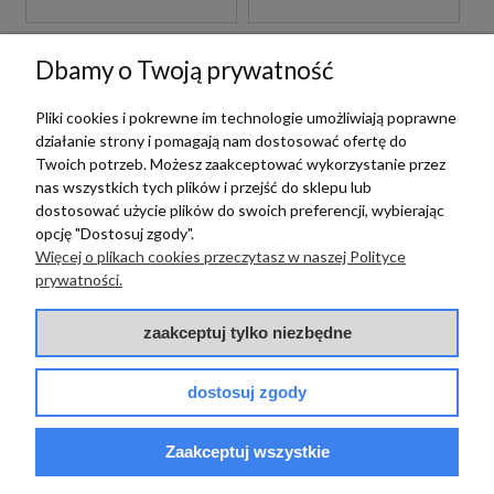
Dbamy o Twoją prywatność
Pliki cookies i pokrewne im technologie umożliwiają poprawne
działanie strony i pomagają nam dostosować ofertę do
Twoich potrzeb. Możesz zaakceptować wykorzystanie przez
nas wszystkich tych plików i przejść do sklepu lub
dostosować użycie plików do swoich preferencji, wybierając
opcję "Dostosuj zgody".
Paffoni
Paffoni
Więcej o plikach cookies przeczytasz w naszej Polityce
prywatności.
PAFFONI
PAFFONI
RUBINETTERIE
RUBINETTERIE
ZSCA050HGSP KOREK
ZSCA050ST KOREK
zaakceptuj tylko niezbędne
CLICK-CLACK ZŁOTO
CLICK-CLACK STAL
SZCZOTKOWANE
SZCZOTKOWANA
dostosuj zgody
429,00 zł
205,00 zł
szt.
szt.
Zaakceptuj wszystkie