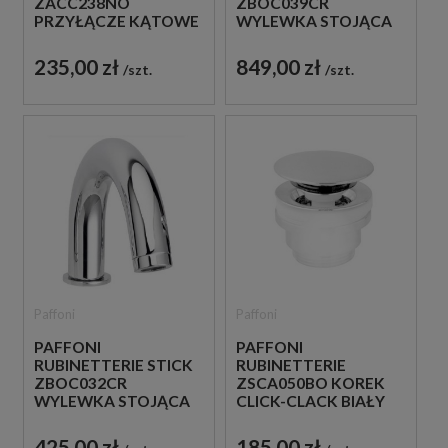
ZACC238NO
ZBOC039CR
PRZYŁĄCZE KĄTOWE
WYLEWKA STOJĄCA
WODY CZARNE
CHROM
235,00 zł
849,00 zł
szt.
szt.
Paffoni
Paffoni
PAFFONI
PAFFONI
RUBINETTERIE STICK
RUBINETTERIE
ZBOC032CR
ZSCA050BO KOREK
WYLEWKA STOJĄCA
CLICK-CLACK BIAŁY
CHROM
425,00 zł
185,00 zł