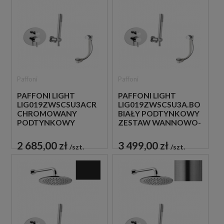
Paffoni
Paffoni
PAFFONI LIGHT
PAFFONI LIGHT
LIG019ZWSCSU3ACR
LIG019ZWSCSU3A.BO
CHROMOWANY
BIAŁY PODTYNKOWY
PODTYNKOWY
ZESTAW WANNOWO-
ZESTAW WANNOWO-
PRYSZNICOWY Z
PRYSZNICOWY Z
NAPEŁNIANIEM
2 685,00 zł
3 499,00 zł
szt.
szt.
NAPEŁNIANIEM
PRZEZ PRZELEW
PRZEZ PRZELEW