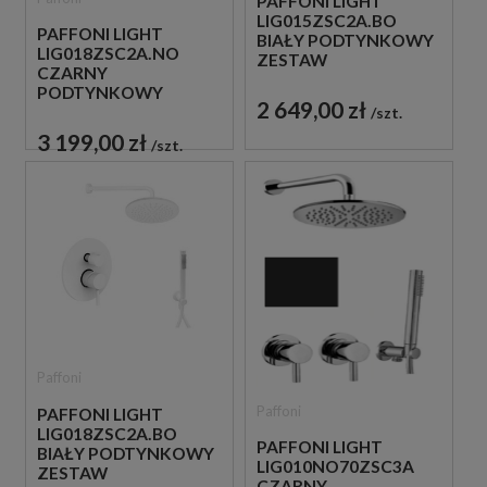
PAFFONI LIGHT
LIG015ZSC2A.BO
PAFFONI LIGHT
BIAŁY PODTYNKOWY
LIG018ZSC2A.NO
ZESTAW
CZARNY
PRYSZNICOWY
PODTYNKOWY
2 649,00 zł
ZESTAW
szt.
PRYSZNICOWY
3 199,00 zł
szt.
Paffoni
Paffoni
PAFFONI LIGHT
LIG018ZSC2A.BO
PAFFONI LIGHT
BIAŁY PODTYNKOWY
LIG010NO70ZSC3A
ZESTAW
CZARNY