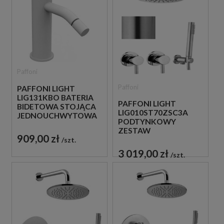
Paffoni
Paffoni
PAFFONI LIGHT
LIG131KBO BATERIA
PAFFONI LIGHT
BIDETOWA STOJĄCA
LIG010ST70ZSC3A
JEDNOUCHWYTOWA
PODTYNKOWY
BIAŁA
ZESTAW
909,00 zł
PRYSZNICOWY STAL
szt.
SZCZOTKOWANA
3 019,00 zł
szt.