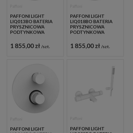
Paffoni
Paffoni
PAFFONI LIGHT
PAFFONI LIGHT
LIQ013BO BATERIA
LIQ018BO BATERIA
PRYSZNICOWA
PRYSZNICOWA
PODTYNKOWA
PODTYNKOWA
TERMOSTATYCZNA 1-
TERMOSTATYCZNA 2-
DROŻNA
DROŻNA
1 855,00 zł
1 855,00 zł
szt.
szt.
JEDNOUCHWYTOWA
JEDNOUCHWYTOWA
BIAŁA
BIAŁA
Paffoni
Paffoni
PAFFONI LIGHT
PAFFONI LIGHT