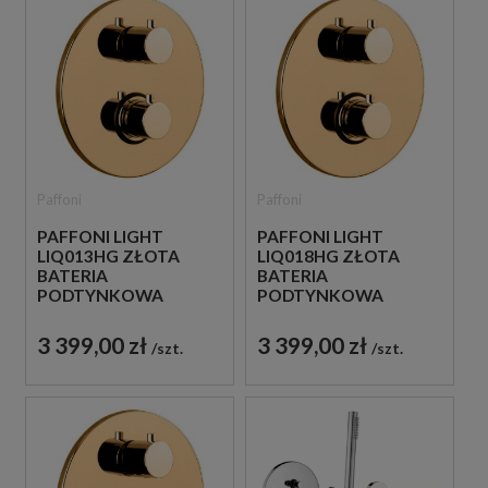
Paffoni
Paffoni
PAFFONI LIGHT
PAFFONI LIGHT
LIQ013HG ZŁOTA
LIQ018HG ZŁOTA
BATERIA
BATERIA
PODTYNKOWA
PODTYNKOWA
TERMOSTATYCZNA 1-
TERMOSTATYCZNA 2-
DROŻNA
DROŻNA
3 399,00 zł
3 399,00 zł
szt.
szt.