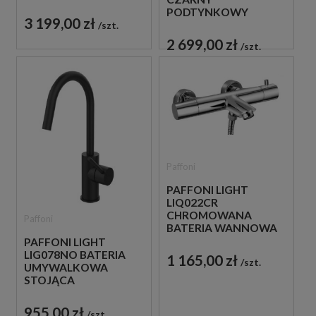
PRYSZNICOWY
PODTYNKOWY
3 199,00 zł
ZESTAW
szt.
PRYSZNICOWY
2 699,00 zł
szt.
Paffoni
PAFFONI LIGHT
LIQ022CR
CHROMOWANA
Paffoni
BATERIA WANNOWA
ŚCIENNA
PAFFONI LIGHT
TERMOSTATYCZNA
LIG078NO BATERIA
1 165,00 zł
szt.
UMYWALKOWA
STOJĄCA
JEDNOUCHWYTOWA
CZARNA
955,00 zł
szt.