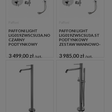
Paffoni
Paffoni
PAFFONI LIGHT
PAFFONI LIGHT
LIG019ZWSCSU3A.NO
LIG019ZWSCSU3A.ST
CZARNY
PODTYNKOWY
PODTYNKOWY
ZESTAW WANNOWO-
ZESTAW WANNOWO-
PRYSZNICOWY Z
PRYSZNICOWY Z
NAPEŁNIANIEM
3 499,00 zł
3 985,00 zł
szt.
szt.
NAPEŁNIANIEM
PRZEZ PRZELEW STAL
PRZEZ PRZELEW
SZCZOTKOWANA