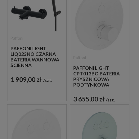
Paffoni
PAFFONI LIGHT
LIQ023NO CZARNA
Paffoni
BATERIA WANNOWA
ŚCIENNA
PAFFONI LIGHT
TERMOSTATYCZNA
CPT013BO BATERIA
ZE SŁUCHAWKĄ
1 909,00 zł
PRYSZNICOWA
szt.
PRYSZNICOWĄ
PODTYNKOWA
TERMOSTATYCZNA 1-
DROŻNA
3 655,00 zł
szt.
JEDNOUCHWYTOWA
BIAŁA