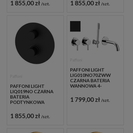
1 855,00 zł
1 855,00 zł
szt.
szt.
Paffoni
PAFFONI LIGHT
LIG010NO70ZWW
Paffoni
CZARNA BATERIA
WANNOWA 4-
PAFFONI LIGHT
OTWOROWA
LIQ019NO CZARNA
PODTYNKOWA
BATERIA
1 799,00 zł
szt.
PODTYNKOWA
TERMOSTATYCZNA 3-
DROŻNA
1 855,00 zł
szt.