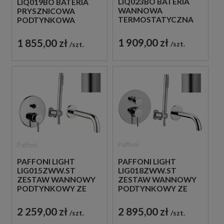
LIQ023BO BATERIA
LIQ019BO BATERIA
WANNOWA
PRYSZNICOWA
TERMOSTATYCZNA
PODTYNKOWA
ŚCIENNA ZE
TERMOSTATYCZNA 3-
SŁUCHAWKĄ
DROŻNA
1 909,00 zł
1 855,00 zł
szt.
szt.
PRYSZNICOWĄ BIAŁA
JEDNOUCHWYTOWA
BIAŁA
Paffoni
Paffoni
PAFFONI LIGHT
PAFFONI LIGHT
LIG018ZWW.ST
LIG015ZWW.ST
ZESTAW WANNOWY
ZESTAW WANNOWY
PODTYNKOWY ZE
PODTYNKOWY ZE
SŁUCHAWKĄ
SŁUCHAWKĄ
PRYSZNICOWĄ STAL
PRYSZNICOWĄ STAL
2 895,00 zł
2 259,00 zł
szt.
szt.
SZCZOTKOWANA
SZCZOTKOWANA