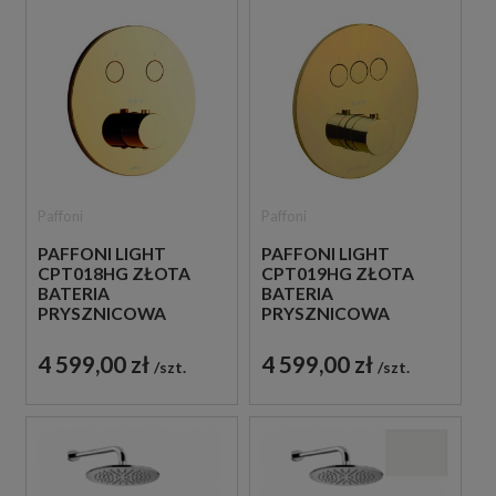
Paffoni
Paffoni
PAFFONI LIGHT
PAFFONI LIGHT
CPT018HG ZŁOTA
CPT019HG ZŁOTA
BATERIA
BATERIA
PRYSZNICOWA
PRYSZNICOWA
PODTYNKOWA
PODTYNKOWA
TERMOSTATYCZNA 2-
TERMOSTATYCZNA 3-
4 599,00 zł
4 599,00 zł
szt.
szt.
DROŻNA
DROŻNA
JEDNOUCHWYTOWA
JEDNOUCHWYTOWA