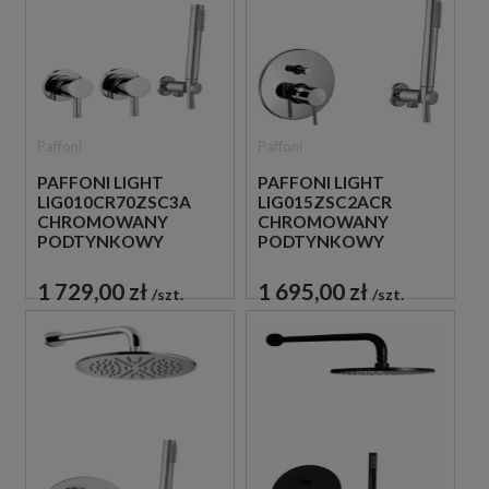
Paffoni
Paffoni
PAFFONI LIGHT
PAFFONI LIGHT
LIG010CR70ZSC3A
LIG015ZSC2ACR
CHROMOWANY
CHROMOWANY
PODTYNKOWY
PODTYNKOWY
ZESTAW
ZESTAW
PRYSZNICOWY
PRYSZNICOWY
1 729,00 zł
1 695,00 zł
szt.
szt.