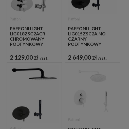
Paffoni
Paffoni
PAFFONI LIGHT
PAFFONI LIGHT
LIG018ZSC2ACR
LIG015ZSC2A.NO
CHROMOWANY
CZARNY
PODTYNKOWY
PODTYNKOWY
ZESTAW
ZESTAW
PRYSZNICOWY
PRYSZNICOWY
2 129,00 zł
2 649,00 zł
szt.
szt.
Paffoni
Paffoni