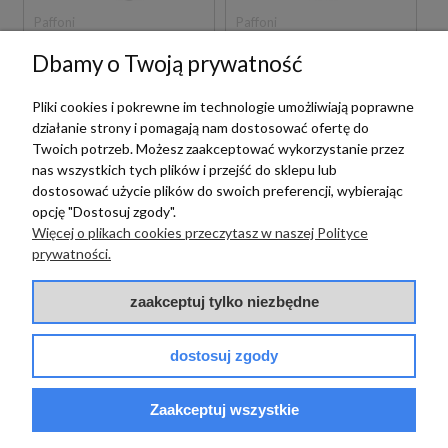
Paffoni
Paffoni
PAFFONI LIGHT
PAFFONI LIGHT
Dbamy o Twoją prywatność
LIG031CR BATERIA
LIG032CR BATERIA
WANNOWA
WANNOWA
Pliki cookies i pokrewne im technologie umożliwiają poprawne
WOLNOSTOJĄCA
WOLNOSTOJĄCA
CHROM
CHROM
działanie strony i pomagają nam dostosować ofertę do
Twoich potrzeb. Możesz zaakceptować wykorzystanie przez
5 999,00 zł
6 399,00 zł
szt.
szt.
nas wszystkich tych plików i przejść do sklepu lub
dostosować użycie plików do swoich preferencji, wybierając
opcję "Dostosuj zgody".
Więcej o plikach cookies przeczytasz w naszej Polityce
prywatności.
zaakceptuj tylko niezbędne
dostosuj zgody
Paffoni
Paffoni
PAFFONI LIGHT
Zaakceptuj wszystkie
LIG031NO BATERIA
PAFFONI LIGHT
WANNOWA