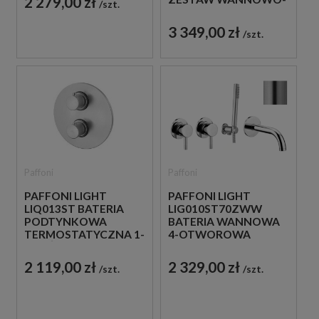
2 279,00 zł
szt.
PRYSZNICOWY Z
WYLEWKĄ
3 349,00 zł
szt.
Paffoni
Paffoni
PAFFONI LIGHT
PAFFONI LIGHT
LIQ013ST BATERIA
LIG010ST70ZWW
PODTYNKOWA
BATERIA WANNOWA
TERMOSTATYCZNA 1-
4-OTWOROWA
DROŻNA STAL
PODTYNKOWA STAL
SZCZOTKOWANA
SZCZOTKOWANA
2 119,00 zł
2 329,00 zł
szt.
szt.