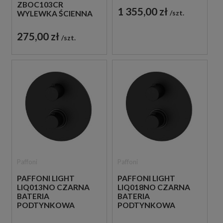
ZBOC103CR
PODTYNKOWA
1 355,00 zł
szt.
WYLEWKA ŚCIENNA
12,3 CM CHROM
275,00 zł
szt.
Paffoni
Paffoni
PAFFONI LIGHT
PAFFONI LIGHT
LIQ013NO CZARNA
LIQ018NO CZARNA
BATERIA
BATERIA
PODTYNKOWA
PODTYNKOWA
TERMOSTATYCZNA 1-
TERMOSTATYCZNA 2-
DROŻNA
DROŻNA