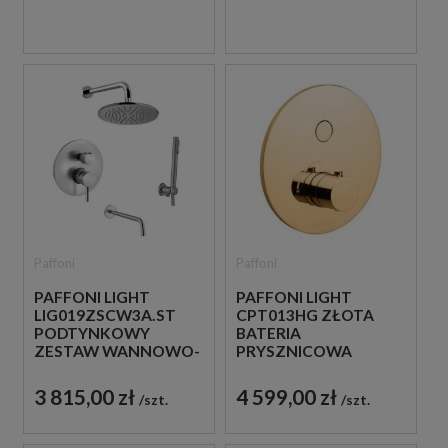
Paffoni
Paffoni
PAFFONI LIGHT
PAFFONI LIGHT
LIG019ZSCW3A.ST
CPT013HG ZŁOTA
PODTYNKOWY
BATERIA
ZESTAW WANNOWO-
PRYSZNICOWA
PRYSZNICOWY Z
PODTYNKOWA
WYLEWKĄ STAL
TERMOSTATYCZNA 1-
3 815,00 zł
4 599,00 zł
szt.
szt.
SZCZOTKOWANA
DROŻNA
JEDNOUCHWYTOWA