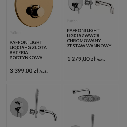
Paffoni
PAFFONI LIGHT
Paffoni
LIG015ZWWCR
CHROMOWANY
PAFFONI LIGHT
ZESTAW WANNOWY
LIQ019HG ZŁOTA
PODTYNKOWY ZE
BATERIA
SŁUCHAWKĄ
PODTYNKOWA
1 279,00 zł
szt.
PRYSZNICOWĄ
TERMOSTATYCZNA 3-
DROŻNA
3 399,00 zł
szt.