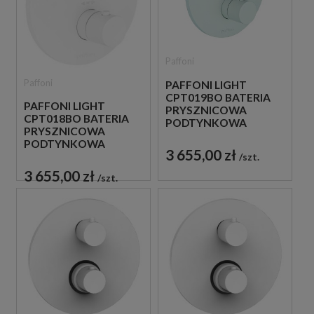
Paffoni
Paffoni
PAFFONI LIGHT
CPT019BO BATERIA
PAFFONI LIGHT
PRYSZNICOWA
CPT018BO BATERIA
PODTYNKOWA
PRYSZNICOWA
TERMOSTATYCZNA 3-
PODTYNKOWA
DROŻNA
3 655,00 zł
TERMOSTATYCZNA 2-
szt.
JEDNOUCHWYTOWA
DROŻNA
BIAŁA
3 655,00 zł
szt.
JEDNOUCHWYTOWA
BIAŁA