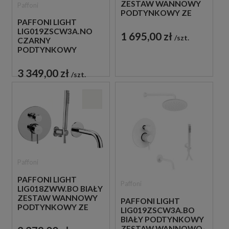
ZESTAW WANNOWY
Paffoni
PODTYNKOWY ZE
PAFFONI LIGHT
SŁUCHAWKĄ
LIG019ZSCW3A.NO
PRYSZNICOWĄ
1 695,00 zł
szt.
CZARNY
PODTYNKOWY
ZESTAW WANNOWO-
PRYSZNICOWY Z
3 349,00 zł
szt.
WYLEWKĄ
Paffoni
PAFFONI LIGHT
Paffoni
LIG018ZWW.BO BIAŁY
ZESTAW WANNOWY
PAFFONI LIGHT
PODTYNKOWY ZE
LIG019ZSCW3A.BO
SŁUCHAWKĄ
BIAŁY PODTYNKOWY
PRYSZNICOWĄ
ZESTAW WANNOWO-