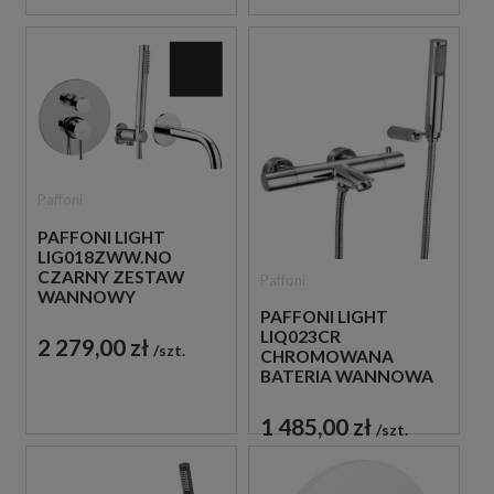
Paffoni
PAFFONI LIGHT
LIG018ZWW.NO
CZARNY ZESTAW
Paffoni
WANNOWY
PODTYNKOWY ZE
PAFFONI LIGHT
SŁUCHAWKĄ
LIQ023CR
2 279,00 zł
szt.
PRYSZNICOWĄ
CHROMOWANA
BATERIA WANNOWA
ŚCIENNA
TERMOSTATYCZNA
1 485,00 zł
szt.
ZE SŁUCHAWKĄ
PRYSZNICOWĄ