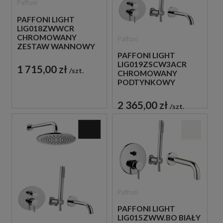
Paffoni
PAFFONI LIGHT
LIG018ZWWCR
CHROMOWANY
Paffoni
ZESTAW WANNOWY
PODTYNKOWY ZE
PAFFONI LIGHT
SŁUCHAWKĄ
LIG019ZSCW3ACR
1 715,00 zł
szt.
PRYSZNICOWĄ
CHROMOWANY
PODTYNKOWY
ZESTAW WANNOWO-
PRYSZNICOWY Z
2 365,00 zł
szt.
WYLEWKĄ
Paffoni
PAFFONI LIGHT
LIG015ZWW.BO BIAŁY