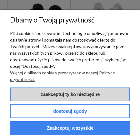
Dbamy o Twoją prywatność
Pliki cookies i pokrewne im technologie umożliwiają poprawne
Paffoni
Paffoni
działanie strony i pomagają nam dostosować ofertę do
Twoich potrzeb. Możesz zaakceptować wykorzystanie przez
PAFFONI LIGHT
PAFFONI LIGHT
nas wszystkich tych plików i przejść do sklepu lub
LIG105NO70 BATERIA
LIG106BO70 BATERIA
dostosować użycie plików do swoich preferencji, wybierając
UMYWALKOWA
UMYWALKOWA
opcję "Dostosuj zgody".
PODTYNKOWA
PODTYNKOWA
JEDNOUCHWYTOWA
JEDNOUCHWYTOWA
Więcej o plikach cookies przeczytasz w naszej Polityce
CZARNA
BIAŁA
prywatności.
1 089,00 zł
1 089,00 zł
szt.
szt.
zaakceptuj tylko niezbędne
dostosuj zgody
Zaakceptuj wszystkie