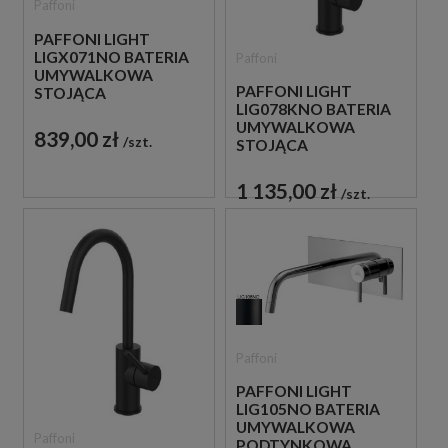
Paffoni
PAFFONI LIGHT
LIGX071NO BATERIA
Paffoni
UMYWALKOWA
PAFFONI LIGHT
STOJĄCA
LIG078KNO BATERIA
JEDNOUCHWYTOWA
UMYWALKOWA
CZARNA
839,00 zł
szt.
STOJĄCA
JEDNOUCHWYTOWA
CZARNA
1 135,00 zł
szt.
Paffoni
PAFFONI LIGHT
LIG105NO BATERIA
UMYWALKOWA
Paffoni
PODTYNKOWA