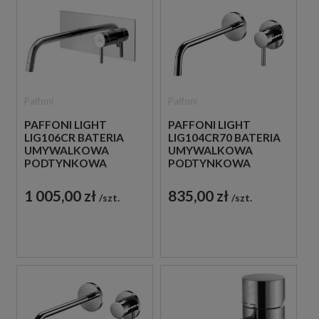
Paffoni
Paffoni
PAFFONI LIGHT
PAFFONI LIGHT
LIG106CR BATERIA
LIG104CR70 BATERIA
UMYWALKOWA
UMYWALKOWA
PODTYNKOWA
PODTYNKOWA
JEDNOUCHWYTOWA
JEDNOUCHWYTOWA
CHROM
CHROM
1 005,00 zł
835,00 zł
szt.
szt.