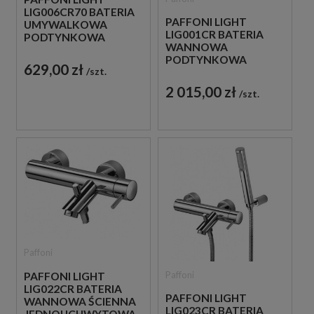
LIG006CR70 BATERIA
PAFFONI LIGHT
UMYWALKOWA
LIG001CR BATERIA
PODTYNKOWA
WANNOWA
JEDNOUCHWYTOWA
PODTYNKOWA
CHROM
629,00 zł
szt.
JEDNOUCHWYTOWA
CHROM
2 015,00 zł
szt.
Paffoni
Paffoni
PAFFONI LIGHT
LIG022CR BATERIA
PAFFONI LIGHT
WANNOWA ŚCIENNA
LIG023CR BATERIA
JEDNOUCHWYTOWA