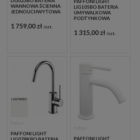
LIG023BO BATERIA
PAFFONI LIGHT
WANNOWA ŚCIENNA
LIG105BO BATERIA
JEDNOUCHWYTOWA
UMYWALKOWA
BIAŁA
PODTYNKOWA
JEDNOUCHWYTOWA
1 759,00 zł
szt.
BIAŁA
1 315,00 zł
szt.
Paffoni
Paffoni
PAFFONI LIGHT
PAFFONI LIGHT
LIG078KBO BATERIA