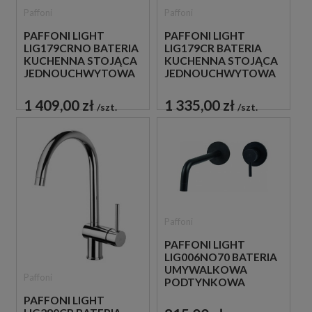
Paffoni
Paffoni
PAFFONI LIGHT
PAFFONI LIGHT
LIG179CRNO BATERIA
LIG179CR BATERIA
KUCHENNA STOJĄCA
KUCHENNA STOJĄCA
JEDNOUCHWYTOWA
JEDNOUCHWYTOWA
CZARNA
CHROM
1 409,00 zł
1 335,00 zł
szt.
szt.
Paffoni
PAFFONI LIGHT
LIG006NO70 BATERIA
UMYWALKOWA
Paffoni
PODTYNKOWA
JEDNOUCHWYTOWA
PAFFONI LIGHT
CZARNA