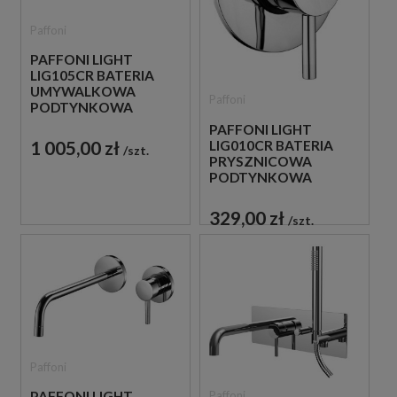
Paffoni
PAFFONI LIGHT
LIG105CR BATERIA
UMYWALKOWA
Paffoni
PODTYNKOWA
JEDNOUCHWYTOWA
PAFFONI LIGHT
CHROM
1 005,00 zł
LIG010CR BATERIA
szt.
PRYSZNICOWA
PODTYNKOWA
JEDNOUCHWYTOWA
CHROM
329,00 zł
szt.
Paffoni
Paffoni
PAFFONI LIGHT