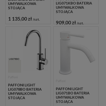
LIG071KBO BATERIA
UMYWALKOWA
UMYWALKOWA
STOJĄCA
STOJĄCA
JEDNOUCHWYTOWA
JEDNOUCHWYTOWA
BIAŁA
1 135,00 zł
szt.
BIAŁA
909,00 zł
szt.
Paffoni
Paffoni
PAFFONI LIGHT
PAFFONI LIGHT
LIG078BO BATERIA
LIG071BO BATERIA
UMYWALKOWA
UMYWALKOWA
STOJĄCA
STOJĄCA
JEDNOUCHWYTOWA
JEDNOUCHWYTOWA