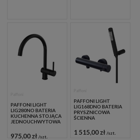
Paffoni
Paffoni
PAFFONI LIGHT
PAFFONI LIGHT
LIG168DNO BATERIA
LIG280NO BATERIA
PRYSZNICOWA
KUCHENNA STOJĄCA
ŚCIENNA
JEDNOUCHWYTOWA
JEDNOUCHWYTOWA
CZARNA
CZARNA
1 515,00 zł
szt.
975,00 zł
szt.