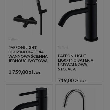
Paffoni
PAFFONI LIGHT
Paffoni
LIG023NO BATERIA
PAFFONI LIGHT
WANNOWA ŚCIENNA
LIG071NO BATERIA
JEDNOUCHWYTOWA
UMYWALKOWA
CZARNA
STOJĄCA
1 759,00 zł
szt.
JEDNOUCHWYTOWA
CZARNA
719,00 zł
szt.