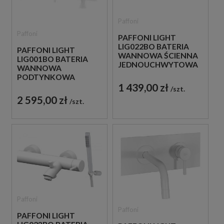
Paffoni
Paffoni
PAFFONI LIGHT
LIG022BO BATERIA
PAFFONI LIGHT
WANNOWA ŚCIENNA
LIG001BO BATERIA
JEDNOUCHWYTOWA
WANNOWA
BIAŁA
PODTYNKOWA
1 439,00 zł
JEDNOUCHWYTOWA
szt.
BIAŁA
2 595,00 zł
szt.
Paffoni
Paffoni
PAFFONI LIGHT