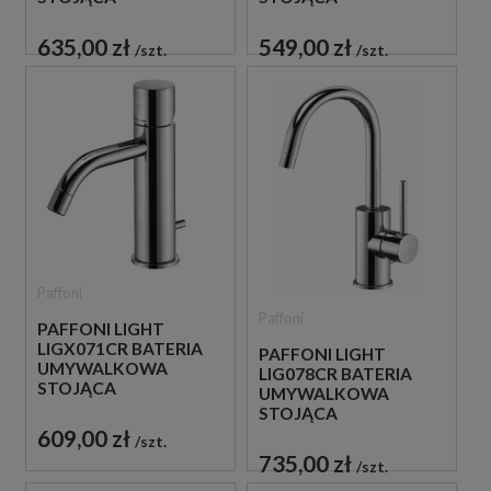
JEDNOUCHWYTOWA
JEDNOUCHWYTOWA
CHROM
CHROM
635,00 zł
549,00 zł
szt.
szt.
Paffoni
Paffoni
PAFFONI LIGHT
LIGX071CR BATERIA
PAFFONI LIGHT
UMYWALKOWA
LIG078CR BATERIA
STOJĄCA
UMYWALKOWA
JEDNOUCHWYTOWA
STOJĄCA
CHROM
JEDNOUCHWYTOWA
609,00 zł
szt.
CHROM
735,00 zł
szt.