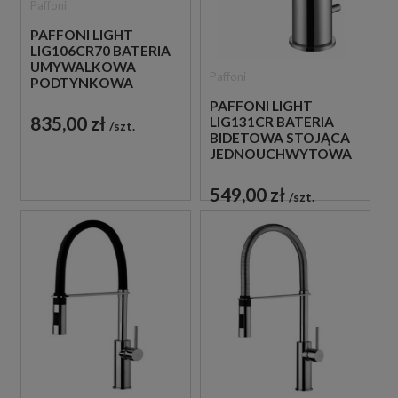
Paffoni
PAFFONI LIGHT
LIG106CR70 BATERIA
UMYWALKOWA
Paffoni
PODTYNKOWA
JEDNOUCHWYTOWA
PAFFONI LIGHT
CHROM
835,00 zł
LIG131CR BATERIA
szt.
BIDETOWA STOJĄCA
JEDNOUCHWYTOWA
CHROM
549,00 zł
szt.