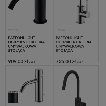
Paffoni
Paffoni
PAFFONI LIGHT
PAFFONI LIGHT
LIG071KNO BATERIA
LIG078KCR BATERIA
UMYWALKOWA
UMYWALKOWA
STOJĄCA
STOJĄCA
JEDNOUCHWYTOWA
JEDNOUCHWYTOWA
CZARNA
CHROM
909,00 zł
735,00 zł
szt.
szt.