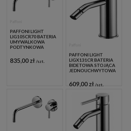
Paffoni
PAFFONI LIGHT
LIG105CR70 BATERIA
UMYWALKOWA
Paffoni
PODTYNKOWA
JEDNOUCHWYTOWA
PAFFONI LIGHT
CHROM
835,00 zł
LIGX131CR BATERIA
szt.
BIDETOWA STOJĄCA
JEDNOUCHWYTOWA
CHROM
609,00 zł
szt.