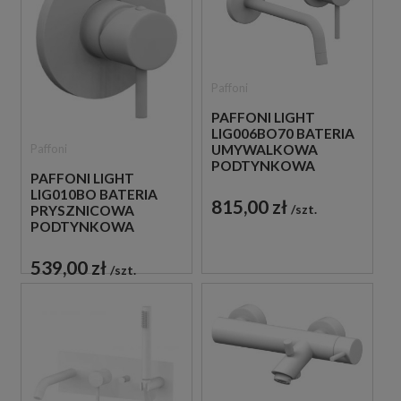
Paffoni
PAFFONI LIGHT
LIG006BO70 BATERIA
Paffoni
UMYWALKOWA
PODTYNKOWA
PAFFONI LIGHT
JEDNOUCHWYTOWA
LIG010BO BATERIA
BIAŁA
815,00 zł
szt.
PRYSZNICOWA
PODTYNKOWA
JEDNOUCHWYTOWA
BIAŁA
539,00 zł
szt.