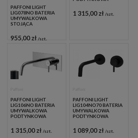
JEDNOUCHWYTOWA
PAFFONI LIGHT
CZARNA
1 315,00 zł
LIG078NO BATERIA
szt.
UMYWALKOWA
STOJĄCA
JEDNOUCHWYTOWA
CZARNA
955,00 zł
szt.
Paffoni
Paffoni
PAFFONI LIGHT
PAFFONI LIGHT
LIG106NO BATERIA
LIG104NO70 BATERIA
UMYWALKOWA
UMYWALKOWA
PODTYNKOWA
PODTYNKOWA
JEDNOUCHWYTOWA
JEDNOUCHWYTOWA
CZARNA
CZARNA
1 315,00 zł
1 089,00 zł
szt.
szt.