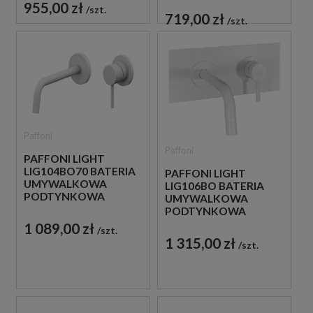
BIAŁA
955,00 zł
szt.
BIAŁA
719,00 zł
szt.
Paffoni
Paffoni
PAFFONI LIGHT
LIG104BO70 BATERIA
PAFFONI LIGHT
UMYWALKOWA
LIG106BO BATERIA
PODTYNKOWA
UMYWALKOWA
JEDNOUCHWYTOWA
PODTYNKOWA
BIAŁA
JEDNOUCHWYTOWA
1 089,00 zł
szt.
BIAŁA
1 315,00 zł
szt.