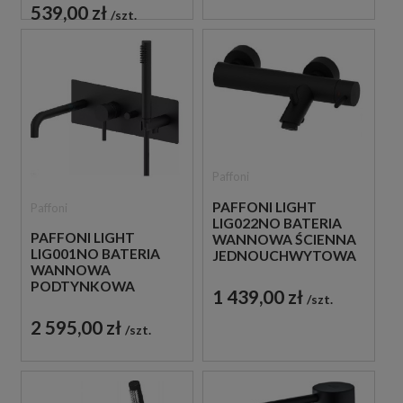
CZARNA
539,00 zł
szt.
Paffoni
PAFFONI LIGHT
Paffoni
LIG022NO BATERIA
PAFFONI LIGHT
WANNOWA ŚCIENNA
LIG001NO BATERIA
JEDNOUCHWYTOWA
WANNOWA
CZARNA
PODTYNKOWA
1 439,00 zł
szt.
JEDNOUCHWYTOWA
CZARNA
2 595,00 zł
szt.