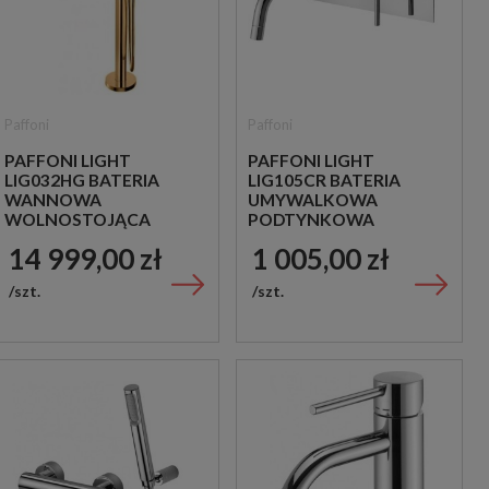
Paffoni
Paffoni
PAFFONI LIGHT
PAFFONI LIGHT
LIG032HG BATERIA
LIG105CR BATERIA
WANNOWA
UMYWALKOWA
WOLNOSTOJĄCA
PODTYNKOWA
ZŁOTA
JEDNOUCHWYTOWA
14 999,00 zł
1 005,00 zł
CHROM
szt.
szt.