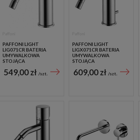
Paffoni
Paffoni
PAFFONI LIGHT
PAFFONI LIGHT
LIG071CR BATERIA
LIGX071CR BATERIA
UMYWALKOWA
UMYWALKOWA
STOJĄCA
STOJĄCA
JEDNOUCHWYTOWA
JEDNOUCHWYTOWA
549,00 zł
609,00 zł
CHROM
CHROM
szt.
szt.