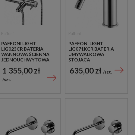
Paffoni
Paffoni
PAFFONI LIGHT
PAFFONI LIGHT
LIG023CR BATERIA
LIG071KCR BATERIA
WANNOWA ŚCIENNA
UMYWALKOWA
JEDNOUCHWYTOWA
STOJĄCA
CHROM
JEDNOUCHWYTOWA
1 355,00 zł
635,00 zł
CHROM
szt.
szt.