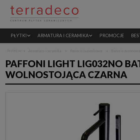
PŁYTKI
ARMATURA I CERAMIKA
PROMOCJE
BES
»
»
»
Jesteś w:
Armatura i ceramika
Baterie łazienkowe
Baterie wannow
PAFFONI LIGHT LIG032NO 
WOLNOSTOJĄCA CZARNA