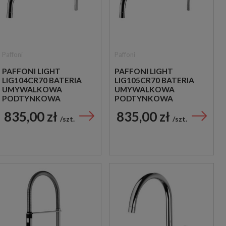
Paffoni
Paffoni
PAFFONI LIGHT
PAFFONI LIGHT
LIG104CR70 BATERIA
LIG105CR70 BATERIA
UMYWALKOWA
UMYWALKOWA
PODTYNKOWA
PODTYNKOWA
JEDNOUCHWYTOWA
JEDNOUCHWYTOWA
835,00 zł
835,00 zł
CHROM
CHROM
szt.
szt.