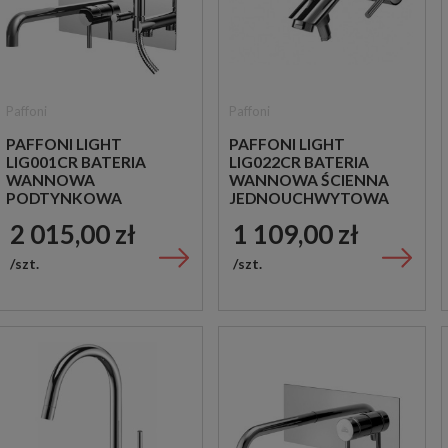
Paffoni
Paffoni
PAFFONI LIGHT
PAFFONI LIGHT
LIG001CR BATERIA
LIG022CR BATERIA
WANNOWA
WANNOWA ŚCIENNA
PODTYNKOWA
JEDNOUCHWYTOWA
JEDNOUCHWYTOWA
CHROM
2 015,00 zł
1 109,00 zł
CHROM
szt.
szt.