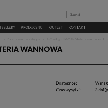
TSELLERY
PRODUCENCI
OUTLET
KONTAKT
»
»
e
Baterie wannowe stojące
Paffoni Light LIG032NO bateria wannowa wolnos
BATERIA WANNOWA
Dostępność:
W mag
Czas wysyłki:
3 dni