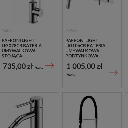
Paffoni
Paffoni
PAFFONI LIGHT
PAFFONI LIGHT
LIG078CR BATERIA
LIG106CR BATERIA
UMYWALKOWA
UMYWALKOWA
STOJĄCA
PODTYNKOWA
JEDNOUCHWYTOWA
JEDNOUCHWYTOWA
735,00 zł
1 005,00 zł
CHROM
CHROM
szt.
szt.