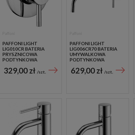
Paffoni
Paffoni
PAFFONI LIGHT
PAFFONI LIGHT
LIG010CR BATERIA
LIG006CR70 BATERIA
PRYSZNICOWA
UMYWALKOWA
PODTYNKOWA
PODTYNKOWA
JEDNOUCHWYTOWA
JEDNOUCHWYTOWA
329,00 zł
629,00 zł
CHROM
CHROM
szt.
szt.