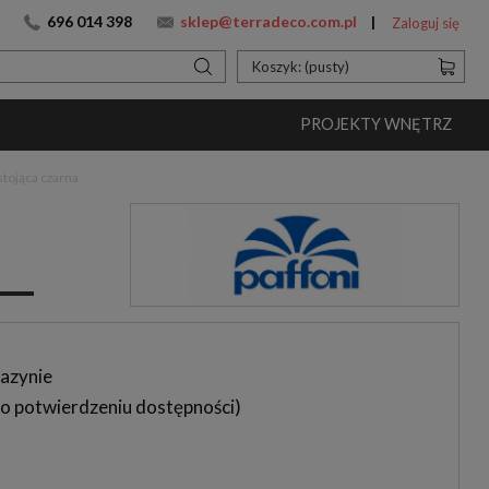
696 014 398
sklep@terradeco.com.pl
Zaloguj się
Koszyk:
(pusty)
PROJEKTY WNĘTRZ
tojąca czarna
azynie