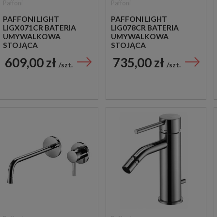
Paffoni
Paffoni
PAFFONI LIGHT
PAFFONI LIGHT
LIGX071CR BATERIA
LIG078CR BATERIA
UMYWALKOWA
UMYWALKOWA
STOJĄCA
STOJĄCA
JEDNOUCHWYTOWA
JEDNOUCHWYTOWA
609,00 zł
735,00 zł
CHROM
CHROM
szt.
szt.