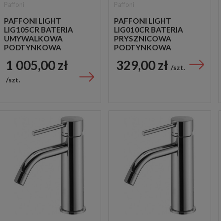
Paffoni
Paffoni
PAFFONI LIGHT
PAFFONI LIGHT
LIG105CR BATERIA
LIG010CR BATERIA
UMYWALKOWA
PRYSZNICOWA
PODTYNKOWA
PODTYNKOWA
JEDNOUCHWYTOWA
JEDNOUCHWYTOWA
1 005,00 zł
329,00 zł
CHROM
CHROM
szt.
szt.