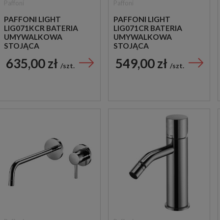
Paffoni
Paffoni
PAFFONI LIGHT
PAFFONI LIGHT
LIG071KCR BATERIA
LIG071CR BATERIA
UMYWALKOWA
UMYWALKOWA
STOJĄCA
STOJĄCA
JEDNOUCHWYTOWA
JEDNOUCHWYTOWA
635,00 zł
549,00 zł
CHROM
CHROM
szt.
szt.