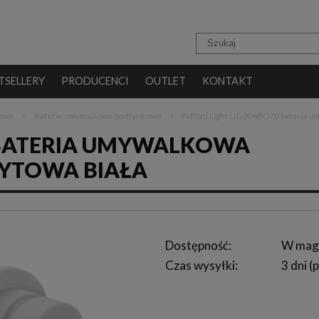
TSELLERY
PRODUCENCI
OUTLET
KONTAKT
»
»
kowe
Baterie umywalkowe podtynkowe
Paffoni Light LIG006BO70 bateria 
0 BATERIA UMYWALKOWA
YTOWA BIAŁA
Dostępność:
W mag
Czas wysyłki:
3 dni