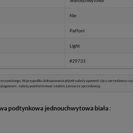
Jednouchwytowa
Nie
Paffoni
Light
#29733
owa podtynkowa jednouchwytowa biała
: