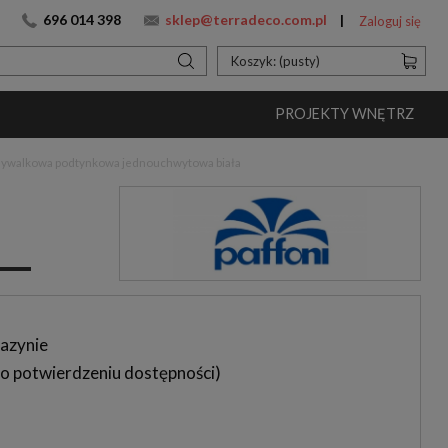
696 014 398
sklep@terradeco.com.pl
Zaloguj się
Koszyk:
(pusty)
PROJEKTY WNĘTRZ
umywalkowa podtynkowa jednouchwytowa biała
azynie