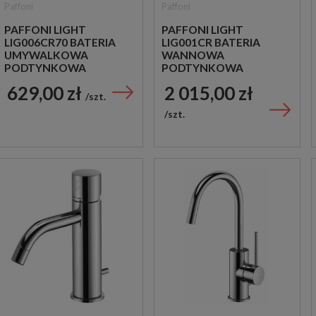
Paffoni
Paffoni
PAFFONI LIGHT
PAFFONI LIGHT
LIG006CR70 BATERIA
LIG001CR BATERIA
UMYWALKOWA
WANNOWA
PODTYNKOWA
PODTYNKOWA
JEDNOUCHWYTOWA
JEDNOUCHWYTOWA
629,00 zł
2 015,00 zł
CHROM
CHROM
szt.
szt.