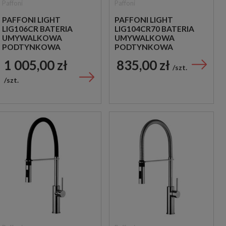
Paffoni
Paffoni
PAFFONI LIGHT
PAFFONI LIGHT
LIG106CR BATERIA
LIG104CR70 BATERIA
UMYWALKOWA
UMYWALKOWA
PODTYNKOWA
PODTYNKOWA
JEDNOUCHWYTOWA
JEDNOUCHWYTOWA
1 005,00 zł
835,00 zł
CHROM
CHROM
szt.
szt.