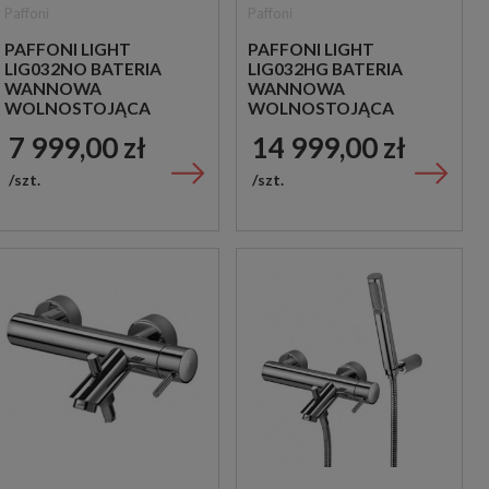
Paffoni
Paffoni
PAFFONI LIGHT
PAFFONI LIGHT
LIG032NO BATERIA
LIG032HG BATERIA
WANNOWA
WANNOWA
WOLNOSTOJĄCA
WOLNOSTOJĄCA
CZARNA
ZŁOTA
7 999,00 zł
14 999,00 zł
szt.
szt.