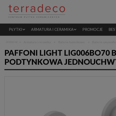
PŁYTKI
ARMATURA I CERAMIKA
PROMOCJE
BES
»
»
»
Jesteś w:
Armatura i ceramika
Baterie łazienkowe
Baterie umywal
PAFFONI LIGHT LIG006BO7
PODTYNKOWA JEDNOUCHW