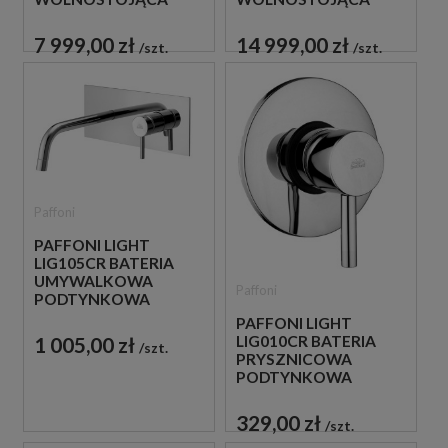
CZARNA
ZŁOTA
7 999,00 zł
14 999,00 zł
szt.
szt.
Paffoni
PAFFONI LIGHT
LIG105CR BATERIA
UMYWALKOWA
Paffoni
PODTYNKOWA
JEDNOUCHWYTOWA
PAFFONI LIGHT
CHROM
1 005,00 zł
LIG010CR BATERIA
szt.
PRYSZNICOWA
PODTYNKOWA
JEDNOUCHWYTOWA
CHROM
329,00 zł
szt.