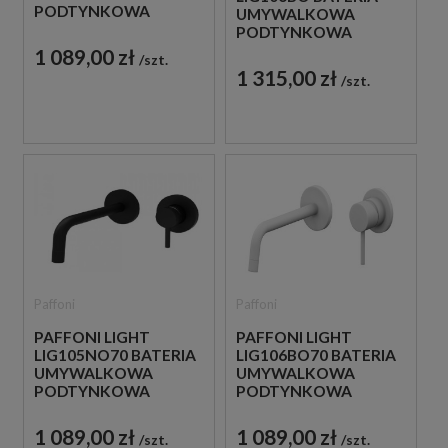
PODTYNKOWA
UMYWALKOWA
JEDNOUCHWYTOWA
PODTYNKOWA
BIAŁA
JEDNOUCHWYTOWA
1 089,00 zł
szt.
BIAŁA
1 315,00 zł
szt.
Paffoni
Paffoni
PAFFONI LIGHT
PAFFONI LIGHT
LIG105NO70 BATERIA
LIG106BO70 BATERIA
UMYWALKOWA
UMYWALKOWA
PODTYNKOWA
PODTYNKOWA
JEDNOUCHWYTOWA
JEDNOUCHWYTOWA
CZARNA
BIAŁA
1 089,00 zł
1 089,00 zł
szt.
szt.