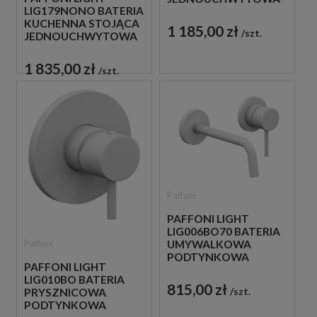
LIG179NONO BATERIA
CZARNA
KUCHENNA STOJĄCA
1 185,00 zł
szt.
JEDNOUCHWYTOWA
CZARNA
1 835,00 zł
szt.
Paffoni
PAFFONI LIGHT
LIG006BO70 BATERIA
Paffoni
UMYWALKOWA
PODTYNKOWA
PAFFONI LIGHT
JEDNOUCHWYTOWA
LIG010BO BATERIA
BIAŁA
815,00 zł
szt.
PRYSZNICOWA
PODTYNKOWA