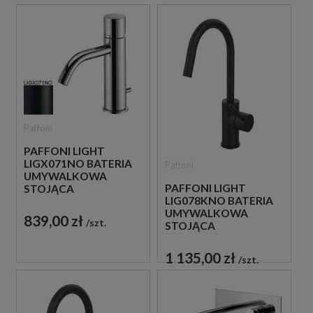
Paffoni
PAFFONI LIGHT
LIGX071NO BATERIA
Paffoni
UMYWALKOWA
PAFFONI LIGHT
STOJĄCA
LIG078KNO BATERIA
JEDNOUCHWYTOWA
UMYWALKOWA
CZARNA
839,00 zł
szt.
STOJĄCA
JEDNOUCHWYTOWA
CZARNA
1 135,00 zł
szt.