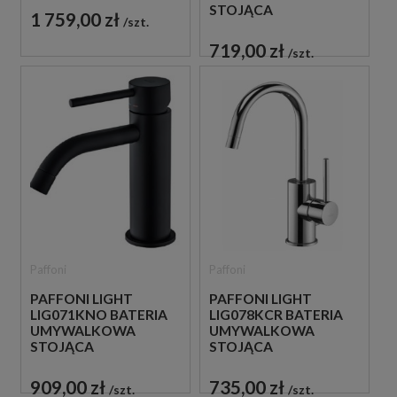
STOJĄCA
1 759,00 zł
szt.
JEDNOUCHWYTOWA
CZARNA
719,00 zł
szt.
Paffoni
Paffoni
PAFFONI LIGHT
PAFFONI LIGHT
LIG071KNO BATERIA
LIG078KCR BATERIA
UMYWALKOWA
UMYWALKOWA
STOJĄCA
STOJĄCA
JEDNOUCHWYTOWA
JEDNOUCHWYTOWA
CZARNA
CHROM
909,00 zł
735,00 zł
szt.
szt.