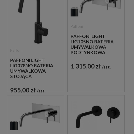
Paffoni
PAFFONI LIGHT
LIG105NO BATERIA
UMYWALKOWA
Paffoni
PODTYNKOWA
JEDNOUCHWYTOWA
PAFFONI LIGHT
CZARNA
1 315,00 zł
LIG078NO BATERIA
szt.
UMYWALKOWA
STOJĄCA
JEDNOUCHWYTOWA
CZARNA
955,00 zł
szt.