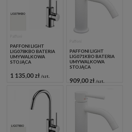
Paffoni
Paffoni
PAFFONI LIGHT
PAFFONI LIGHT
LIG078KBO BATERIA
LIG071KBO BATERIA
UMYWALKOWA
UMYWALKOWA
STOJĄCA
STOJĄCA
JEDNOUCHWYTOWA
JEDNOUCHWYTOWA
BIAŁA
1 135,00 zł
szt.
BIAŁA
909,00 zł
szt.