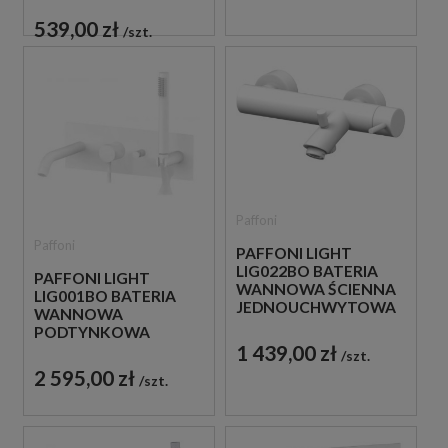
JEDNOUCHWYTOWA
BIAŁA
539,00 zł
szt.
Paffoni
Paffoni
PAFFONI LIGHT
LIG022BO BATERIA
PAFFONI LIGHT
WANNOWA ŚCIENNA
LIG001BO BATERIA
JEDNOUCHWYTOWA
WANNOWA
BIAŁA
PODTYNKOWA
1 439,00 zł
JEDNOUCHWYTOWA
szt.
BIAŁA
2 595,00 zł
szt.