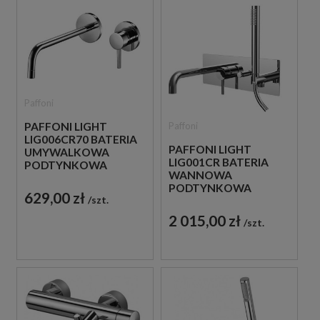
Paffoni
Paffoni
PAFFONI LIGHT
LIG006CR70 BATERIA
PAFFONI LIGHT
UMYWALKOWA
LIG001CR BATERIA
PODTYNKOWA
WANNOWA
JEDNOUCHWYTOWA
PODTYNKOWA
CHROM
629,00 zł
szt.
JEDNOUCHWYTOWA
CHROM
2 015,00 zł
szt.