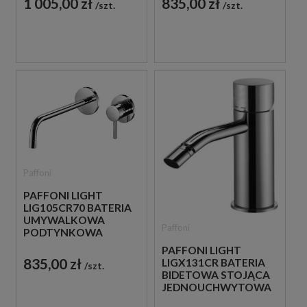
1 005,00 zł
835,00 zł
szt.
szt.
Paffoni
PAFFONI LIGHT
LIG105CR70 BATERIA
UMYWALKOWA
Paffoni
PODTYNKOWA
JEDNOUCHWYTOWA
PAFFONI LIGHT
CHROM
835,00 zł
LIGX131CR BATERIA
szt.
BIDETOWA STOJĄCA
JEDNOUCHWYTOWA
CHROM