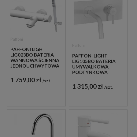
Paffoni
Paffoni
PAFFONI LIGHT
LIG023BO BATERIA
PAFFONI LIGHT
WANNOWA ŚCIENNA
LIG105BO BATERIA
JEDNOUCHWYTOWA
UMYWALKOWA
BIAŁA
PODTYNKOWA
JEDNOUCHWYTOWA
1 759,00 zł
szt.
BIAŁA
1 315,00 zł
szt.