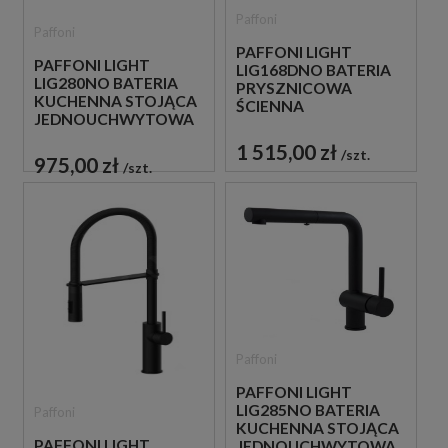
Paffoni
Paffoni
PAFFONI LIGHT
PAFFONI LIGHT
LIG168DNO BATERIA
LIG280NO BATERIA
PRYSZNICOWA
KUCHENNA STOJĄCA
ŚCIENNA
JEDNOUCHWYTOWA
JEDNOUCHWYTOWA
CZARNA
CZARNA
1 515,00 zł
szt.
975,00 zł
szt.
Paffoni
PAFFONI LIGHT
LIG285NO BATERIA
Paffoni
KUCHENNA STOJĄCA
PAFFONI LIGHT
JEDNOUCHWYTOWA