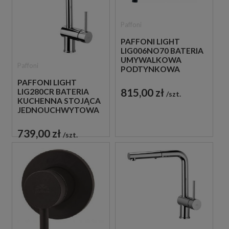
Paffoni
PAFFONI LIGHT
LIG006NO70 BATERIA
UMYWALKOWA
Paffoni
PODTYNKOWA
JEDNOUCHWYTOWA
PAFFONI LIGHT
CZARNA
815,00 zł
LIG280CR BATERIA
szt.
KUCHENNA STOJĄCA
JEDNOUCHWYTOWA
CHROM
739,00 zł
szt.