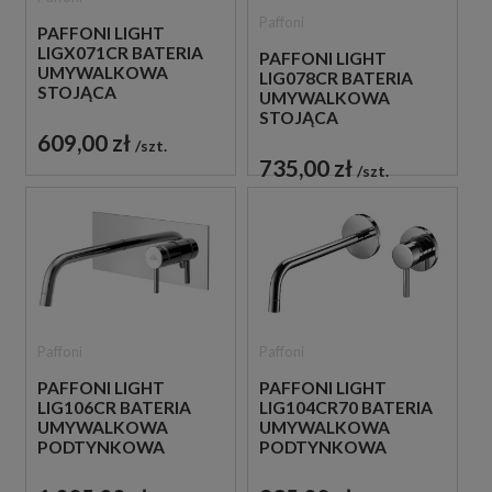
Paffoni
PAFFONI LIGHT
LIGX071CR BATERIA
PAFFONI LIGHT
UMYWALKOWA
LIG078CR BATERIA
STOJĄCA
UMYWALKOWA
JEDNOUCHWYTOWA
STOJĄCA
CHROM
JEDNOUCHWYTOWA
609,00 zł
szt.
CHROM
735,00 zł
szt.
Paffoni
Paffoni
PAFFONI LIGHT
PAFFONI LIGHT
LIG106CR BATERIA
LIG104CR70 BATERIA
UMYWALKOWA
UMYWALKOWA
PODTYNKOWA
PODTYNKOWA
JEDNOUCHWYTOWA
JEDNOUCHWYTOWA
CHROM
CHROM