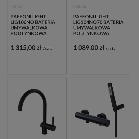
Paffoni
Paffoni
PAFFONI LIGHT
PAFFONI LIGHT
LIG106NO BATERIA
LIG104NO70 BATERIA
UMYWALKOWA
UMYWALKOWA
PODTYNKOWA
PODTYNKOWA
JEDNOUCHWYTOWA
JEDNOUCHWYTOWA
CZARNA
CZARNA
1 315,00 zł
1 089,00 zł
szt.
szt.