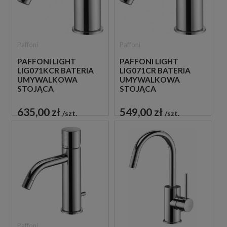
Paffoni
Paffoni
PAFFONI LIGHT
PAFFONI LIGHT
LIG071KCR BATERIA
LIG071CR BATERIA
UMYWALKOWA
UMYWALKOWA
STOJĄCA
STOJĄCA
JEDNOUCHWYTOWA
JEDNOUCHWYTOWA
CHROM
CHROM
635,00 zł
549,00 zł
szt.
szt.
Paffoni