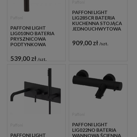
Paffoni
PAFFONI LIGHT
LIG285CR BATERIA
Paffoni
KUCHENNA STOJĄCA
PAFFONI LIGHT
JEDNOUCHWYTOWA
LIG010NO BATERIA
CHROM
PRYSZNICOWA
909,00 zł
szt.
PODTYNKOWA
JEDNOUCHWYTOWA
CZARNA
539,00 zł
szt.
Paffoni
PAFFONI LIGHT
Paffoni
LIG022NO BATERIA
PAFFONI LIGHT
WANNOWA ŚCIENNA