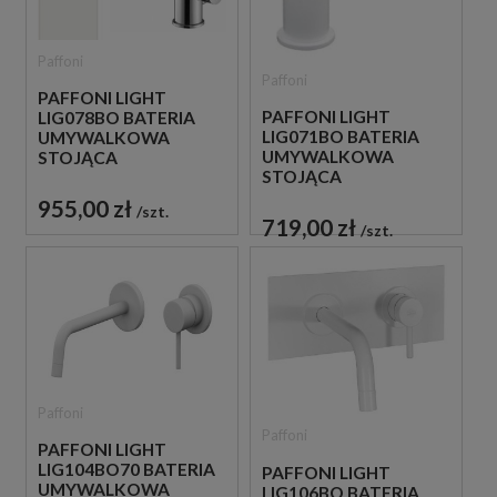
Paffoni
Paffoni
PAFFONI LIGHT
PAFFONI LIGHT
LIG078BO BATERIA
LIG071BO BATERIA
UMYWALKOWA
UMYWALKOWA
STOJĄCA
STOJĄCA
JEDNOUCHWYTOWA
JEDNOUCHWYTOWA
BIAŁA
955,00 zł
szt.
BIAŁA
719,00 zł
szt.
Paffoni
Paffoni
PAFFONI LIGHT
LIG104BO70 BATERIA
PAFFONI LIGHT
UMYWALKOWA
LIG106BO BATERIA