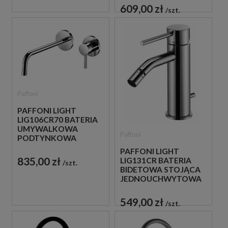
609,00 zł
szt.
Paffoni
PAFFONI LIGHT
LIG106CR70 BATERIA
UMYWALKOWA
Paffoni
PODTYNKOWA
JEDNOUCHWYTOWA
PAFFONI LIGHT
CHROM
835,00 zł
LIG131CR BATERIA
szt.
BIDETOWA STOJĄCA
JEDNOUCHWYTOWA
CHROM
549,00 zł
szt.