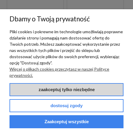
Dbamy o Twoją prywatność
Pliki cookies i pokrewne im technologie umożliwiają poprawne
działanie strony i pomagają nam dostosować ofertę do
Twoich potrzeb. Możesz zaakceptować wykorzystanie przez
nas wszystkich tych plików i przejść do sklepu lub
dostosować użycie plików do swoich preferencji, wybierając
opcję "Dostosuj zgody".
Więcej o plikach cookies przeczytasz w naszej Polityce
Paffoni
prywatności.
PAFFONI LIGHT
Paffoni
LIG105BO70 BATERIA
zaakceptuj tylko niezbędne
UMYWALKOWA
PAFFONI LIGHT
PODTYNKOWA
LIG131BO BATERIA
JEDNOUCHWYTOWA
BIDETOWA STOJĄCA
dostosuj zgody
BIAŁA
1 089,00 zł
szt.
JEDNOUCHWYTOWA
BIAŁA
Zaakceptuj wszystkie
719,00 zł
szt.