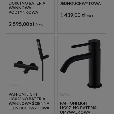
LIG001NO BATERIA
JEDNOUCHWYTOWA
WANNOWA
CZARNA
PODTYNKOWA
1 439,00 zł
szt.
JEDNOUCHWYTOWA
CZARNA
2 595,00 zł
szt.
Paffoni
PAFFONI LIGHT
Paffoni
LIG023NO BATERIA
PAFFONI LIGHT
WANNOWA ŚCIENNA
LIG071NO BATERIA
JEDNOUCHWYTOWA
UMYWALKOWA
CZARNA