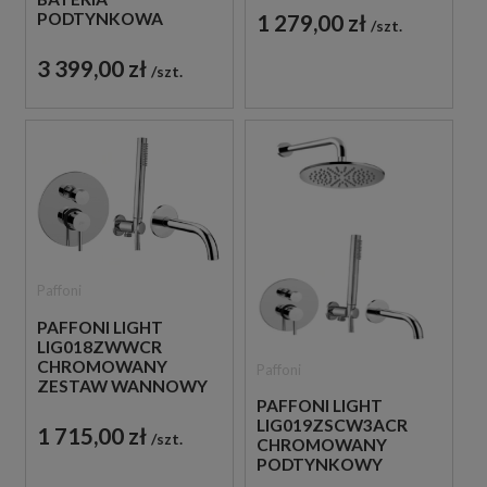
SŁUCHAWKĄ
PODTYNKOWA
1 279,00 zł
szt.
PRYSZNICOWĄ
TERMOSTATYCZNA 3-
DROŻNA
3 399,00 zł
szt.
Paffoni
PAFFONI LIGHT
LIG018ZWWCR
CHROMOWANY
Paffoni
ZESTAW WANNOWY
PODTYNKOWY ZE
PAFFONI LIGHT
SŁUCHAWKĄ
LIG019ZSCW3ACR
1 715,00 zł
szt.
PRYSZNICOWĄ
CHROMOWANY
PODTYNKOWY
ZESTAW WANNOWO-