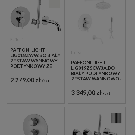
Paffoni
PAFFONI LIGHT
Paffoni
LIG018ZWW.BO BIAŁY
ZESTAW WANNOWY
PAFFONI LIGHT
PODTYNKOWY ZE
LIG019ZSCW3A.BO
SŁUCHAWKĄ
BIAŁY PODTYNKOWY
PRYSZNICOWĄ
ZESTAW WANNOWO-
2 279,00 zł
szt.
PRYSZNICOWY Z
WYLEWKĄ
3 349,00 zł
szt.