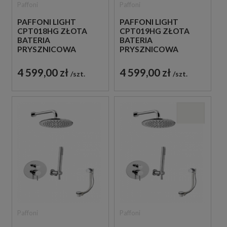
Paffoni
Paffoni
PAFFONI LIGHT
PAFFONI LIGHT
CPT018HG ZŁOTA
CPT019HG ZŁOTA
BATERIA
BATERIA
PRYSZNICOWA
PRYSZNICOWA
PODTYNKOWA
PODTYNKOWA
TERMOSTATYCZNA 2-
TERMOSTATYCZNA 3-
4 599,00 zł
4 599,00 zł
szt.
szt.
DROŻNA
DROŻNA
JEDNOUCHWYTOWA
JEDNOUCHWYTOWA
Paffoni
Paffoni