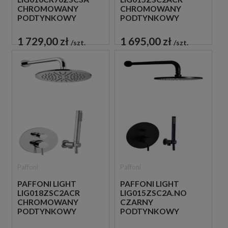
CHROMOWANY
CHROMOWANY
PODTYNKOWY
PODTYNKOWY
ZESTAW
ZESTAW
PRYSZNICOWY
PRYSZNICOWY
1 729,00 zł
1 695,00 zł
szt.
szt.
Paffoni
Paffoni
PAFFONI LIGHT
PAFFONI LIGHT
LIG018ZSC2ACR
LIG015ZSC2A.NO
CHROMOWANY
CZARNY
PODTYNKOWY
PODTYNKOWY
ZESTAW
ZESTAW