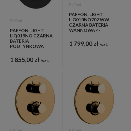
Paffoni
PAFFONI LIGHT
LIG010NO70ZWW
Paffoni
CZARNA BATERIA
WANNOWA 4-
PAFFONI LIGHT
OTWOROWA
LIQ019NO CZARNA
PODTYNKOWA
BATERIA
1 799,00 zł
szt.
PODTYNKOWA
TERMOSTATYCZNA 3-
DROŻNA
1 855,00 zł
szt.
Paffoni
Paffoni