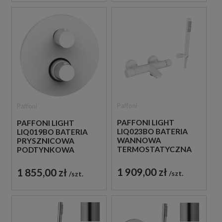
Paffoni
Paffoni
PAFFONI LIGHT
PAFFONI LIGHT
LIQ023BO BATERIA
LIQ019BO BATERIA
WANNOWA
PRYSZNICOWA
TERMOSTATYCZNA
PODTYNKOWA
ŚCIENNA ZE
TERMOSTATYCZNA 3-
SŁUCHAWKĄ
DROŻNA
1 909,00 zł
1 855,00 zł
szt.
szt.
PRYSZNICOWĄ BIAŁA
JEDNOUCHWYTOWA
BIAŁA