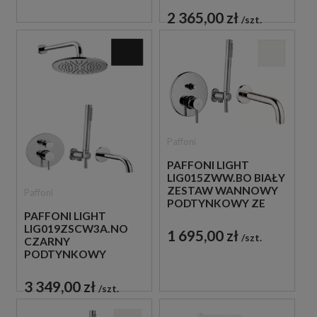
PRYSZNICOWY Z
2 365,00 zł
szt.
WYLEWKĄ
Paffoni
PAFFONI LIGHT
LIG015ZWW.BO BIAŁY
ZESTAW WANNOWY
Paffoni
PODTYNKOWY ZE
PAFFONI LIGHT
SŁUCHAWKĄ
LIG019ZSCW3A.NO
PRYSZNICOWĄ
1 695,00 zł
szt.
CZARNY
PODTYNKOWY
ZESTAW WANNOWO-
PRYSZNICOWY Z
3 349,00 zł
szt.
WYLEWKĄ