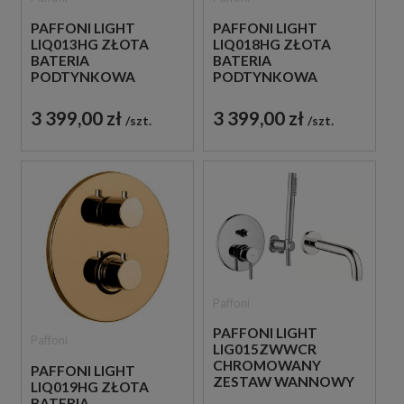
PAFFONI LIGHT
PAFFONI LIGHT
LIQ013HG ZŁOTA
LIQ018HG ZŁOTA
BATERIA
BATERIA
PODTYNKOWA
PODTYNKOWA
TERMOSTATYCZNA 1-
TERMOSTATYCZNA 2-
DROŻNA
DROŻNA
3 399,00 zł
3 399,00 zł
szt.
szt.
Paffoni
PAFFONI LIGHT
Paffoni
LIG015ZWWCR
CHROMOWANY
PAFFONI LIGHT
ZESTAW WANNOWY
LIQ019HG ZŁOTA
PODTYNKOWY ZE
BATERIA