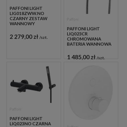
PAFFONI LIGHT
LIG018ZWW.NO
CZARNY ZESTAW
Paffoni
WANNOWY
PODTYNKOWY ZE
PAFFONI LIGHT
SŁUCHAWKĄ
LIQ023CR
2 279,00 zł
szt.
PRYSZNICOWĄ
CHROMOWANA
BATERIA WANNOWA
ŚCIENNA
TERMOSTATYCZNA
1 485,00 zł
szt.
ZE SŁUCHAWKĄ
PRYSZNICOWĄ
Paffoni
PAFFONI LIGHT
LIQ023NO CZARNA
Paffoni