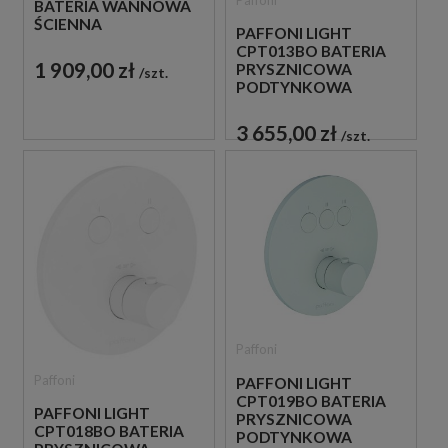
BATERIA WANNOWA
ŚCIENNA
PAFFONI LIGHT
TERMOSTATYCZNA
CPT013BO BATERIA
ZE SŁUCHAWKĄ
1 909,00 zł
PRYSZNICOWA
szt.
PRYSZNICOWĄ
PODTYNKOWA
TERMOSTATYCZNA 1-
DROŻNA
3 655,00 zł
szt.
JEDNOUCHWYTOWA
BIAŁA
Paffoni
Paffoni
PAFFONI LIGHT
CPT019BO BATERIA
PAFFONI LIGHT
PRYSZNICOWA
CPT018BO BATERIA
PODTYNKOWA