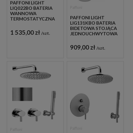
PAFFONI LIGHT
Paffoni
LIQ022BO BATERIA
WANNOWA
PAFFONI LIGHT
TERMOSTATYCZNA
LIG131KBO BATERIA
ŚCIENNA BIAŁA
BIDETOWA STOJĄCA
1 535,00 zł
szt.
JEDNOUCHWYTOWA
BIAŁA
909,00 zł
szt.
Paffoni
Paffoni