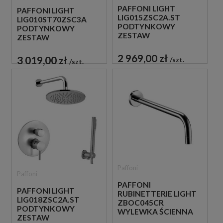
PAFFONI LIGHT
PAFFONI LIGHT
LIG015ZSC2A.ST
LIG010ST70ZSC3A
PODTYNKOWY
PODTYNKOWY
ZESTAW
ZESTAW
PRYSZNICOWY STAL
PRYSZNICOWY STAL
SZCZOTKOWANA
SZCZOTKOWANA
2 969,00 zł
3 019,00 zł
szt.
szt.
Paffoni
Paffoni
PAFFONI
PAFFONI LIGHT
RUBINETTERIE LIGHT
LIG018ZSC2A.ST
ZBOC045CR
PODTYNKOWY
WYLEWKA ŚCIENNA
ZESTAW
17,8 CM CHROM