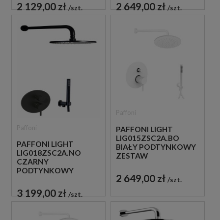
PRYSZNICOWY
PRYSZNICOWY
2 129,00 zł
2 649,00 zł
szt.
szt.
Paffoni
Paffoni
PAFFONI LIGHT
LIG015ZSC2A.BO
PAFFONI LIGHT
BIAŁY PODTYNKOWY
LIG018ZSC2A.NO
ZESTAW
CZARNY
PRYSZNICOWY
PODTYNKOWY
2 649,00 zł
ZESTAW
szt.
PRYSZNICOWY
3 199,00 zł
szt.