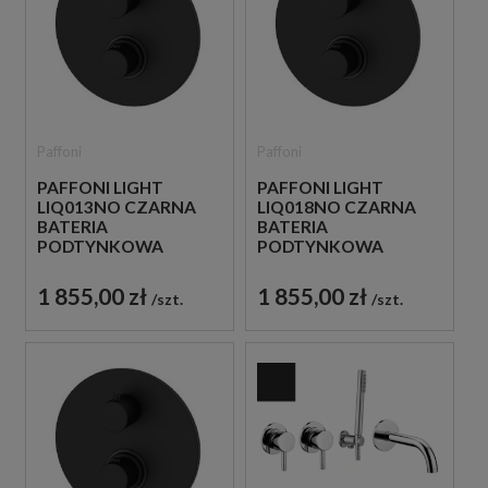
Paffoni
Paffoni
PAFFONI LIGHT
PAFFONI LIGHT
LIQ013NO CZARNA
LIQ018NO CZARNA
BATERIA
BATERIA
PODTYNKOWA
PODTYNKOWA
TERMOSTATYCZNA 1-
TERMOSTATYCZNA 2-
DROŻNA
DROŻNA
1 855,00 zł
1 855,00 zł
szt.
szt.