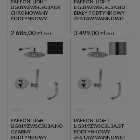
PAFFONI LIGHT
PAFFONI LIGHT
LIG019ZWSCSU3ACR
LIG019ZWSCSU3A.BO
CHROMOWANY
BIAŁY PODTYNKOWY
PODTYNKOWY
ZESTAW WANNOWO-
ZESTAW WANNOWO-
PRYSZNICOWY Z
PRYSZNICOWY Z
NAPEŁNIANIEM
2 685,00 zł
3 499,00 zł
szt.
szt.
NAPEŁNIANIEM
PRZEZ PRZELEW
PRZEZ PRZELEW
Paffoni
Paffoni
PAFFONI LIGHT
PAFFONI LIGHT
LIG019ZWSCSU3A.NO
LIG019ZWSCSU3A.ST
CZARNY
PODTYNKOWY
PODTYNKOWY
ZESTAW WANNOWO-