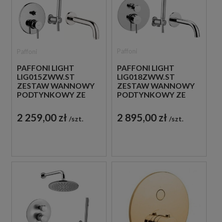
Paffoni
Paffoni
PAFFONI LIGHT
PAFFONI LIGHT
LIG018ZWW.ST
LIG015ZWW.ST
ZESTAW WANNOWY
ZESTAW WANNOWY
PODTYNKOWY ZE
PODTYNKOWY ZE
SŁUCHAWKĄ
SŁUCHAWKĄ
PRYSZNICOWĄ STAL
PRYSZNICOWĄ STAL
2 895,00 zł
2 259,00 zł
szt.
szt.
SZCZOTKOWANA
SZCZOTKOWANA