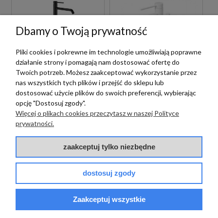
Dbamy o Twoją prywatność
Pliki cookies i pokrewne im technologie umożliwiają poprawne
działanie strony i pomagają nam dostosować ofertę do
Twoich potrzeb. Możesz zaakceptować wykorzystanie przez
nas wszystkich tych plików i przejść do sklepu lub
Paffoni
dostosować użycie plików do swoich preferencji, wybierając
opcję "Dostosuj zgody".
Paffoni
PAFFONI LIGHT
Więcej o plikach cookies przeczytasz w naszej Polityce
LIG031NO BATERIA
PAFFONI LIGHT
prywatności.
WANNOWA
LIG032BO BATERIA
WOLNOSTOJĄCA
WANNOWA
CZARNA
zaakceptuj tylko niezbędne
WOLNOSTOJĄCA
7 399,00 zł
BIAŁA
szt.
7 999,00 zł
szt.
dostosuj zgody
Zaakceptuj wszystkie