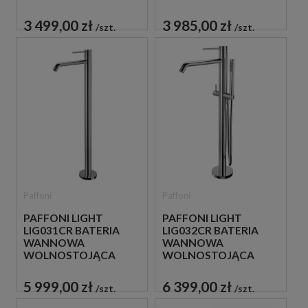
ZESTAW WANNOWO-
PRYSZNICOWY Z
PRYSZNICOWY Z
NAPEŁNIANIEM
3 499,00 zł
3 985,00 zł
szt.
szt.
NAPEŁNIANIEM
PRZEZ PRZELEW STAL
PRZEZ PRZELEW
SZCZOTKOWANA
Paffoni
Paffoni
PAFFONI LIGHT
PAFFONI LIGHT
LIG031CR BATERIA
LIG032CR BATERIA
WANNOWA
WANNOWA
WOLNOSTOJĄCA
WOLNOSTOJĄCA
CHROM
CHROM
5 999,00 zł
6 399,00 zł
szt.
szt.