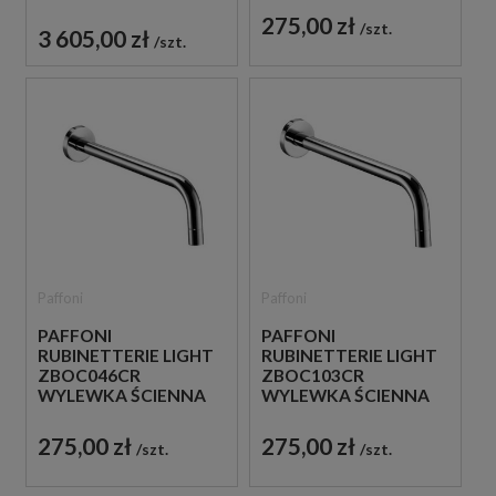
PRYSZNICOWY STAL
275,00 zł
SZCZOTKOWANA
szt.
3 605,00 zł
szt.
Paffoni
Paffoni
PAFFONI
PAFFONI
RUBINETTERIE LIGHT
RUBINETTERIE LIGHT
ZBOC046CR
ZBOC103CR
WYLEWKA ŚCIENNA
WYLEWKA ŚCIENNA
24,8 CM CHROM
12,3 CM CHROM
275,00 zł
275,00 zł
szt.
szt.