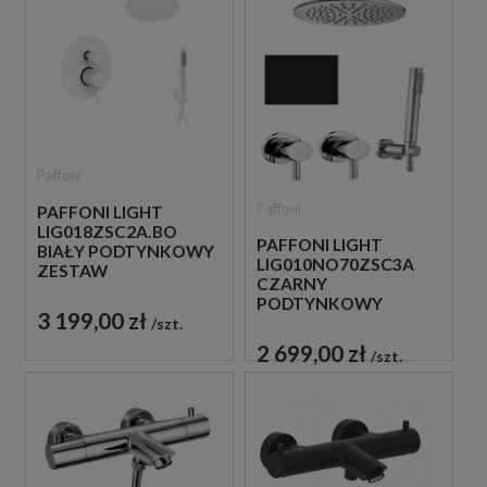
Paffoni
Paffoni
PAFFONI LIGHT
LIG018ZSC2A.BO
PAFFONI LIGHT
BIAŁY PODTYNKOWY
LIG010NO70ZSC3A
ZESTAW
CZARNY
PRYSZNICOWY
PODTYNKOWY
3 199,00 zł
ZESTAW
szt.
PRYSZNICOWY
2 699,00 zł
szt.