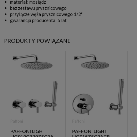
materiał: mosiądz
bez zestawu prysznicowego
przyłącze węża prysznicowego 1/2"
gwarancja producenta: 5 lat
PRODUKTY POWIĄZANE
Paffoni
Paffoni
PAFFONI LIGHT
PAFFONI LIGHT
LIG010CR70ZSC3A
LIG015ZSC2ACR