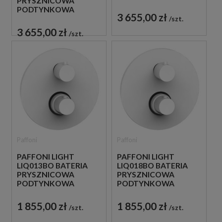
PRYSZNICOWA
TERMOSTATYCZNA 3-
PODTYNKOWA
DROŻNA
3 655,00 zł
TERMOSTATYCZNA 2-
szt.
JEDNOUCHWYTOWA
DROŻNA
BIAŁA
3 655,00 zł
szt.
JEDNOUCHWYTOWA
BIAŁA
Paffoni
Paffoni
PAFFONI LIGHT
PAFFONI LIGHT
LIQ013BO BATERIA
LIQ018BO BATERIA
PRYSZNICOWA
PRYSZNICOWA
PODTYNKOWA
PODTYNKOWA
TERMOSTATYCZNA 1-
TERMOSTATYCZNA 2-
DROŻNA
DROŻNA
1 855,00 zł
1 855,00 zł
szt.
szt.
JEDNOUCHWYTOWA
JEDNOUCHWYTOWA
BIAŁA
BIAŁA