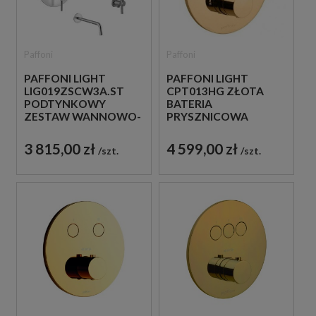
Paffoni
Paffoni
PAFFONI LIGHT
PAFFONI LIGHT
LIG019ZSCW3A.ST
CPT013HG ZŁOTA
PODTYNKOWY
BATERIA
ZESTAW WANNOWO-
PRYSZNICOWA
PRYSZNICOWY Z
PODTYNKOWA
WYLEWKĄ STAL
TERMOSTATYCZNA 1-
3 815,00 zł
4 599,00 zł
szt.
szt.
SZCZOTKOWANA
DROŻNA
JEDNOUCHWYTOWA