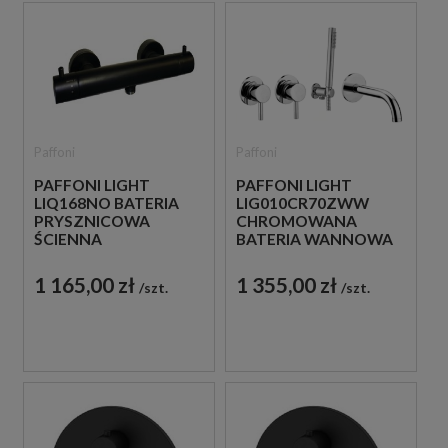
Paffoni
Paffoni
PAFFONI LIGHT
PAFFONI LIGHT
LIQ168NO BATERIA
LIG010CR70ZWW
PRYSZNICOWA
CHROMOWANA
ŚCIENNA
BATERIA WANNOWA
TERMOSTATYCZNA
4-OTWOROWA
DWUUCHWYTOWA
PODTYNKOWA
1 165,00 zł
1 355,00 zł
szt.
szt.
CZARNA