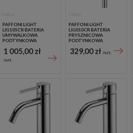
Paffoni
Paffoni
PAFFONI LIGHT
PAFFONI LIGHT
LIG105CR BATERIA
LIG010CR BATERIA
UMYWALKOWA
PRYSZNICOWA
PODTYNKOWA
PODTYNKOWA
JEDNOUCHWYTOWA
JEDNOUCHWYTOWA
1 005,00 zł
329,00 zł
CHROM
CHROM
szt.
szt.