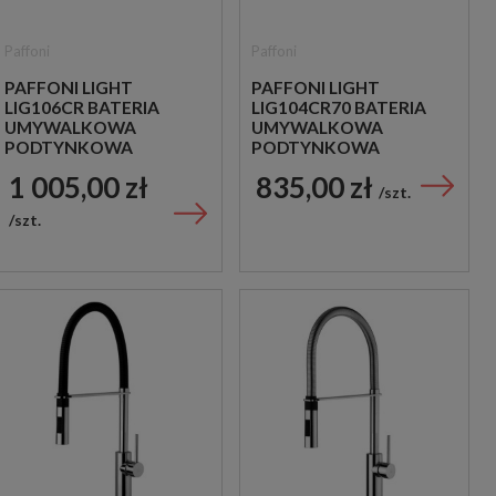
Paffoni
Paffoni
PAFFONI LIGHT
PAFFONI LIGHT
LIG106CR BATERIA
LIG104CR70 BATERIA
UMYWALKOWA
UMYWALKOWA
PODTYNKOWA
PODTYNKOWA
JEDNOUCHWYTOWA
JEDNOUCHWYTOWA
1 005,00 zł
835,00 zł
CHROM
CHROM
szt.
szt.