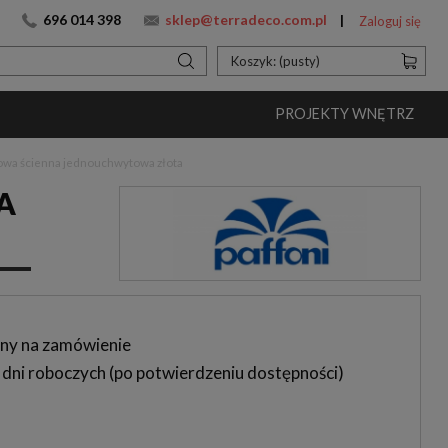
696 014 398
sklep@terradeco.com.pl
Zaloguj się
Koszyk:
(pusty)
PROJEKTY WNĘTRZ
cowa ścienna jednouchwytowa złota
A
ny na zamówienie
 dni roboczych