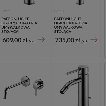
Paffoni
Paffoni
PAFFONI LIGHT
PAFFONI LIGHT
LIGX071CR BATERIA
LIG078CR BATERIA
UMYWALKOWA
UMYWALKOWA
STOJĄCA
STOJĄCA
JEDNOUCHWYTOWA
JEDNOUCHWYTOWA
609,00 zł
735,00 zł
CHROM
CHROM
szt.
szt.