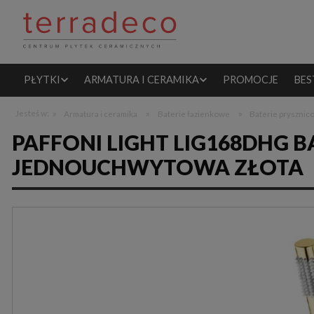
PŁYTKI
ARMATURA I CERAMIKA
PROMOCJE
BES
»
»
»
Jesteś w:
Armatura i ceramika
Baterie łazienkowe
Baterie pryszni
PAFFONI LIGHT LIG168DHG 
JEDNOUCHWYTOWA ZŁOTA