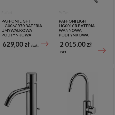
Paffoni
Paffoni
PAFFONI LIGHT
PAFFONI LIGHT
LIG006CR70 BATERIA
LIG001CR BATERIA
UMYWALKOWA
WANNOWA
PODTYNKOWA
PODTYNKOWA
JEDNOUCHWYTOWA
JEDNOUCHWYTOWA
629,00 zł
2 015,00 zł
CHROM
CHROM
szt.
szt.