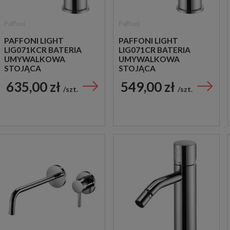
Paffoni
Paffoni
PAFFONI LIGHT
PAFFONI LIGHT
LIG071KCR BATERIA
LIG071CR BATERIA
UMYWALKOWA
UMYWALKOWA
STOJĄCA
STOJĄCA
JEDNOUCHWYTOWA
JEDNOUCHWYTOWA
635,00 zł
549,00 zł
CHROM
CHROM
szt.
szt.