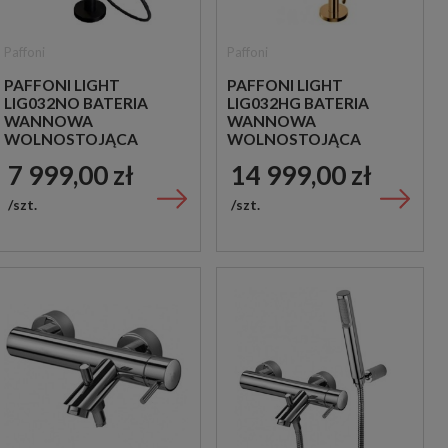
Paffoni
Paffoni
PAFFONI LIGHT
PAFFONI LIGHT
LIG032NO BATERIA
LIG032HG BATERIA
WANNOWA
WANNOWA
WOLNOSTOJĄCA
WOLNOSTOJĄCA
CZARNA
ZŁOTA
7 999,00 zł
14 999,00 zł
szt.
szt.