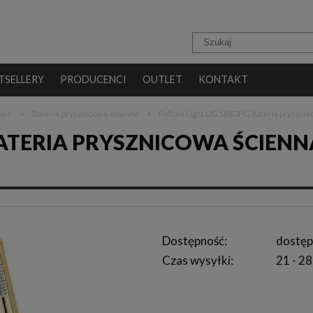
TSELLERY
PRODUCENCI
OUTLET
KONTAKT
»
»
cowe
Baterie prysznicowe ścienne
Paffoni Light LIG168DHG bateria pryszni
BATERIA PRYSZNICOWA ŚCIENN
Dostępność:
dostęp
Czas wysyłki:
21 - 28