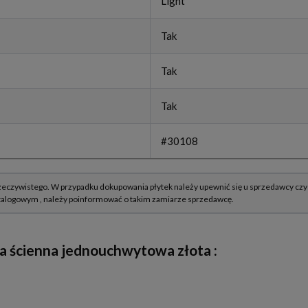
Light
Tak
Tak
Tak
#30108
wa ścienna jednouchwytowa złota
: