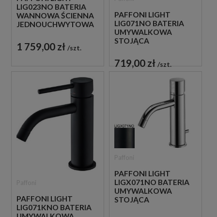
LIG023NO BATERIA
PAFFONI LIGHT
WANNOWA ŚCIENNA
LIG071NO BATERIA
JEDNOUCHWYTOWA
UMYWALKOWA
CZARNA
STOJĄCA
1 759,00 zł
szt.
JEDNOUCHWYTOWA
CZARNA
719,00 zł
szt.
Paffoni
PAFFONI LIGHT
LIGX071NO BATERIA
Paffoni
UMYWALKOWA
PAFFONI LIGHT
STOJĄCA
LIG071KNO BATERIA
JEDNOUCHWYTOWA
UMYWALKOWA
CZARNA