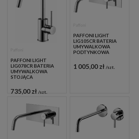
Paffoni
PAFFONI LIGHT
LIG105CR BATERIA
UMYWALKOWA
Paffoni
PODTYNKOWA
JEDNOUCHWYTOWA
PAFFONI LIGHT
CHROM
1 005,00 zł
LIG078CR BATERIA
szt.
UMYWALKOWA
STOJĄCA
JEDNOUCHWYTOWA
CHROM
735,00 zł
szt.