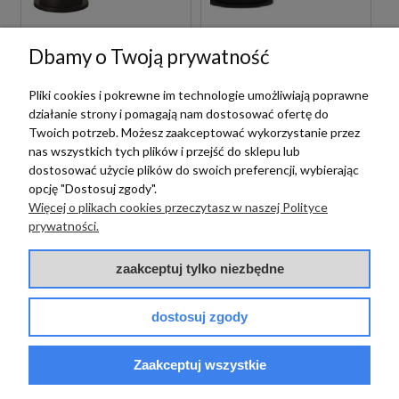
Paffoni
Paffoni
Dbamy o Twoją prywatność
PAFFONI LIGHT
PAFFONI LIGHT
LIG131NO BATERIA
LIGX131NO BATERIA
BIDETOWA STOJĄCA
BIDETOWA STOJĄCA
Pliki cookies i pokrewne im technologie umożliwiają poprawne
JEDNOUCHWYTOWA
JEDNOUCHWYTOWA
działanie strony i pomagają nam dostosować ofertę do
CZARNA
CZARNA
Twoich potrzeb. Możesz zaakceptować wykorzystanie przez
719,00 zł
839,00 zł
nas wszystkich tych plików i przejść do sklepu lub
szt.
szt.
dostosować użycie plików do swoich preferencji, wybierając
opcję "Dostosuj zgody".
Więcej o plikach cookies przeczytasz w naszej Polityce
prywatności.
zaakceptuj tylko niezbędne
Paffoni
dostosuj zgody
PAFFONI LIGHT
LIG168NO BATERIA
Paffoni
PRYSZNICOWA
Zaakceptuj wszystkie
ŚCIENNA
PAFFONI LIGHT
JEDNOUCHWYTOWA