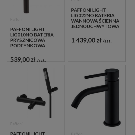
PAFFONI LIGHT
LIG022NO BATERIA
Paffoni
WANNOWA ŚCIENNA
JEDNOUCHWYTOWA
PAFFONI LIGHT
CZARNA
LIG010NO BATERIA
1 439,00 zł
PRYSZNICOWA
szt.
PODTYNKOWA
JEDNOUCHWYTOWA
CZARNA
539,00 zł
szt.
Paffoni
PAFFONI LIGHT
Paffoni