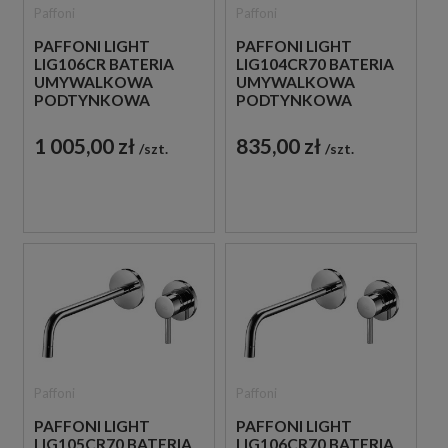
Paffoni
Paffoni
PAFFONI LIGHT
PAFFONI LIGHT
LIG106CR BATERIA
LIG104CR70 BATERIA
UMYWALKOWA
UMYWALKOWA
PODTYNKOWA
PODTYNKOWA
JEDNOUCHWYTOWA
JEDNOUCHWYTOWA
CHROM
CHROM
1 005,00 zł
835,00 zł
szt.
szt.
Paffoni
Paffoni
PAFFONI LIGHT
PAFFONI LIGHT
LIG105CR70 BATERIA
LIG106CR70 BATERIA