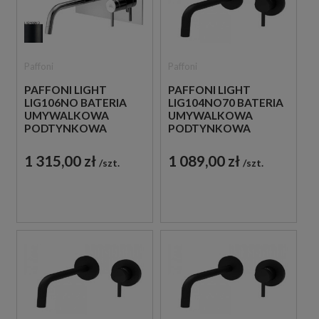
Paffoni
Paffoni
PAFFONI LIGHT
PAFFONI LIGHT
LIG106NO BATERIA
LIG104NO70 BATERIA
UMYWALKOWA
UMYWALKOWA
PODTYNKOWA
PODTYNKOWA
JEDNOUCHWYTOWA
JEDNOUCHWYTOWA
CZARNA
CZARNA
1 315,00 zł
1 089,00 zł
szt.
szt.