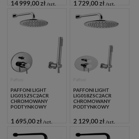
PRYSZNICOWY
14 999,00 zł
1 729,00 zł
szt.
szt.
Paffoni
Paffoni
PAFFONI LIGHT
PAFFONI LIGHT
LIG015ZSC2ACR
LIG018ZSC2ACR
CHROMOWANY
CHROMOWANY
PODTYNKOWY
PODTYNKOWY
ZESTAW
ZESTAW
PRYSZNICOWY
PRYSZNICOWY
1 695,00 zł
2 129,00 zł
szt.
szt.