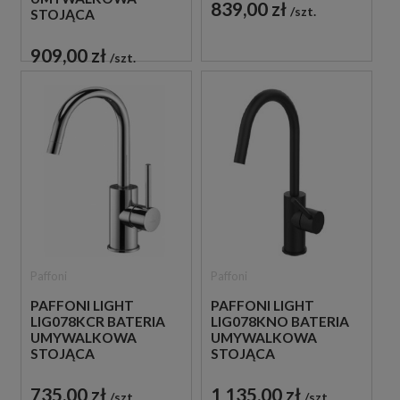
839,00 zł
szt.
STOJĄCA
JEDNOUCHWYTOWA
CZARNA
909,00 zł
szt.
Paffoni
Paffoni
PAFFONI LIGHT
PAFFONI LIGHT
LIG078KCR BATERIA
LIG078KNO BATERIA
UMYWALKOWA
UMYWALKOWA
STOJĄCA
STOJĄCA
JEDNOUCHWYTOWA
JEDNOUCHWYTOWA
CHROM
CZARNA
735,00 zł
1 135,00 zł
szt.
szt.