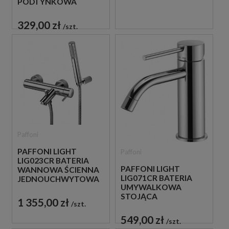
PODTYNKOWA
JEDNOUCHWYTOWA
CHROM
329,00 zł
szt.
Paffoni
PAFFONI LIGHT
Paffoni
LIG023CR BATERIA
PAFFONI LIGHT
WANNOWA ŚCIENNA
LIG071CR BATERIA
JEDNOUCHWYTOWA
UMYWALKOWA
CHROM
STOJĄCA
1 355,00 zł
szt.
JEDNOUCHWYTOWA
CHROM
549,00 zł
szt.