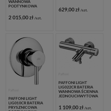
WANNOWA
JEDNOUCHWYTOWA
PODTYNKOWA
CHROM
629,00 zł
szt.
JEDNOUCHWYTOWA
CHROM
2 015,00 zł
szt.
Paffoni
PAFFONI LIGHT
LIG022CR BATERIA
Paffoni
WANNOWA ŚCIENNA
JEDNOUCHWYTOWA
PAFFONI LIGHT
CHROM
LIG010CR BATERIA
1 109,00 zł
PRYSZNICOWA
szt.