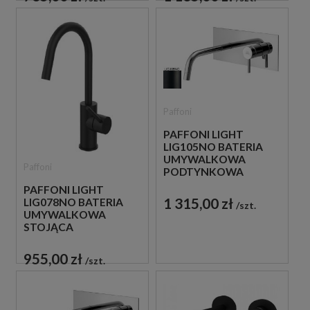
Paffoni
PAFFONI LIGHT
LIG105NO BATERIA
UMYWALKOWA
Paffoni
PODTYNKOWA
JEDNOUCHWYTOWA
PAFFONI LIGHT
CZARNA
1 315,00 zł
LIG078NO BATERIA
szt.
UMYWALKOWA
STOJĄCA
JEDNOUCHWYTOWA
CZARNA
955,00 zł
szt.