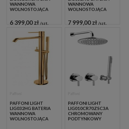
WANNOWA
WANNOWA
WOLNOSTOJĄCA
WOLNOSTOJĄCA
CHROM
CZARNA
6 399,00 zł
7 999,00 zł
szt.
szt.
Paffoni
Paffoni
PAFFONI LIGHT
PAFFONI LIGHT
LIG032HG BATERIA
LIG010CR70ZSC3A
WANNOWA
CHROMOWANY
WOLNOSTOJĄCA
PODTYNKOWY
ZŁOTA
ZESTAW