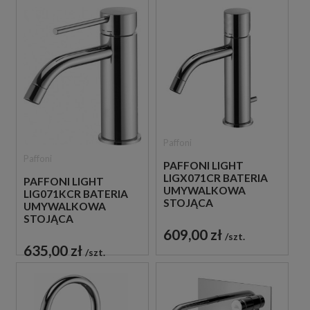
Paffoni
Paffoni
PAFFONI LIGHT
LIGX071CR BATERIA
PAFFONI LIGHT
UMYWALKOWA
LIG071KCR BATERIA
STOJĄCA
UMYWALKOWA
JEDNOUCHWYTOWA
STOJĄCA
CHROM
JEDNOUCHWYTOWA
609,00 zł
szt.
CHROM
635,00 zł
szt.