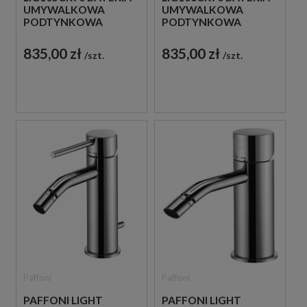
UMYWALKOWA
UMYWALKOWA
PODTYNKOWA
PODTYNKOWA
JEDNOUCHWYTOWA
JEDNOUCHWYTOWA
CHROM
CHROM
835,00 zł
835,00 zł
szt.
szt.
Paffoni
Paffoni
PAFFONI LIGHT
PAFFONI LIGHT