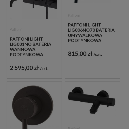
Paffoni
PAFFONI LIGHT
Paffoni
LIG006NO70 BATERIA
UMYWALKOWA
PAFFONI LIGHT
PODTYNKOWA
LIG001NO BATERIA
JEDNOUCHWYTOWA
WANNOWA
CZARNA
815,00 zł
PODTYNKOWA
szt.
JEDNOUCHWYTOWA
CZARNA
2 595,00 zł
szt.
Paffoni