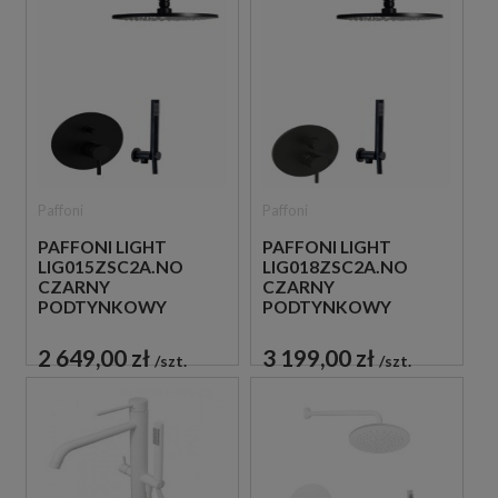
Paffoni
Paffoni
PAFFONI LIGHT
PAFFONI LIGHT
LIG015ZSC2A.NO
LIG018ZSC2A.NO
CZARNY
CZARNY
PODTYNKOWY
PODTYNKOWY
ZESTAW
ZESTAW
PRYSZNICOWY
PRYSZNICOWY
2 649,00 zł
3 199,00 zł
szt.
szt.