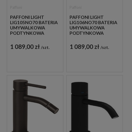
Paffoni
Paffoni
PAFFONI LIGHT
PAFFONI LIGHT
LIG105NO70 BATERIA
LIG106NO70 BATERIA
UMYWALKOWA
UMYWALKOWA
PODTYNKOWA
PODTYNKOWA
JEDNOUCHWYTOWA
JEDNOUCHWYTOWA
CZARNA
CZARNA
1 089,00 zł
1 089,00 zł
szt.
szt.