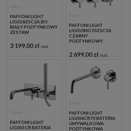
Paffoni
Paffoni
PAFFONI LIGHT
LIG018ZSC2A.BO
PAFFONI LIGHT
BIAŁY PODTYNKOWY
LIG010NO70ZSC3A
ZESTAW
CZARNY
PRYSZNICOWY
PODTYNKOWY
3 199,00 zł
ZESTAW
szt.
PRYSZNICOWY
2 699,00 zł
szt.
Paffoni
Paffoni
PAFFONI LIGHT
LIG006CR70 BATERIA
PAFFONI LIGHT
UMYWALKOWA
LIG001CR BATERIA
PODTYNKOWA