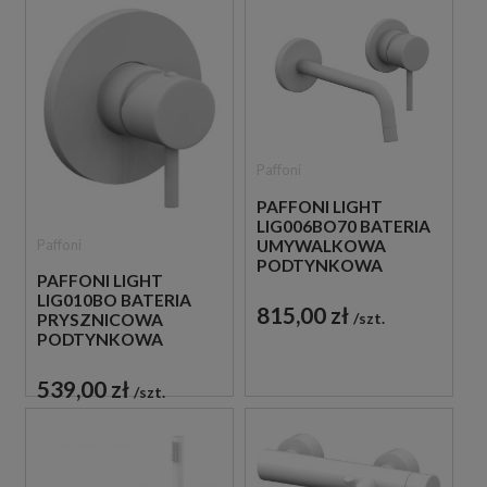
Paffoni
PAFFONI LIGHT
LIG006BO70 BATERIA
Paffoni
UMYWALKOWA
PODTYNKOWA
PAFFONI LIGHT
JEDNOUCHWYTOWA
LIG010BO BATERIA
BIAŁA
815,00 zł
szt.
PRYSZNICOWA
PODTYNKOWA
JEDNOUCHWYTOWA
BIAŁA
539,00 zł
szt.