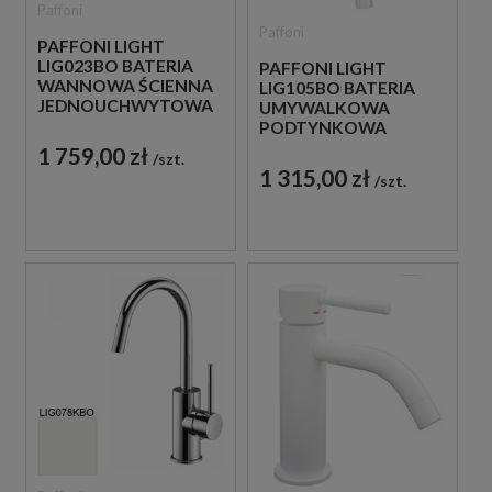
Paffoni
Paffoni
PAFFONI LIGHT
LIG023BO BATERIA
PAFFONI LIGHT
WANNOWA ŚCIENNA
LIG105BO BATERIA
JEDNOUCHWYTOWA
UMYWALKOWA
BIAŁA
PODTYNKOWA
JEDNOUCHWYTOWA
1 759,00 zł
szt.
BIAŁA
1 315,00 zł
szt.