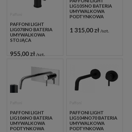
PAFFONI LIGHT
LIG105NO BATERIA
UMYWALKOWA
Paffoni
PODTYNKOWA
JEDNOUCHWYTOWA
PAFFONI LIGHT
CZARNA
1 315,00 zł
LIG078NO BATERIA
szt.
UMYWALKOWA
STOJĄCA
JEDNOUCHWYTOWA
CZARNA
955,00 zł
szt.
Paffoni
Paffoni
PAFFONI LIGHT
PAFFONI LIGHT
LIG106NO BATERIA
LIG104NO70 BATERIA
UMYWALKOWA
UMYWALKOWA
PODTYNKOWA
PODTYNKOWA