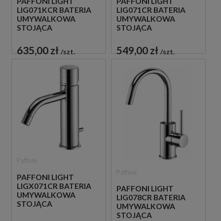
PAFFONI LIGHT
PAFFONI LIGHT
LIG071KCR BATERIA
LIG071CR BATERIA
UMYWALKOWA
UMYWALKOWA
STOJĄCA
STOJĄCA
JEDNOUCHWYTOWA
JEDNOUCHWYTOWA
CHROM
CHROM
635,00 zł
549,00 zł
szt.
szt.
Paffoni
Paffoni
PAFFONI LIGHT
LIGX071CR BATERIA
PAFFONI LIGHT
UMYWALKOWA
LIG078CR BATERIA
STOJĄCA
UMYWALKOWA
JEDNOUCHWYTOWA
STOJĄCA