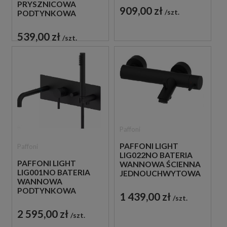
PRYSZNICOWA
909,00 zł
szt.
PODTYNKOWA
JEDNOUCHWYTOWA
CZARNA
539,00 zł
szt.
Paffoni
PAFFONI LIGHT
Paffoni
LIG022NO BATERIA
PAFFONI LIGHT
WANNOWA ŚCIENNA
LIG001NO BATERIA
JEDNOUCHWYTOWA
WANNOWA
CZARNA
PODTYNKOWA
1 439,00 zł
szt.
JEDNOUCHWYTOWA
CZARNA
2 595,00 zł
szt.