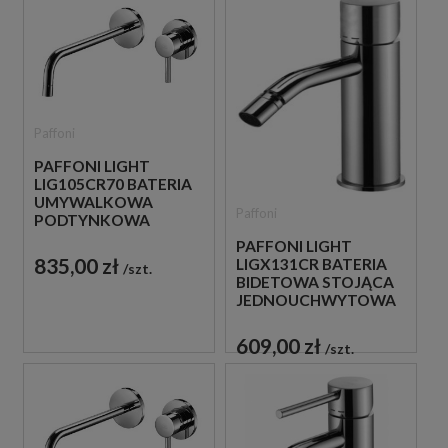
Paffoni
PAFFONI LIGHT
LIG105CR70 BATERIA
UMYWALKOWA
Paffoni
PODTYNKOWA
JEDNOUCHWYTOWA
PAFFONI LIGHT
CHROM
835,00 zł
LIGX131CR BATERIA
szt.
BIDETOWA STOJĄCA
JEDNOUCHWYTOWA
CHROM
609,00 zł
szt.