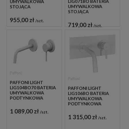
LIG071BO BATERIA
UMYWALKOWA
UMYWALKOWA
STOJĄCA
STOJĄCA
JEDNOUCHWYTOWA
JEDNOUCHWYTOWA
BIAŁA
955,00 zł
szt.
BIAŁA
719,00 zł
szt.
Paffoni
Paffoni
PAFFONI LIGHT
LIG104BO70 BATERIA
PAFFONI LIGHT
UMYWALKOWA
LIG106BO BATERIA
PODTYNKOWA
UMYWALKOWA
JEDNOUCHWYTOWA
PODTYNKOWA
BIAŁA
JEDNOUCHWYTOWA
1 089,00 zł
szt.
BIAŁA
1 315,00 zł
szt.