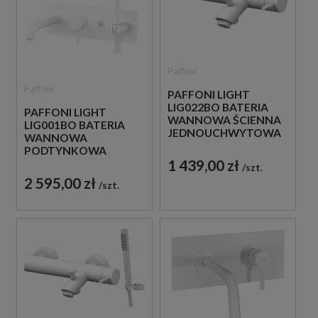
Paffoni
Paffoni
PAFFONI LIGHT
LIG022BO BATERIA
PAFFONI LIGHT
WANNOWA ŚCIENNA
LIG001BO BATERIA
JEDNOUCHWYTOWA
WANNOWA
BIAŁA
PODTYNKOWA
1 439,00 zł
JEDNOUCHWYTOWA
szt.
BIAŁA
2 595,00 zł
szt.