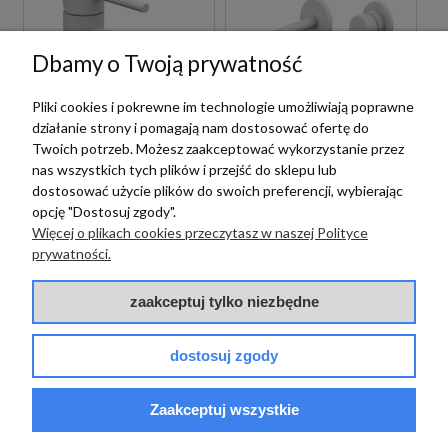
Dbamy o Twoją prywatność
Pliki cookies i pokrewne im technologie umożliwiają poprawne
Paffoni
działanie strony i pomagają nam dostosować ofertę do
Twoich potrzeb. Możesz zaakceptować wykorzystanie przez
PAFFONI LIGHT
Paffoni
LIG105BO70 BATERIA
nas wszystkich tych plików i przejść do sklepu lub
UMYWALKOWA
dostosować użycie plików do swoich preferencji, wybierając
PAFFONI LIGHT
PODTYNKOWA
opcję "Dostosuj zgody".
LIG131BO BATERIA
JEDNOUCHWYTOWA
Więcej o plikach cookies przeczytasz w naszej Polityce
BIDETOWA STOJĄCA
BIAŁA
1 089,00 zł
szt.
JEDNOUCHWYTOWA
prywatności.
BIAŁA
719,00 zł
zaakceptuj tylko niezbędne
szt.
dostosuj zgody
Zaakceptuj wszystkie