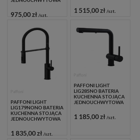
JEDNOUCHWYTOWA
CZARNA
CZARNA
1 515,00 zł
szt.
975,00 zł
szt.
Paffoni
PAFFONI LIGHT
LIG285NO BATERIA
Paffoni
KUCHENNA STOJĄCA
PAFFONI LIGHT
JEDNOUCHWYTOWA
LIG179NONO BATERIA
CZARNA
KUCHENNA STOJĄCA
1 185,00 zł
szt.
JEDNOUCHWYTOWA
CZARNA
1 835,00 zł
szt.