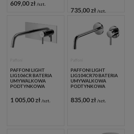
CHROM
JEDNOUCHWYTOWA
609,00 zł
szt.
CHROM
735,00 zł
szt.
Paffoni
Paffoni
PAFFONI LIGHT
PAFFONI LIGHT
LIG106CR BATERIA
LIG104CR70 BATERIA
UMYWALKOWA
UMYWALKOWA
PODTYNKOWA
PODTYNKOWA
JEDNOUCHWYTOWA
JEDNOUCHWYTOWA
CHROM
CHROM
1 005,00 zł
835,00 zł
szt.
szt.