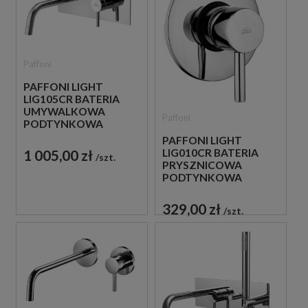
Paffoni
PAFFONI LIGHT
LIG105CR BATERIA
UMYWALKOWA
Paffoni
PODTYNKOWA
JEDNOUCHWYTOWA
PAFFONI LIGHT
CHROM
1 005,00 zł
LIG010CR BATERIA
szt.
PRYSZNICOWA
PODTYNKOWA
JEDNOUCHWYTOWA
CHROM
329,00 zł
szt.