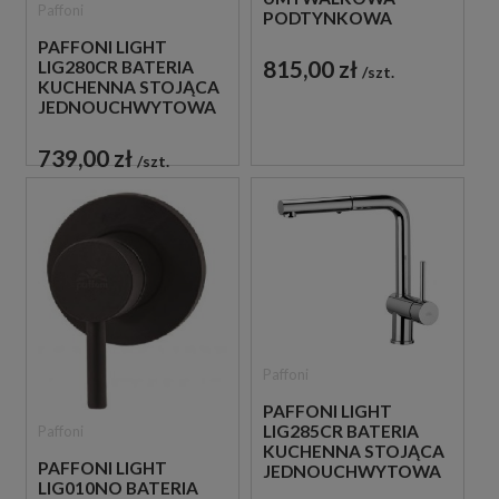
Paffoni
PODTYNKOWA
JEDNOUCHWYTOWA
PAFFONI LIGHT
CZARNA
815,00 zł
LIG280CR BATERIA
szt.
KUCHENNA STOJĄCA
JEDNOUCHWYTOWA
CHROM
739,00 zł
szt.
Paffoni
PAFFONI LIGHT
LIG285CR BATERIA
Paffoni
KUCHENNA STOJĄCA
PAFFONI LIGHT
JEDNOUCHWYTOWA
LIG010NO BATERIA
CHROM