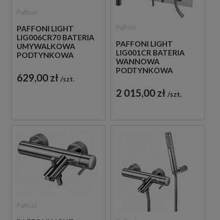
Paffoni
Paffoni
PAFFONI LIGHT
LIG006CR70 BATERIA
PAFFONI LIGHT
UMYWALKOWA
LIG001CR BATERIA
PODTYNKOWA
WANNOWA
JEDNOUCHWYTOWA
PODTYNKOWA
CHROM
629,00 zł
szt.
JEDNOUCHWYTOWA
CHROM
2 015,00 zł
szt.
Paffoni