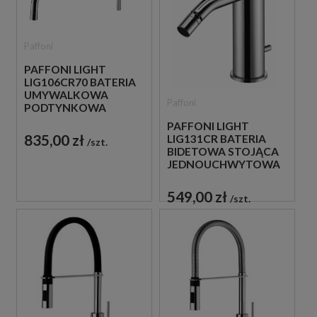
Paffoni
PAFFONI LIGHT
LIG106CR70 BATERIA
UMYWALKOWA
Paffoni
PODTYNKOWA
JEDNOUCHWYTOWA
PAFFONI LIGHT
CHROM
835,00 zł
LIG131CR BATERIA
szt.
BIDETOWA STOJĄCA
JEDNOUCHWYTOWA
CHROM
549,00 zł
szt.