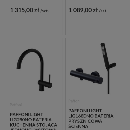
JEDNOUCHWYTOWA
JEDNOUCHWYTOWA
CZARNA
CZARNA
1 315,00 zł
1 089,00 zł
szt.
szt.
Paffoni
Paffoni
PAFFONI LIGHT
PAFFONI LIGHT
LIG168DNO BATERIA
LIG280NO BATERIA
PRYSZNICOWA
KUCHENNA STOJĄCA
ŚCIENNA
JEDNOUCHWYTOWA