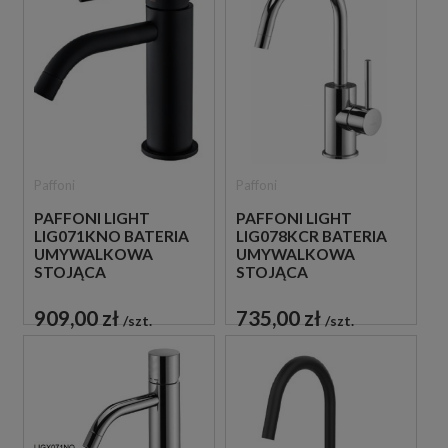
Paffoni
Paffoni
PAFFONI LIGHT
PAFFONI LIGHT
LIG071KNO BATERIA
LIG078KCR BATERIA
UMYWALKOWA
UMYWALKOWA
STOJĄCA
STOJĄCA
JEDNOUCHWYTOWA
JEDNOUCHWYTOWA
CZARNA
CHROM
909,00 zł
735,00 zł
szt.
szt.