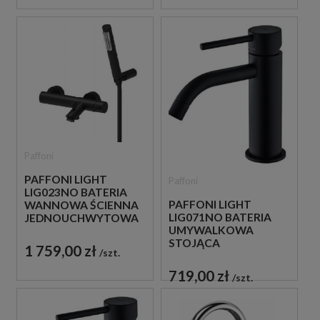
Paffoni
PAFFONI LIGHT
Paffoni
LIG023NO BATERIA
PAFFONI LIGHT
WANNOWA ŚCIENNA
LIG071NO BATERIA
JEDNOUCHWYTOWA
UMYWALKOWA
CZARNA
STOJĄCA
1 759,00 zł
szt.
JEDNOUCHWYTOWA
CZARNA
719,00 zł
szt.