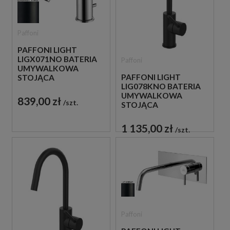
Paffoni
PAFFONI LIGHT
LIGX071NO BATERIA
Paffoni
UMYWALKOWA
PAFFONI LIGHT
STOJĄCA
LIG078KNO BATERIA
JEDNOUCHWYTOWA
UMYWALKOWA
CZARNA
839,00 zł
szt.
STOJĄCA
JEDNOUCHWYTOWA
CZARNA
1 135,00 zł
szt.
Paffoni