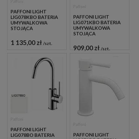
Paffoni
Paffoni
PAFFONI LIGHT
PAFFONI LIGHT
LIG078KBO BATERIA
LIG071KBO BATERIA
UMYWALKOWA
UMYWALKOWA
STOJĄCA
STOJĄCA
JEDNOUCHWYTOWA
JEDNOUCHWYTOWA
BIAŁA
1 135,00 zł
szt.
BIAŁA
909,00 zł
szt.
Paffoni
Paffoni
PAFFONI LIGHT
PAFFONI LIGHT
LIG078BO BATERIA