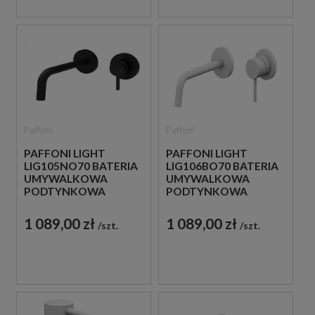
Paffoni
Paffoni
PAFFONI LIGHT
PAFFONI LIGHT
LIG105NO70 BATERIA
LIG106BO70 BATERIA
UMYWALKOWA
UMYWALKOWA
PODTYNKOWA
PODTYNKOWA
JEDNOUCHWYTOWA
JEDNOUCHWYTOWA
CZARNA
BIAŁA
1 089,00 zł
1 089,00 zł
szt.
szt.