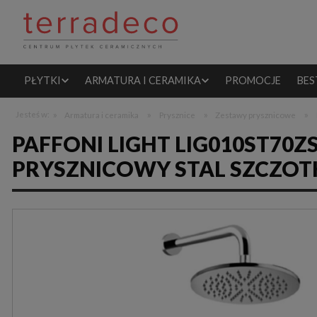
PŁYTKI
ARMATURA I CERAMIKA
PROMOCJE
BES
»
»
»
»
Jesteś w:
Armatura i ceramika
Prysznice
Zestawy prysznicowe
PAFFONI LIGHT LIG010ST7
PRYSZNICOWY STAL SZCZO