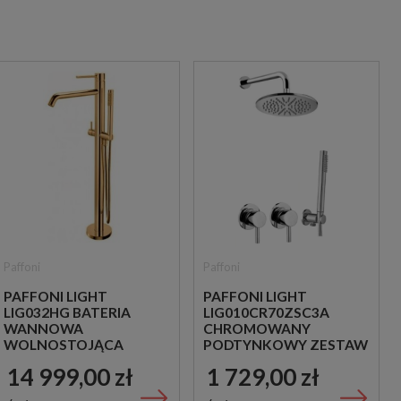
Paffoni
Paffoni
PAFFONI LIGHT
PAFFONI LIGHT
LIG032HG BATERIA
LIG010CR70ZSC3A
WANNOWA
CHROMOWANY
WOLNOSTOJĄCA
PODTYNKOWY ZESTAW
ZŁOTA
PRYSZNICOWY
14 999,00 zł
1 729,00 zł