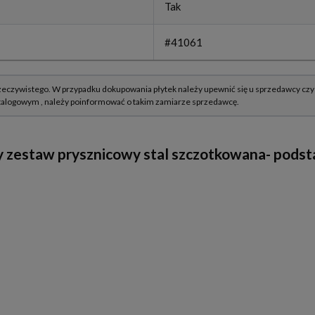
Tak
#41061
estaw prysznicowy stal szczotkowana- podsta