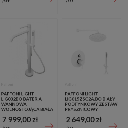
szt.
szt.
Paffoni
Paffoni
PAFFONI LIGHT
PAFFONI LIGHT
LIG032BO BATERIA
LIG015ZSC2A.BO BIAŁY
WANNOWA
PODTYNKOWY ZESTAW
WOLNOSTOJĄCA BIAŁA
PRYSZNICOWY
7 999,00 zł
2 649,00 zł
szt.
szt.