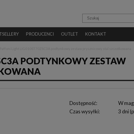
TSELLERY
PRODUCENCI
OUTLET
KONTAKT
Paffoni Light LIG010ST70ZSC3A podtynkowy zestaw prysznicowy stal szczotkowana
0ZSC3A PODTYNKOWY ZESTAW
TKOWANA
Dostępność:
W mag
Czas wysyłki:
3 dni