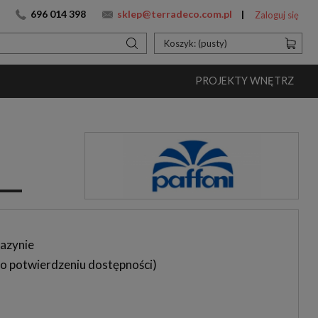
696 014 398
sklep@terradeco.com.pl
Zaloguj się
Koszyk:
(pusty)
PROJEKTY WNĘTRZ
azynie