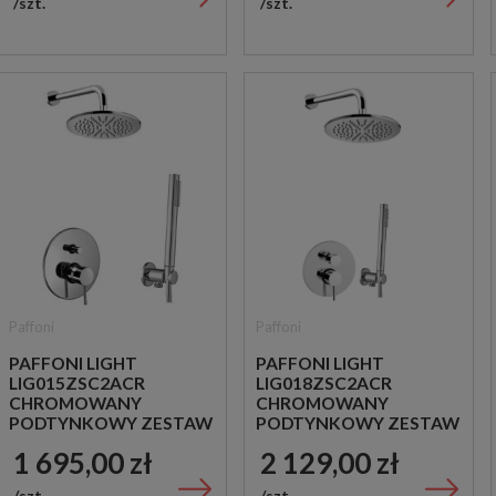
szt.
szt.
Paffoni
Paffoni
PAFFONI LIGHT
PAFFONI LIGHT
LIG015ZSC2ACR
LIG018ZSC2ACR
CHROMOWANY
CHROMOWANY
PODTYNKOWY ZESTAW
PODTYNKOWY ZESTAW
PRYSZNICOWY
PRYSZNICOWY
1 695,00 zł
2 129,00 zł
szt.
szt.