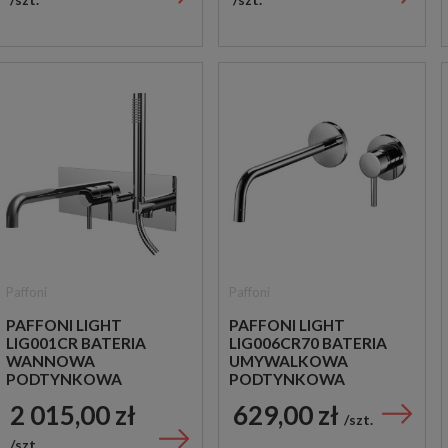
Paffoni
Paffoni
PAFFONI LIGHT
PAFFONI LIGHT
LIG001CR BATERIA
LIG006CR70 BATERIA
WANNOWA
UMYWALKOWA
PODTYNKOWA
PODTYNKOWA
JEDNOUCHWYTOWA
JEDNOUCHWYTOWA
2 015,00 zł
629,00 zł
CHROM
CHROM
szt.
szt.