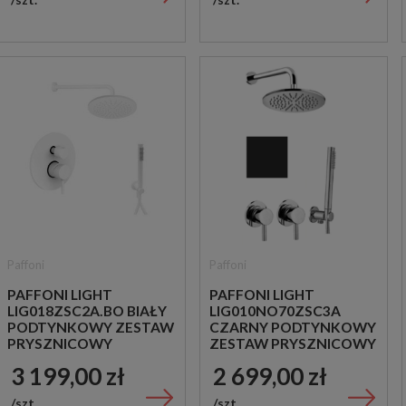
Paffoni
Paffoni
PAFFONI LIGHT
PAFFONI LIGHT
LIG018ZSC2A.BO BIAŁY
LIG010NO70ZSC3A
PODTYNKOWY ZESTAW
CZARNY PODTYNKOWY
PRYSZNICOWY
ZESTAW PRYSZNICOWY
3 199,00 zł
2 699,00 zł
szt.
szt.