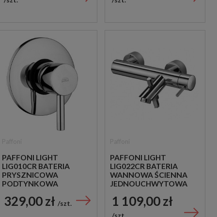
Paffoni
Paffoni
PAFFONI LIGHT
PAFFONI LIGHT
LIG010CR BATERIA
LIG022CR BATERIA
PRYSZNICOWA
WANNOWA ŚCIENNA
PODTYNKOWA
JEDNOUCHWYTOWA
JEDNOUCHWYTOWA
CHROM
329,00 zł
1 109,00 zł
CHROM
szt.
szt.