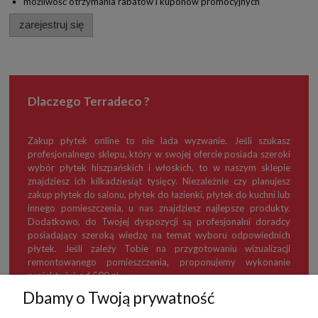
możliwość otrzymania rabatów i kuponów promocyjnych
zarejestruj się
Dlaczego Terradeco ?
Zakup płytek online to nie lada wyzwanie. Jeśli szukasz
profesjonalnego sklepu, który w swojej ofercie posiada szeroki
wybór płytek hiszpańskich i włoskich, to w naszym sklepie
znajdziesz ich kilkadziesiąt tysięcy. Niezależnie czy planujesz
zakup płytek do salonu, płytek do łazienki, płytek do kuchni lub
innego pomieszczenia, u nas znajdziesz najlepsze produkty.
Dodatkowo, do Twojej dyspozycji są profesjonalni doradcy
posiadający szeroką wiedzę na temat wyboru odpowiednich
płytek. Jeśli zależy Tobie na przygotowaniu wizualizacji
remontowanego pomieszczenia, proponujemy wykonanie
projektu już od 500 zł.
Dbamy o Twoją prywatność