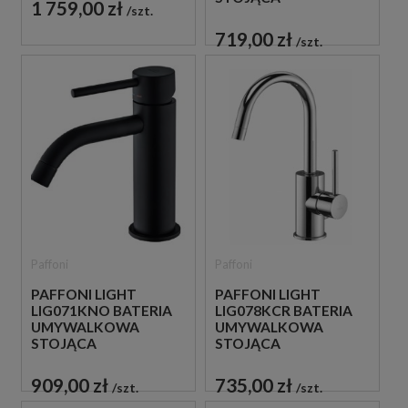
1 759,00 zł
szt.
JEDNOUCHWYTOWA
CZARNA
719,00 zł
szt.
Paffoni
Paffoni
PAFFONI LIGHT
PAFFONI LIGHT
LIG071KNO BATERIA
LIG078KCR BATERIA
UMYWALKOWA
UMYWALKOWA
STOJĄCA
STOJĄCA
JEDNOUCHWYTOWA
JEDNOUCHWYTOWA
CZARNA
CHROM
909,00 zł
735,00 zł
szt.
szt.