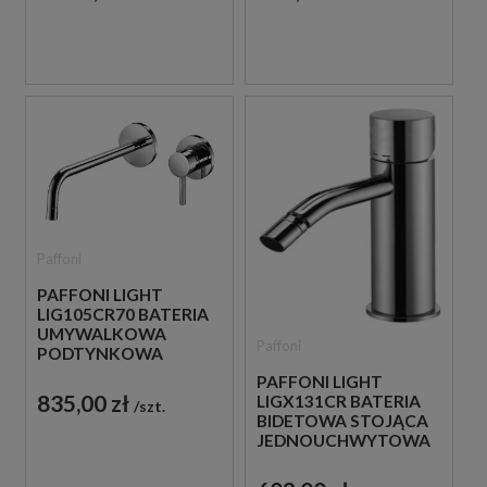
Paffoni
PAFFONI LIGHT
LIG105CR70 BATERIA
UMYWALKOWA
Paffoni
PODTYNKOWA
JEDNOUCHWYTOWA
PAFFONI LIGHT
CHROM
835,00 zł
LIGX131CR BATERIA
szt.
BIDETOWA STOJĄCA
JEDNOUCHWYTOWA
CHROM