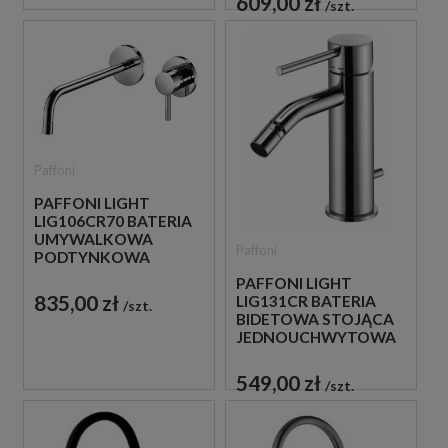
609,00 zł
szt.
Paffoni
PAFFONI LIGHT
LIG106CR70 BATERIA
UMYWALKOWA
Paffoni
PODTYNKOWA
JEDNOUCHWYTOWA
PAFFONI LIGHT
CHROM
835,00 zł
LIG131CR BATERIA
szt.
BIDETOWA STOJĄCA
JEDNOUCHWYTOWA
CHROM
549,00 zł
szt.