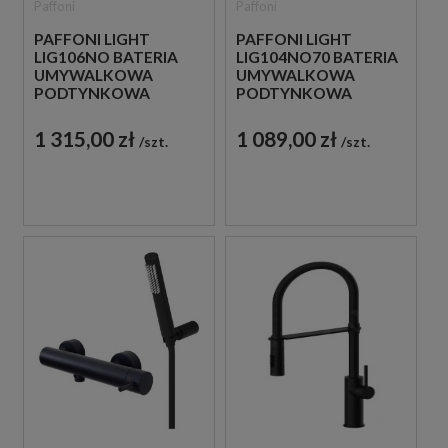
Paffoni
Paffoni
PAFFONI LIGHT
PAFFONI LIGHT
LIG106NO BATERIA
LIG104NO70 BATERIA
UMYWALKOWA
UMYWALKOWA
PODTYNKOWA
PODTYNKOWA
JEDNOUCHWYTOWA
JEDNOUCHWYTOWA
CZARNA
CZARNA
1 315,00 zł
1 089,00 zł
szt.
szt.