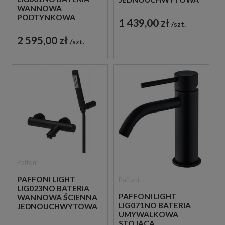
WANNOWA
CZARNA
PODTYNKOWA
1 439,00 zł
szt.
JEDNOUCHWYTOWA
CZARNA
2 595,00 zł
szt.
Paffoni
PAFFONI LIGHT
Paffoni
LIG023NO BATERIA
PAFFONI LIGHT
WANNOWA ŚCIENNA
LIG071NO BATERIA
JEDNOUCHWYTOWA
UMYWALKOWA
CZARNA
STOJĄCA