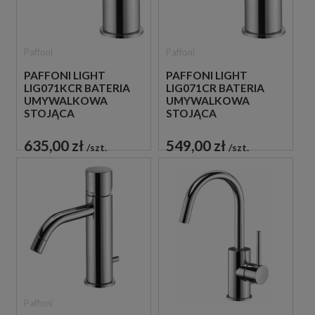
Paffoni
Paffoni
PAFFONI LIGHT
PAFFONI LIGHT
LIG071KCR BATERIA
LIG071CR BATERIA
UMYWALKOWA
UMYWALKOWA
STOJĄCA
STOJĄCA
JEDNOUCHWYTOWA
JEDNOUCHWYTOWA
CHROM
CHROM
635,00 zł
549,00 zł
szt.
szt.
Paffoni