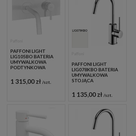
Paffoni
PAFFONI LIGHT
Paffoni
LIG105BO BATERIA
UMYWALKOWA
PAFFONI LIGHT
PODTYNKOWA
LIG078KBO BATERIA
JEDNOUCHWYTOWA
UMYWALKOWA
BIAŁA
1 315,00 zł
STOJĄCA
szt.
JEDNOUCHWYTOWA
BIAŁA
1 135,00 zł
szt.