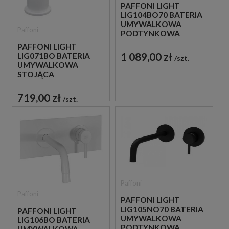
PAFFONI LIGHT
LIG104BO70 BATERIA
UMYWALKOWA
Paffoni
PODTYNKOWA
JEDNOUCHWYTOWA
PAFFONI LIGHT
BIAŁA
1 089,00 zł
LIG071BO BATERIA
szt.
UMYWALKOWA
STOJĄCA
JEDNOUCHWYTOWA
BIAŁA
719,00 zł
szt.
Paffoni
Paffoni
PAFFONI LIGHT
LIG105NO70 BATERIA
PAFFONI LIGHT
UMYWALKOWA
LIG106BO BATERIA
PODTYNKOWA
UMYWALKOWA