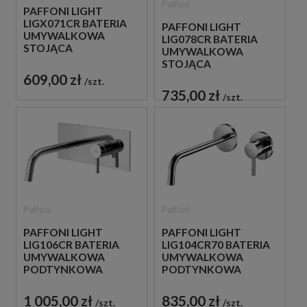
Paffoni
PAFFONI LIGHT
LIGX071CR BATERIA
PAFFONI LIGHT
UMYWALKOWA
LIG078CR BATERIA
STOJĄCA
UMYWALKOWA
JEDNOUCHWYTOWA
STOJĄCA
CHROM
JEDNOUCHWYTOWA
609,00 zł
szt.
CHROM
735,00 zł
szt.
Paffoni
Paffoni
PAFFONI LIGHT
PAFFONI LIGHT
LIG106CR BATERIA
LIG104CR70 BATERIA
UMYWALKOWA
UMYWALKOWA
PODTYNKOWA
PODTYNKOWA
JEDNOUCHWYTOWA
JEDNOUCHWYTOWA
CHROM
CHROM
1 005,00 zł
835,00 zł
szt.
szt.