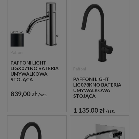
Paffoni
PAFFONI LIGHT
LIGX071NO BATERIA
Paffoni
UMYWALKOWA
PAFFONI LIGHT
STOJĄCA
LIG078KNO BATERIA
JEDNOUCHWYTOWA
UMYWALKOWA
CZARNA
839,00 zł
szt.
STOJĄCA
JEDNOUCHWYTOWA
CZARNA
1 135,00 zł
szt.