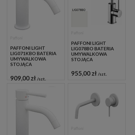
Paffoni
Paffoni
PAFFONI LIGHT
PAFFONI LIGHT
LIG078BO BATERIA
LIG071KBO BATERIA
UMYWALKOWA
UMYWALKOWA
STOJĄCA
STOJĄCA
JEDNOUCHWYTOWA
JEDNOUCHWYTOWA
BIAŁA
955,00 zł
szt.
BIAŁA
909,00 zł
szt.
Paffoni