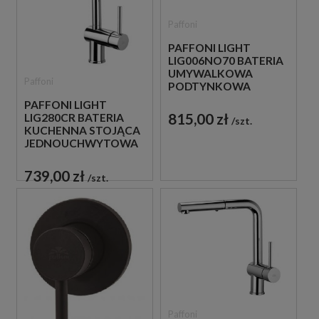
Paffoni
PAFFONI LIGHT
LIG006NO70 BATERIA
UMYWALKOWA
Paffoni
PODTYNKOWA
JEDNOUCHWYTOWA
PAFFONI LIGHT
CZARNA
815,00 zł
LIG280CR BATERIA
szt.
KUCHENNA STOJĄCA
JEDNOUCHWYTOWA
CHROM
739,00 zł
szt.
Paffoni