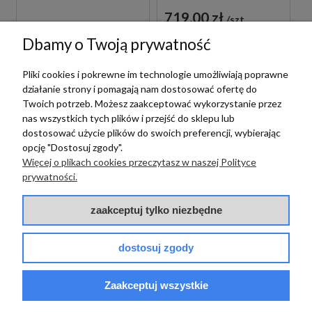
719,00 zł
szt.
Dbamy o Twoją prywatność
Pliki cookies i pokrewne im technologie umożliwiają poprawne
działanie strony i pomagają nam dostosować ofertę do
Twoich potrzeb. Możesz zaakceptować wykorzystanie przez
nas wszystkich tych plików i przejść do sklepu lub
dostosować użycie plików do swoich preferencji, wybierając
opcję "Dostosuj zgody".
Paffoni
Więcej o plikach cookies przeczytasz w naszej Polityce
prywatności.
PAFFONI LIGHT
LIG105BO70 BATERIA
UMYWALKOWA
zaakceptuj tylko niezbędne
Paffoni
PODTYNKOWA
JEDNOUCHWYTOWA
PAFFONI LIGHT
BIAŁA
1 089,00 zł
LIGX131NO BATERIA
dostosuj zgody
szt.
BIDETOWA STOJĄCA
JEDNOUCHWYTOWA
CZARNA
Zaakceptuj wszystkie
839,00 zł
szt.