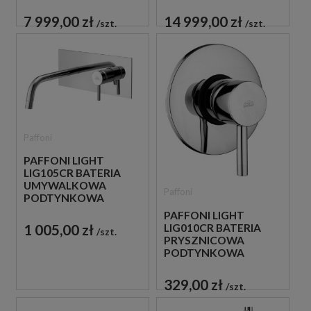
CZARNA
ZŁOTA
7 999,00 zł
14 999,00 zł
szt.
szt.
Paffoni
PAFFONI LIGHT
LIG105CR BATERIA
UMYWALKOWA
Paffoni
PODTYNKOWA
JEDNOUCHWYTOWA
PAFFONI LIGHT
CHROM
1 005,00 zł
LIG010CR BATERIA
szt.
PRYSZNICOWA
PODTYNKOWA
JEDNOUCHWYTOWA
CHROM
329,00 zł
szt.