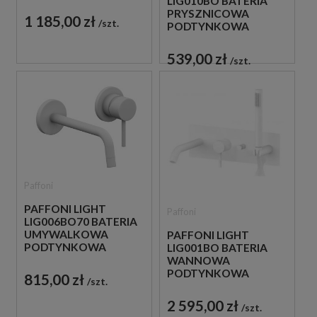
LIG010BO BATERIA
CZARNA
PRYSZNICOWA
1 185,00 zł
szt.
PODTYNKOWA
JEDNOUCHWYTOWA
BIAŁA
539,00 zł
szt.
Paffoni
PAFFONI LIGHT
Paffoni
LIG006BO70 BATERIA
UMYWALKOWA
PAFFONI LIGHT
PODTYNKOWA
LIG001BO BATERIA
JEDNOUCHWYTOWA
WANNOWA
BIAŁA
PODTYNKOWA
815,00 zł
szt.
JEDNOUCHWYTOWA
BIAŁA
2 595,00 zł
szt.