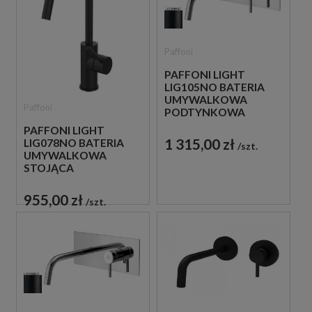
Paffoni
PAFFONI LIGHT
LIG105NO BATERIA
UMYWALKOWA
Paffoni
PODTYNKOWA
JEDNOUCHWYTOWA
PAFFONI LIGHT
CZARNA
1 315,00 zł
LIG078NO BATERIA
szt.
UMYWALKOWA
STOJĄCA
JEDNOUCHWYTOWA
CZARNA
955,00 zł
szt.