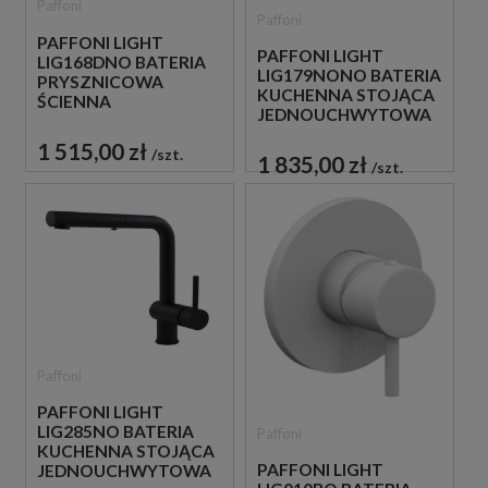
Paffoni
Paffoni
PAFFONI LIGHT
PAFFONI LIGHT
LIG168DNO BATERIA
LIG179NONO BATERIA
PRYSZNICOWA
KUCHENNA STOJĄCA
ŚCIENNA
JEDNOUCHWYTOWA
JEDNOUCHWYTOWA
CZARNA
CZARNA
1 515,00 zł
szt.
1 835,00 zł
szt.
Paffoni
PAFFONI LIGHT
LIG285NO BATERIA
Paffoni
KUCHENNA STOJĄCA
PAFFONI LIGHT
JEDNOUCHWYTOWA