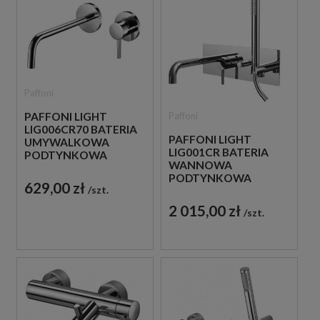
Paffoni
Paffoni
PAFFONI LIGHT
LIG006CR70 BATERIA
PAFFONI LIGHT
UMYWALKOWA
LIG001CR BATERIA
PODTYNKOWA
WANNOWA
JEDNOUCHWYTOWA
PODTYNKOWA
CHROM
629,00 zł
szt.
JEDNOUCHWYTOWA
CHROM
2 015,00 zł
szt.