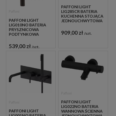
PAFFONI LIGHT
LIG285CR BATERIA
Paffoni
KUCHENNA STOJĄCA
PAFFONI LIGHT
JEDNOUCHWYTOWA
LIG010NO BATERIA
CHROM
PRYSZNICOWA
909,00 zł
szt.
PODTYNKOWA
JEDNOUCHWYTOWA
CZARNA
539,00 zł
szt.
Paffoni
PAFFONI LIGHT
Paffoni
LIG022NO BATERIA
PAFFONI LIGHT
WANNOWA ŚCIENNA
LIG001NO BATERIA
JEDNOUCHWYTOWA