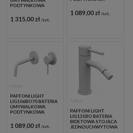
JEDNOUCHWYTOWA
PODTYNKOWA
CZARNA
JEDNOUCHWYTOWA
1 089,00 zł
szt.
BIAŁA
1 315,00 zł
szt.
Paffoni
PAFFONI LIGHT
Paffoni
LIG106BO70 BATERIA
UMYWALKOWA
PAFFONI LIGHT
PODTYNKOWA
LIG131BO BATERIA
JEDNOUCHWYTOWA
BIDETOWA STOJĄCA
BIAŁA
1 089,00 zł
szt.
JEDNOUCHWYTOWA
BIAŁA