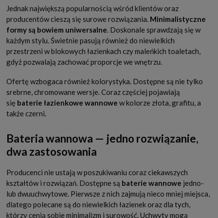
Jednak największą popularnością wśród klientów oraz
producentów cieszą się surowe rozwiązania.
Minimalistyczne
formy są bowiem uniwersalne
. Doskonale sprawdzają się w
każdym stylu. Świetnie pasują również do niewielkich
przestrzeni w blokowych łazienkach czy maleńkich toaletach,
gdyż pozwalają zachować proporcje we wnętrzu.
Ofertę wzbogaca również kolorystyka. Dostępne są nie tylko
srebrne, chromowane wersje. Coraz częściej pojawiają
się
baterie łazienkowe wannowe
w kolorze złota, grafitu, a
także czerni.
Bateria wannowa — jedno rozwiązanie,
dwa zastosowania
Producenci nie ustają w poszukiwaniu coraz ciekawszych
kształtów i rozwiązań. Dostępne są
baterie wannowe
jedno-
lub dwuuchwytowe. Pierwsze z nich zajmują nieco mniej miejsca,
dlatego polecane są do niewielkich łazienek oraz dla tych,
którzy cenią sobie minimalizm i surowość. Uchwyty mogą