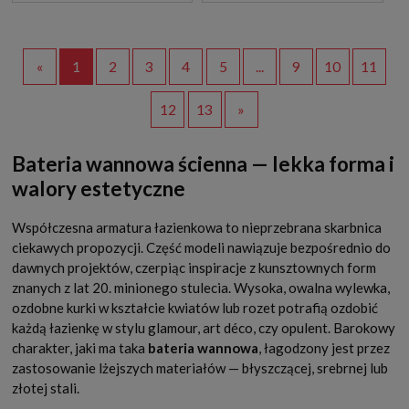
«
1
2
3
4
5
...
9
10
11
12
13
»
Bateria wannowa ścienna — lekka forma i
walory estetyczne
Współczesna armatura łazienkowa to nieprzebrana skarbnica
ciekawych propozycji. Część modeli nawiązuje bezpośrednio do
dawnych projektów, czerpiąc inspiracje z kunsztownych form
znanych z lat 20. minionego stulecia. Wysoka, owalna wylewka,
ozdobne kurki w kształcie kwiatów lub rozet potrafią ozdobić
każdą łazienkę w stylu glamour, art déco, czy opulent. Barokowy
charakter, jaki ma taka
bateria wannowa
, łagodzony jest przez
zastosowanie lżejszych materiałów — błyszczącej, srebrnej lub
złotej stali.