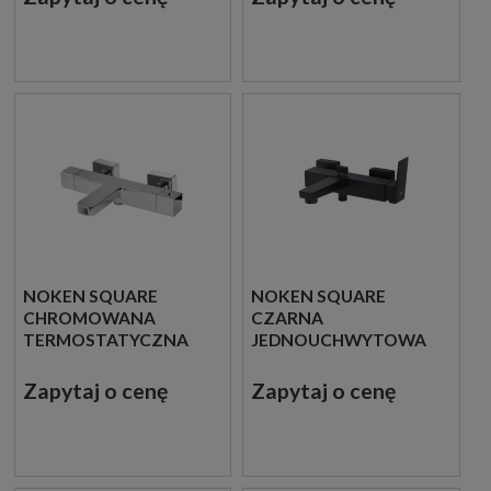
100266840
100328475
NOKEN SQUARE
NOKEN SQUARE
CHROMOWANA
CZARNA
TERMOSTATYCZNA
JEDNOUCHWYTOWA
BATERIA WANNOWO
BATERIA WANNOWO
PRYSZNICOWA
PRYSZNICOWA
Zapytaj o cenę
Zapytaj o cenę
100328480
100266809