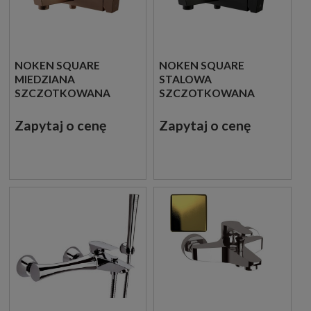
NOKEN SQUARE
NOKEN SQUARE
MIEDZIANA
STALOWA
SZCZOTKOWANA
SZCZOTKOWANA
JEDNOUCHWYTOWA
JEDNOUCHWYTOWA
BATERIA WANNOWO
BATERIA WANNOWO
Zapytaj o cenę
Zapytaj o cenę
PRYSZNICOWA
PRYSZNICOWA
100284549
100284570