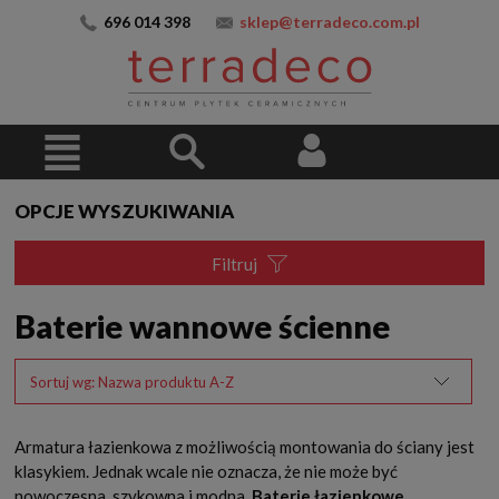
696 014 398
sklep@terradeco.com.pl
OPCJE WYSZUKIWANIA
Filtruj
Baterie wannowe ścienne
Sortuj wg:
Nazwa produktu A-Z
Armatura łazienkowa z możliwością montowania do ściany jest
klasykiem. Jednak wcale nie oznacza, że nie może być
nowoczesna, szykowna i modna.
Baterie łazienkowe