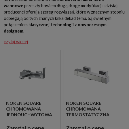
wannowe
przeszły bowiem długą drogę modyfikacji i dzisiaj
producenci oferują szereg rozwiązań, które w znacznym stopniu
odbiegają od tych znanych kilka dekad temu. Są świetnym
połączeniem
klasycznej technologii z nowoczesnym
designem
.
czytaj więcej
NOKEN SQUARE
NOKEN SQUARE
CHROMOWANA
CHROMOWANA
JEDNOUCHWYTOWA
TERMOSTATYCZNA
BATERIA WANNOWO
BATERIA
PRYSZNICOWA
PRYSZNICOWA
Zapytaj o cenę
Zapytaj o cenę