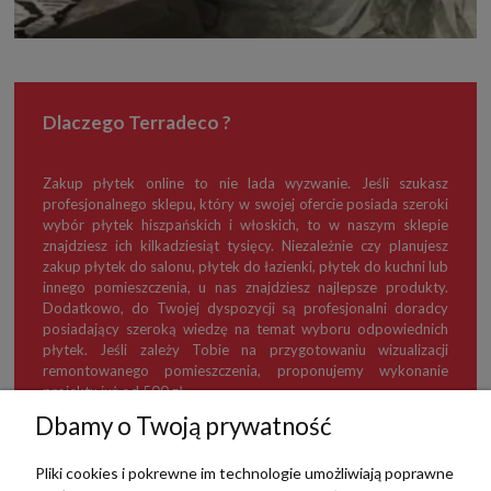
Dlaczego Terradeco ?
Zakup płytek online to nie lada wyzwanie. Jeśli szukasz
profesjonalnego sklepu, który w swojej ofercie posiada szeroki
wybór płytek hiszpańskich i włoskich, to w naszym sklepie
znajdziesz ich kilkadziesiąt tysięcy. Niezależnie czy planujesz
zakup płytek do salonu, płytek do łazienki, płytek do kuchni lub
innego pomieszczenia, u nas znajdziesz najlepsze produkty.
Dodatkowo, do Twojej dyspozycji są profesjonalni doradcy
posiadający szeroką wiedzę na temat wyboru odpowiednich
płytek. Jeśli zależy Tobie na przygotowaniu wizualizacji
remontowanego pomieszczenia, proponujemy wykonanie
projektu już od 500 zł.
Dbamy o Twoją prywatność
Pliki cookies i pokrewne im technologie umożliwiają poprawne