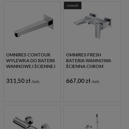
nowość
OMNIRES CONTOUR
OMNIRES FRESH
WYLEWKA DO BATERII
BATERIA WANNOWA
WANNOWEJ ŚCIENNEJ
ŚCIENNA CHROM
CHROM POŁYSK
POŁYSK FR7130CR
WDCONTOURCR
311,50 zł
667,00 zł
szt.
szt.