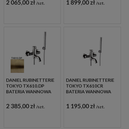
2 065,00 zł
1 899,00 zł
szt.
szt.
ZŁOTO
MIEDZIANA
SZCZOTKOWANE
DANIEL RUBINETTERIE
DANIEL RUBINETTERIE
TOKYO TX610.DP
TOKYO TX610CR
BATERIA WANNOWA
BATERIA WANNOWA
ŚCIENNA
ŚCIENNA
JEDNOUCHWYTOWA
JEDNOUCHWYTOWA
2 385,00 zł
1 195,00 zł
szt.
szt.
ZŁOTO
CHROM
SZCZOTKOWANE