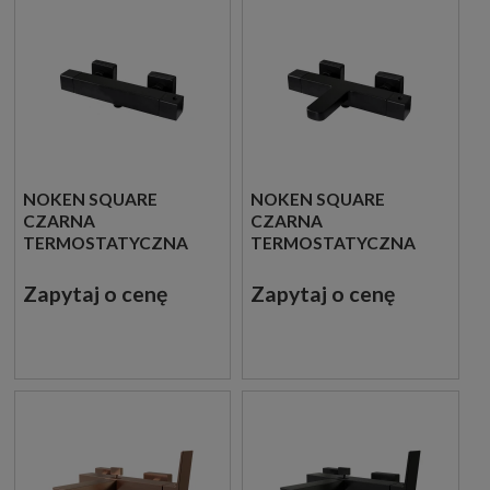
NOKEN SQUARE
NOKEN SQUARE
CZARNA
CZARNA
TERMOSTATYCZNA
TERMOSTATYCZNA
BATERIA
BATERIA WANNOWO
PRYSZNICOWA
PRYSZNICOWA
Zapytaj o cenę
Zapytaj o cenę
100328500
100328481