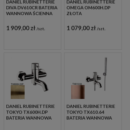
DANIEL RUBINETTERIE
DANIEL RUBINETTERIE
DIVA DV610CR BATERIA
OMEGA OM600H.DP
WANNOWA ŚCIENNA
ZŁOTA
JEDNOUCHWYTOWA
SZCZOTKOWANA
CHROM
BATERIA WANNOWA
1 909,00 zł
1 079,00 zł
szt.
szt.
ŚCIENNA
DANIEL RUBINETTERIE
DANIEL RUBINETTERIE
TOKYO TX600H.DP
TOKYO TX610.64
BATERIA WANNOWA
BATERIA WANNOWA
ŚCIENNA
ŚCIENNA
JEDNOUCHWYTOWA
JEDNOUCHWYTOWA