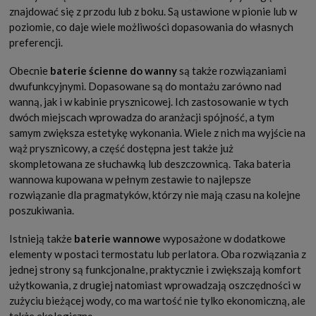
znajdować się z przodu lub z boku. Są ustawione w pionie lub w
poziomie, co daje wiele możliwości dopasowania do własnych
preferencji.
Obecnie
baterie ścienne do wanny
są także rozwiązaniami
dwufunkcyjnymi. Dopasowane są do montażu zarówno nad
wanną, jak i w kabinie prysznicowej. Ich zastosowanie w tych
dwóch miejscach wprowadza do aranżacji spójność, a tym
samym zwiększa estetykę wykonania. Wiele z nich ma wyjście na
wąż prysznicowy, a część dostępna jest także już
skompletowana ze słuchawką lub deszczownicą. Taka bateria
wannowa kupowana w pełnym zestawie to najlepsze
rozwiązanie dla pragmatyków, którzy nie mają czasu na kolejne
poszukiwania.
Istnieją także
baterie wannowe
wyposażone w dodatkowe
elementy w postaci termostatu lub perlatora. Oba rozwiązania z
jednej strony są funkcjonalne, praktycznie i zwiększają komfort
użytkowania, z drugiej natomiast wprowadzają oszczędności w
zużyciu bieżącej wody, co ma wartość nie tylko ekonomiczną, ale
także ekologiczną.