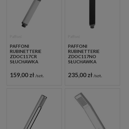
Paffoni
Paffoni
PAFFONI
PAFFONI
RUBINETTERIE
RUBINETTERIE
ZDOC117CR
ZDOC117NO
SŁUCHAWKA
SŁUCHAWKA
PRYSZNICOWA
PRYSZNICOWA
CHROM
CZARNA
159,00 zł
235,00 zł
szt.
szt.