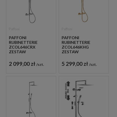
Paffoni
Paffoni
PAFFONI
PAFFONI
RUBINETTERIE
RUBINETTERIE
ZCOL646CRX
ZCOL646KHG
ZESTAW
ZESTAW
PRYSZNICOWY
PRYSZNICOWY
TERMOSTATYCZNY
TERMOSTATYCZNY
2 099,00 zł
5 299,00 zł
szt.
szt.
ŚCIENNY CHROM
ŚCIENNY ZŁOTY