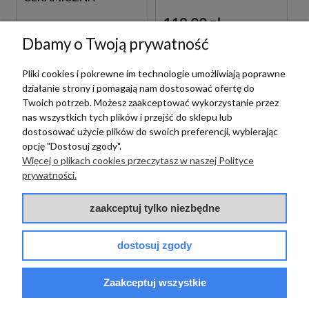
Ø 40 MM
WYSOKA Ø 40 MM
119,00 zł
szt.
119,00 zł
szt.
Dbamy o Twoją prywatność
Pliki cookies i pokrewne im technologie umożliwiają poprawne
działanie strony i pomagają nam dostosować ofertę do
Twoich potrzeb. Możesz zaakceptować wykorzystanie przez
nas wszystkich tych plików i przejść do sklepu lub
dostosować użycie plików do swoich preferencji, wybierając
opcję "Dostosuj zgody".
Więcej o plikach cookies przeczytasz w naszej Polityce
prywatności.
Paffoni
Paffoni
PAFFONI
zaakceptuj tylko niezbędne
RUBINETTERIE
PAFFONI
ZSOF063CR RAMIĘ
RUBINETTERIE
ŚCIENNE
dostosuj zgody
ZA91103 GŁOWICA
DESZCZOWNICY 40
CERAMICZNA
CM CHROM
359,00 zł
WYSOKA Ø 35 MM
szt.
Zaakceptuj wszystkie
119,00 zł
szt.