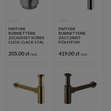
Paffoni
Paffoni
PAFFONI
PAFFONI
RUBINETTERIE
RUBINETTERIE
ZSCA050ST KOREK
ZACC240ST
CLICK-CLACK STAL
PÓŁSYFON
SZCZOTKOWANA
UMYWALKOWY
METALOWY STAL
205,00 zł
419,00 zł
szt.
szt.
SZCZOTKOWANA