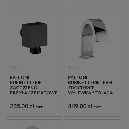
Paffoni
Paffoni
PAFFONI
PAFFONI
RUBINETTERIE
RUBINETTERIE LEVEL
ZACC238NO
ZBOC039CR
PRZYŁĄCZE KĄTOWE
WYLEWKA STOJĄCA
WODY CZARNE
CHROM
235,00 zł
849,00 zł
szt.
szt.