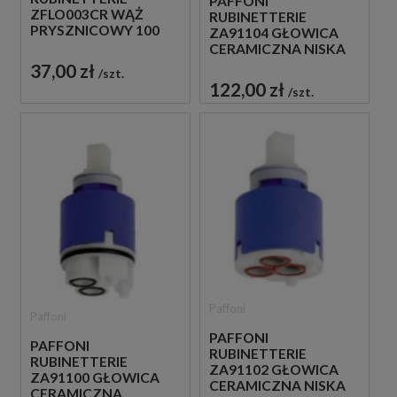
PAFFONI
ZFLO003CR WĄŻ
RUBINETTERIE
PRYSZNICOWY 100
ZA91104 GŁOWICA
CM CHROM
CERAMICZNA NISKA
Ø 35 MM
37,00 zł
szt.
122,00 zł
szt.
Paffoni
Paffoni
PAFFONI
PAFFONI
RUBINETTERIE
RUBINETTERIE
ZA91102 GŁOWICA
ZA91100 GŁOWICA
CERAMICZNA NISKA
CERAMICZNA