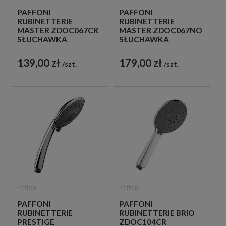
PAFFONI
PAFFONI
RUBINETTERIE
RUBINETTERIE
MASTER ZDOC067CR
MASTER ZDOC067NO
SŁUCHAWKA
SŁUCHAWKA
PRYSZNICOWA
PRYSZNICOWA
CHROM
CZARNA
139,00 zł
179,00 zł
szt.
szt.
Paffoni
Paffoni
PAFFONI
PAFFONI
RUBINETTERIE
RUBINETTERIE BRIO
PRESTIGE
ZDOC104CR