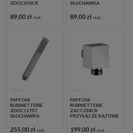
ZDOC076CR
SŁUCHAWKA
SŁUCHAWKA
PRYSZNICOWA
PRYSZNICOWA
CHROM
89,00 zł
89,00 zł
szt.
szt.
CHROM
Paffoni
Paffoni
PAFFONI
PAFFONI
RUBINETTERIE
RUBINETTERIE
ZDOC117ST
ZACC238CR
SŁUCHAWKA
PRZYŁĄCZE KĄTOWE
PRYSZNICOWA STAL
WODY CHROM
SZCZOTKOWANA
255,00 zł
199,00 zł
szt.
szt.