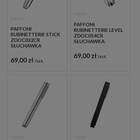
Paffoni
Paffoni
PAFFONI
PAFFONI
RUBINETTERIE LEVEL
RUBINETTERIE STICK
ZDOC054CR
ZDOC032CR
SŁUCHAWKA
SŁUCHAWKA
PRYSZNICOWA
PRYSZNICOWA
CHROM
69,00 zł
szt.
CHROM
69,00 zł
szt.
Paffoni
Paffoni