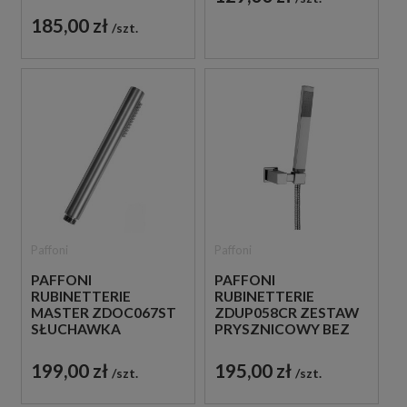
MM
ŚCIENNYCH
185,00 zł
szt.
Paffoni
Paffoni
PAFFONI
PAFFONI
RUBINETTERIE
RUBINETTERIE
MASTER ZDOC067ST
ZDUP058CR ZESTAW
SŁUCHAWKA
PRYSZNICOWY BEZ
PRYSZNICOWA STAL
BATERII CHROM
SZCZOTKOWANA
199,00 zł
195,00 zł
szt.
szt.