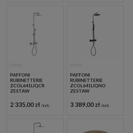
Paffoni
Paffoni
PAFFONI
PAFFONI
RUBINETTERIE
RUBINETTERIE
ZCOL641LIQCR
ZCOL641LIQNO
ZESTAW
ZESTAW
PRYSZNICOWY
PRYSZNICOWY
TERMOSTATYCZNY
TERMOSTATYCZNY
2 335,00 zł
3 389,00 zł
szt.
szt.
ŚCIENNY CHROM
ŚCIENNY CZARNY