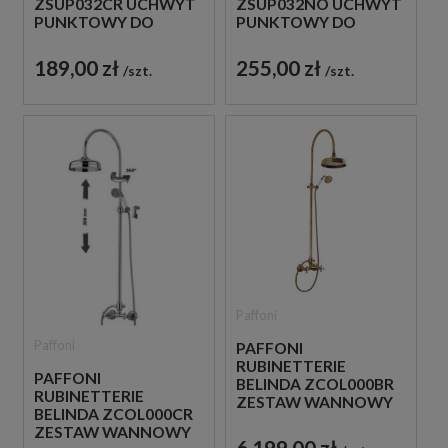
ZSUP032CR UCHWYT
ZSUP032NO UCHWYT
PUNKTOWY DO
PUNKTOWY DO
SŁUCHAWKI CHROM
SŁUCHAWKI CZARNY
189,00 zł
255,00 zł
szt.
szt.
Paffoni
Paffoni
PAFFONI
RUBINETTERIE
PAFFONI
BELINDA ZCOL000BR
RUBINETTERIE
ZESTAW WANNOWY
BELINDA ZCOL000CR
ŚCIENNY BRĄZ
ZESTAW WANNOWY
ANTYCZNY
6 199,00 zł