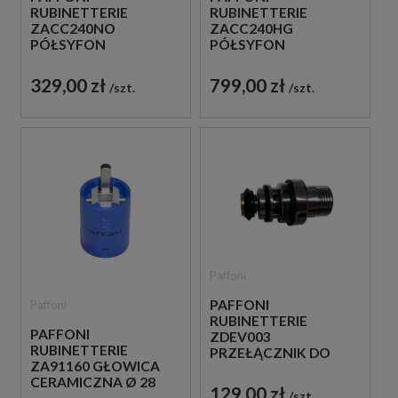
RUBINETTERIE
RUBINETTERIE
ZACC240NO
ZACC240HG
PÓŁSYFON
PÓŁSYFON
UMYWALKOWY
UMYWALKOWY
METALOWY CZARNY
METALOWY ZŁOTY
329,00 zł
799,00 zł
szt.
szt.
Paffoni
PAFFONI
Paffoni
RUBINETTERIE
PAFFONI
ZDEV003
RUBINETTERIE
PRZEŁĄCZNIK DO
ZA91160 GŁOWICA
BATERII
CERAMICZNA Ø 28
WANNOWYCH
129,00 zł
szt.