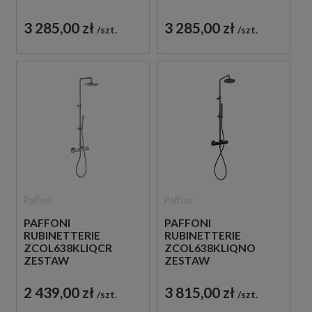
PRYSZNICOWY
PRYSZNICOWY
TERMOSTATYCZNY
TERMOSTATYCZNY
3 285,00 zł
3 285,00 zł
szt.
szt.
ŚCIENNY BIAŁY
ŚCIENNY CZARNY
Paffoni
Paffoni
PAFFONI
PAFFONI
RUBINETTERIE
RUBINETTERIE
ZCOL638KLIQCR
ZCOL638KLIQNO
ZESTAW
ZESTAW
PRYSZNICOWY
PRYSZNICOWY
TERMOSTATYCZNY
TERMOSTATYCZNY
2 439,00 zł
3 815,00 zł
szt.
szt.
ŚCIENNY CHROM
ŚCIENNY CZARNY