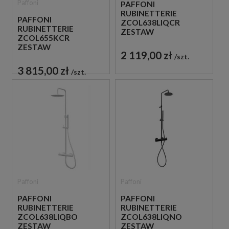
Paffoni
PAFFONI
RUBINETTERIE
PAFFONI
ZCOL638LIQCR
RUBINETTERIE
ZESTAW
ZCOL655KCR
PRYSZNICOWY
ZESTAW
TERMOSTATYCZNY
2 119,00 zł
PRYSZNICOWY
szt.
ŚCIENNY CHROM
TERMOSTATYCZNY
3 815,00 zł
szt.
ŚCIENNY CHROM
Paffoni
Paffoni
PAFFONI
PAFFONI
RUBINETTERIE
RUBINETTERIE
ZCOL638LIQBO
ZCOL638LIQNO
ZESTAW
ZESTAW