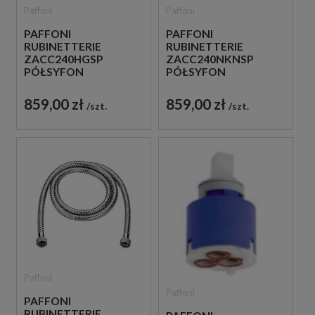
Paffoni
Paffoni
PAFFONI
PAFFONI
RUBINETTERIE
RUBINETTERIE
ZACC240HGSP
ZACC240NKNSP
PÓŁSYFON
PÓŁSYFON
UMYWALKOWY
UMYWALKOWY
METALOWY ZŁOTO
METALOWY NIKIEL
859,00 zł
859,00 zł
szt.
szt.
SZCZOTKOWANE
SZCZOTKOWANY
Paffoni
Paffoni
PAFFONI
RUBINETTERIE