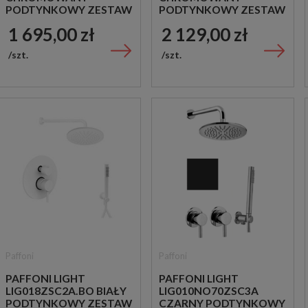
PODTYNKOWY ZESTAW
PODTYNKOWY ZESTAW
PRYSZNICOWY
PRYSZNICOWY
1 695,00 zł
2 129,00 zł
szt.
szt.
Paffoni
Paffoni
PAFFONI LIGHT
PAFFONI LIGHT
LIG018ZSC2A.BO BIAŁY
LIG010NO70ZSC3A
PODTYNKOWY ZESTAW
CZARNY PODTYNKOWY