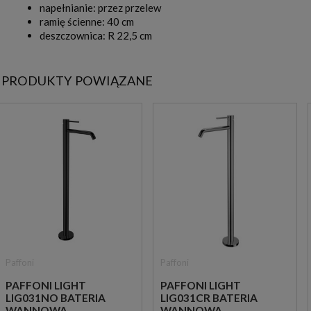
napełnianie: przez przelew
ramię ścienne: 40 cm
deszczownica: R 22,5 cm
PRODUKTY POWIĄZANE
Paffoni
Paffoni
PAFFONI LIGHT
PAFFONI LIGHT
LIG031NO BATERIA
LIG031CR BATERIA
WANNOWA
WANNOWA