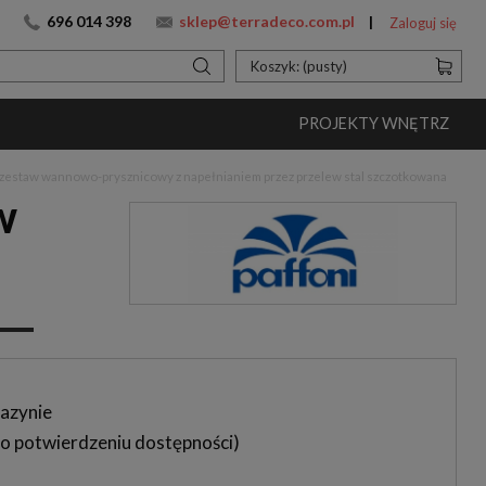
696 014 398
sklep@terradeco.com.pl
Zaloguj się
Koszyk:
(pusty)
PROJEKTY WNĘTRZ
estaw wannowo-prysznicowy z napełnianiem przez przelew stal szczotkowana
W
azynie