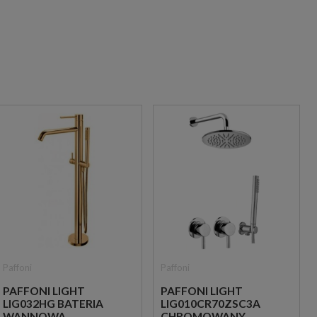
Paffoni
Paffoni
PAFFONI LIGHT
PAFFONI LIGHT
LIG032HG BATERIA
LIG010CR70ZSC3A
WANNOWA
CHROMOWANY