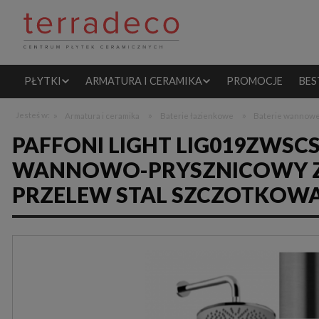
PŁYTKI
ARMATURA I CERAMIKA
PROMOCJE
BES
»
»
»
Jesteś w:
Armatura i ceramika
Baterie łazienkowe
Baterie wannow
PAFFONI LIGHT LIG019ZWS
WANNOWO-PRYSZNICOWY Z 
PRZELEW STAL SZCZOTKOW