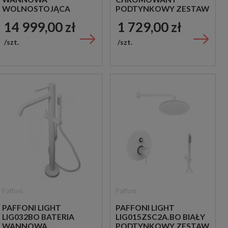
WOLNOSTOJĄCA
PODTYNKOWY ZESTAW
ZŁOTA
PRYSZNICOWY
14 999,00 zł
1 729,00 zł
szt.
szt.
Paffoni
Paffoni
PAFFONI LIGHT
PAFFONI LIGHT
LIG032BO BATERIA
LIG015ZSC2A.BO BIAŁY
WANNOWA
PODTYNKOWY ZESTAW