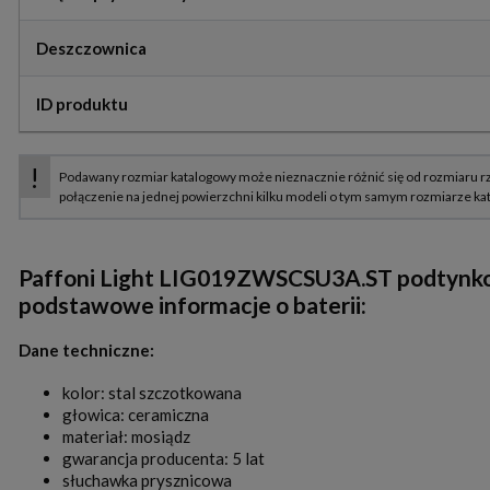
Deszczownica
ID produktu
Paffoni Light LIG019ZWSCSU3A.ST podtynkow
podstawowe informacje o baterii:
Dane techniczne:
kolor: stal szczotkowana
głowica: ceramiczna
materiał: mosiądz
gwarancja producenta: 5 lat
słuchawka prysznicowa