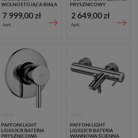
WOLNOSTOJĄCA BIAŁA
PRYSZNICOWY
7 999,00 zł
2 649,00 zł
szt.
szt.
Paffoni
Paffoni
PAFFONI LIGHT
PAFFONI LIGHT
LIG010CR BATERIA
LIG022CR BATERIA
PRYSZNICOWA
WANNOWA ŚCIENNA