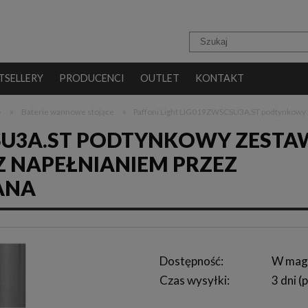
TSELLERY
PRODUCENCI
OUTLET
KONTAKT
»
»
e
Baterie wannowe stojące
Paffoni Light LIG019ZWSCSU3A.ST podtynkowy z
CSU3A.ST PODTYNKOWY ZESTA
NAPEŁNIANIEM PRZEZ
ANA
Dostępność:
W mag
Czas wysyłki:
3 dni