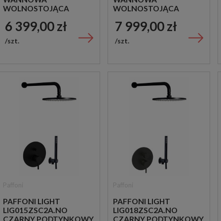
WOLNOSTOJĄCA
WOLNOSTOJĄCA
CHROM
CZARNA
6 399,00 zł
7 999,00 zł
szt.
szt.
Paffoni
Paffoni
PAFFONI LIGHT
PAFFONI LIGHT
LIG015ZSC2A.NO
LIG018ZSC2A.NO
CZARNY PODTYNKOWY
CZARNY PODTYNKOWY