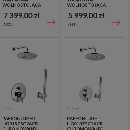
WOLNOSTOJĄCA
WOLNOSTOJĄCA
CZARNA
CHROM
7 399,00 zł
5 999,00 zł
szt.
szt.
Paffoni
Paffoni
PAFFONI LIGHT
PAFFONI LIGHT
LIG015ZSC2ACR
LIG018ZSC2ACR
CHROMOWANY
CHROMOWANY