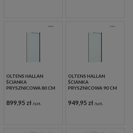
22101100
22102300
OLTENS HALLAN
OLTENS HALLAN
ŚCIANKA
ŚCIANKA
PRYSZNICOWA 80 CM
PRYSZNICOWA 90 CM
BOCZNA DO DRZWI
BOCZNA DO DRZWI
CZARNY MAT/SZKŁO
CZARNY MAT/SZKŁO
899,95 zł
949,95 zł
szt.
szt.
PRZEZROCZYSTE
PRZEZROCZYSTE
22100300
22101300