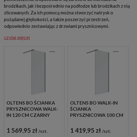
brodzikach, jak i bezpośrednio na podłodze lub brodzikach z nią
zlicowanych. Za ich pomocą można stworzyć natrysk o
pożądanej głębokości, a także poszerzyć przestrzeń,
odpowiednio zestawiając z drzwiami prysznicowymi.
czytaj więcej
OLTENS BO ŚCIANKA
OLTENS BO WALK-IN
PRYSZNICOWA WALK-
ŚCIANKA
IN 120 CM CZARNY
PRYSZNICOWA 100 CM
MAT/SZKŁO
CZARNY MAT/SZKŁO
PRZEZROCZYSTE
PRZEZROCZYSTE
1 569,95 zł
1 419,95 zł
szt.
szt.
22004300
22002300