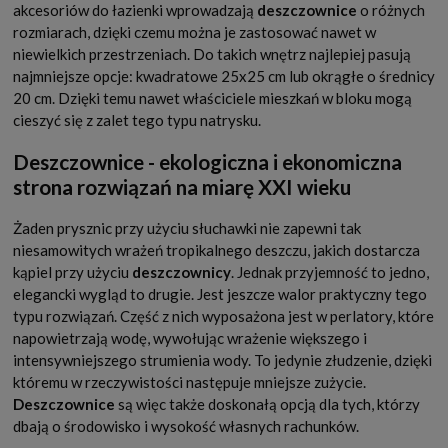
akcesoriów do łazienki wprowadzają
deszczownice
o różnych
rozmiarach, dzięki czemu można je zastosować nawet w
niewielkich przestrzeniach. Do takich wnętrz najlepiej pasują
najmniejsze opcje: kwadratowe 25x25 cm lub okrągłe o średnicy
20 cm. Dzięki temu nawet właściciele mieszkań w bloku mogą
cieszyć się z zalet tego typu natrysku.
Deszczownice - ekologiczna i ekonomiczna
strona rozwiązań na miarę XXI wieku
Żaden prysznic przy użyciu słuchawki nie zapewni tak
niesamowitych wrażeń tropikalnego deszczu, jakich dostarcza
kąpiel przy użyciu
deszczownicy
. Jednak przyjemność to jedno,
elegancki wygląd to drugie. Jest jeszcze walor praktyczny tego
typu rozwiązań. Część z nich wyposażona jest w perlatory, które
napowietrzają wodę, wywołując wrażenie większego i
intensywniejszego strumienia wody. To jedynie złudzenie, dzięki
któremu w rzeczywistości następuje mniejsze zużycie.
Deszczownice
są więc także doskonałą opcją dla tych, którzy
dbają o środowisko i wysokość własnych rachunków.