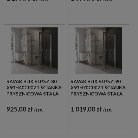
22006100
RAVAK BLIX BLPSZ-80
RAVAK BLIX BLPSZ-90
X93H40C00Z1 ŚCIANKA
X93H70C00Z1 ŚCIANKA
PRYSZNICOWA STAŁA
PRYSZNICOWA STAŁA
80X190 POLEROWANE
90X190 POLEROWANE
ALU
ALU
925,00 zł
1 019,00 zł
szt.
szt.