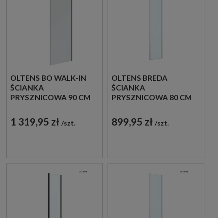
OLTENS BO WALK-IN
OLTENS BREDA
ŚCIANKA
ŚCIANKA
PRYSZNICOWA 90 CM
PRYSZNICOWA 80 CM
CZARNY MAT/SZKŁO
BOCZNA
PRZEZROCZYSTE
CHROM/SZKŁO
1 319,95 zł
899,95 zł
szt.
szt.
22001300
PRZEZROCZYSTE
22104100