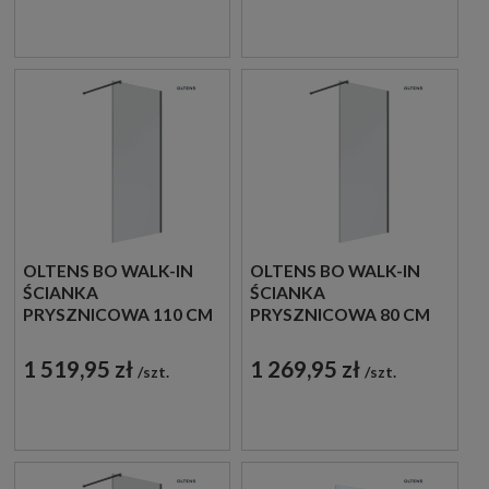
OLTENS BO WALK-IN
OLTENS BO WALK-IN
ŚCIANKA
ŚCIANKA
PRYSZNICOWA 110 CM
PRYSZNICOWA 80 CM
CZARNY MAT/SZKŁO
CZARNY MAT/SZKŁO
PRZEZROCZYSTE
PRZEZROCZYSTE
1 519,95 zł
1 269,95 zł
szt.
szt.
22003300
22000300