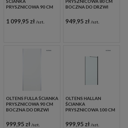
ŚCIANKA
PRYSZNICOWA 80 CM
PRYSZNICOWA 90 CM
BOCZNA DO DRZWI
BOCZNA CZARNY
CHROM
MAT/SZKŁO
BŁYSZCZĄCY/SZKŁO
1 099,95 zł
949,95 zł
szt.
szt.
PRZEZROCZYSTE
PRZEZROCZYSTE
22105300
22100100
OLTENS FULLA ŚCIANKA
OLTENS HALLAN
PRYSZNICOWA 90 CM
ŚCIANKA
BOCZNA DO DRZWI
PRYSZNICOWA 100 CM
CHROM
BOCZNA DO DRZWI
BŁYSZCZĄCY/SZKŁO
CZARNY MAT/SZKŁO
999,95 zł
999,95 zł
szt.
szt.
PRZEZROCZYSTE
PRZEZROCZYSTE