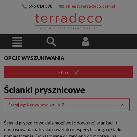
696 014 398
sklep@terradeco.com.pl
OPCJE WYSZUKIWANIA
Filtruj
Ścianki prysznicowe
Sortuj wg:
Nazwa produktu A-Z
Ścianki prysznicowe dają możliwość dowolnej aranżacji i
dostosowania natrysku nawet do niespecyficznego układu
pomieszczenia. Dopasowane są zarówno do montażu na