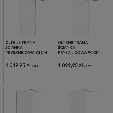
OLTENS TRANA
OLTENS TRANA
ŚCIANKA
ŚCIANKA
PRYSZNICOWA 80 CM
PRYSZNICOWA 90 CM
BOCZNA DO DRZWI
BOCZNA DO DRZWI
SZKŁO
SZKŁO
1 049,95 zł
1 099,95 zł
szt.
szt.
PRZEZROCZYSTE
PRZEZROCZYSTE
22102100
22103100