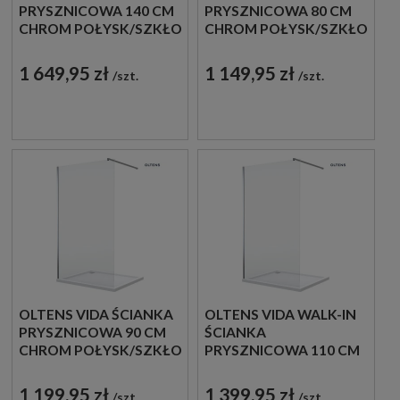
PRYSZNICOWA 140 CM
PRYSZNICOWA 80 CM
CHROM POŁYSK/SZKŁO
CHROM POŁYSK/SZKŁO
PRZEZROCZYSTE
PRZEZROCZYSTE
22005100
22001100
1 649,95 zł
1 149,95 zł
szt.
szt.
OLTENS VIDA ŚCIANKA
OLTENS VIDA WALK-IN
PRYSZNICOWA 90 CM
ŚCIANKA
CHROM POŁYSK/SZKŁO
PRYSZNICOWA 110 CM
PRZEZROCZYSTE
CHROM POŁYSK/SZKŁO
22002100
PRZEZROCZYSTE
1 199,95 zł
1 399,95 zł
szt.
szt.