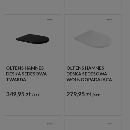
OLTENS HAMNES
OLTENS HAMNES
DESKA SEDESOWA
DESKA SEDESOWA
TWARDA
WOLNOOPADAJĄCA
WOLNOOPADAJĄCA
TWARDA BIAŁA
OVAN SLIM CZARNY
45109000
349,95 zł
279,95 zł
szt.
szt.
MAT 45100300