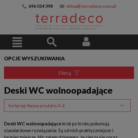
696 014 398
sklep@terradeco.com.pl
OPCJE WYSZUKIWANIA
Filtruj
Deski WC wolnoopadające
Sortuj wg:
Nazwa produktu A-Z
Deski WC wolnoopadające
krok po kroku pokonują
standardowe rozwiązania. Są od nich praktyczniejsze i
bezpieczniejsze. Nic zatem dziwnego, że cieszą się coraz