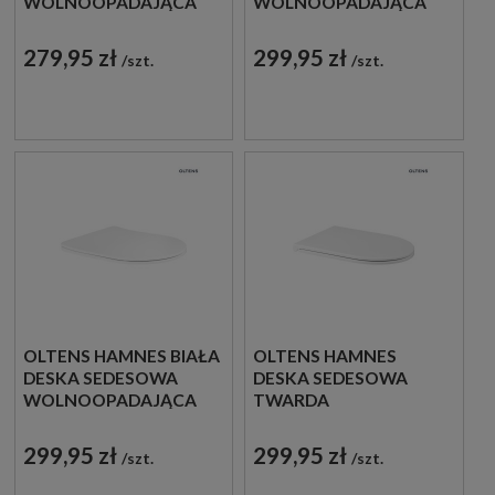
WOLNOOPADAJĄCA
WOLNOOPADAJĄCA
TWARDA BIAŁA
TWARDA BIAŁA
45118000
45120000
279,95 zł
299,95 zł
szt.
szt.
OLTENS HAMNES BIAŁA
OLTENS HAMNES
DESKA SEDESOWA
DESKA SEDESOWA
WOLNOOPADAJĄCA
TWARDA
SLIM TWARDA 45119000
WOLNOOPADAJĄCA
OVAN SLIM BIAŁA
299,95 zł
299,95 zł
szt.
szt.
45100000