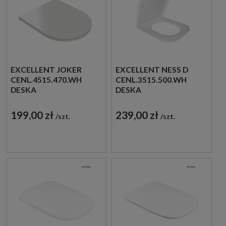
EXCELLENT JOKER
EXCELLENT NESS D
CENL.4515.470.WH
CENL.3515.500.WH
DESKA
DESKA
WOLNOOPADAJĄCA
WOLNOOPADAJĄCA
SLIM 47X36 BIAŁA
SLIM BIAŁA
199,00 zł
239,00 zł
szt.
szt.