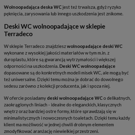
Wolnoopadająca deska WC
jest też trwalsza, gdyż ryzyko
pęknięcia, zarysowania lub innego uszkodzenia jest znikome.
Deski WC wolnoopadające w sklepie
Terradeco
W sklepie Terradeco znajdziesz
wolnoopadające deski WC
wykonane z wysokiej jakości materiałów w tym m.in. z
duroplastu, które są gwarancją wytrzymałości i większej
odporności na uszkodzenia.
Deski WC wolnoopadające
dopasowane są do konkretnych modeli misek WC, ale mogą być
też uniwersalne. Dzięki temu można je dobrać do dowolnego
sedesu zarówno z kolekcji producenta, jak i spoza niej.
W ofercie posiadamy
deski wolnoopadające WC
o delikatnych,
zaokrąglonych liniach - idealne do eleganckich, klasycznych
wnętrz oraz bardziej ostre formy, które sprawdzają się w
minimalistycznych i nowoczesnych toaletach. Dzięki temu każdy
klient ma możliwość w jednej chwili drobnym elementem
zmodyfikować aranżację niewielkiej przestrzeni.