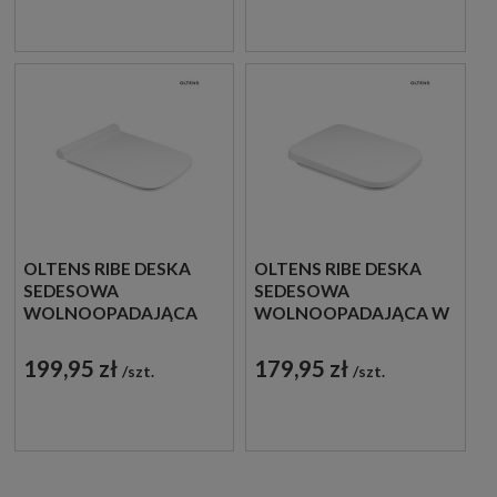
OLTENS RIBE DESKA
OLTENS RIBE DESKA
SEDESOWA
SEDESOWA
WOLNOOPADAJĄCA
WOLNOOPADAJĄCA W
SLIM TWARDA BIAŁA
BIAŁYM KOLORZE
45108000
TWARDA 45107000
199,95 zł
179,95 zł
szt.
szt.