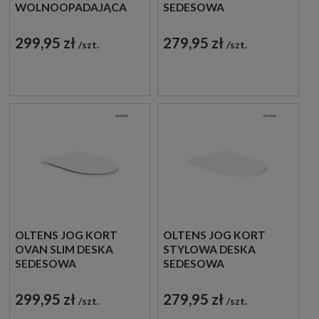
WOLNOOPADAJĄCA
SEDESOWA
SLIM BIAŁA 45102000
WOLNOOPADAJĄCA W
KLASYCZNEJ BIELI
299,95 zł
279,95 zł
szt.
szt.
45101000
OLTENS JOG KORT
OLTENS JOG KORT
OVAN SLIM DESKA
STYLOWA DESKA
SEDESOWA
SEDESOWA
WOLNOOPADAJĄCA
WOLNOOPADAJĄCA
BIAŁA 45114000
BIAŁA 45115000
299,95 zł
279,95 zł
szt.
szt.