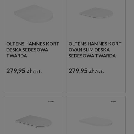
OLTENS HAMNES KORT
OLTENS HAMNES KORT
DESKA SEDESOWA
OVAN SLIM DESKA
TWARDA
SEDESOWA TWARDA
WOLNOOPADAJĄCA W
WOLNOOPADAJĄCA
BIAŁYM KOLORZE
BIAŁA 45111000
279,95 zł
279,95 zł
szt.
szt.
45113000