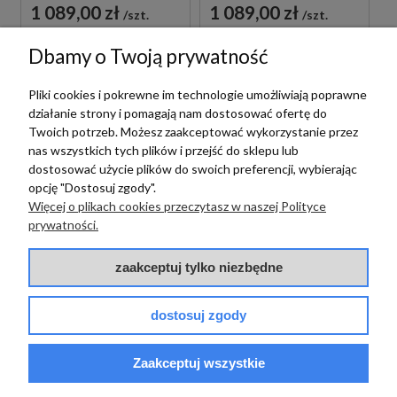
CZARNA
BIAŁA
1 089,00 zł
1 089,00 zł
szt.
szt.
Dbamy o Twoją prywatność
Pliki cookies i pokrewne im technologie umożliwiają poprawne
działanie strony i pomagają nam dostosować ofertę do
Twoich potrzeb. Możesz zaakceptować wykorzystanie przez
nas wszystkich tych plików i przejść do sklepu lub
dostosować użycie plików do swoich preferencji, wybierając
opcję "Dostosuj zgody".
Więcej o plikach cookies przeczytasz w naszej Polityce
prywatności.
Paffoni
PAFFONI LIGHT
zaakceptuj tylko niezbędne
Paffoni
LIG105BO70 BATERIA
UMYWALKOWA
PAFFONI LIGHT
PODTYNKOWA
dostosuj zgody
LIG131BO BATERIA
JEDNOUCHWYTOWA
BIDETOWA STOJĄCA
BIAŁA
1 089,00 zł
szt.
JEDNOUCHWYTOWA
Zaakceptuj wszystkie
BIAŁA
719,00 zł
szt.