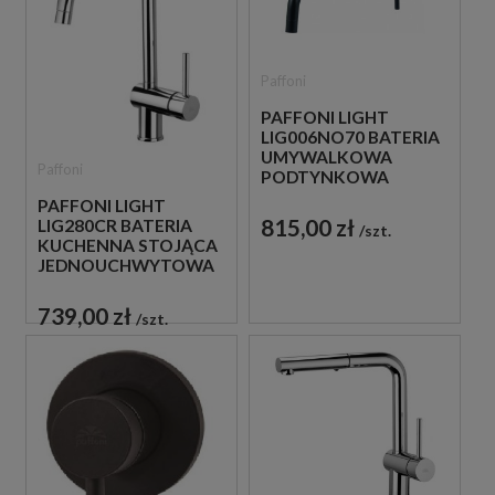
Paffoni
PAFFONI LIGHT
LIG006NO70 BATERIA
UMYWALKOWA
Paffoni
PODTYNKOWA
JEDNOUCHWYTOWA
PAFFONI LIGHT
CZARNA
815,00 zł
LIG280CR BATERIA
szt.
KUCHENNA STOJĄCA
JEDNOUCHWYTOWA
CHROM
739,00 zł
szt.