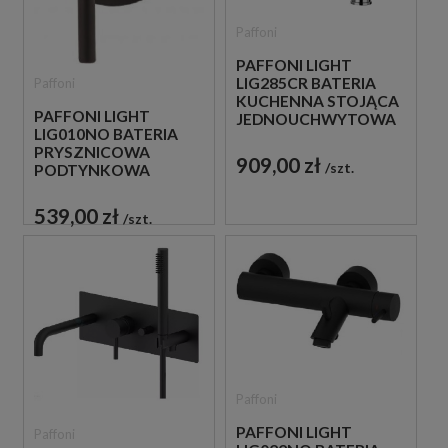
Paffoni
PAFFONI LIGHT
LIG285CR BATERIA
Paffoni
KUCHENNA STOJĄCA
PAFFONI LIGHT
JEDNOUCHWYTOWA
LIG010NO BATERIA
CHROM
PRYSZNICOWA
909,00 zł
szt.
PODTYNKOWA
JEDNOUCHWYTOWA
CZARNA
539,00 zł
szt.
Paffoni
PAFFONI LIGHT
Paffoni