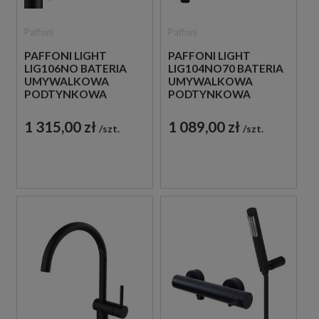
Paffoni
Paffoni
PAFFONI LIGHT
PAFFONI LIGHT
LIG106NO BATERIA
LIG104NO70 BATERIA
UMYWALKOWA
UMYWALKOWA
PODTYNKOWA
PODTYNKOWA
JEDNOUCHWYTOWA
JEDNOUCHWYTOWA
CZARNA
CZARNA
1 315,00 zł
1 089,00 zł
szt.
szt.