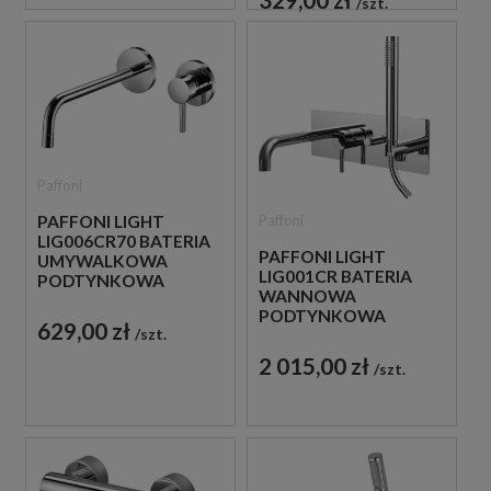
szt.
Paffoni
Paffoni
PAFFONI LIGHT
LIG006CR70 BATERIA
PAFFONI LIGHT
UMYWALKOWA
LIG001CR BATERIA
PODTYNKOWA
WANNOWA
JEDNOUCHWYTOWA
PODTYNKOWA
CHROM
629,00 zł
szt.
JEDNOUCHWYTOWA
CHROM
2 015,00 zł
szt.