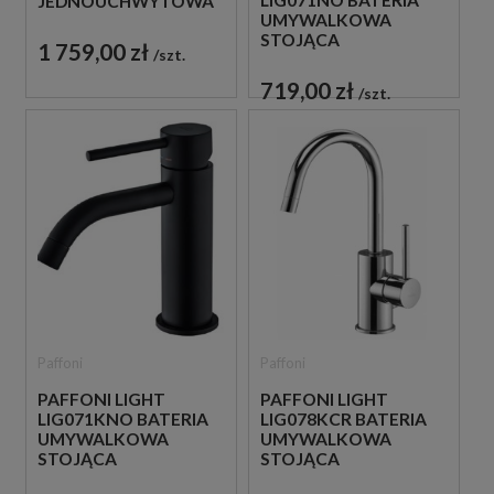
LIG071NO BATERIA
JEDNOUCHWYTOWA
UMYWALKOWA
CZARNA
STOJĄCA
1 759,00 zł
szt.
JEDNOUCHWYTOWA
CZARNA
719,00 zł
szt.
Paffoni
Paffoni
PAFFONI LIGHT
PAFFONI LIGHT
LIG071KNO BATERIA
LIG078KCR BATERIA
UMYWALKOWA
UMYWALKOWA
STOJĄCA
STOJĄCA
JEDNOUCHWYTOWA
JEDNOUCHWYTOWA