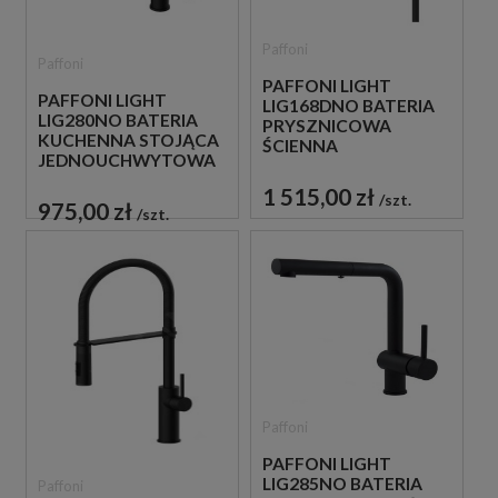
Paffoni
Paffoni
PAFFONI LIGHT
PAFFONI LIGHT
LIG168DNO BATERIA
LIG280NO BATERIA
PRYSZNICOWA
KUCHENNA STOJĄCA
ŚCIENNA
JEDNOUCHWYTOWA
JEDNOUCHWYTOWA
CZARNA
CZARNA
1 515,00 zł
szt.
975,00 zł
szt.
Paffoni
PAFFONI LIGHT
LIG285NO BATERIA
Paffoni