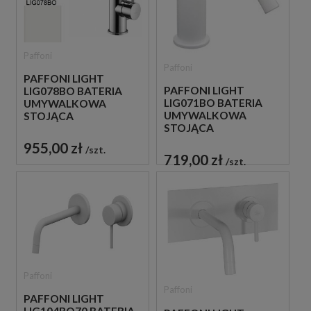
Paffoni
Paffoni
PAFFONI LIGHT
PAFFONI LIGHT
LIG078BO BATERIA
LIG071BO BATERIA
UMYWALKOWA
UMYWALKOWA
STOJĄCA
STOJĄCA
JEDNOUCHWYTOWA
JEDNOUCHWYTOWA
BIAŁA
955,00 zł
szt.
BIAŁA
719,00 zł
szt.
Paffoni
Paffoni
PAFFONI LIGHT