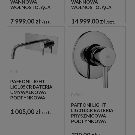
WANNOWA
WANNOWA
WOLNOSTOJĄCA
WOLNOSTOJĄCA
CZARNA
ZŁOTA
7 999,00 zł
14 999,00 zł
szt.
szt.
Paffoni
PAFFONI LIGHT
LIG105CR BATERIA
UMYWALKOWA
Paffoni
PODTYNKOWA
JEDNOUCHWYTOWA
PAFFONI LIGHT
CHROM
1 005,00 zł
LIG010CR BATERIA
szt.
PRYSZNICOWA
PODTYNKOWA
JEDNOUCHWYTOWA
CHROM
329,00 zł