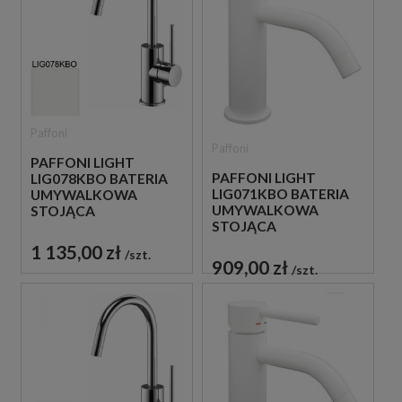
Paffoni
Paffoni
PAFFONI LIGHT
PAFFONI LIGHT
LIG078KBO BATERIA
LIG071KBO BATERIA
UMYWALKOWA
UMYWALKOWA
STOJĄCA
STOJĄCA
JEDNOUCHWYTOWA
JEDNOUCHWYTOWA
BIAŁA
1 135,00 zł
szt.
BIAŁA
909,00 zł
szt.