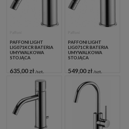
Paffoni
Paffoni
PAFFONI LIGHT
PAFFONI LIGHT
LIG071KCR BATERIA
LIG071CR BATERIA
UMYWALKOWA
UMYWALKOWA
STOJĄCA
STOJĄCA
JEDNOUCHWYTOWA
JEDNOUCHWYTOWA
CHROM
CHROM
635,00 zł
549,00 zł
szt.
szt.