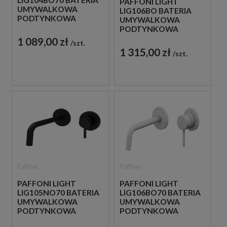
LIG104BO70 BATERIA
PAFFONI LIGHT
UMYWALKOWA
LIG106BO BATERIA
PODTYNKOWA
UMYWALKOWA
JEDNOUCHWYTOWA
PODTYNKOWA
BIAŁA
JEDNOUCHWYTOWA
1 089,00 zł
szt.
BIAŁA
1 315,00 zł
szt.
Paffoni
Paffoni
PAFFONI LIGHT
PAFFONI LIGHT
LIG105NO70 BATERIA
LIG106BO70 BATERIA
UMYWALKOWA
UMYWALKOWA
PODTYNKOWA
PODTYNKOWA
JEDNOUCHWYTOWA
JEDNOUCHWYTOWA