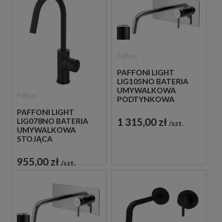
Paffoni
PAFFONI LIGHT
LIG105NO BATERIA
UMYWALKOWA
Paffoni
PODTYNKOWA
JEDNOUCHWYTOWA
PAFFONI LIGHT
CZARNA
1 315,00 zł
LIG078NO BATERIA
szt.
UMYWALKOWA
STOJĄCA
JEDNOUCHWYTOWA
CZARNA
955,00 zł
szt.