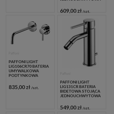
CHROM
609,00 zł
szt.
Paffoni
PAFFONI LIGHT
LIG106CR70 BATERIA
UMYWALKOWA
Paffoni
PODTYNKOWA
JEDNOUCHWYTOWA
PAFFONI LIGHT
CHROM
835,00 zł
LIG131CR BATERIA
szt.
BIDETOWA STOJĄCA
JEDNOUCHWYTOWA
CHROM
549,00 zł
szt.