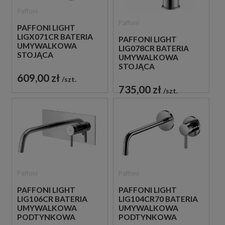
Paffoni
Paffoni
PAFFONI LIGHT
LIGX071CR BATERIA
PAFFONI LIGHT
UMYWALKOWA
LIG078CR BATERIA
STOJĄCA
UMYWALKOWA
JEDNOUCHWYTOWA
STOJĄCA
CHROM
JEDNOUCHWYTOWA
609,00 zł
szt.
CHROM
735,00 zł
szt.
Paffoni
Paffoni
PAFFONI LIGHT
PAFFONI LIGHT
LIG106CR BATERIA
LIG104CR70 BATERIA
UMYWALKOWA
UMYWALKOWA
PODTYNKOWA
PODTYNKOWA