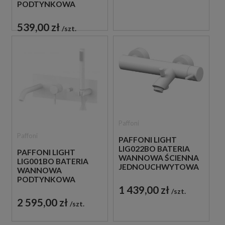
PODTYNKOWA
JEDNOUCHWYTOWA
BIAŁA
539,00 zł
szt.
Paffoni
Paffoni
PAFFONI LIGHT
LIG022BO BATERIA
PAFFONI LIGHT
WANNOWA ŚCIENNA
LIG001BO BATERIA
JEDNOUCHWYTOWA
WANNOWA
BIAŁA
PODTYNKOWA
1 439,00 zł
JEDNOUCHWYTOWA
szt.
BIAŁA
2 595,00 zł
szt.