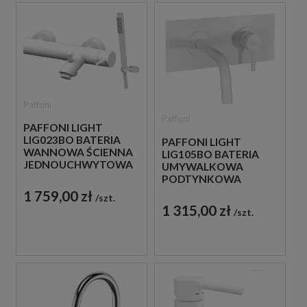
Paffoni
Paffoni
PAFFONI LIGHT
LIG023BO BATERIA
PAFFONI LIGHT
WANNOWA ŚCIENNA
LIG105BO BATERIA
JEDNOUCHWYTOWA
UMYWALKOWA
BIAŁA
PODTYNKOWA
JEDNOUCHWYTOWA
1 759,00 zł
szt.
BIAŁA
1 315,00 zł
szt.