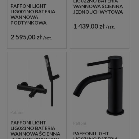
LIG022NO BATERIA
PAFFONI LIGHT
WANNOWA ŚCIENNA
LIG001NO BATERIA
JEDNOUCHWYTOWA
WANNOWA
CZARNA
PODTYNKOWA
1 439,00 zł
szt.
JEDNOUCHWYTOWA
CZARNA
2 595,00 zł
szt.
Paffoni
PAFFONI LIGHT
Paffoni
LIG023NO BATERIA
PAFFONI LIGHT
WANNOWA ŚCIENNA