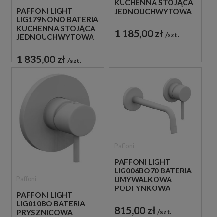
KUCHENNA STOJĄCA
PAFFONI LIGHT
JEDNOUCHWYTOWA
LIG179NONO BATERIA
CZARNA
KUCHENNA STOJĄCA
1 185,00 zł
szt.
JEDNOUCHWYTOWA
CZARNA
1 835,00 zł
szt.
Paffoni
PAFFONI LIGHT
LIG006BO70 BATERIA
Paffoni
UMYWALKOWA
PODTYNKOWA
PAFFONI LIGHT
JEDNOUCHWYTOWA
LIG010BO BATERIA
BIAŁA
815,00 zł
szt.
PRYSZNICOWA