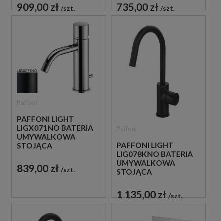
CZARNA
CHROM
909,00 zł
735,00 zł
szt.
szt.
Paffoni
PAFFONI LIGHT
LIGX071NO BATERIA
Paffoni
UMYWALKOWA
PAFFONI LIGHT
STOJĄCA
LIG078KNO BATERIA
JEDNOUCHWYTOWA
UMYWALKOWA
CZARNA
839,00 zł
szt.
STOJĄCA
JEDNOUCHWYTOWA
CZARNA
1 135,00 zł
szt.