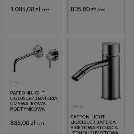
JEDNOUCHWYTOWA
JEDNOUCHWYTOWA
CHROM
CHROM
1 005,00 zł
835,00 zł
szt.
szt.
Paffoni
PAFFONI LIGHT
LIG105CR70 BATERIA
UMYWALKOWA
Paffoni
PODTYNKOWA
JEDNOUCHWYTOWA
PAFFONI LIGHT
CHROM
835,00 zł
LIGX131CR BATERIA
szt.
BIDETOWA STOJĄCA
JEDNOUCHWYTOWA