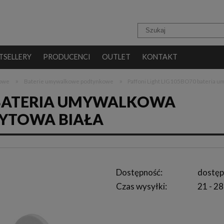
TSELLERY
PRODUCENCI
OUTLET
KONTAKT
»
»
kowe
Baterie umywalkowe podtynkowe
Paffoni Light LIG105BO70 bateria 
0 BATERIA UMYWALKOWA
YTOWA BIAŁA
Dostępność:
dostęp
Czas wysyłki:
21 - 28