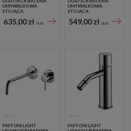
LIG071KCR BATERIA
LIG071CR BATERIA
UMYWALKOWA
UMYWALKOWA
STOJĄCA
STOJĄCA
JEDNOUCHWYTOWA
JEDNOUCHWYTOWA
635,00 zł
549,00 zł
CHROM
CHROM
szt.
szt.
Paffoni
Paffoni
PAFFONI LIGHT
PAFFONI LIGHT
LIG105CR70 BATERIA
LIGX131CR BATERIA