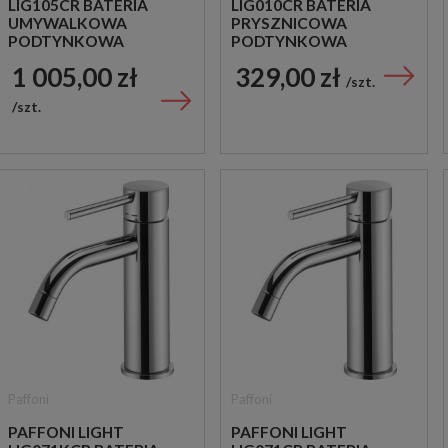
LIG105CR BATERIA
LIG010CR BATERIA
UMYWALKOWA
PRYSZNICOWA
PODTYNKOWA
PODTYNKOWA
JEDNOUCHWYTOWA
JEDNOUCHWYTOWA
1 005,00 zł
329,00 zł
CHROM
CHROM
szt.
szt.
Paffoni
Paffoni
PAFFONI LIGHT
PAFFONI LIGHT