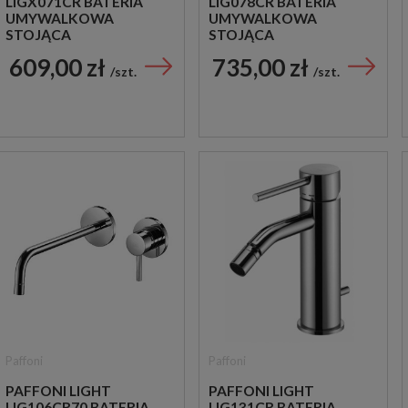
LIGX071CR BATERIA
LIG078CR BATERIA
UMYWALKOWA
UMYWALKOWA
STOJĄCA
STOJĄCA
JEDNOUCHWYTOWA
JEDNOUCHWYTOWA
609,00 zł
735,00 zł
CHROM
CHROM
szt.
szt.
Paffoni
Paffoni
PAFFONI LIGHT
PAFFONI LIGHT
LIG106CR70 BATERIA
LIG131CR BATERIA