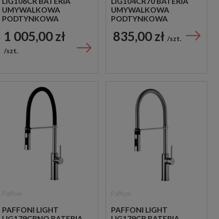
LIG106CR BATERIA
LIG104CR70 BATERIA
UMYWALKOWA
UMYWALKOWA
PODTYNKOWA
PODTYNKOWA
JEDNOUCHWYTOWA
JEDNOUCHWYTOWA
1 005,00 zł
835,00 zł
CHROM
CHROM
szt.
szt.
Paffoni
Paffoni
PAFFONI LIGHT
PAFFONI LIGHT
LIG179CRNO BATERIA
LIG179CR BATERIA