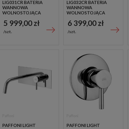
LIG031CR BATERIA
LIG032CR BATERIA
WANNOWA
WANNOWA
WOLNOSTOJĄCA
WOLNOSTOJĄCA
CHROM
CHROM
5 999,00 zł
6 399,00 zł
szt.
szt.
Paffoni
Paffoni
PAFFONI LIGHT
PAFFONI LIGHT