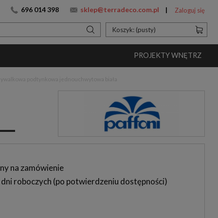
696 014 398
sklep@terradeco.com.pl
Zaloguj się
Koszyk:
(pusty)
PROJEKTY WNĘTRZ
umywalkowa podtynkowa jednouchwytowa biała
ny na zamówienie
 dni roboczych