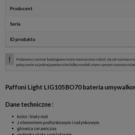
Producent
Seria
ID produktu
Paffoni Light LIG105BO70 bateria umywalk
Dane techniczne :
kolor: biały mat
z elementem podtynkowym i natynkowym
głowica ceramiczna
wylewka stała z perlatorem