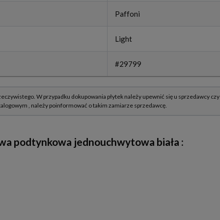
Paffoni
Light
#29799
owa podtynkowa jednouchwytowa biała
: