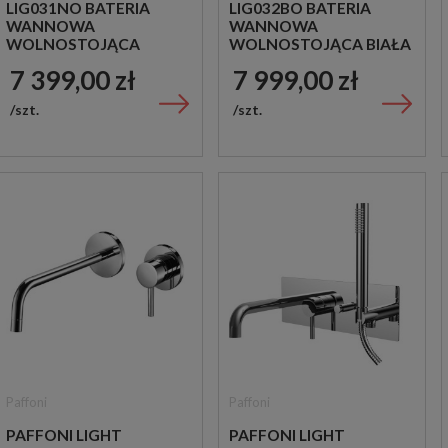
LIG031NO BATERIA
LIG032BO BATERIA
WANNOWA
WANNOWA
WOLNOSTOJĄCA
WOLNOSTOJĄCA BIAŁA
CZARNA
7 399,00 zł
7 999,00 zł
szt.
szt.
Paffoni
Paffoni
PAFFONI LIGHT
PAFFONI LIGHT