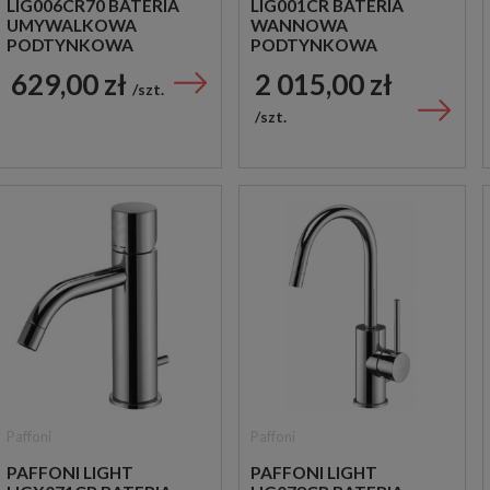
LIG006CR70 BATERIA
LIG001CR BATERIA
UMYWALKOWA
WANNOWA
PODTYNKOWA
PODTYNKOWA
JEDNOUCHWYTOWA
JEDNOUCHWYTOWA
629,00 zł
2 015,00 zł
CHROM
CHROM
szt.
szt.
Paffoni
Paffoni
PAFFONI LIGHT
PAFFONI LIGHT