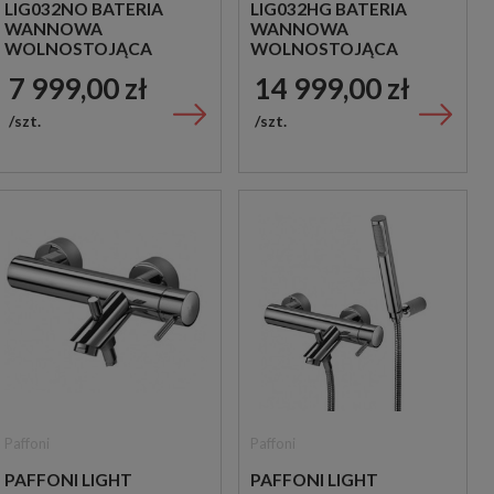
LIG032NO BATERIA
LIG032HG BATERIA
WANNOWA
WANNOWA
WOLNOSTOJĄCA
WOLNOSTOJĄCA
CZARNA
ZŁOTA
7 999,00 zł
14 999,00 zł
szt.
szt.
Paffoni
Paffoni
PAFFONI LIGHT
PAFFONI LIGHT