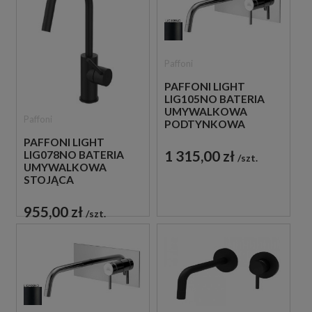
Paffoni
PAFFONI LIGHT
LIG105NO BATERIA
UMYWALKOWA
Paffoni
PODTYNKOWA
JEDNOUCHWYTOWA
PAFFONI LIGHT
CZARNA
1 315,00 zł
LIG078NO BATERIA
szt.
UMYWALKOWA
STOJĄCA
JEDNOUCHWYTOWA
CZARNA
955,00 zł
szt.