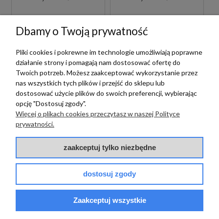
Dbamy o Twoją prywatność
Pliki cookies i pokrewne im technologie umożliwiają poprawne
działanie strony i pomagają nam dostosować ofertę do
Twoich potrzeb. Możesz zaakceptować wykorzystanie przez
nas wszystkich tych plików i przejść do sklepu lub
dostosować użycie plików do swoich preferencji, wybierając
opcję "Dostosuj zgody".
Więcej o plikach cookies przeczytasz w naszej Polityce
Paffoni
prywatności.
PAFFONI LIGHT
Paffoni
LIG105BO70 BATERIA
zaakceptuj tylko niezbędne
UMYWALKOWA
PAFFONI LIGHT
PODTYNKOWA
LIG131BO BATERIA
JEDNOUCHWYTOWA
dostosuj zgody
BIDETOWA STOJĄCA
BIAŁA
1 089,00 zł
szt.
JEDNOUCHWYTOWA
BIAŁA
Zaakceptuj wszystkie
719,00 zł
szt.