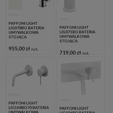
Paffoni
Paffoni
PAFFONI LIGHT
PAFFONI LIGHT
LIG078BO BATERIA
LIG071BO BATERIA
UMYWALKOWA
UMYWALKOWA
STOJĄCA
STOJĄCA
JEDNOUCHWYTOWA
JEDNOUCHWYTOWA
BIAŁA
955,00 zł
szt.
BIAŁA
719,00 zł
szt.
Paffoni
Paffoni
PAFFONI LIGHT
LIG104BO70 BATERIA
PAFFONI LIGHT
UMYWALKOWA
LIG106BO BATERIA