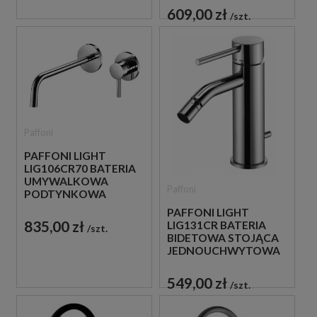
609,00 zł
szt.
Paffoni
PAFFONI LIGHT
LIG106CR70 BATERIA
UMYWALKOWA
Paffoni
PODTYNKOWA
JEDNOUCHWYTOWA
PAFFONI LIGHT
CHROM
835,00 zł
LIG131CR BATERIA
szt.
BIDETOWA STOJĄCA
JEDNOUCHWYTOWA
CHROM
549,00 zł
szt.