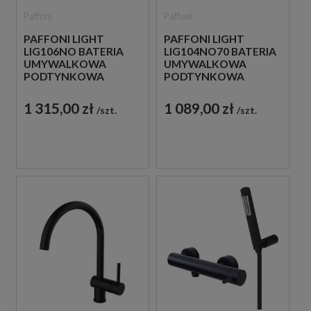
Paffoni
Paffoni
PAFFONI LIGHT
PAFFONI LIGHT
LIG106NO BATERIA
LIG104NO70 BATERIA
UMYWALKOWA
UMYWALKOWA
PODTYNKOWA
PODTYNKOWA
JEDNOUCHWYTOWA
JEDNOUCHWYTOWA
CZARNA
CZARNA
1 315,00 zł
1 089,00 zł
szt.
szt.