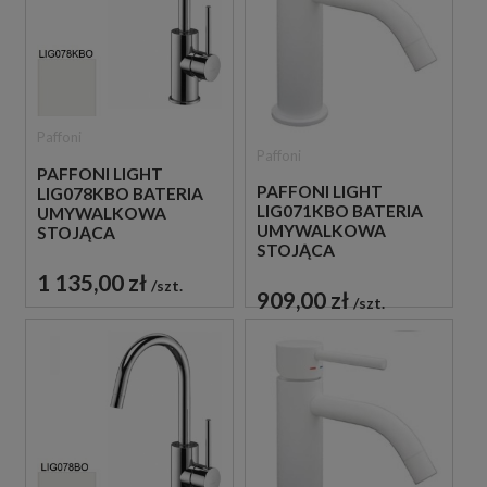
Paffoni
Paffoni
PAFFONI LIGHT
PAFFONI LIGHT
LIG078KBO BATERIA
LIG071KBO BATERIA
UMYWALKOWA
UMYWALKOWA
STOJĄCA
STOJĄCA
JEDNOUCHWYTOWA
JEDNOUCHWYTOWA
BIAŁA
1 135,00 zł
szt.
BIAŁA
909,00 zł
szt.