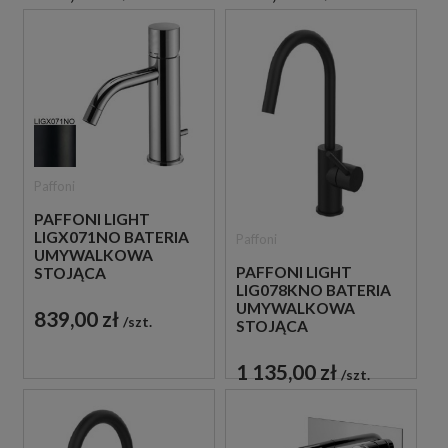
Paffoni
PAFFONI LIGHT
LIGX071NO BATERIA
Paffoni
UMYWALKOWA
PAFFONI LIGHT
STOJĄCA
LIG078KNO BATERIA
JEDNOUCHWYTOWA
UMYWALKOWA
CZARNA
839,00 zł
szt.
STOJĄCA
JEDNOUCHWYTOWA
CZARNA
1 135,00 zł
szt.