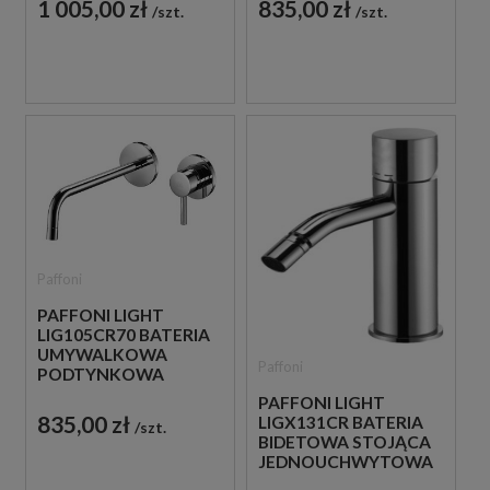
1 005,00 zł
835,00 zł
szt.
szt.
Paffoni
PAFFONI LIGHT
LIG105CR70 BATERIA
UMYWALKOWA
Paffoni
PODTYNKOWA
JEDNOUCHWYTOWA
PAFFONI LIGHT
CHROM
835,00 zł
LIGX131CR BATERIA
szt.
BIDETOWA STOJĄCA
JEDNOUCHWYTOWA
CHROM