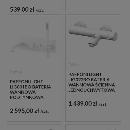
JEDNOUCHWYTOWA
BIAŁA
539,00 zł
szt.
Paffoni
Paffoni
PAFFONI LIGHT
LIG022BO BATERIA
PAFFONI LIGHT
WANNOWA ŚCIENNA
LIG001BO BATERIA
JEDNOUCHWYTOWA
WANNOWA
BIAŁA
PODTYNKOWA
1 439,00 zł
JEDNOUCHWYTOWA
szt.
BIAŁA
2 595,00 zł
szt.