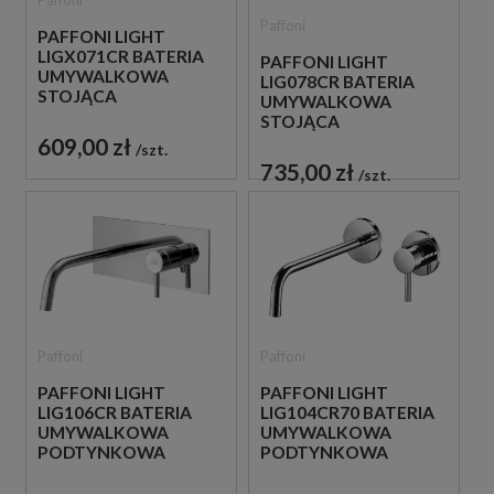
Paffoni
Paffoni
PAFFONI LIGHT
LIGX071CR BATERIA
PAFFONI LIGHT
UMYWALKOWA
LIG078CR BATERIA
STOJĄCA
UMYWALKOWA
JEDNOUCHWYTOWA
STOJĄCA
CHROM
JEDNOUCHWYTOWA
609,00 zł
szt.
CHROM
735,00 zł
szt.
Paffoni
Paffoni
PAFFONI LIGHT
PAFFONI LIGHT
LIG106CR BATERIA
LIG104CR70 BATERIA
UMYWALKOWA
UMYWALKOWA
PODTYNKOWA
PODTYNKOWA
JEDNOUCHWYTOWA
JEDNOUCHWYTOWA
CHROM
CHROM