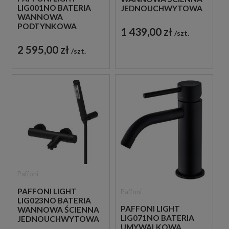
LIG001NO BATERIA
JEDNOUCHWYTOWA
WANNOWA
CZARNA
PODTYNKOWA
1 439,00 zł
szt.
JEDNOUCHWYTOWA
CZARNA
2 595,00 zł
szt.
Paffoni
PAFFONI LIGHT
Paffoni
LIG023NO BATERIA
PAFFONI LIGHT
WANNOWA ŚCIENNA
LIG071NO BATERIA
JEDNOUCHWYTOWA
UMYWALKOWA
CZARNA