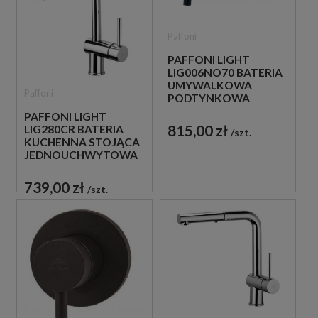
Paffoni
PAFFONI LIGHT
LIG006NO70 BATERIA
UMYWALKOWA
Paffoni
PODTYNKOWA
JEDNOUCHWYTOWA
PAFFONI LIGHT
CZARNA
815,00 zł
LIG280CR BATERIA
szt.
KUCHENNA STOJĄCA
JEDNOUCHWYTOWA
CHROM
739,00 zł
szt.