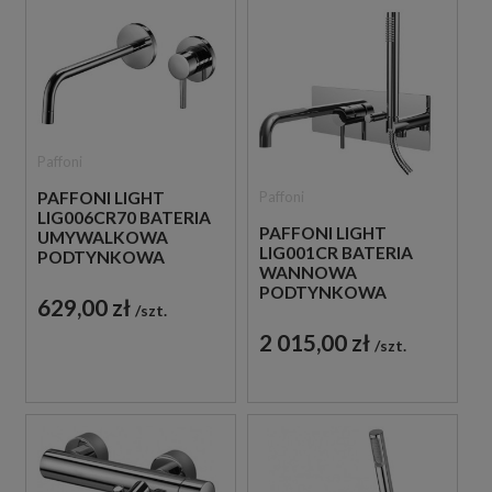
Paffoni
Paffoni
PAFFONI LIGHT
LIG006CR70 BATERIA
PAFFONI LIGHT
UMYWALKOWA
LIG001CR BATERIA
PODTYNKOWA
WANNOWA
JEDNOUCHWYTOWA
PODTYNKOWA
CHROM
629,00 zł
szt.
JEDNOUCHWYTOWA
CHROM
2 015,00 zł
szt.