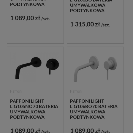
PODTYNKOWA
UMYWALKOWA
JEDNOUCHWYTOWA
PODTYNKOWA
BIAŁA
JEDNOUCHWYTOWA
1 089,00 zł
szt.
BIAŁA
1 315,00 zł
szt.
Paffoni
Paffoni
PAFFONI LIGHT
PAFFONI LIGHT
LIG105NO70 BATERIA
LIG106BO70 BATERIA
UMYWALKOWA
UMYWALKOWA
PODTYNKOWA
PODTYNKOWA
JEDNOUCHWYTOWA
JEDNOUCHWYTOWA
CZARNA
BIAŁA
1 089,00 zł
1 089,00 zł
szt.
szt.