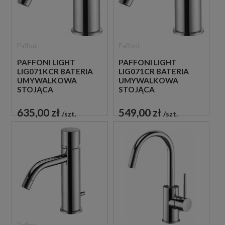
Paffoni
Paffoni
PAFFONI LIGHT
PAFFONI LIGHT
LIG071KCR BATERIA
LIG071CR BATERIA
UMYWALKOWA
UMYWALKOWA
STOJĄCA
STOJĄCA
JEDNOUCHWYTOWA
JEDNOUCHWYTOWA
CHROM
CHROM
635,00 zł
549,00 zł
szt.
szt.