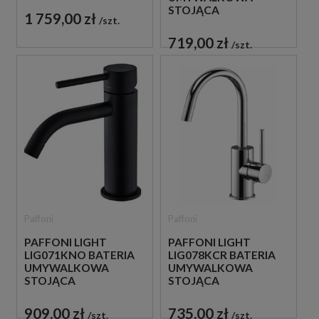
STOJĄCA
1 759,00 zł
szt.
JEDNOUCHWYTOWA
CZARNA
719,00 zł
szt.
Paffoni
Paffoni
PAFFONI LIGHT
PAFFONI LIGHT
LIG071KNO BATERIA
LIG078KCR BATERIA
UMYWALKOWA
UMYWALKOWA
STOJĄCA
STOJĄCA
JEDNOUCHWYTOWA
JEDNOUCHWYTOWA
CZARNA
CHROM
909,00 zł
735,00 zł
szt.
szt.