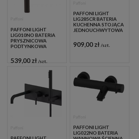
Paffoni
PAFFONI LIGHT
LIG285CR BATERIA
Paffoni
KUCHENNA STOJĄCA
PAFFONI LIGHT
JEDNOUCHWYTOWA
LIG010NO BATERIA
CHROM
PRYSZNICOWA
909,00 zł
szt.
PODTYNKOWA
JEDNOUCHWYTOWA
CZARNA
539,00 zł
szt.
Paffoni
PAFFONI LIGHT
Paffoni
LIG022NO BATERIA
PAFFONI LIGHT
WANNOWA ŚCIENNA