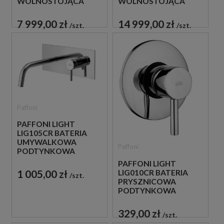
WOLNOSTOJĄCA
WOLNOSTOJĄCA
CZARNA
ZŁOTA
7 999,00 zł
14 999,00 zł
szt.
szt.
Paffoni
PAFFONI LIGHT
LIG105CR BATERIA
UMYWALKOWA
Paffoni
PODTYNKOWA
JEDNOUCHWYTOWA
PAFFONI LIGHT
CHROM
1 005,00 zł
LIG010CR BATERIA
szt.
PRYSZNICOWA
PODTYNKOWA
JEDNOUCHWYTOWA
CHROM
329,00 zł
szt.