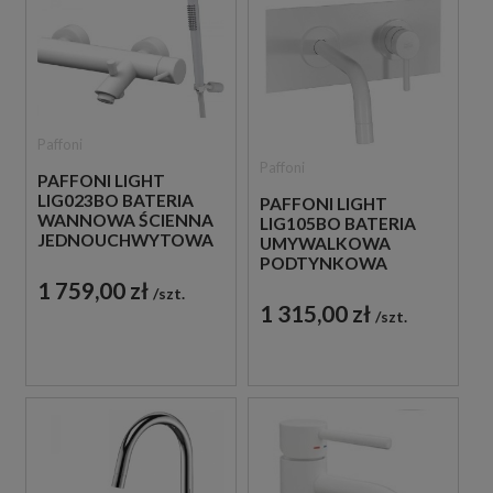
Paffoni
Paffoni
PAFFONI LIGHT
LIG023BO BATERIA
PAFFONI LIGHT
WANNOWA ŚCIENNA
LIG105BO BATERIA
JEDNOUCHWYTOWA
UMYWALKOWA
BIAŁA
PODTYNKOWA
JEDNOUCHWYTOWA
1 759,00 zł
szt.
BIAŁA
1 315,00 zł
szt.