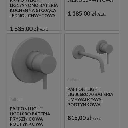
PAFFONI LIGHT
JEDNOUCHWYTOWA
LIG179NONO BATERIA
CZARNA
KUCHENNA STOJĄCA
1 185,00 zł
szt.
JEDNOUCHWYTOWA
CZARNA
1 835,00 zł
szt.
Paffoni
PAFFONI LIGHT
LIG006BO70 BATERIA
Paffoni
UMYWALKOWA
PODTYNKOWA
PAFFONI LIGHT
JEDNOUCHWYTOWA
LIG010BO BATERIA
BIAŁA
815,00 zł
szt.
PRYSZNICOWA
PODTYNKOWA