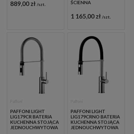
CHROM
ŚCIENNA
889,00 zł
szt.
JEDNOUCHWYTOWA
CHROM
1 165,00 zł
szt.
Paffoni
Paffoni
PAFFONI LIGHT
PAFFONI LIGHT
LIG179CR BATERIA
LIG179CRNO BATERIA
KUCHENNA STOJĄCA
KUCHENNA STOJĄCA
JEDNOUCHWYTOWA
JEDNOUCHWYTOWA
CHROM
CZARNA