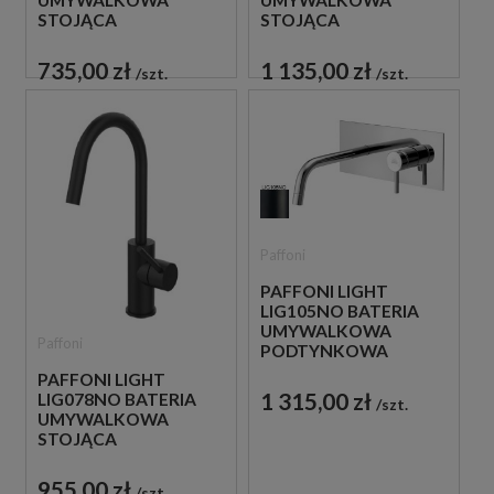
UMYWALKOWA
UMYWALKOWA
STOJĄCA
STOJĄCA
JEDNOUCHWYTOWA
JEDNOUCHWYTOWA
CHROM
CZARNA
735,00 zł
1 135,00 zł
szt.
szt.
Paffoni
PAFFONI LIGHT
LIG105NO BATERIA
UMYWALKOWA
Paffoni
PODTYNKOWA
JEDNOUCHWYTOWA
PAFFONI LIGHT
CZARNA
1 315,00 zł
LIG078NO BATERIA
szt.
UMYWALKOWA
STOJĄCA
JEDNOUCHWYTOWA
CZARNA
955,00 zł
szt.