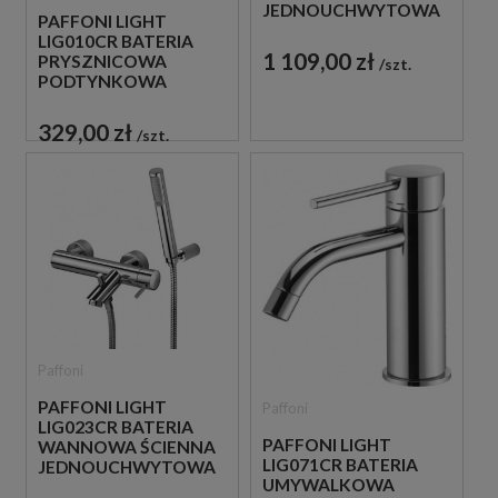
JEDNOUCHWYTOWA
PAFFONI LIGHT
CHROM
LIG010CR BATERIA
1 109,00 zł
PRYSZNICOWA
szt.
PODTYNKOWA
JEDNOUCHWYTOWA
CHROM
329,00 zł
szt.
Paffoni
PAFFONI LIGHT
Paffoni
LIG023CR BATERIA
PAFFONI LIGHT
WANNOWA ŚCIENNA
LIG071CR BATERIA
JEDNOUCHWYTOWA
UMYWALKOWA
CHROM