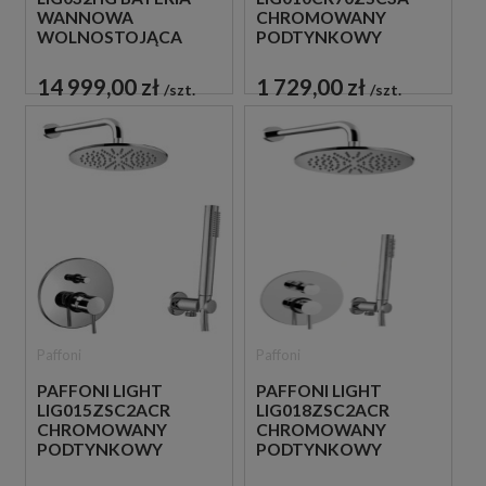
WANNOWA
CHROMOWANY
WOLNOSTOJĄCA
PODTYNKOWY
ZŁOTA
ZESTAW
PRYSZNICOWY
14 999,00 zł
1 729,00 zł
szt.
szt.
Paffoni
Paffoni
PAFFONI LIGHT
PAFFONI LIGHT
LIG015ZSC2ACR
LIG018ZSC2ACR
CHROMOWANY
CHROMOWANY
PODTYNKOWY
PODTYNKOWY
ZESTAW
ZESTAW