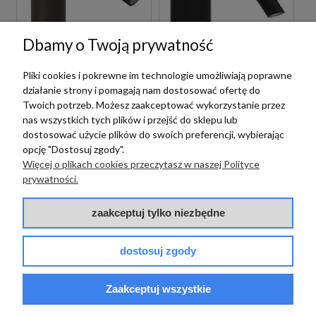
Dbamy o Twoją prywatność
Pliki cookies i pokrewne im technologie umożliwiają poprawne
Paffoni
Paffoni
działanie strony i pomagają nam dostosować ofertę do
PAFFONI LIGHT
PAFFONI LIGHT
Twoich potrzeb. Możesz zaakceptować wykorzystanie przez
LIG131NO BATERIA
LIGX131NO BATERIA
nas wszystkich tych plików i przejść do sklepu lub
BIDETOWA STOJĄCA
BIDETOWA STOJĄCA
dostosować użycie plików do swoich preferencji, wybierając
JEDNOUCHWYTOWA
JEDNOUCHWYTOWA
opcję "Dostosuj zgody".
CZARNA
CZARNA
Więcej o plikach cookies przeczytasz w naszej Polityce
719,00 zł
839,00 zł
szt.
szt.
prywatności.
zaakceptuj tylko niezbędne
dostosuj zgody
Paffoni
Zaakceptuj wszystkie
PAFFONI LIGHT