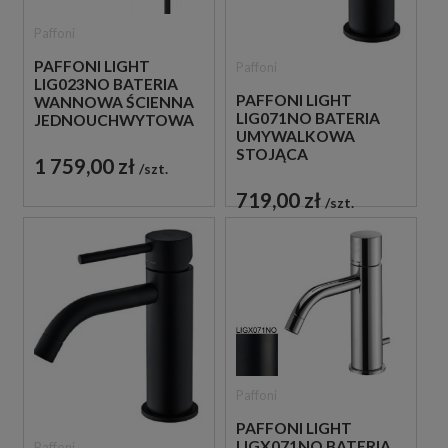
Paffoni
PAFFONI LIGHT
Paffoni
LIG023NO BATERIA
PAFFONI LIGHT
WANNOWA ŚCIENNA
LIG071NO BATERIA
JEDNOUCHWYTOWA
UMYWALKOWA
CZARNA
STOJĄCA
1 759,00 zł
szt.
JEDNOUCHWYTOWA
CZARNA
719,00 zł
szt.
Paffoni
PAFFONI LIGHT
LIGX071NO BATERIA
Paffoni