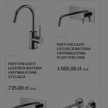
Paffoni
PAFFONI LIGHT
LIG105CR BATERIA
UMYWALKOWA
Paffoni
PODTYNKOWA
JEDNOUCHWYTOWA
PAFFONI LIGHT
CHROM
1 005,00 zł
LIG078CR BATERIA
szt.
UMYWALKOWA
STOJĄCA
JEDNOUCHWYTOWA
CHROM
735,00 zł
szt.