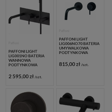
Paffoni
PAFFONI LIGHT
Paffoni
LIG006NO70 BATERIA
UMYWALKOWA
PAFFONI LIGHT
PODTYNKOWA
LIG001NO BATERIA
JEDNOUCHWYTOWA
WANNOWA
CZARNA
815,00 zł
PODTYNKOWA
szt.
JEDNOUCHWYTOWA
CZARNA
2 595,00 zł
szt.