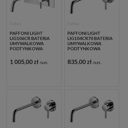
Paffoni
Paffoni
PAFFONI LIGHT
PAFFONI LIGHT
LIG106CR BATERIA
LIG104CR70 BATERIA
UMYWALKOWA
UMYWALKOWA
PODTYNKOWA
PODTYNKOWA
JEDNOUCHWYTOWA
JEDNOUCHWYTOWA
CHROM
CHROM
1 005,00 zł
835,00 zł
szt.
szt.