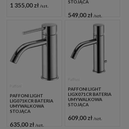
STOJĄCA
1 355,00 zł
szt.
JEDNOUCHWYTOWA
CHROM
549,00 zł
szt.
Paffoni
Paffoni
PAFFONI LIGHT
LIGX071CR BATERIA
PAFFONI LIGHT
UMYWALKOWA
LIG071KCR BATERIA
STOJĄCA
UMYWALKOWA
JEDNOUCHWYTOWA
STOJĄCA
CHROM
JEDNOUCHWYTOWA
609,00 zł
szt.
CHROM
635,00 zł
szt.