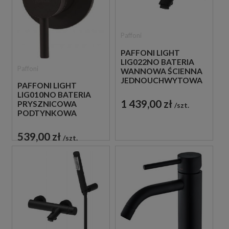
Paffoni
PAFFONI LIGHT
LIG022NO BATERIA
Paffoni
WANNOWA ŚCIENNA
JEDNOUCHWYTOWA
PAFFONI LIGHT
CZARNA
LIG010NO BATERIA
1 439,00 zł
PRYSZNICOWA
szt.
PODTYNKOWA
JEDNOUCHWYTOWA
CZARNA
539,00 zł
szt.