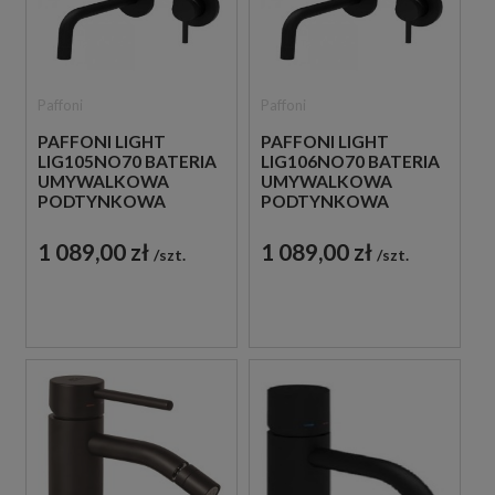
Paffoni
Paffoni
PAFFONI LIGHT
PAFFONI LIGHT
LIG105NO70 BATERIA
LIG106NO70 BATERIA
UMYWALKOWA
UMYWALKOWA
PODTYNKOWA
PODTYNKOWA
JEDNOUCHWYTOWA
JEDNOUCHWYTOWA
CZARNA
CZARNA
1 089,00 zł
1 089,00 zł
szt.
szt.