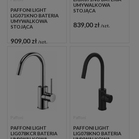
UMYWALKOWA
PAFFONI LIGHT
STOJĄCA
LIG071KNO BATERIA
JEDNOUCHWYTOWA
UMYWALKOWA
CZARNA
839,00 zł
szt.
STOJĄCA
JEDNOUCHWYTOWA
CZARNA
909,00 zł
szt.
Paffoni
Paffoni
PAFFONI LIGHT
PAFFONI LIGHT
LIG078KCR BATERIA
LIG078KNO BATERIA