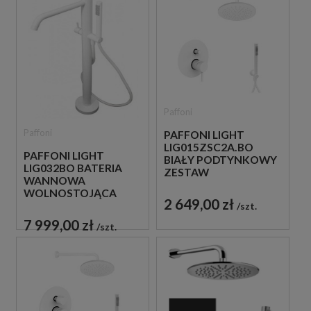
Paffoni
Paffoni
PAFFONI LIGHT
LIG015ZSC2A.BO
PAFFONI LIGHT
BIAŁY PODTYNKOWY
LIG032BO BATERIA
ZESTAW
WANNOWA
PRYSZNICOWY
WOLNOSTOJĄCA
2 649,00 zł
BIAŁA
szt.
7 999,00 zł
szt.