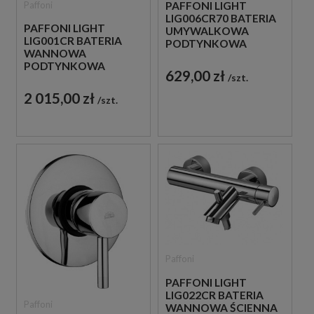
Paffoni
PAFFONI LIGHT
LIG006CR70 BATERIA
PAFFONI LIGHT
UMYWALKOWA
LIG001CR BATERIA
PODTYNKOWA
WANNOWA
JEDNOUCHWYTOWA
PODTYNKOWA
CHROM
629,00 zł
szt.
JEDNOUCHWYTOWA
CHROM
2 015,00 zł
szt.
Paffoni
PAFFONI LIGHT
LIG022CR BATERIA
Paffoni
WANNOWA ŚCIENNA