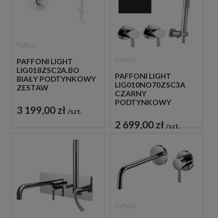
Paffoni
Paffoni
PAFFONI LIGHT
LIG018ZSC2A.BO
PAFFONI LIGHT
BIAŁY PODTYNKOWY
LIG010NO70ZSC3A
ZESTAW
CZARNY
PRYSZNICOWY
PODTYNKOWY
3 199,00 zł
ZESTAW
szt.
PRYSZNICOWY
2 699,00 zł
szt.
Paffoni