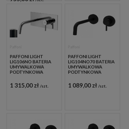
Paffoni
Paffoni
PAFFONI LIGHT
PAFFONI LIGHT
LIG106NO BATERIA
LIG104NO70 BATERIA
UMYWALKOWA
UMYWALKOWA
PODTYNKOWA
PODTYNKOWA
JEDNOUCHWYTOWA
JEDNOUCHWYTOWA
CZARNA
CZARNA
1 315,00 zł
1 089,00 zł
szt.
szt.