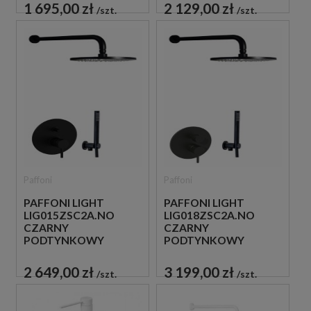
PRYSZNICOWY
PRYSZNICOWY
1 695,00 zł
2 129,00 zł
szt.
szt.
Paffoni
Paffoni
PAFFONI LIGHT
PAFFONI LIGHT
LIG015ZSC2A.NO
LIG018ZSC2A.NO
CZARNY
CZARNY
PODTYNKOWY
PODTYNKOWY
ZESTAW
ZESTAW
PRYSZNICOWY
PRYSZNICOWY
2 649,00 zł
3 199,00 zł
szt.
szt.