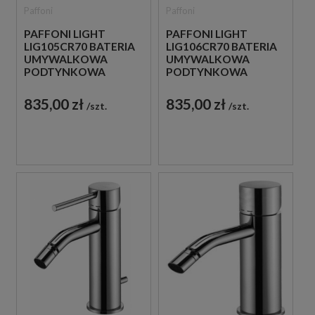
Paffoni
Paffoni
PAFFONI LIGHT
PAFFONI LIGHT
LIG105CR70 BATERIA
LIG106CR70 BATERIA
UMYWALKOWA
UMYWALKOWA
PODTYNKOWA
PODTYNKOWA
JEDNOUCHWYTOWA
JEDNOUCHWYTOWA
CHROM
CHROM
835,00 zł
835,00 zł
szt.
szt.