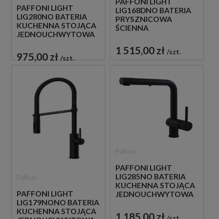
PAFFONI LIGHT
PAFFONI LIGHT
LIG168DNO BATERIA
LIG280NO BATERIA
PRYSZNICOWA
KUCHENNA STOJĄCA
ŚCIENNA
JEDNOUCHWYTOWA
JEDNOUCHWYTOWA
CZARNA
CZARNA
1 515,00 zł
szt.
975,00 zł
szt.
Paffoni
PAFFONI LIGHT
LIG285NO BATERIA
Paffoni
KUCHENNA STOJĄCA
PAFFONI LIGHT
JEDNOUCHWYTOWA
LIG179NONO BATERIA
CZARNA
KUCHENNA STOJĄCA
1 185,00 zł
szt.