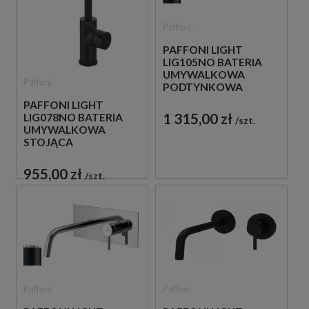
Paffoni
PAFFONI LIGHT
LIG105NO BATERIA
UMYWALKOWA
Paffoni
PODTYNKOWA
JEDNOUCHWYTOWA
PAFFONI LIGHT
CZARNA
1 315,00 zł
LIG078NO BATERIA
szt.
UMYWALKOWA
STOJĄCA
JEDNOUCHWYTOWA
CZARNA
955,00 zł
szt.
Paffoni
Paffoni