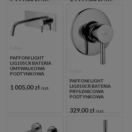
Paffoni
PAFFONI LIGHT
LIG105CR BATERIA
UMYWALKOWA
Paffoni
PODTYNKOWA
JEDNOUCHWYTOWA
PAFFONI LIGHT
CHROM
1 005,00 zł
LIG010CR BATERIA
szt.
PRYSZNICOWA
PODTYNKOWA
JEDNOUCHWYTOWA
CHROM
329,00 zł
szt.