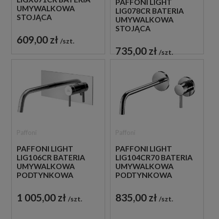
PAFFONI LIGHT
UMYWALKOWA
LIG078CR BATERIA
STOJĄCA
UMYWALKOWA
JEDNOUCHWYTOWA
STOJĄCA
CHROM
JEDNOUCHWYTOWA
609,00 zł
szt.
CHROM
735,00 zł
szt.
Paffoni
Paffoni
PAFFONI LIGHT
PAFFONI LIGHT
LIG106CR BATERIA
LIG104CR70 BATERIA
UMYWALKOWA
UMYWALKOWA
PODTYNKOWA
PODTYNKOWA
JEDNOUCHWYTOWA
JEDNOUCHWYTOWA
CHROM
CHROM
1 005,00 zł
835,00 zł
szt.
szt.