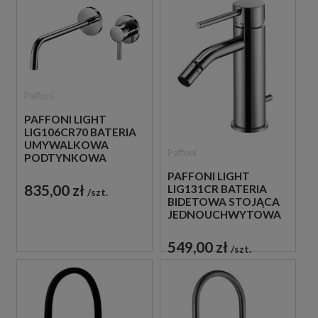
Paffoni
PAFFONI LIGHT
LIG106CR70 BATERIA
UMYWALKOWA
Paffoni
PODTYNKOWA
JEDNOUCHWYTOWA
PAFFONI LIGHT
CHROM
835,00 zł
LIG131CR BATERIA
szt.
BIDETOWA STOJĄCA
JEDNOUCHWYTOWA
CHROM
549,00 zł
szt.