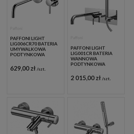
Paffoni
Paffoni
PAFFONI LIGHT
LIG006CR70 BATERIA
PAFFONI LIGHT
UMYWALKOWA
LIG001CR BATERIA
PODTYNKOWA
WANNOWA
JEDNOUCHWYTOWA
PODTYNKOWA
CHROM
629,00 zł
szt.
JEDNOUCHWYTOWA
CHROM
2 015,00 zł
szt.