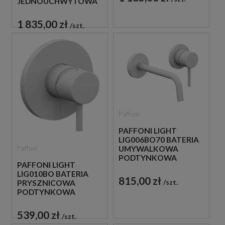
JEDNOUCHWYTOWA
CZARNA
1 835,00 zł
szt.
Paffoni
PAFFONI LIGHT
LIG006BO70 BATERIA
Paffoni
UMYWALKOWA
PODTYNKOWA
PAFFONI LIGHT
JEDNOUCHWYTOWA
LIG010BO BATERIA
BIAŁA
815,00 zł
szt.
PRYSZNICOWA
PODTYNKOWA
JEDNOUCHWYTOWA
BIAŁA
539,00 zł
szt.