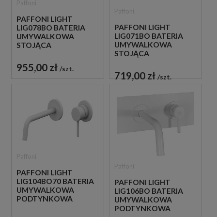
Paffoni
Paffoni
PAFFONI LIGHT
PAFFONI LIGHT
LIG078BO BATERIA
LIG071BO BATERIA
UMYWALKOWA
UMYWALKOWA
STOJĄCA
STOJĄCA
JEDNOUCHWYTOWA
JEDNOUCHWYTOWA
BIAŁA
955,00 zł
szt.
BIAŁA
719,00 zł
szt.
Paffoni
Paffoni
PAFFONI LIGHT
LIG104BO70 BATERIA
PAFFONI LIGHT
UMYWALKOWA
LIG106BO BATERIA
PODTYNKOWA
UMYWALKOWA
JEDNOUCHWYTOWA
PODTYNKOWA
BIAŁA