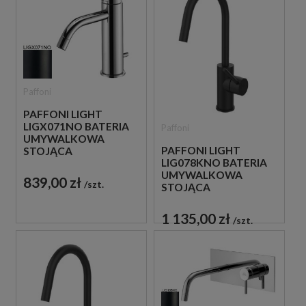
Paffoni
PAFFONI LIGHT
LIGX071NO BATERIA
Paffoni
UMYWALKOWA
PAFFONI LIGHT
STOJĄCA
LIG078KNO BATERIA
JEDNOUCHWYTOWA
UMYWALKOWA
CZARNA
839,00 zł
szt.
STOJĄCA
JEDNOUCHWYTOWA
CZARNA
1 135,00 zł
szt.