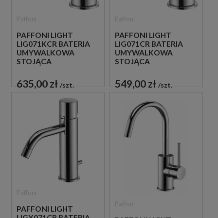
Paffoni
Paffoni
PAFFONI LIGHT
PAFFONI LIGHT
LIG071KCR BATERIA
LIG071CR BATERIA
UMYWALKOWA
UMYWALKOWA
STOJĄCA
STOJĄCA
JEDNOUCHWYTOWA
JEDNOUCHWYTOWA
CHROM
CHROM
635,00 zł
549,00 zł
szt.
szt.
Paffoni
Paffoni
PAFFONI LIGHT
LIGX071CR BATERIA