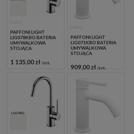
Paffoni
Paffoni
PAFFONI LIGHT
PAFFONI LIGHT
LIG078KBO BATERIA
LIG071KBO BATERIA
UMYWALKOWA
UMYWALKOWA
STOJĄCA
STOJĄCA
JEDNOUCHWYTOWA
JEDNOUCHWYTOWA
BIAŁA
1 135,00 zł
szt.
BIAŁA
909,00 zł
szt.