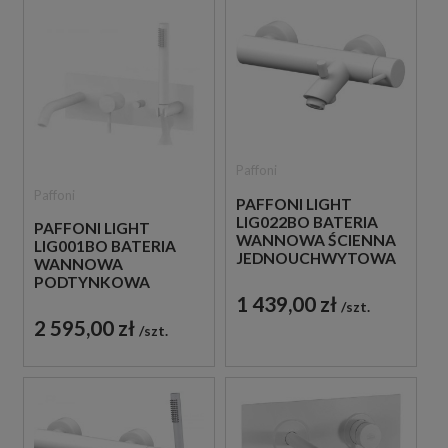
Paffoni
Paffoni
PAFFONI LIGHT
LIG022BO BATERIA
PAFFONI LIGHT
WANNOWA ŚCIENNA
LIG001BO BATERIA
JEDNOUCHWYTOWA
WANNOWA
BIAŁA
PODTYNKOWA
1 439,00 zł
JEDNOUCHWYTOWA
szt.
BIAŁA
2 595,00 zł
szt.