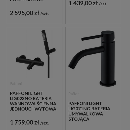
1 439,00 zł
szt.
JEDNOUCHWYTOWA
CZARNA
2 595,00 zł
szt.
Paffoni
PAFFONI LIGHT
Paffoni
LIG023NO BATERIA
PAFFONI LIGHT
WANNOWA ŚCIENNA
LIG071NO BATERIA
JEDNOUCHWYTOWA
UMYWALKOWA
CZARNA
STOJĄCA
1 759,00 zł
szt.
JEDNOUCHWYTOWA
CZARNA