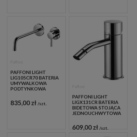
Paffoni
PAFFONI LIGHT
LIG105CR70 BATERIA
UMYWALKOWA
Paffoni
PODTYNKOWA
JEDNOUCHWYTOWA
PAFFONI LIGHT
CHROM
835,00 zł
LIGX131CR BATERIA
szt.
BIDETOWA STOJĄCA
JEDNOUCHWYTOWA
CHROM
609,00 zł
szt.