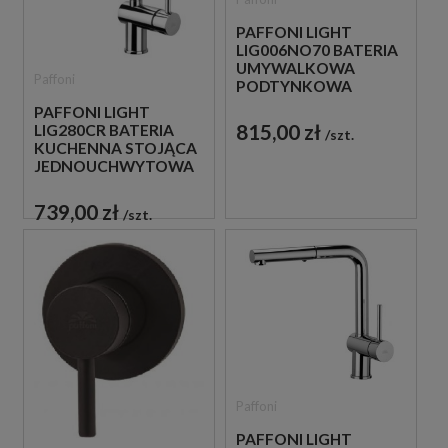
PAFFONI LIGHT
LIG006NO70 BATERIA
UMYWALKOWA
Paffoni
PODTYNKOWA
JEDNOUCHWYTOWA
PAFFONI LIGHT
CZARNA
815,00 zł
LIG280CR BATERIA
szt.
KUCHENNA STOJĄCA
JEDNOUCHWYTOWA
CHROM
739,00 zł
szt.
Paffoni
PAFFONI LIGHT