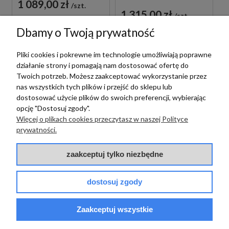
JEDNOUCHWYTOWA
1 089,00 zł
szt.
BIAŁA
1 315,00 zł
szt.
Dbamy o Twoją prywatność
Pliki cookies i pokrewne im technologie umożliwiają poprawne
działanie strony i pomagają nam dostosować ofertę do
Twoich potrzeb. Możesz zaakceptować wykorzystanie przez
nas wszystkich tych plików i przejść do sklepu lub
dostosować użycie plików do swoich preferencji, wybierając
opcję "Dostosuj zgody".
Więcej o plikach cookies przeczytasz w naszej Polityce
prywatności.
Paffoni
Paffoni
PAFFONI LIGHT
PAFFONI LIGHT
zaakceptuj tylko niezbędne
LIG105NO70 BATERIA
LIG106BO70 BATERIA
UMYWALKOWA
UMYWALKOWA
PODTYNKOWA
PODTYNKOWA
dostosuj zgody
JEDNOUCHWYTOWA
JEDNOUCHWYTOWA
CZARNA
BIAŁA
1 089,00 zł
1 089,00 zł
szt.
szt.
Zaakceptuj wszystkie