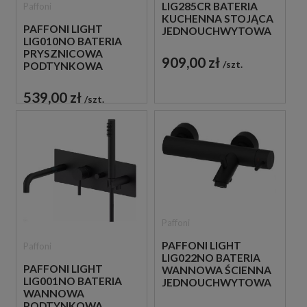
LIG285CR BATERIA
Paffoni
KUCHENNA STOJĄCA
PAFFONI LIGHT
JEDNOUCHWYTOWA
LIG010NO BATERIA
CHROM
PRYSZNICOWA
909,00 zł
szt.
PODTYNKOWA
JEDNOUCHWYTOWA
CZARNA
539,00 zł
szt.
Paffoni
PAFFONI LIGHT
Paffoni
LIG022NO BATERIA
PAFFONI LIGHT
WANNOWA ŚCIENNA
LIG001NO BATERIA
JEDNOUCHWYTOWA
WANNOWA
CZARNA
PODTYNKOWA