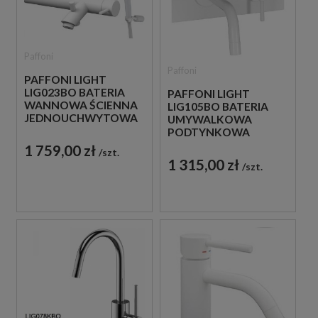
Paffoni
Paffoni
PAFFONI LIGHT
LIG023BO BATERIA
PAFFONI LIGHT
WANNOWA ŚCIENNA
LIG105BO BATERIA
JEDNOUCHWYTOWA
UMYWALKOWA
BIAŁA
PODTYNKOWA
JEDNOUCHWYTOWA
1 759,00 zł
szt.
BIAŁA
1 315,00 zł
szt.