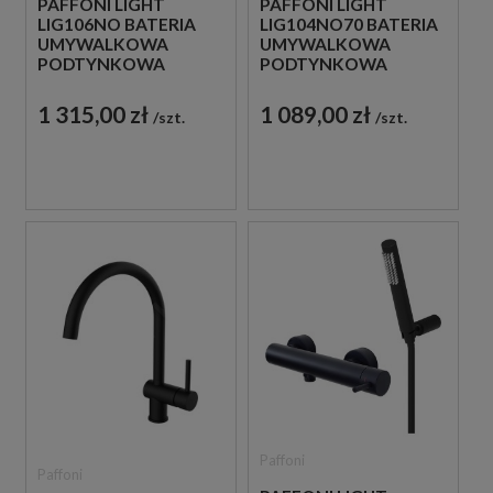
PAFFONI LIGHT
PAFFONI LIGHT
LIG106NO BATERIA
LIG104NO70 BATERIA
UMYWALKOWA
UMYWALKOWA
PODTYNKOWA
PODTYNKOWA
JEDNOUCHWYTOWA
JEDNOUCHWYTOWA
CZARNA
CZARNA
1 315,00 zł
1 089,00 zł
szt.
szt.
Paffoni
Paffoni