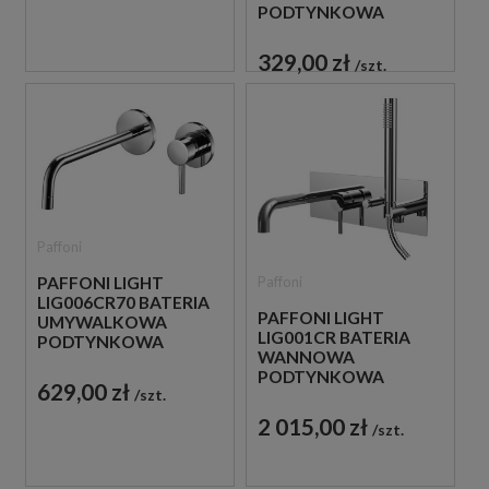
PODTYNKOWA
JEDNOUCHWYTOWA
CHROM
329,00 zł
szt.
Paffoni
Paffoni
PAFFONI LIGHT
LIG006CR70 BATERIA
PAFFONI LIGHT
UMYWALKOWA
LIG001CR BATERIA
PODTYNKOWA
WANNOWA
JEDNOUCHWYTOWA
PODTYNKOWA
CHROM
629,00 zł
szt.
JEDNOUCHWYTOWA
CHROM
2 015,00 zł
szt.