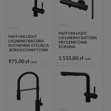
Paffoni
Paffoni
PAFFONI LIGHT
PAFFONI LIGHT
LIG168DNO BATERIA
LIG280NO BATERIA
PRYSZNICOWA
KUCHENNA STOJĄCA
ŚCIENNA
JEDNOUCHWYTOWA
JEDNOUCHWYTOWA
CZARNA
CZARNA
1 515,00 zł
szt.
975,00 zł
szt.
Paffoni