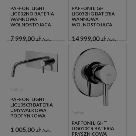
PAFFONI LIGHT
PAFFONI LIGHT
LIG032NO BATERIA
LIG032HG BATERIA
WANNOWA
WANNOWA
WOLNOSTOJĄCA
WOLNOSTOJĄCA
CZARNA
ZŁOTA
7 999,00 zł
14 999,00 zł
szt.
szt.
Paffoni
PAFFONI LIGHT
LIG105CR BATERIA
UMYWALKOWA
Paffoni
PODTYNKOWA
JEDNOUCHWYTOWA
PAFFONI LIGHT
CHROM
1 005,00 zł
LIG010CR BATERIA
szt.
PRYSZNICOWA