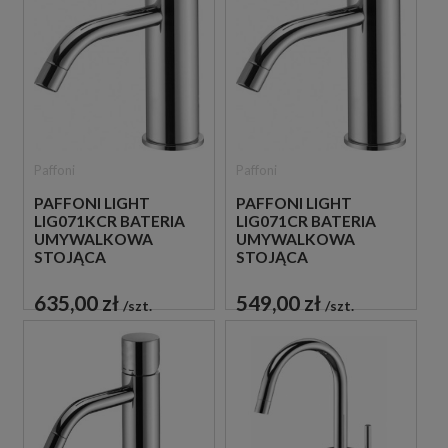
Paffoni
Paffoni
PAFFONI LIGHT
PAFFONI LIGHT
LIG071KCR BATERIA
LIG071CR BATERIA
UMYWALKOWA
UMYWALKOWA
STOJĄCA
STOJĄCA
JEDNOUCHWYTOWA
JEDNOUCHWYTOWA
CHROM
CHROM
635,00 zł
549,00 zł
szt.
szt.