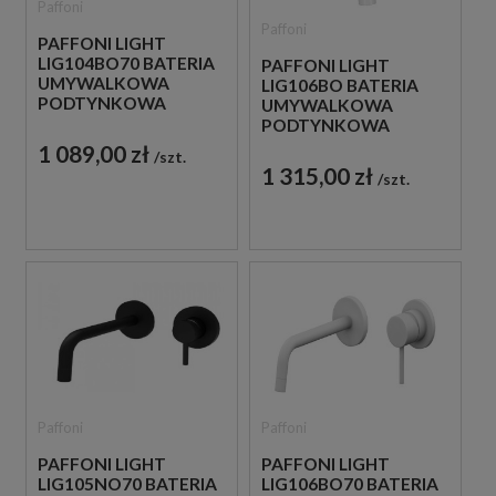
Paffoni
Paffoni
PAFFONI LIGHT
LIG104BO70 BATERIA
PAFFONI LIGHT
UMYWALKOWA
LIG106BO BATERIA
PODTYNKOWA
UMYWALKOWA
JEDNOUCHWYTOWA
PODTYNKOWA
BIAŁA
JEDNOUCHWYTOWA
1 089,00 zł
szt.
BIAŁA
1 315,00 zł
szt.
Paffoni
Paffoni
PAFFONI LIGHT
PAFFONI LIGHT
LIG105NO70 BATERIA
LIG106BO70 BATERIA