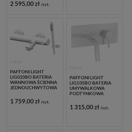
BIAŁA
2 595,00 zł
szt.
Paffoni
Paffoni
PAFFONI LIGHT
LIG023BO BATERIA
PAFFONI LIGHT
WANNOWA ŚCIENNA
LIG105BO BATERIA
JEDNOUCHWYTOWA
UMYWALKOWA
BIAŁA
PODTYNKOWA
JEDNOUCHWYTOWA
1 759,00 zł
szt.
BIAŁA
1 315,00 zł
szt.