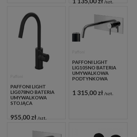
1 135,00 zł
szt.
Paffoni
PAFFONI LIGHT
LIG105NO BATERIA
UMYWALKOWA
Paffoni
PODTYNKOWA
JEDNOUCHWYTOWA
PAFFONI LIGHT
CZARNA
1 315,00 zł
LIG078NO BATERIA
szt.
UMYWALKOWA
STOJĄCA
JEDNOUCHWYTOWA
CZARNA
955,00 zł
szt.