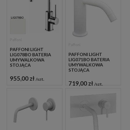
Paffoni
Paffoni
PAFFONI LIGHT
PAFFONI LIGHT
LIG078BO BATERIA
LIG071BO BATERIA
UMYWALKOWA
UMYWALKOWA
STOJĄCA
STOJĄCA
JEDNOUCHWYTOWA
JEDNOUCHWYTOWA
BIAŁA
955,00 zł
szt.
BIAŁA
719,00 zł
szt.