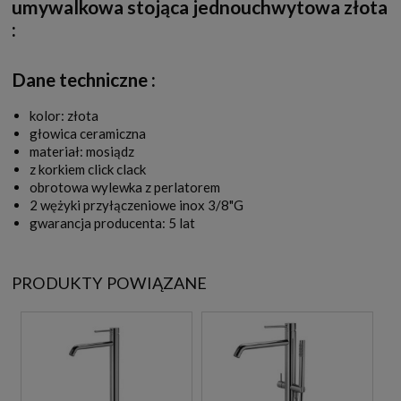
umywalkowa stojąca jednouchwytowa złota
:
Dane techniczne :
kolor: złota
głowica ceramiczna
materiał: mosiądz
z korkiem click clack
obrotowa wylewka z perlatorem
2 wężyki przyłączeniowe inox 3/8"G
gwarancja producenta: 5 lat
PRODUKTY POWIĄZANE