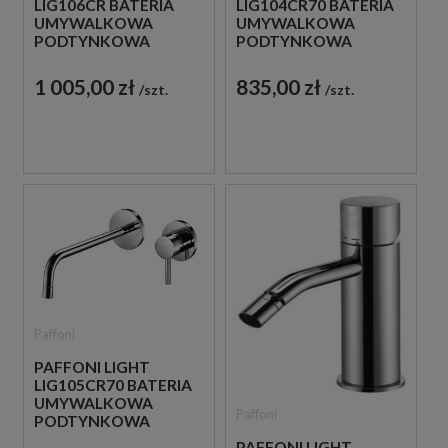
LIG106CR BATERIA
LIG104CR70 BATERIA
UMYWALKOWA
UMYWALKOWA
PODTYNKOWA
PODTYNKOWA
JEDNOUCHWYTOWA
JEDNOUCHWYTOWA
CHROM
CHROM
1 005,00 zł
835,00 zł
szt.
szt.
Paffoni
PAFFONI LIGHT
LIG105CR70 BATERIA
UMYWALKOWA
Paffoni
PODTYNKOWA
JEDNOUCHWYTOWA
PAFFONI LIGHT