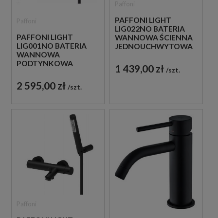
Paffoni
PAFFONI LIGHT
Paffoni
LIG022NO BATERIA
PAFFONI LIGHT
WANNOWA ŚCIENNA
LIG001NO BATERIA
JEDNOUCHWYTOWA
WANNOWA
CZARNA
PODTYNKOWA
1 439,00 zł
szt.
JEDNOUCHWYTOWA
CZARNA
2 595,00 zł
szt.
Paffoni