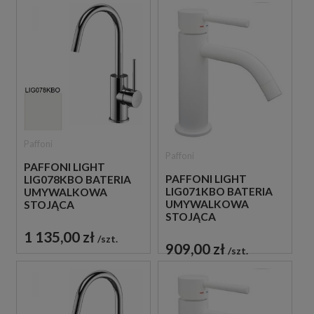
Paffoni
Paffoni
PAFFONI LIGHT
PAFFONI LIGHT
LIG078KBO BATERIA
LIG071KBO BATERIA
UMYWALKOWA
UMYWALKOWA
STOJĄCA
STOJĄCA
JEDNOUCHWYTOWA
JEDNOUCHWYTOWA
BIAŁA
1 135,00 zł
szt.
BIAŁA
909,00 zł
szt.