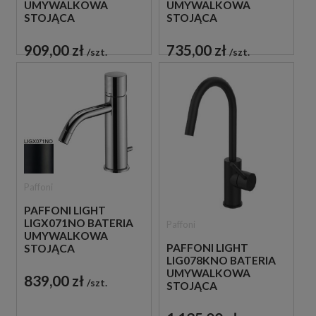
UMYWALKOWA
UMYWALKOWA
STOJĄCA
STOJĄCA
JEDNOUCHWYTOWA
JEDNOUCHWYTOWA
CZARNA
CHROM
909,00 zł
735,00 zł
szt.
szt.
Paffoni
PAFFONI LIGHT
LIGX071NO BATERIA
Paffoni
UMYWALKOWA
PAFFONI LIGHT
STOJĄCA
LIG078KNO BATERIA
JEDNOUCHWYTOWA
UMYWALKOWA
CZARNA
839,00 zł
szt.
STOJĄCA
JEDNOUCHWYTOWA
CZARNA