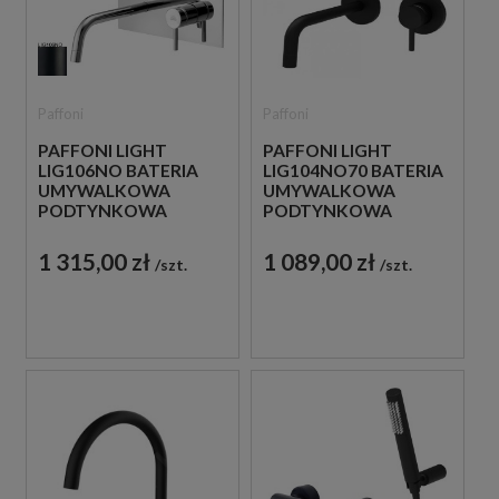
Paffoni
Paffoni
PAFFONI LIGHT
PAFFONI LIGHT
LIG106NO BATERIA
LIG104NO70 BATERIA
UMYWALKOWA
UMYWALKOWA
PODTYNKOWA
PODTYNKOWA
JEDNOUCHWYTOWA
JEDNOUCHWYTOWA
CZARNA
CZARNA
1 315,00 zł
1 089,00 zł
szt.
szt.