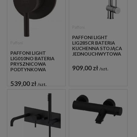
Paffoni
PAFFONI LIGHT
LIG285CR BATERIA
Paffoni
KUCHENNA STOJĄCA
PAFFONI LIGHT
JEDNOUCHWYTOWA
LIG010NO BATERIA
CHROM
PRYSZNICOWA
909,00 zł
szt.
PODTYNKOWA
JEDNOUCHWYTOWA
CZARNA
539,00 zł
szt.