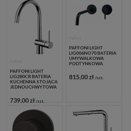
Paffoni
PAFFONI LIGHT
LIG006NO70 BATERIA
UMYWALKOWA
Paffoni
PODTYNKOWA
JEDNOUCHWYTOWA
PAFFONI LIGHT
CZARNA
815,00 zł
LIG280CR BATERIA
szt.
KUCHENNA STOJĄCA
JEDNOUCHWYTOWA
CHROM
739,00 zł
szt.