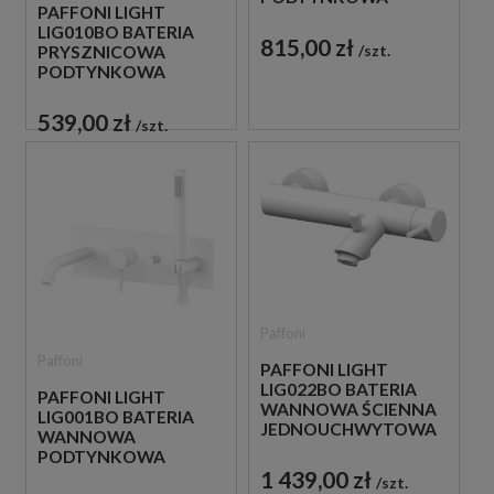
PAFFONI LIGHT
JEDNOUCHWYTOWA
LIG010BO BATERIA
BIAŁA
815,00 zł
szt.
PRYSZNICOWA
PODTYNKOWA
JEDNOUCHWYTOWA
BIAŁA
539,00 zł
szt.
Paffoni
Paffoni
PAFFONI LIGHT
LIG022BO BATERIA
PAFFONI LIGHT
WANNOWA ŚCIENNA
LIG001BO BATERIA
JEDNOUCHWYTOWA
WANNOWA
BIAŁA
PODTYNKOWA
1 439,00 zł
JEDNOUCHWYTOWA
szt.