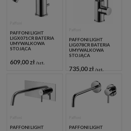
Paffoni
Paffoni
PAFFONI LIGHT
LIGX071CR BATERIA
PAFFONI LIGHT
UMYWALKOWA
LIG078CR BATERIA
STOJĄCA
UMYWALKOWA
JEDNOUCHWYTOWA
STOJĄCA
CHROM
JEDNOUCHWYTOWA
609,00 zł
szt.
CHROM
735,00 zł
szt.
Paffoni
Paffoni
PAFFONI LIGHT
PAFFONI LIGHT