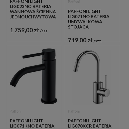
PAFFONI LIGHT
Paffoni
LIG023NO BATERIA
PAFFONI LIGHT
WANNOWA ŚCIENNA
LIG071NO BATERIA
JEDNOUCHWYTOWA
UMYWALKOWA
CZARNA
STOJĄCA
1 759,00 zł
szt.
JEDNOUCHWYTOWA
CZARNA
719,00 zł
szt.
Paffoni
Paffoni
PAFFONI LIGHT
PAFFONI LIGHT
LIG071KNO BATERIA
LIG078KCR BATERIA