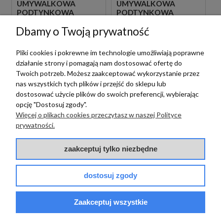
UMYWALKOWA
UMYWALKOWA
PODTYNKOWA
PODTYNKOWA
JEDNOUCHWYTOWA
JEDNOUCHWYTOWA
Dbamy o Twoją prywatność
CZARNA
BIAŁA
1 089,00 zł
1 089,00 zł
szt.
szt.
Pliki cookies i pokrewne im technologie umożliwiają poprawne
działanie strony i pomagają nam dostosować ofertę do
Twoich potrzeb. Możesz zaakceptować wykorzystanie przez
nas wszystkich tych plików i przejść do sklepu lub
dostosować użycie plików do swoich preferencji, wybierając
opcję "Dostosuj zgody".
Więcej o plikach cookies przeczytasz w naszej Polityce
prywatności.
zaakceptuj tylko niezbędne
Paffoni
PAFFONI LIGHT
dostosuj zgody
Paffoni
LIG105BO70 BATERIA
UMYWALKOWA
PAFFONI LIGHT
PODTYNKOWA
Zaakceptuj wszystkie
LIG131BO BATERIA
JEDNOUCHWYTOWA
BIDETOWA STOJĄCA
BIAŁA