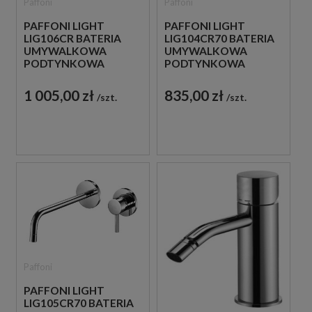
Paffoni
Paffoni
PAFFONI LIGHT
PAFFONI LIGHT
LIG106CR BATERIA
LIG104CR70 BATERIA
UMYWALKOWA
UMYWALKOWA
PODTYNKOWA
PODTYNKOWA
JEDNOUCHWYTOWA
JEDNOUCHWYTOWA
CHROM
CHROM
1 005,00 zł
835,00 zł
szt.
szt.
Paffoni
PAFFONI LIGHT
LIG105CR70 BATERIA