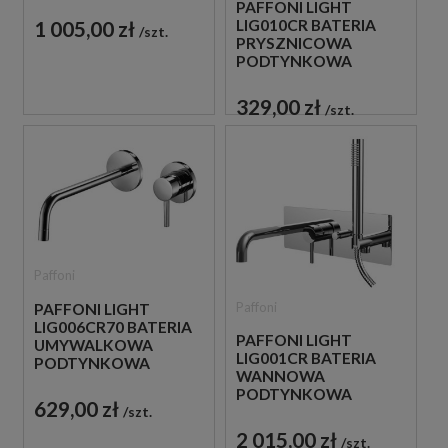
JEDNOUCHWYTOWA
PAFFONI LIGHT
CHROM
1 005,00 zł
LIG010CR BATERIA
szt.
PRYSZNICOWA
PODTYNKOWA
JEDNOUCHWYTOWA
CHROM
329,00 zł
szt.
Paffoni
Paffoni
PAFFONI LIGHT
LIG006CR70 BATERIA
PAFFONI LIGHT
UMYWALKOWA
LIG001CR BATERIA
PODTYNKOWA
WANNOWA
JEDNOUCHWYTOWA
PODTYNKOWA
CHROM
629,00 zł
szt.
JEDNOUCHWYTOWA
CHROM
2 015,00 zł
szt.