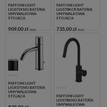
PAFFONI LIGHT
PAFFONI LIGHT
LIG071KNO BATERIA
LIG078KCR BATERIA
UMYWALKOWA
UMYWALKOWA
STOJĄCA
STOJĄCA
JEDNOUCHWYTOWA
JEDNOUCHWYTOWA
CZARNA
CHROM
909,00 zł
735,00 zł
szt.
szt.
Paffoni
PAFFONI LIGHT
LIGX071NO BATERIA
Paffoni
UMYWALKOWA
PAFFONI LIGHT
STOJĄCA
LIG078KNO BATERIA
JEDNOUCHWYTOWA
UMYWALKOWA
CZARNA
839,00 zł