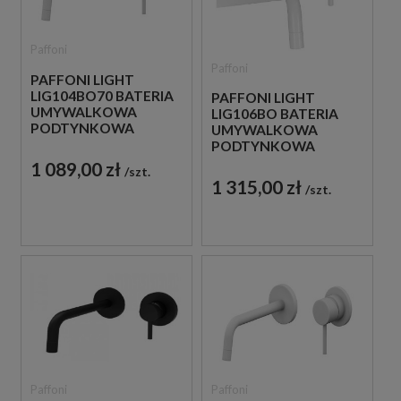
Paffoni
Paffoni
PAFFONI LIGHT
LIG104BO70 BATERIA
PAFFONI LIGHT
UMYWALKOWA
LIG106BO BATERIA
PODTYNKOWA
UMYWALKOWA
JEDNOUCHWYTOWA
PODTYNKOWA
BIAŁA
JEDNOUCHWYTOWA
1 089,00 zł
szt.
BIAŁA
1 315,00 zł
szt.
Paffoni
Paffoni