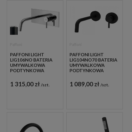
Paffoni
Paffoni
PAFFONI LIGHT
PAFFONI LIGHT
LIG106NO BATERIA
LIG104NO70 BATERIA
UMYWALKOWA
UMYWALKOWA
PODTYNKOWA
PODTYNKOWA
JEDNOUCHWYTOWA
JEDNOUCHWYTOWA
CZARNA
CZARNA
1 315,00 zł
1 089,00 zł
szt.
szt.