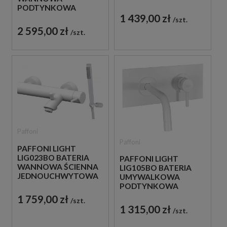
BIAŁA
PODTYNKOWA
1 439,00 zł
JEDNOUCHWYTOWA
szt.
BIAŁA
2 595,00 zł
szt.
Paffoni
Paffoni
PAFFONI LIGHT
LIG023BO BATERIA
PAFFONI LIGHT
WANNOWA ŚCIENNA
LIG105BO BATERIA
JEDNOUCHWYTOWA
UMYWALKOWA
BIAŁA
PODTYNKOWA
JEDNOUCHWYTOWA
1 759,00 zł
szt.
BIAŁA
1 315,00 zł
szt.