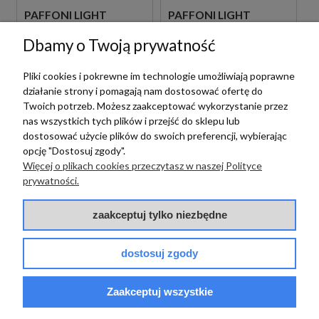
PAFFONI LIGHT
PAFFONI LIGHT
LIG105NO70 BATERIA
LIG106BO70 BATERIA
UMYWALKOWA
UMYWALKOWA
Dbamy o Twoją prywatność
PODTYNKOWA
PODTYNKOWA
JEDNOUCHWYTOWA
JEDNOUCHWYTOWA
Pliki cookies i pokrewne im technologie umożliwiają poprawne
CZARNA
BIAŁA
1 089,00 zł
1 089,00 zł
szt.
szt.
działanie strony i pomagają nam dostosować ofertę do
Twoich potrzeb. Możesz zaakceptować wykorzystanie przez
nas wszystkich tych plików i przejść do sklepu lub
dostosować użycie plików do swoich preferencji, wybierając
opcję "Dostosuj zgody".
Więcej o plikach cookies przeczytasz w naszej Polityce
prywatności.
zaakceptuj tylko niezbędne
dostosuj zgody
Paffoni
PAFFONI LIGHT
Zaakceptuj wszystkie
Paffoni
LIG105BO70 BATERIA
UMYWALKOWA