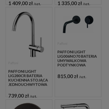
1 409,00 zł
1 335,00 zł
szt.
szt.
Paffoni
PAFFONI LIGHT
LIG006NO70 BATERIA
UMYWALKOWA
Paffoni
PODTYNKOWA
JEDNOUCHWYTOWA
PAFFONI LIGHT
CZARNA
815,00 zł
LIG280CR BATERIA
szt.
KUCHENNA STOJĄCA
JEDNOUCHWYTOWA
CHROM
739,00 zł
szt.