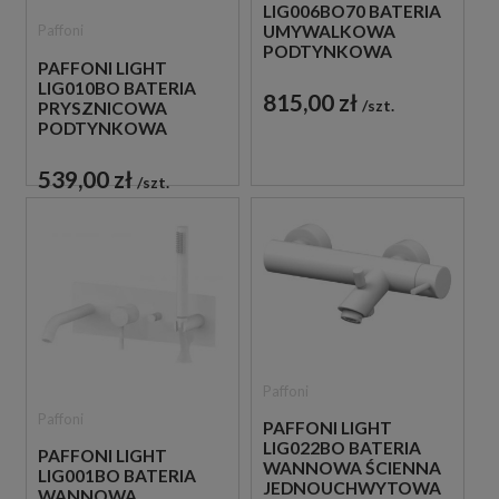
LIG006BO70 BATERIA
Paffoni
UMYWALKOWA
PODTYNKOWA
PAFFONI LIGHT
JEDNOUCHWYTOWA
LIG010BO BATERIA
BIAŁA
815,00 zł
szt.
PRYSZNICOWA
PODTYNKOWA
JEDNOUCHWYTOWA
BIAŁA
539,00 zł
szt.
Paffoni
Paffoni
PAFFONI LIGHT
LIG022BO BATERIA
PAFFONI LIGHT
WANNOWA ŚCIENNA
LIG001BO BATERIA
JEDNOUCHWYTOWA
WANNOWA