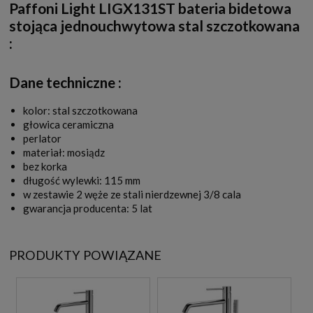
Paffoni Light LIGX131ST bateria bidetowa
stojąca jednouchwytowa stal szczotkowana
:
Dane techniczne :
kolor: stal szczotkowana
głowica ceramiczna
perlator
materiał: mosiądz
bez korka
długość wylewki: 115 mm
w zestawie 2 węże ze stali nierdzewnej 3/8 cala
gwarancja producenta: 5 lat
PRODUKTY POWIĄZANE