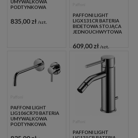
UMYWALKOWA
Paffoni
PODTYNKOWA
JEDNOUCHWYTOWA
PAFFONI LIGHT
CHROM
835,00 zł
LIGX131CR BATERIA
szt.
BIDETOWA STOJĄCA
JEDNOUCHWYTOWA
CHROM
609,00 zł
szt.
Paffoni
PAFFONI LIGHT
LIG106CR70 BATERIA
UMYWALKOWA
Paffoni
PODTYNKOWA
JEDNOUCHWYTOWA
PAFFONI LIGHT
CHROM
LIG131CR BATERIA