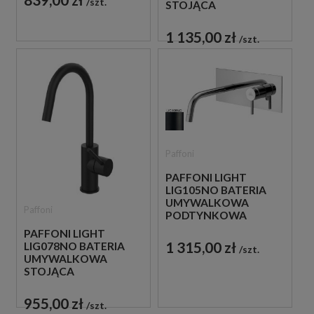
szt.
STOJĄCA
JEDNOUCHWYTOWA
CZARNA
1 135,00 zł
szt.
Paffoni
PAFFONI LIGHT
LIG105NO BATERIA
UMYWALKOWA
Paffoni
PODTYNKOWA
JEDNOUCHWYTOWA
PAFFONI LIGHT
CZARNA
1 315,00 zł
LIG078NO BATERIA
szt.
UMYWALKOWA
STOJĄCA
JEDNOUCHWYTOWA
CZARNA
955,00 zł
szt.