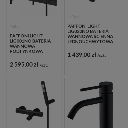
Paffoni
PAFFONI LIGHT
Paffoni
LIG022NO BATERIA
PAFFONI LIGHT
WANNOWA ŚCIENNA
LIG001NO BATERIA
JEDNOUCHWYTOWA
WANNOWA
CZARNA
PODTYNKOWA
1 439,00 zł
szt.
JEDNOUCHWYTOWA
CZARNA
2 595,00 zł
szt.