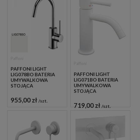
Paffoni
Paffoni
PAFFONI LIGHT
PAFFONI LIGHT
LIG078BO BATERIA
LIG071BO BATERIA
UMYWALKOWA
UMYWALKOWA
STOJĄCA
STOJĄCA
JEDNOUCHWYTOWA
JEDNOUCHWYTOWA
BIAŁA
955,00 zł
szt.
BIAŁA
719,00 zł
szt.