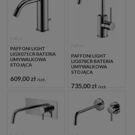
Paffoni
Paffoni
PAFFONI LIGHT
LIGX071CR BATERIA
PAFFONI LIGHT
UMYWALKOWA
LIG078CR BATERIA
STOJĄCA
UMYWALKOWA
JEDNOUCHWYTOWA
STOJĄCA
CHROM
JEDNOUCHWYTOWA
609,00 zł
szt.
CHROM
735,00 zł
szt.