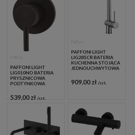
Paffoni
PAFFONI LIGHT
LIG285CR BATERIA
Paffoni
KUCHENNA STOJĄCA
PAFFONI LIGHT
JEDNOUCHWYTOWA
LIG010NO BATERIA
CHROM
PRYSZNICOWA
909,00 zł
szt.
PODTYNKOWA
JEDNOUCHWYTOWA
CZARNA
539,00 zł
szt.