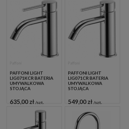
Paffoni
Paffoni
PAFFONI LIGHT
PAFFONI LIGHT
LIG071KCR BATERIA
LIG071CR BATERIA
UMYWALKOWA
UMYWALKOWA
STOJĄCA
STOJĄCA
JEDNOUCHWYTOWA
JEDNOUCHWYTOWA
CHROM
CHROM
635,00 zł
549,00 zł
szt.
szt.