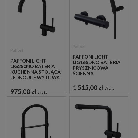
Paffoni
Paffoni
PAFFONI LIGHT
PAFFONI LIGHT
LIG168DNO BATERIA
LIG280NO BATERIA
PRYSZNICOWA
KUCHENNA STOJĄCA
ŚCIENNA
JEDNOUCHWYTOWA
JEDNOUCHWYTOWA
CZARNA
CZARNA
1 515,00 zł
szt.
975,00 zł
szt.