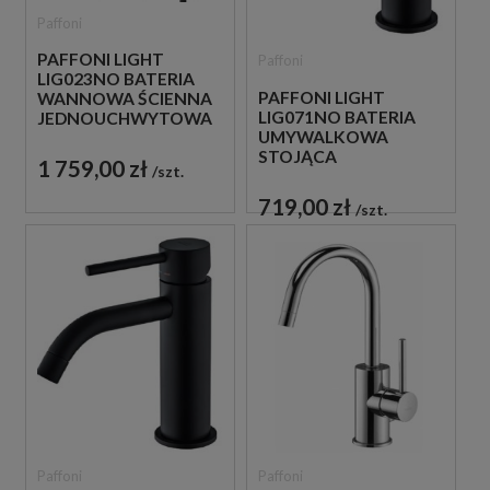
Paffoni
PAFFONI LIGHT
Paffoni
LIG023NO BATERIA
PAFFONI LIGHT
WANNOWA ŚCIENNA
LIG071NO BATERIA
JEDNOUCHWYTOWA
UMYWALKOWA
CZARNA
STOJĄCA
1 759,00 zł
szt.
JEDNOUCHWYTOWA
CZARNA
719,00 zł
szt.
Paffoni
Paffoni