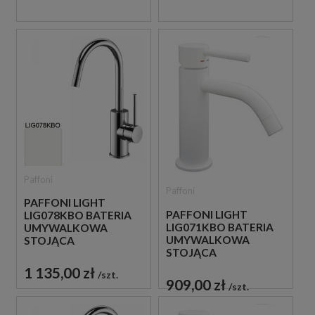
Paffoni
Paffoni
PAFFONI LIGHT
PAFFONI LIGHT
LIG078KBO BATERIA
LIG071KBO BATERIA
UMYWALKOWA
UMYWALKOWA
STOJĄCA
STOJĄCA
JEDNOUCHWYTOWA
JEDNOUCHWYTOWA
BIAŁA
1 135,00 zł
szt.
BIAŁA
909,00 zł
szt.