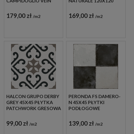
CAMPIDOGLIO VEIN
NATURALE 120X120
60X120 KREMOWY
PŁYTKI GRESOWE
TRAWERTYN Z
IMITUJĄCE LASTRYKO
179,00 zł
169,00 zł
m2
m2
CIEMNYMI ŻYŁAMI
HALCON GRUPO DERBY
PERONDA FS DAMERO-
GREY 45X45 PŁYTKA
N 45X45 PŁYTKI
PATCHWORK GRESOWA
PODŁOGOWE
PATCHWORK
SZACHOWNICA
99,00 zł
139,00 zł
m2
m2