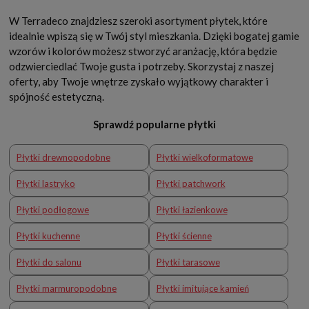
W Terradeco znajdziesz szeroki asortyment płytek, które
idealnie wpiszą się w Twój styl mieszkania. Dzięki bogatej gamie
wzorów i kolorów możesz stworzyć aranżację, która będzie
odzwierciedlać Twoje gusta i potrzeby. Skorzystaj z naszej
oferty, aby Twoje wnętrze zyskało wyjątkowy charakter i
spójność estetyczną.
Sprawdź popularne płytki
Płytki drewnopodobne
Płytki wielkoformatowe
Płytki lastryko
Płytki patchwork
Płytki podłogowe
Płytki łazienkowe
Płytki kuchenne
Płytki ścienne
Płytki do salonu
Płytki tarasowe
Płytki marmuropodobne
Płytki imitujące kamień