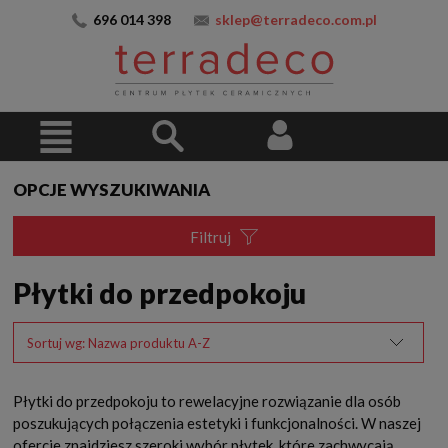
696 014 398
sklep@terradeco.com.pl
OPCJE WYSZUKIWANIA
Filtruj
Płytki do przedpokoju
Sortuj wg:
Nazwa produktu A-Z
Płytki do przedpokoju to rewelacyjne rozwiązanie dla osób
poszukujących połączenia estetyki i funkcjonalności. W naszej
ofercie znajdziesz szeroki wybór płytek, które zachwycają