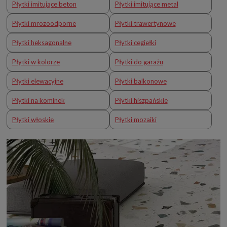
Płytki imitujące beton
Płytki imitujące metal
Płytki mrozoodporne
Płytki trawertynowe
Płytki heksagonalne
Płytki cegiełki
Płytki w kolorze
Płytki do garażu
Płytki elewacyjne
Płytki balkonowe
Płytki na kominek
Płytki hiszpańskie
Płytki włoskie
Płytki mozaiki