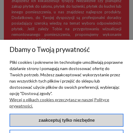
znajdziesz ich kilkadziesiąt tysięcy. Niezależnie czy planujesz
zakup płytek do salonu, płytek do łazienki, płytek do kuchni lub
innego pomieszczenia, u nas znajdziesz najlepsze produkty.
Dodatkowo, do Twojej dyspozycji są profesjonalni doradcy
posiadający szeroką wiedzę na temat wyboru odpowiednich
płytek. Jeśli zależy Tobie na przygotowaniu wizualizacji
remontowanego pomieszczenia, proponujemy wykonanie
projektu już od 500 zł.
Dbamy o Twoją prywatność
Pliki cookies i pokrewne im technologie umożliwiają poprawne
działanie strony i pomagają nam dostosować ofertę do
TERRADECO
Twoich potrzeb. Możesz zaakceptować wykorzystanie przez
nas wszystkich tych plików i przejść do sklepu lub
BAZA WIEDZY
dostosować użycie plików do swoich preferencji, wybierając
opcję "Dostosuj zgody".
Więcej o plikach cookies przeczytasz w naszej Polityce
PŁATNOŚCI I DOSTAWA
prywatności.
POMOC
zaakceptuj tylko niezbędne