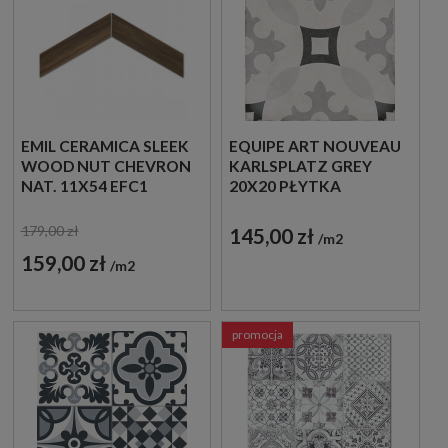
EMIL CERAMICA SLEEK
EQUIPE ART NOUVEAU
WOOD NUT CHEVRON
KARLSPLATZ GREY
NAT. 11X54 EFC1
20X20 PŁYTKA
PŁYTKA
GRESOWA PATCHWORK
DREWNOPODOBNA
179,00 zł
145,00 zł
m2
159,00 zł
m2
promocja