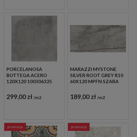
PORCELANOSA
MARAZZI MYSTONE
BOTTEGA ACERO
SILVER ROOT GREY R10
120X120 100306325
60X120 MPFN SZARA
PŁYTKI BETONOWE
PŁYTKA
GRESOWE
ANTYPOŚLIZGOWA
299,00 zł
189,00 zł
m2
m2
IMITUJĄCA MARMUR
promocja
promocja