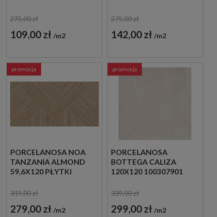
OUTLET
PŁYTKI
DREWNOPODOBNE
275,00 zł
275,00 zł
JODEŁKA
109,00 zł
142,00 zł
m2
m2
promocja
promocja
PORCELANOSA NOA
PORCELANOSA
TANZANIA ALMOND
BOTTEGA CALIZA
59,6X120 PŁYTKI
120X120 100307901
ŚCIENNE IMITUJĄCE
PŁYTKA GRESOWA
DREWNO
319,00 zł
339,00 zł
279,00 zł
299,00 zł
m2
m2