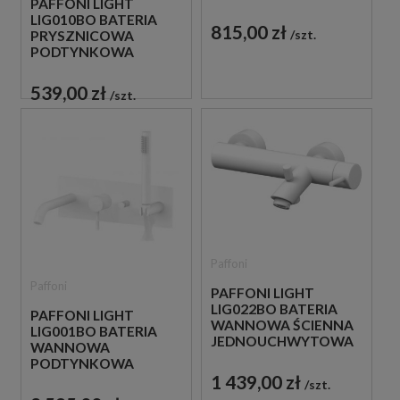
PAFFONI LIGHT
JEDNOUCHWYTOWA
LIG010BO BATERIA
BIAŁA
815,00 zł
szt.
PRYSZNICOWA
PODTYNKOWA
JEDNOUCHWYTOWA
BIAŁA
539,00 zł
szt.
Paffoni
Paffoni
PAFFONI LIGHT
LIG022BO BATERIA
PAFFONI LIGHT
WANNOWA ŚCIENNA
LIG001BO BATERIA
JEDNOUCHWYTOWA
WANNOWA
BIAŁA
PODTYNKOWA
1 439,00 zł
JEDNOUCHWYTOWA
szt.
BIAŁA