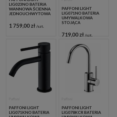
LIG023NO BATERIA
PAFFONI LIGHT
WANNOWA ŚCIENNA
LIG071NO BATERIA
JEDNOUCHWYTOWA
UMYWALKOWA
CZARNA
STOJĄCA
1 759,00 zł
szt.
JEDNOUCHWYTOWA
CZARNA
719,00 zł
szt.
Paffoni
Paffoni
PAFFONI LIGHT
PAFFONI LIGHT
LIG071KNO BATERIA
LIG078KCR BATERIA