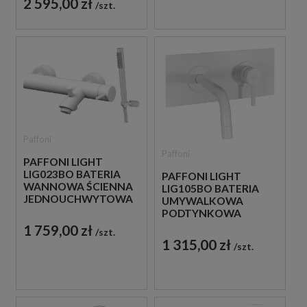
2 595,00 zł
szt.
Paffoni
Paffoni
PAFFONI LIGHT
LIG023BO BATERIA
PAFFONI LIGHT
WANNOWA ŚCIENNA
LIG105BO BATERIA
JEDNOUCHWYTOWA
UMYWALKOWA
BIAŁA
PODTYNKOWA
JEDNOUCHWYTOWA
1 759,00 zł
szt.
BIAŁA
1 315,00 zł
szt.