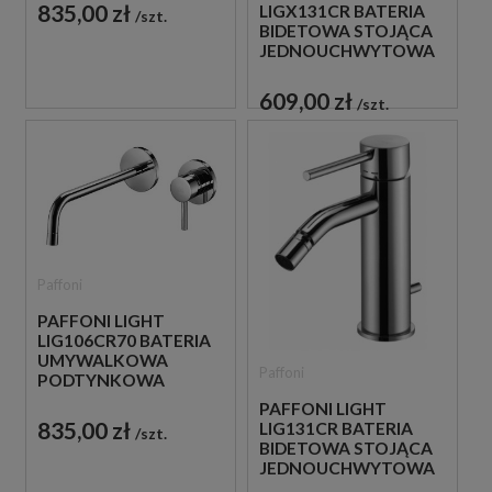
CHROM
835,00 zł
LIGX131CR BATERIA
szt.
BIDETOWA STOJĄCA
JEDNOUCHWYTOWA
CHROM
609,00 zł
szt.
Paffoni
PAFFONI LIGHT
LIG106CR70 BATERIA
UMYWALKOWA
Paffoni
PODTYNKOWA
JEDNOUCHWYTOWA
PAFFONI LIGHT
CHROM
835,00 zł
LIG131CR BATERIA
szt.
BIDETOWA STOJĄCA
JEDNOUCHWYTOWA
CHROM