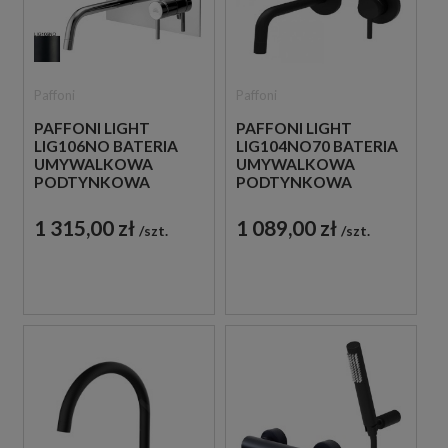
Paffoni
Paffoni
PAFFONI LIGHT
PAFFONI LIGHT
LIG106NO BATERIA
LIG104NO70 BATERIA
UMYWALKOWA
UMYWALKOWA
PODTYNKOWA
PODTYNKOWA
JEDNOUCHWYTOWA
JEDNOUCHWYTOWA
CZARNA
CZARNA
1 315,00 zł
1 089,00 zł
szt.
szt.