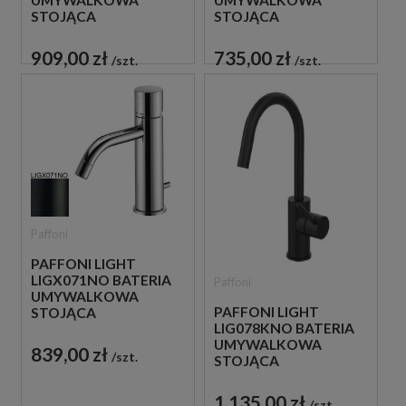
UMYWALKOWA
UMYWALKOWA
STOJĄCA
STOJĄCA
JEDNOUCHWYTOWA
JEDNOUCHWYTOWA
CZARNA
CHROM
909,00 zł
735,00 zł
szt.
szt.
Paffoni
PAFFONI LIGHT
LIGX071NO BATERIA
Paffoni
UMYWALKOWA
PAFFONI LIGHT
STOJĄCA
LIG078KNO BATERIA
JEDNOUCHWYTOWA
UMYWALKOWA
CZARNA
839,00 zł
szt.
STOJĄCA
JEDNOUCHWYTOWA
CZARNA
1 135,00 zł
szt.