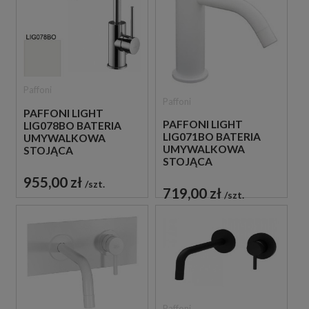
Paffoni
Paffoni
PAFFONI LIGHT
PAFFONI LIGHT
LIG078BO BATERIA
LIG071BO BATERIA
UMYWALKOWA
UMYWALKOWA
STOJĄCA
STOJĄCA
JEDNOUCHWYTOWA
JEDNOUCHWYTOWA
BIAŁA
955,00 zł
szt.
BIAŁA
719,00 zł
szt.
Paffoni