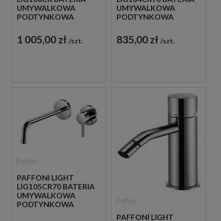
UMYWALKOWA
UMYWALKOWA
PODTYNKOWA
PODTYNKOWA
JEDNOUCHWYTOWA
JEDNOUCHWYTOWA
CHROM
CHROM
1 005,00 zł
835,00 zł
szt.
szt.
Paffoni
PAFFONI LIGHT
LIG105CR70 BATERIA
UMYWALKOWA
Paffoni
PODTYNKOWA
JEDNOUCHWYTOWA
PAFFONI LIGHT