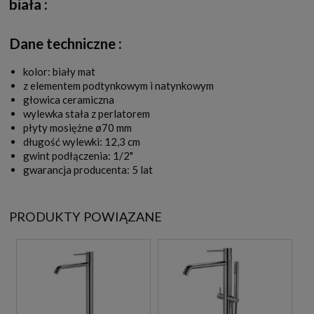
biała
:
Dane techniczne :
kolor: biały mat
z elementem podtynkowym i natynkowym
głowica ceramiczna
wylewka stała z perlatorem
płyty mosiężne ø70 mm
długość wylewki: 12,3 cm
gwint podłączenia: 1/2"
gwarancja producenta: 5 lat
PRODUKTY POWIĄZANE