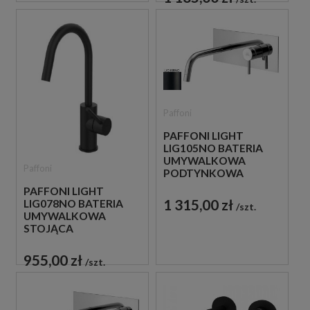
Paffoni
PAFFONI LIGHT
LIG105NO BATERIA
UMYWALKOWA
Paffoni
PODTYNKOWA
JEDNOUCHWYTOWA
PAFFONI LIGHT
CZARNA
1 315,00 zł
LIG078NO BATERIA
szt.
UMYWALKOWA
STOJĄCA
JEDNOUCHWYTOWA
CZARNA
955,00 zł
szt.