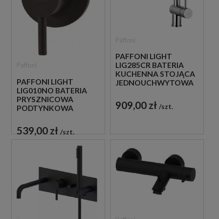
Paffoni
PAFFONI LIGHT
LIG285CR BATERIA
Paffoni
KUCHENNA STOJĄCA
PAFFONI LIGHT
JEDNOUCHWYTOWA
LIG010NO BATERIA
CHROM
PRYSZNICOWA
909,00 zł
szt.
PODTYNKOWA
JEDNOUCHWYTOWA
CZARNA
539,00 zł
szt.