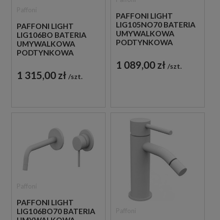
Paffoni
PAFFONI LIGHT
LIG105NO70 BATERIA
PAFFONI LIGHT
UMYWALKOWA
LIG106BO BATERIA
PODTYNKOWA
UMYWALKOWA
JEDNOUCHWYTOWA
PODTYNKOWA
CZARNA
JEDNOUCHWYTOWA
1 089,00 zł
szt.
BIAŁA
1 315,00 zł
szt.
Paffoni
PAFFONI LIGHT
Paffoni
LIG106BO70 BATERIA