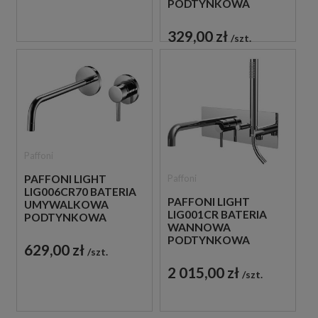
PODTYNKOWA
JEDNOUCHWYTOWA
CHROM
329,00 zł
szt.
Paffoni
Paffoni
PAFFONI LIGHT
LIG006CR70 BATERIA
PAFFONI LIGHT
UMYWALKOWA
LIG001CR BATERIA
PODTYNKOWA
WANNOWA
JEDNOUCHWYTOWA
PODTYNKOWA
CHROM
629,00 zł
szt.
JEDNOUCHWYTOWA
CHROM
2 015,00 zł
szt.