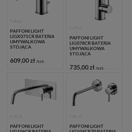
Paffoni
Paffoni
PAFFONI LIGHT
LIGX071CR BATERIA
PAFFONI LIGHT
UMYWALKOWA
LIG078CR BATERIA
STOJĄCA
UMYWALKOWA
JEDNOUCHWYTOWA
STOJĄCA
CHROM
JEDNOUCHWYTOWA
609,00 zł
szt.
CHROM
735,00 zł
szt.
Paffoni
Paffoni
PAFFONI LIGHT
PAFFONI LIGHT
LIG106CR BATERIA
LIG104CR70 BATERIA