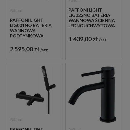
Paffoni
PAFFONI LIGHT
Paffoni
LIG022NO BATERIA
PAFFONI LIGHT
WANNOWA ŚCIENNA
LIG001NO BATERIA
JEDNOUCHWYTOWA
WANNOWA
CZARNA
PODTYNKOWA
1 439,00 zł
szt.
JEDNOUCHWYTOWA
CZARNA
2 595,00 zł
szt.
Paffoni
PAFFONI LIGHT
Paffoni