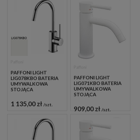
Paffoni
Paffoni
PAFFONI LIGHT
PAFFONI LIGHT
LIG078KBO BATERIA
LIG071KBO BATERIA
UMYWALKOWA
UMYWALKOWA
STOJĄCA
STOJĄCA
JEDNOUCHWYTOWA
JEDNOUCHWYTOWA
BIAŁA
1 135,00 zł
szt.
BIAŁA
909,00 zł
szt.