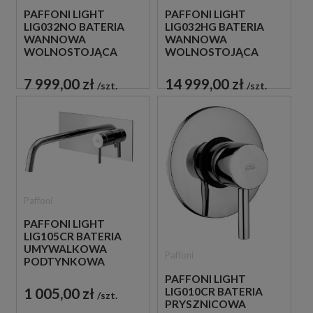
PAFFONI LIGHT
PAFFONI LIGHT
LIG032NO BATERIA
LIG032HG BATERIA
WANNOWA
WANNOWA
WOLNOSTOJĄCA
WOLNOSTOJĄCA
CZARNA
ZŁOTA
7 999,00 zł
14 999,00 zł
szt.
szt.
Paffoni
PAFFONI LIGHT
LIG105CR BATERIA
UMYWALKOWA
Paffoni
PODTYNKOWA
JEDNOUCHWYTOWA
PAFFONI LIGHT
CHROM
1 005,00 zł
LIG010CR BATERIA
szt.
PRYSZNICOWA