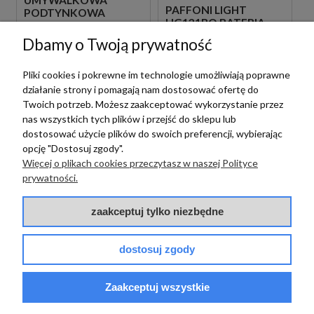
UMYWALKOWA
PAFFONI LIGHT
PODTYNKOWA
LIG131BO BATERIA
JEDNOUCHWYTOWA
BIDETOWA STOJĄCA
BIAŁA
Dbamy o Twoją prywatność
1 089,00 zł
szt.
JEDNOUCHWYTOWA
BIAŁA
Pliki cookies i pokrewne im technologie umożliwiają poprawne
719,00 zł
szt.
działanie strony i pomagają nam dostosować ofertę do
Twoich potrzeb. Możesz zaakceptować wykorzystanie przez
nas wszystkich tych plików i przejść do sklepu lub
dostosować użycie plików do swoich preferencji, wybierając
opcję "Dostosuj zgody".
Więcej o plikach cookies przeczytasz w naszej Polityce
prywatności.
zaakceptuj tylko niezbędne
Paffoni
PAFFONI LIGHT
dostosuj zgody
LIG105BO70 BATERIA
UMYWALKOWA
Paffoni
PODTYNKOWA
Zaakceptuj wszystkie
JEDNOUCHWYTOWA
PAFFONI LIGHT
BIAŁA
1 089,00 zł
LIGX131NO BATERIA
szt.