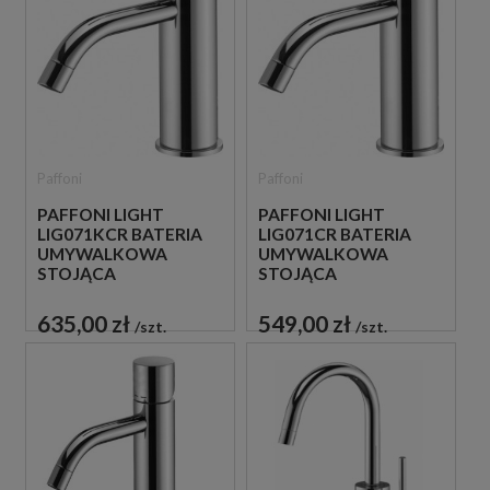
Paffoni
Paffoni
PAFFONI LIGHT
PAFFONI LIGHT
LIG071KCR BATERIA
LIG071CR BATERIA
UMYWALKOWA
UMYWALKOWA
STOJĄCA
STOJĄCA
JEDNOUCHWYTOWA
JEDNOUCHWYTOWA
CHROM
CHROM
635,00 zł
549,00 zł
szt.
szt.