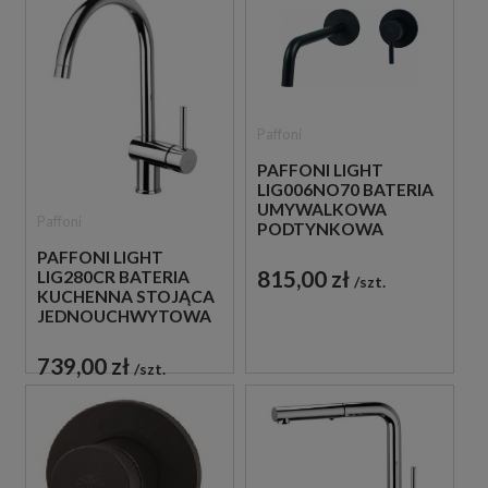
Paffoni
PAFFONI LIGHT
LIG006NO70 BATERIA
UMYWALKOWA
Paffoni
PODTYNKOWA
JEDNOUCHWYTOWA
PAFFONI LIGHT
CZARNA
815,00 zł
LIG280CR BATERIA
szt.
KUCHENNA STOJĄCA
JEDNOUCHWYTOWA
CHROM
739,00 zł
szt.