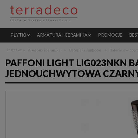
PŁYTKI
ARMATURA I CERAMIKA
PROMOCJE
BES
»
»
»
Jesteś w:
Armatura i ceramika
Baterie łazienkowe
Baterie wannow
PAFFONI LIGHT LIG023NKN
JEDNOUCHWYTOWA CZARNY 