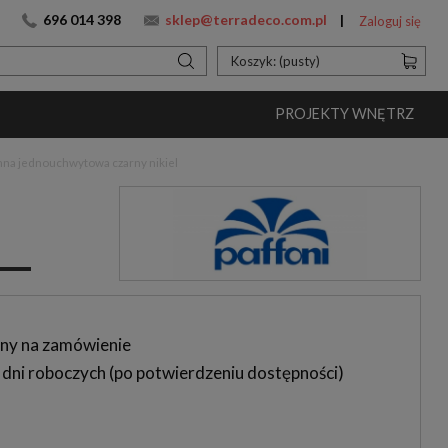
696 014 398
sklep@terradeco.com.pl
Zaloguj się
Koszyk:
(pusty)
PROJEKTY WNĘTRZ
nna jednouchwytowa czarny nikiel
ny na zamówienie
 dni roboczych