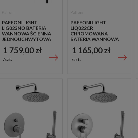
Paffoni
Paffoni
PAFFONI LIGHT
PAFFONI LIGHT
LIG023NO BATERIA
LIQ022CR
WANNOWA ŚCIENNA
CHROMOWANA
JEDNOUCHWYTOWA
BATERIA WANNOWA
CZARNA
ŚCIENNA
1 759,00 zł
1 165,00 zł
TERMOSTATYCZNA
szt.
szt.