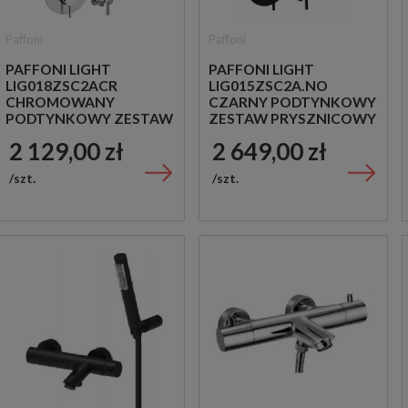
Paffoni
Paffoni
PAFFONI LIGHT
PAFFONI LIGHT
LIG018ZSC2ACR
LIG015ZSC2A.NO
CHROMOWANY
CZARNY PODTYNKOWY
PODTYNKOWY ZESTAW
ZESTAW PRYSZNICOWY
PRYSZNICOWY
2 129,00 zł
2 649,00 zł
szt.
szt.