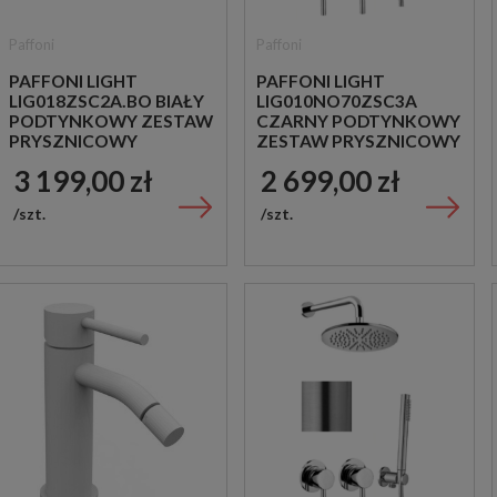
Paffoni
Paffoni
PAFFONI LIGHT
PAFFONI LIGHT
LIG018ZSC2A.BO BIAŁY
LIG010NO70ZSC3A
PODTYNKOWY ZESTAW
CZARNY PODTYNKOWY
PRYSZNICOWY
ZESTAW PRYSZNICOWY
3 199,00 zł
2 699,00 zł
szt.
szt.