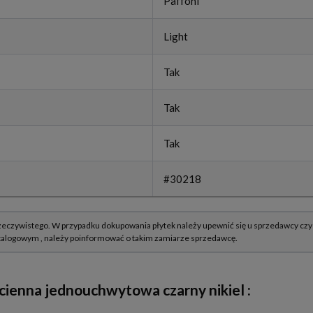
Paffoni
Light
Tak
Tak
Tak
#30218
cienna jednouchwytowa czarny nikiel
: