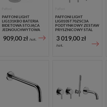
Paffoni
Paffoni
PAFFONI LIGHT
PAFFONI LIGHT
LIG131KBO BATERIA
LIG010ST70ZSC3A
BIDETOWA STOJĄCA
PODTYNKOWY ZESTAW
JEDNOUCHWYTOWA
PRYSZNICOWY STAL
BIAŁA
SZCZOTKOWANA
909,00 zł
3 019,00 zł
szt.
szt.