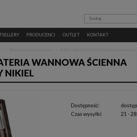
TSELLERY
PRODUCENCI
OUTLET
KONTAKT
»
»
e
Baterie wannowe ścienne
Paffoni Light LIG023NKN bateria wannowa ście
 BATERIA WANNOWA ŚCIENNA
NIKIEL
Dostępność:
dostęp
Czas wysyłki:
21 - 28