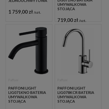
LIG071NO BATERIA
JEDNOUCHWYTOWA
UMYWALKOWA
CZARNA
STOJĄCA
1 759,00 zł
szt.
JEDNOUCHWYTOWA
CZARNA
719,00 zł
szt.
Paffoni
Paffoni
PAFFONI LIGHT
PAFFONI LIGHT
LIG071KNO BATERIA
LIG078KCR BATERIA
UMYWALKOWA
UMYWALKOWA
STOJĄCA
STOJĄCA
JEDNOUCHWYTOWA
JEDNOUCHWYTOWA