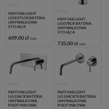
Paffoni
Paffoni
PAFFONI LIGHT
LIGX071CR BATERIA
PAFFONI LIGHT
UMYWALKOWA
LIG078CR BATERIA
STOJĄCA
UMYWALKOWA
JEDNOUCHWYTOWA
STOJĄCA
CHROM
JEDNOUCHWYTOWA
609,00 zł
szt.
CHROM
735,00 zł
szt.
Paffoni
Paffoni
PAFFONI LIGHT
PAFFONI LIGHT
LIG106CR BATERIA
LIG104CR70 BATERIA
UMYWALKOWA
UMYWALKOWA
PODTYNKOWA
PODTYNKOWA