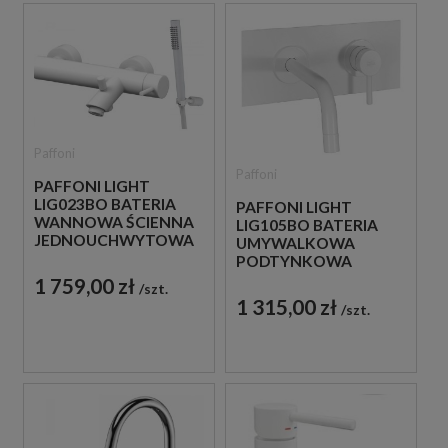
Paffoni
Paffoni
PAFFONI LIGHT
LIG023BO BATERIA
PAFFONI LIGHT
WANNOWA ŚCIENNA
LIG105BO BATERIA
JEDNOUCHWYTOWA
UMYWALKOWA
BIAŁA
PODTYNKOWA
JEDNOUCHWYTOWA
1 759,00 zł
szt.
BIAŁA
1 315,00 zł
szt.