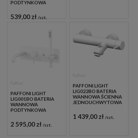
PODTYNKOWA
JEDNOUCHWYTOWA
BIAŁA
539,00 zł
szt.
Paffoni
Paffoni
PAFFONI LIGHT
LIG022BO BATERIA
PAFFONI LIGHT
WANNOWA ŚCIENNA
LIG001BO BATERIA
JEDNOUCHWYTOWA
WANNOWA
BIAŁA
PODTYNKOWA
1 439,00 zł
JEDNOUCHWYTOWA
szt.
BIAŁA
2 595,00 zł
szt.