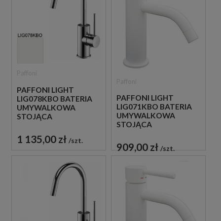
Paffoni
Paffoni
PAFFONI LIGHT
PAFFONI LIGHT
LIG078KBO BATERIA
LIG071KBO BATERIA
UMYWALKOWA
UMYWALKOWA
STOJĄCA
STOJĄCA
JEDNOUCHWYTOWA
JEDNOUCHWYTOWA
BIAŁA
1 135,00 zł
szt.
BIAŁA
909,00 zł
szt.