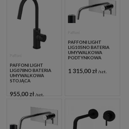
Paffoni
PAFFONI LIGHT
LIG105NO BATERIA
UMYWALKOWA
Paffoni
PODTYNKOWA
JEDNOUCHWYTOWA
PAFFONI LIGHT
CZARNA
1 315,00 zł
LIG078NO BATERIA
szt.
UMYWALKOWA
STOJĄCA
JEDNOUCHWYTOWA
CZARNA
955,00 zł
szt.