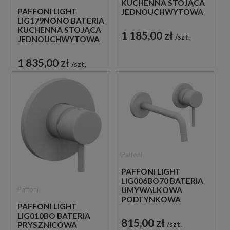
KUCHENNA STOJĄCA
PAFFONI LIGHT
JEDNOUCHWYTOWA
LIG179NONO BATERIA
CZARNA
KUCHENNA STOJĄCA
1 185,00 zł
szt.
JEDNOUCHWYTOWA
CZARNA
1 835,00 zł
szt.
Paffoni
PAFFONI LIGHT
LIG006BO70 BATERIA
Paffoni
UMYWALKOWA
PODTYNKOWA
PAFFONI LIGHT
JEDNOUCHWYTOWA
LIG010BO BATERIA
BIAŁA
815,00 zł
szt.
PRYSZNICOWA