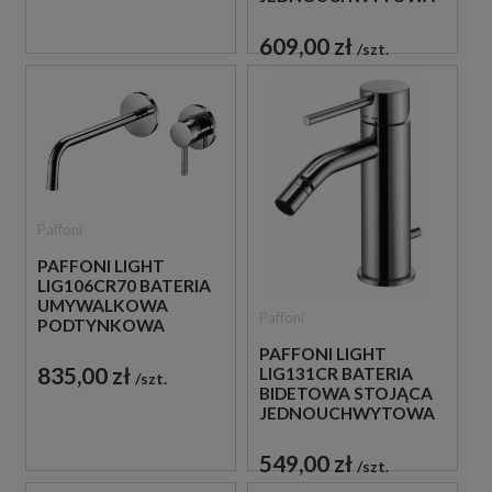
CHROM
609,00 zł
szt.
Paffoni
PAFFONI LIGHT
LIG106CR70 BATERIA
UMYWALKOWA
Paffoni
PODTYNKOWA
JEDNOUCHWYTOWA
PAFFONI LIGHT
CHROM
835,00 zł
LIG131CR BATERIA
szt.
BIDETOWA STOJĄCA
JEDNOUCHWYTOWA
CHROM
549,00 zł
szt.