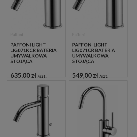
Paffoni
Paffoni
PAFFONI LIGHT
PAFFONI LIGHT
LIG071KCR BATERIA
LIG071CR BATERIA
UMYWALKOWA
UMYWALKOWA
STOJĄCA
STOJĄCA
JEDNOUCHWYTOWA
JEDNOUCHWYTOWA
CHROM
CHROM
635,00 zł
549,00 zł
szt.
szt.