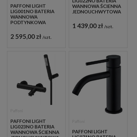
LIG022NO BATERIA
PAFFONI LIGHT
WANNOWA ŚCIENNA
LIG001NO BATERIA
JEDNOUCHWYTOWA
WANNOWA
CZARNA
PODTYNKOWA
1 439,00 zł
szt.
JEDNOUCHWYTOWA
CZARNA
2 595,00 zł
szt.
Paffoni
PAFFONI LIGHT
Paffoni
LIG023NO BATERIA
PAFFONI LIGHT
WANNOWA ŚCIENNA