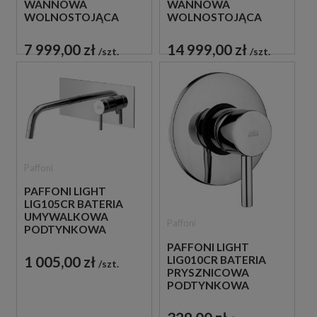
WANNOWA
WANNOWA
WOLNOSTOJĄCA
WOLNOSTOJĄCA
CZARNA
ZŁOTA
7 999,00 zł
14 999,00 zł
szt.
szt.
Paffoni
PAFFONI LIGHT
LIG105CR BATERIA
UMYWALKOWA
Paffoni
PODTYNKOWA
JEDNOUCHWYTOWA
PAFFONI LIGHT
CHROM
1 005,00 zł
LIG010CR BATERIA
szt.
PRYSZNICOWA
PODTYNKOWA
JEDNOUCHWYTOWA
CHROM