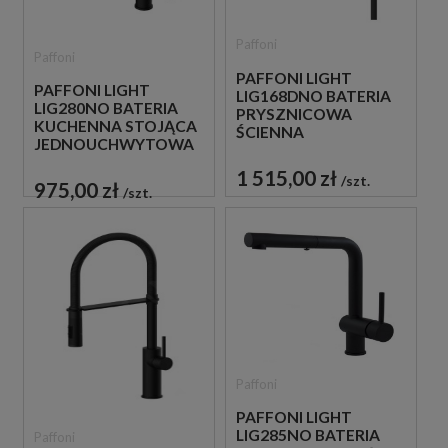
Paffoni
Paffoni
PAFFONI LIGHT
PAFFONI LIGHT
LIG168DNO BATERIA
LIG280NO BATERIA
PRYSZNICOWA
KUCHENNA STOJĄCA
ŚCIENNA
JEDNOUCHWYTOWA
JEDNOUCHWYTOWA
CZARNA
CZARNA
1 515,00 zł
szt.
975,00 zł
szt.
Paffoni
PAFFONI LIGHT
LIG285NO BATERIA
Paffoni