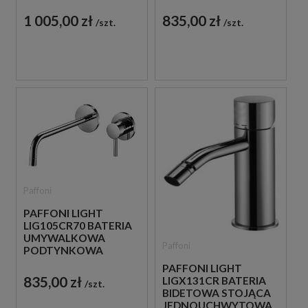
JEDNOUCHWYTOWA
JEDNOUCHWYTOWA
CHROM
CHROM
1 005,00 zł
835,00 zł
szt.
szt.
Paffoni
PAFFONI LIGHT
LIG105CR70 BATERIA
UMYWALKOWA
Paffoni
PODTYNKOWA
JEDNOUCHWYTOWA
PAFFONI LIGHT
CHROM
835,00 zł
LIGX131CR BATERIA
szt.
BIDETOWA STOJĄCA
JEDNOUCHWYTOWA