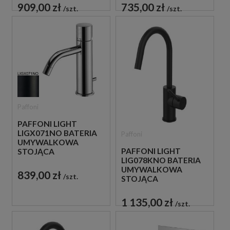
CZARNA
CHROM
909,00 zł
735,00 zł
szt.
szt.
Paffoni
PAFFONI LIGHT
LIGX071NO BATERIA
Paffoni
UMYWALKOWA
PAFFONI LIGHT
STOJĄCA
LIG078KNO BATERIA
JEDNOUCHWYTOWA
UMYWALKOWA
CZARNA
839,00 zł
szt.
STOJĄCA
JEDNOUCHWYTOWA
CZARNA
1 135,00 zł
szt.