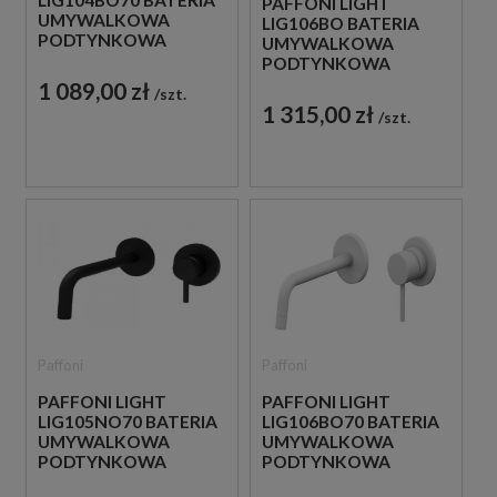
LIG104BO70 BATERIA
PAFFONI LIGHT
UMYWALKOWA
LIG106BO BATERIA
PODTYNKOWA
UMYWALKOWA
JEDNOUCHWYTOWA
PODTYNKOWA
BIAŁA
JEDNOUCHWYTOWA
1 089,00 zł
szt.
BIAŁA
1 315,00 zł
szt.
Paffoni
Paffoni
PAFFONI LIGHT
PAFFONI LIGHT
LIG105NO70 BATERIA
LIG106BO70 BATERIA
UMYWALKOWA
UMYWALKOWA
PODTYNKOWA
PODTYNKOWA
JEDNOUCHWYTOWA
JEDNOUCHWYTOWA