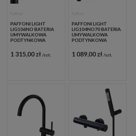
Paffoni
Paffoni
PAFFONI LIGHT
PAFFONI LIGHT
LIG106NO BATERIA
LIG104NO70 BATERIA
UMYWALKOWA
UMYWALKOWA
PODTYNKOWA
PODTYNKOWA
JEDNOUCHWYTOWA
JEDNOUCHWYTOWA
CZARNA
CZARNA
1 315,00 zł
1 089,00 zł
szt.
szt.