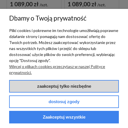
CZARNA
BIAŁA
1 089,00 zł
1 089,00 zł
szt.
szt.
Dbamy o Twoją prywatność
Pliki cookies i pokrewne im technologie umożliwiają poprawne
działanie strony i pomagają nam dostosować ofertę do
Twoich potrzeb. Możesz zaakceptować wykorzystanie przez
nas wszystkich tych plików i przejść do sklepu lub
dostosować użycie plików do swoich preferencji, wybierając
opcję "Dostosuj zgody".
Więcej o plikach cookies przeczytasz w naszej Polityce
prywatności.
Paffoni
PAFFONI LIGHT
zaakceptuj tylko niezbędne
Paffoni
LIG105BO70 BATERIA
UMYWALKOWA
PAFFONI LIGHT
PODTYNKOWA
dostosuj zgody
LIG131BO BATERIA
JEDNOUCHWYTOWA
BIDETOWA STOJĄCA
BIAŁA
1 089,00 zł
szt.
JEDNOUCHWYTOWA
Zaakceptuj wszystkie
BIAŁA
719,00 zł
szt.