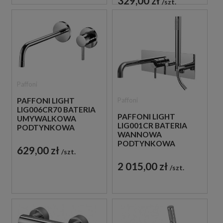
329,00 zł
szt.
Paffoni
Paffoni
PAFFONI LIGHT
LIG006CR70 BATERIA
PAFFONI LIGHT
UMYWALKOWA
LIG001CR BATERIA
PODTYNKOWA
WANNOWA
JEDNOUCHWYTOWA
PODTYNKOWA
CHROM
629,00 zł
szt.
JEDNOUCHWYTOWA
CHROM
2 015,00 zł
szt.