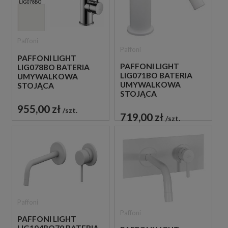
Paffoni
Paffoni
PAFFONI LIGHT
PAFFONI LIGHT
LIG078BO BATERIA
LIG071BO BATERIA
UMYWALKOWA
UMYWALKOWA
STOJĄCA
STOJĄCA
JEDNOUCHWYTOWA
JEDNOUCHWYTOWA
BIAŁA
955,00 zł
szt.
BIAŁA
719,00 zł
szt.
Paffoni
Paffoni
PAFFONI LIGHT