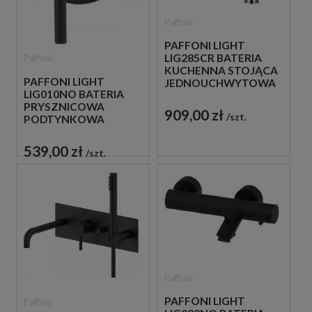
Paffoni
PAFFONI LIGHT
LIG285CR BATERIA
Paffoni
KUCHENNA STOJĄCA
PAFFONI LIGHT
JEDNOUCHWYTOWA
LIG010NO BATERIA
CHROM
PRYSZNICOWA
909,00 zł
szt.
PODTYNKOWA
JEDNOUCHWYTOWA
CZARNA
539,00 zł
szt.
Paffoni
PAFFONI LIGHT
Paffoni