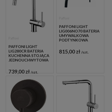
Paffoni
PAFFONI LIGHT
LIG006NO70 BATERIA
UMYWALKOWA
Paffoni
PODTYNKOWA
JEDNOUCHWYTOWA
PAFFONI LIGHT
CZARNA
815,00 zł
LIG280CR BATERIA
szt.
KUCHENNA STOJĄCA
JEDNOUCHWYTOWA
CHROM
739,00 zł
szt.