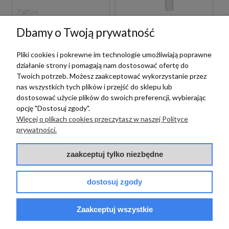
Paffoni
Paffoni
PAFFONI LIGHT
Dbamy o Twoją prywatność
LIG104BO70 BATERIA
PAFFONI LIGHT
UMYWALKOWA
LIG106BO BATERIA
Pliki cookies i pokrewne im technologie umożliwiają poprawne
PODTYNKOWA
UMYWALKOWA
działanie strony i pomagają nam dostosować ofertę do
JEDNOUCHWYTOWA
PODTYNKOWA
BIAŁA
JEDNOUCHWYTOWA
Twoich potrzeb. Możesz zaakceptować wykorzystanie przez
1 089,00 zł
szt.
BIAŁA
nas wszystkich tych plików i przejść do sklepu lub
1 315,00 zł
szt.
dostosować użycie plików do swoich preferencji, wybierając
opcję "Dostosuj zgody".
Więcej o plikach cookies przeczytasz w naszej Polityce
prywatności.
zaakceptuj tylko niezbędne
dostosuj zgody
Paffoni
Paffoni
Zaakceptuj wszystkie
PAFFONI LIGHT
PAFFONI LIGHT