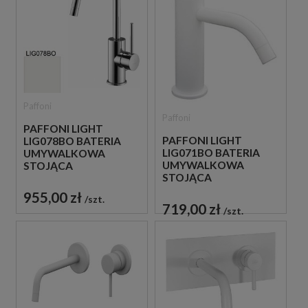
Paffoni
Paffoni
PAFFONI LIGHT
PAFFONI LIGHT
LIG078BO BATERIA
LIG071BO BATERIA
UMYWALKOWA
UMYWALKOWA
STOJĄCA
STOJĄCA
JEDNOUCHWYTOWA
JEDNOUCHWYTOWA
BIAŁA
955,00 zł
szt.
BIAŁA
719,00 zł
szt.