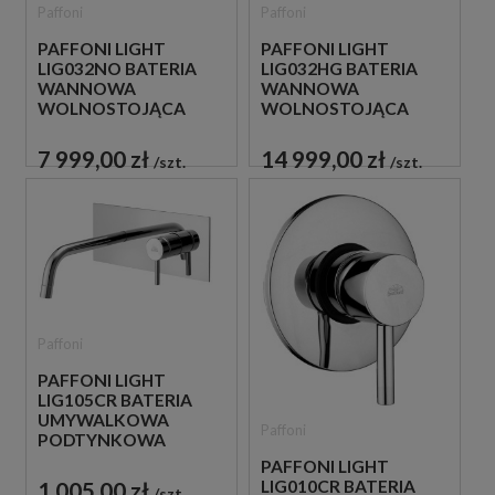
Paffoni
Paffoni
PAFFONI LIGHT
PAFFONI LIGHT
LIG032NO BATERIA
LIG032HG BATERIA
WANNOWA
WANNOWA
WOLNOSTOJĄCA
WOLNOSTOJĄCA
CZARNA
ZŁOTA
7 999,00 zł
14 999,00 zł
szt.
szt.
Paffoni
PAFFONI LIGHT
LIG105CR BATERIA
UMYWALKOWA
Paffoni
PODTYNKOWA
JEDNOUCHWYTOWA
PAFFONI LIGHT
CHROM
1 005,00 zł
LIG010CR BATERIA
szt.