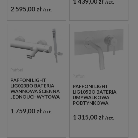
1 439,00 zł
JEDNOUCHWYTOWA
szt.
BIAŁA
2 595,00 zł
szt.
Paffoni
Paffoni
PAFFONI LIGHT
LIG023BO BATERIA
PAFFONI LIGHT
WANNOWA ŚCIENNA
LIG105BO BATERIA
JEDNOUCHWYTOWA
UMYWALKOWA
BIAŁA
PODTYNKOWA
JEDNOUCHWYTOWA
1 759,00 zł
szt.
BIAŁA
1 315,00 zł
szt.