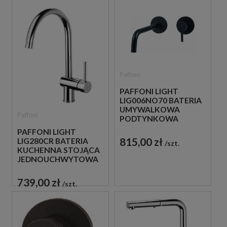
Paffoni
PAFFONI LIGHT
LIG006NO70 BATERIA
UMYWALKOWA
Paffoni
PODTYNKOWA
JEDNOUCHWYTOWA
PAFFONI LIGHT
CZARNA
815,00 zł
LIG280CR BATERIA
szt.
KUCHENNA STOJĄCA
JEDNOUCHWYTOWA
CHROM
739,00 zł
szt.