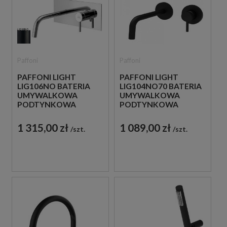
Paffoni
Paffoni
PAFFONI LIGHT
PAFFONI LIGHT
LIG106NO BATERIA
LIG104NO70 BATERIA
UMYWALKOWA
UMYWALKOWA
PODTYNKOWA
PODTYNKOWA
JEDNOUCHWYTOWA
JEDNOUCHWYTOWA
CZARNA
CZARNA
1 315,00 zł
1 089,00 zł
szt.
szt.