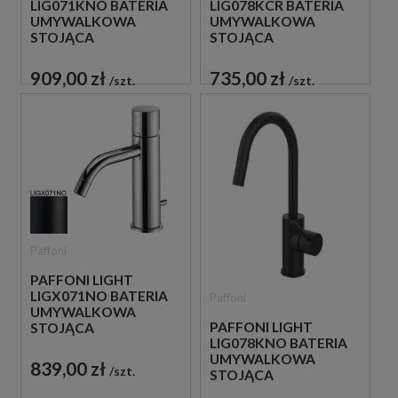
LIG071KNO BATERIA
LIG078KCR BATERIA
UMYWALKOWA
UMYWALKOWA
STOJĄCA
STOJĄCA
JEDNOUCHWYTOWA
JEDNOUCHWYTOWA
CZARNA
CHROM
909,00 zł
735,00 zł
szt.
szt.
Paffoni
PAFFONI LIGHT
LIGX071NO BATERIA
Paffoni
UMYWALKOWA
PAFFONI LIGHT
STOJĄCA
LIG078KNO BATERIA
JEDNOUCHWYTOWA
UMYWALKOWA
CZARNA
839,00 zł
szt.
STOJĄCA
JEDNOUCHWYTOWA