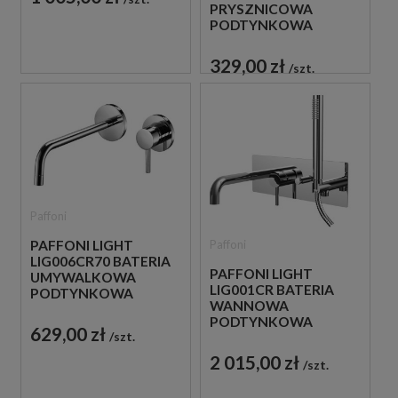
PRYSZNICOWA
PODTYNKOWA
JEDNOUCHWYTOWA
CHROM
329,00 zł
szt.
Paffoni
Paffoni
PAFFONI LIGHT
LIG006CR70 BATERIA
PAFFONI LIGHT
UMYWALKOWA
LIG001CR BATERIA
PODTYNKOWA
WANNOWA
JEDNOUCHWYTOWA
PODTYNKOWA
CHROM
629,00 zł
szt.
JEDNOUCHWYTOWA
CHROM
2 015,00 zł
szt.