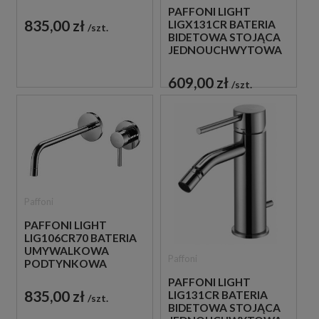
JEDNOUCHWYTOWA
PAFFONI LIGHT
CHROM
835,00 zł
LIGX131CR BATERIA
szt.
BIDETOWA STOJĄCA
JEDNOUCHWYTOWA
CHROM
609,00 zł
szt.
Paffoni
PAFFONI LIGHT
LIG106CR70 BATERIA
UMYWALKOWA
Paffoni
PODTYNKOWA
JEDNOUCHWYTOWA
PAFFONI LIGHT
CHROM
835,00 zł
LIG131CR BATERIA
szt.
BIDETOWA STOJĄCA