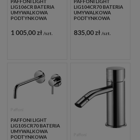
PAFFONI LIGHT
PAFFONI LIGHT
LIG106CR BATERIA
LIG104CR70 BATERIA
UMYWALKOWA
UMYWALKOWA
PODTYNKOWA
PODTYNKOWA
JEDNOUCHWYTOWA
JEDNOUCHWYTOWA
CHROM
CHROM
1 005,00 zł
835,00 zł
szt.
szt.
Paffoni
PAFFONI LIGHT
LIG105CR70 BATERIA
UMYWALKOWA
Paffoni
PODTYNKOWA