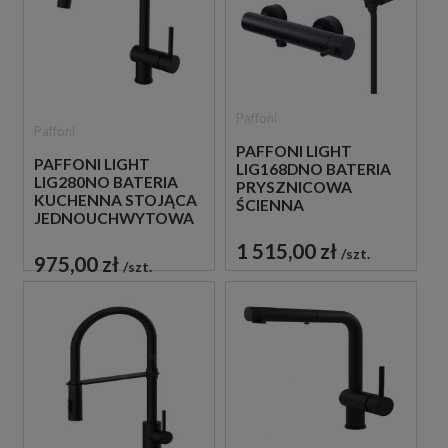
Paffoni
Paffoni
PAFFONI LIGHT
PAFFONI LIGHT
LIG168DNO BATERIA
LIG280NO BATERIA
PRYSZNICOWA
KUCHENNA STOJĄCA
ŚCIENNA
JEDNOUCHWYTOWA
JEDNOUCHWYTOWA
CZARNA
CZARNA
1 515,00 zł
szt.
975,00 zł
szt.