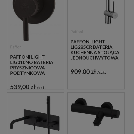
Paffoni
PAFFONI LIGHT
LIG285CR BATERIA
Paffoni
KUCHENNA STOJĄCA
PAFFONI LIGHT
JEDNOUCHWYTOWA
LIG010NO BATERIA
CHROM
PRYSZNICOWA
909,00 zł
szt.
PODTYNKOWA
JEDNOUCHWYTOWA
CZARNA
539,00 zł
szt.