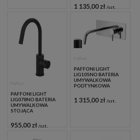
CZARNA
1 135,00 zł
szt.
Paffoni
PAFFONI LIGHT
LIG105NO BATERIA
UMYWALKOWA
Paffoni
PODTYNKOWA
JEDNOUCHWYTOWA
PAFFONI LIGHT
CZARNA
1 315,00 zł
LIG078NO BATERIA
szt.
UMYWALKOWA
STOJĄCA
JEDNOUCHWYTOWA
CZARNA
955,00 zł
szt.