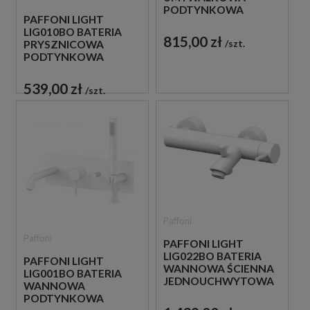
PODTYNKOWA
PAFFONI LIGHT
JEDNOUCHWYTOWA
LIG010BO BATERIA
BIAŁA
815,00 zł
szt.
PRYSZNICOWA
PODTYNKOWA
JEDNOUCHWYTOWA
BIAŁA
539,00 zł
szt.
Paffoni
Paffoni
PAFFONI LIGHT
LIG022BO BATERIA
PAFFONI LIGHT
WANNOWA ŚCIENNA
LIG001BO BATERIA
JEDNOUCHWYTOWA
WANNOWA
BIAŁA
PODTYNKOWA