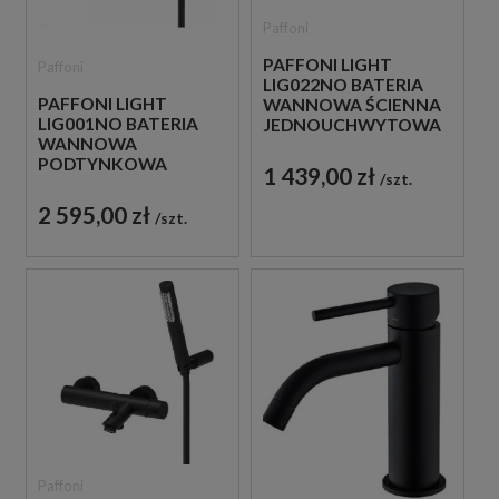
Paffoni
PAFFONI LIGHT
Paffoni
LIG022NO BATERIA
PAFFONI LIGHT
WANNOWA ŚCIENNA
LIG001NO BATERIA
JEDNOUCHWYTOWA
WANNOWA
CZARNA
PODTYNKOWA
1 439,00 zł
szt.
JEDNOUCHWYTOWA
CZARNA
2 595,00 zł
szt.
Paffoni