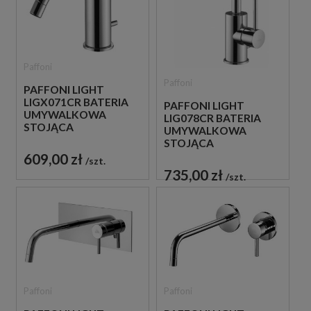
Paffoni
Paffoni
PAFFONI LIGHT
LIGX071CR BATERIA
PAFFONI LIGHT
UMYWALKOWA
LIG078CR BATERIA
STOJĄCA
UMYWALKOWA
JEDNOUCHWYTOWA
STOJĄCA
CHROM
JEDNOUCHWYTOWA
609,00 zł
szt.
CHROM
735,00 zł
szt.
Paffoni
Paffoni