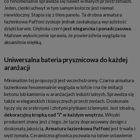
co fenomenalnie sprawdza się nawet w małych przestrzeniach.
Jeden, cienki uchwyt w tym samym kolorze jest niemal
niewidoczny. Stapia się z tłem panelu. Ta drobna armatura
łazienkowa Paffoni zyskuje jednak zaskakującą wyrazistość
dzięki barwie. Głęboka czerń
jest elegancka i ponadczasowa
.
Matowe wykończenie sprawia, że powierzchnia wygląda na
aksamitnie miękką.
Uniwersalna bateria prysznicowa do każdej
aranżacji
Minimalizm tej propozycji jest wszechstronny. Czarna armatura
łazienkowa fenomenalnie wygląda w lofcie i na tle imitacji
betonu lub kamienia w aranżacjach industrialnych. Sprawdza się
także w eleganckich i klasycznych przestrzeniach. Doskonale
łączy się ze srebrnymi i złotymi płytkami ściennymi. Jest idealną,
dekoracyjną kropką nad “i” w każdym wnętrzu
. Włoski
producent znany jest z tego, że łączy dopracowany design z
doskonałą jakością.
Armatura łazienkowa Paffoni
jest trwała i
wytrzymała. Ceramiczna głowica pozwala na łatwe ustawienie