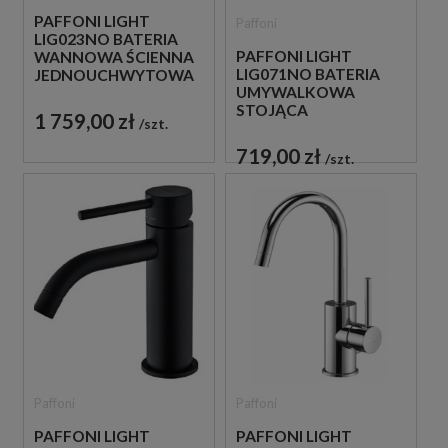
PAFFONI LIGHT
Paffoni
LIG023NO BATERIA
PAFFONI LIGHT
WANNOWA ŚCIENNA
LIG071NO BATERIA
JEDNOUCHWYTOWA
UMYWALKOWA
CZARNA
STOJĄCA
1 759,00 zł
szt.
JEDNOUCHWYTOWA
CZARNA
719,00 zł
szt.
Paffoni
Paffoni
PAFFONI LIGHT
PAFFONI LIGHT