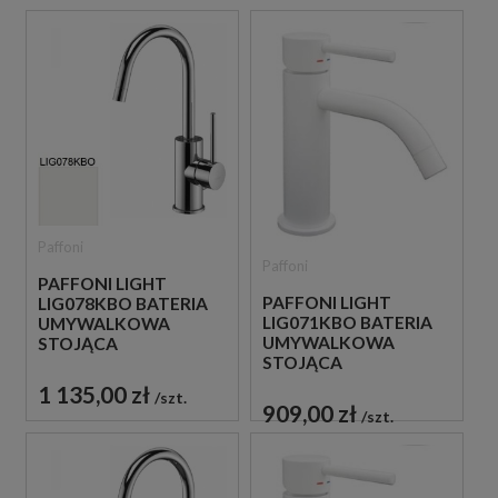
Paffoni
Paffoni
PAFFONI LIGHT
PAFFONI LIGHT
LIG078KBO BATERIA
LIG071KBO BATERIA
UMYWALKOWA
UMYWALKOWA
STOJĄCA
STOJĄCA
JEDNOUCHWYTOWA
JEDNOUCHWYTOWA
BIAŁA
1 135,00 zł
szt.
BIAŁA
909,00 zł
szt.