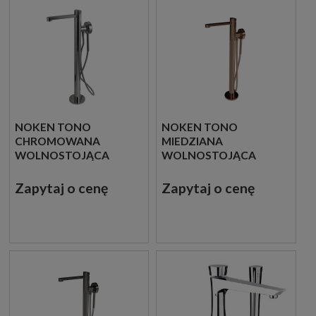
NOKEN TONO
NOKEN TONO
CHROMOWANA
MIEDZIANA
WOLNOSTOJĄCA
WOLNOSTOJĄCA
BATERIA WANNOWA
BATERIA WANNOWA
100184792
100190636
Zapytaj o cenę
Zapytaj o cenę