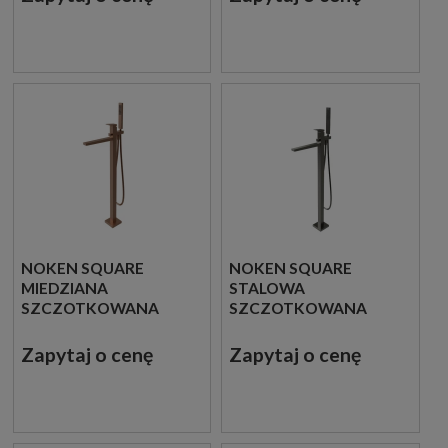
100281887
NOKEN SQUARE
NOKEN SQUARE
MIEDZIANA
STALOWA
SZCZOTKOWANA
SZCZOTKOWANA
STOJĄCA
STOJĄCA
JEDNOUCHWYTOWA
JEDNOUCHWYTOWA
Zapytaj o cenę
Zapytaj o cenę
BATERIA WANNOWA
BATERIA WANNOWA
100281868
100281900