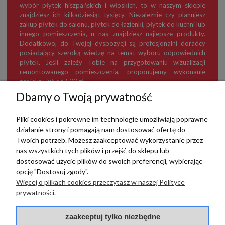
wybór płytek hiszpańskich i włoskich, to w naszym sklepie
znajdziesz ich kilkadziesiąt tysięcy. Niezależnie czy planujesz
zakup płytek do salonu, płytek do łazienki, płytek do kuchni lub
innego pomieszczenia, u nas znajdziesz najlepsze produkty.
Dodatkowo, do Twojej dyspozycji są profesjonalni doradcy
posiadający szeroką wiedzę na temat wyboru odpowiednich
płytek. Jeśli zależy Tobie na przygotowaniu wizualizacji
remontowanego pomieszczenia, proponujemy wykonanie
projektu już od 500 zł.
Dbamy o Twoją prywatność
Pliki cookies i pokrewne im technologie umożliwiają poprawne
działanie strony i pomagają nam dostosować ofertę do
TERRADECO
Twoich potrzeb. Możesz zaakceptować wykorzystanie przez
nas wszystkich tych plików i przejść do sklepu lub
BAZA WIEDZY
dostosować użycie plików do swoich preferencji, wybierając
opcję "Dostosuj zgody".
Więcej o plikach cookies przeczytasz w naszej Polityce
PŁATNOŚCI I DOSTAWA
prywatności.
POMOC
zaakceptuj tylko niezbędne