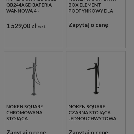
QB244AGD BATERIA
BOX ELEMENT
WANNOWA 4 -
PODTYNKOWY DLA
OTWOROWA ZŁOTA
STOJĄCYCH BATERII
WANNOWYCH
Zapytaj o cenę
1 529,00 zł
szt.
100149141
NOKEN SQUARE
NOKEN SQUARE
CHROMOWANA
CZARNA STOJĄCA
STOJĄCA
JEDNOUCHWYTOWA
JEDNOUCHWYTOWA
BATERIA WANNOWA
BATERIA WANNOWA
100281893
Zapytaj o cenę
Zapytaj o cenę