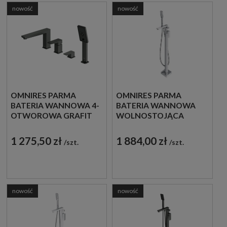
nowość
nowość
OMNIRES PARMA
OMNIRES PARMA
BATERIA WANNOWA 4-
BATERIA WANNOWA
OTWOROWA GRAFIT
WOLNOSTOJĄCA
SZCZOTKOWANY
CHROM POŁYSK
PM7432GR
PM7433CR
1 275,50 zł
1 884,00 zł
szt.
szt.
nowość
nowość