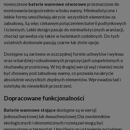
nowoczesne
baterie wannowe otworowe
przeznaczone do
montowania bezpośrednio w boku wanny. Minimalistyczne i
lekkie formy umożliwiają ukrycie
wszystkich elementów za
zabudową. Są więc ciekawym połączeniem baterii podtynkowych
i ściennych. Lekki design pasuje do minimalistycznych aranżacji,
chociaż sprawdza się także w łazienkach ozdobnych. Do tych
ostatnich doskonale pasują czarne lub złote opcje.
Dostępne są zarówno w oszczędnej formie uchwytów i wylewu
oraz w bardziej rozbudowanych propozycjach uzupełnionych o
słuchawkę prysznicową. W tej drugiej wersji wąż również może
być chowany pod zabudowę wanny, co pozwala na ukrycie
absolutnie wszystkich zbędnych elementów. Wprowadza ład i
estetykę do niewielkich przestrzeni.
Dopracowane funkcjonalności
Baterie wannowe stojące
dostępne są w wersji
jednouchwytowej lub dwuuchwytowej Dla zwolenników
ekologicznych i ekonomicznych rozwiązań mogą być
wyposażone w termostat. Umożliwia on ustawienie pożądanej