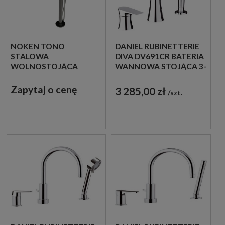
NOKEN TONO
DANIEL RUBINETTERIE
STALOWA
DIVA DV691CR BATERIA
WOLNOSTOJĄCA
WANNOWA STOJĄCA 3-
BATERIA WANNOWA
OTWOROWA
100190612
JEDNOUCHWYTOWA
Zapytaj o cenę
3 285,00 zł
szt.
CHROM