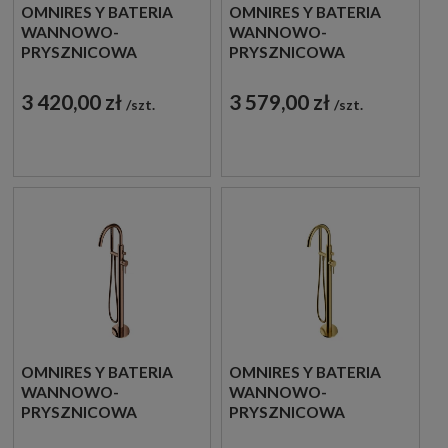
OMNIRES Y BATERIA
OMNIRES Y BATERIA
WANNOWO-
WANNOWO-
PRYSZNICOWA
PRYSZNICOWA
WOLNOSTOJĄCA BIAŁA
WOLNOSTOJĄCA
MATOWA Y1233-SWM
GRAFIT
3 420,00 zł
3 579,00 zł
szt.
szt.
SZCZOTKOWANY
Y1233-SGR
OMNIRES Y BATERIA
OMNIRES Y BATERIA
WANNOWO-
WANNOWO-
PRYSZNICOWA
PRYSZNICOWA
WOLNOSTOJĄCA
WOLNOSTOJĄCA