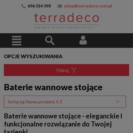
696 014 398
sklep@terradeco.com.pl
OPCJE WYSZUKIWANIA
Filtruj
Baterie wannowe stojące
Sortuj wg:
Nazwa produktu A-Z
Baterie wannowe stojące - eleganckie i
funkcjonalne rozwiązanie do Twojej
łazienki