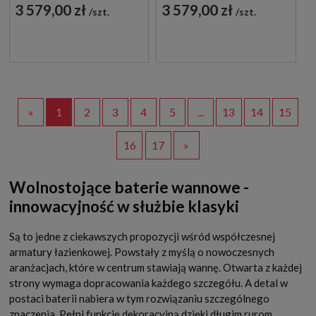
MIEDŹ POŁYSK Y1233-
MOSIĄDZ
3 579,00 zł
3 579,00 zł
szt.
szt.
SCP
SZCZOTKOWANY
Y1233-SBSB
«
1
2
3
4
5
...
13
14
15
16
17
»
Wolnostojące baterie wannowe -
innowacyjność w służbie klasyki
Są to jedne z ciekawszych propozycji wśród współczesnej
armatury łazienkowej. Powstały z myślą o nowoczesnych
aranżacjach, które w centrum stawiają wannę. Otwarta z każdej
strony wymaga dopracowania każdego szczegółu. A detal w
postaci baterii nabiera w tym rozwiązaniu szczególnego
znaczenia. Pełni funkcję dekoracyjną dzięki długim rurom