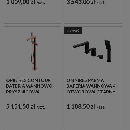
1 009,00 zł
3 543,00 zł
szt.
szt.
DWUUCHWYTOWA
CT8033CR
CHROM
nowość
OMNIRES CONTOUR
OMNIRES PARMA
BATERIA WANNOWO-
BATERIA WANNOWA 4-
PRYSZNICOWA
OTWOROWA CZARNY
WOLNOSTOJĄCA
MAT PM7432BL
MIEDŹ
5 151,50 zł
1 188,50 zł
szt.
szt.
SZCZOTKOWANA
CT8033CPB