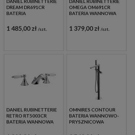
DANIEL RUBINETTERIE
DANIEL RUBINETTERIE
DREAM DR691CR
OMEGA OM691CR
BATERIA
BATERIA WANNOWA
UMYWALKOWA
STOJĄCA 3-
STOJĄCA 3-
OTWOROWA
1 485,00 zł
1 379,00 zł
szt.
szt.
OTWOROWA
JEDNOUCHWYTOWA
JEDNOUCHWYTOWA
CHROM
CHROM
DANIEL RUBINETTERIE
OMNIRES CONTOUR
RETRO RT5003CR
BATERIA WANNOWO-
BATERIA WANNOWA
PRYSZNICOWA
STOJĄCA 3-
WOLNOSTOJĄCA
OTWOROWA
CHROM POŁYSK