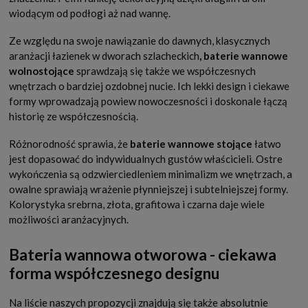
wiodącym od podłogi aż nad wannę.
Ze względu na swoje nawiązanie do dawnych, klasycznych
aranżacji łazienek w dworach szlacheckich
, baterie wannowe
wolnostojące
sprawdzają się także we współczesnych
wnętrzach o bardziej ozdobnej nucie. Ich lekki design i ciekawe
formy wprowadzają powiew nowoczesności i doskonale łączą
historię ze współczesnością.
Różnorodność sprawia, że
baterie wannowe stojące
łatwo
jest dopasować do indywidualnych gustów właścicieli. Ostre
wykończenia są odzwierciedleniem minimalizm we wnętrzach, a
owalne sprawiają wrażenie płynniejszej i subtelniejszej formy.
Kolorystyka srebrna, złota, grafitowa i czarna daje wiele
możliwości aranżacyjnych.
Bateria wannowa otworowa - ciekawa
forma współczesnego designu
Na liście naszych propozycji znajdują się także absolutnie