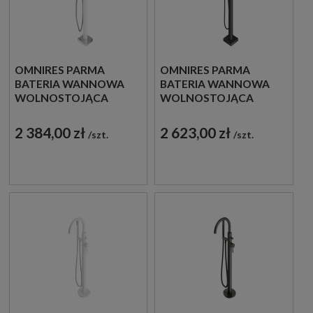
OMNIRES PARMA
OMNIRES PARMA
BATERIA WANNOWA
BATERIA WANNOWA
WOLNOSTOJĄCA
WOLNOSTOJĄCA
CHROM/BIAŁY POŁYSK
GRAFIT
PM7433CRB
SZCZOTKOWANY
2 384,00 zł
2 623,00 zł
szt.
szt.
PM7433GR