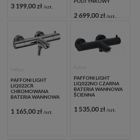
PODTYNKOWY
3 199,00 zł
ZESTAW
szt.
PRYSZNICOWY
2 699,00 zł
szt.
Paffoni
Paffoni
PAFFONI LIGHT
PAFFONI LIGHT
LIQ022NO CZARNA
LIQ022CR
BATERIA WANNOWA
CHROMOWANA
ŚCIENNA
BATERIA WANNOWA
TERMOSTATYCZNA
ŚCIENNA
1 535,00 zł
TERMOSTATYCZNA
1 165,00 zł
szt.
szt.