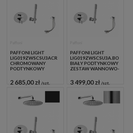
Paffoni
Paffoni
PAFFONI LIGHT
PAFFONI LIGHT
LIG019ZWSCSU3ACR
LIG019ZWSCSU3A.BO
CHROMOWANY
BIAŁY PODTYNKOWY
PODTYNKOWY
ZESTAW WANNOWO-
ZESTAW WANNOWO-
PRYSZNICOWY Z
PRYSZNICOWY Z
NAPEŁNIANIEM
2 685,00 zł
3 499,00 zł
szt.
szt.
NAPEŁNIANIEM
PRZEZ PRZELEW
PRZEZ PRZELEW