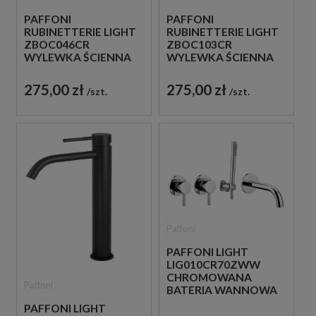
PAFFONI
PAFFONI
RUBINETTERIE LIGHT
RUBINETTERIE LIGHT
ZBOC046CR
ZBOC103CR
WYLEWKA ŚCIENNA
WYLEWKA ŚCIENNA
24,8 CM CHROM
12,3 CM CHROM
275,00 zł
275,00 zł
szt.
szt.
Paffoni
PAFFONI LIGHT
LIG010CR70ZWW
CHROMOWANA
Paffoni
BATERIA WANNOWA
4-OTWOROWA
PAFFONI LIGHT
PODTYNKOWA