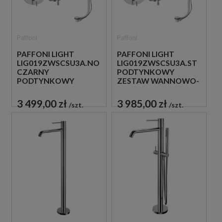
Paffoni
Paffoni
PAFFONI LIGHT
PAFFONI LIGHT
LIG019ZWSCSU3A.NO
LIG019ZWSCSU3A.ST
CZARNY
PODTYNKOWY
PODTYNKOWY
ZESTAW WANNOWO-
ZESTAW WANNOWO-
PRYSZNICOWY Z
PRYSZNICOWY Z
NAPEŁNIANIEM
3 499,00 zł
3 985,00 zł
szt.
szt.
NAPEŁNIANIEM
PRZEZ PRZELEW STAL
PRZEZ PRZELEW
SZCZOTKOWANA