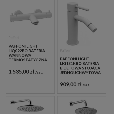
Paffoni
PAFFONI LIGHT
Paffoni
LIQ022BO BATERIA
WANNOWA
PAFFONI LIGHT
TERMOSTATYCZNA
LIG131KBO BATERIA
ŚCIENNA BIAŁA
BIDETOWA STOJĄCA
1 535,00 zł
szt.
JEDNOUCHWYTOWA
BIAŁA
909,00 zł
szt.