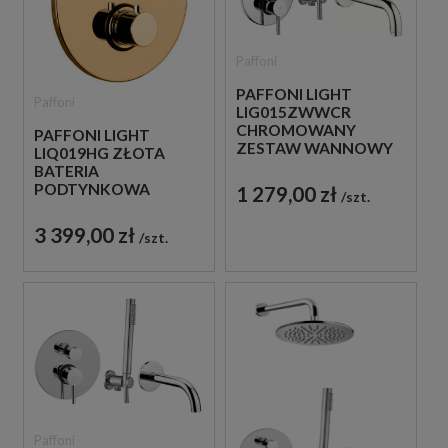
Paffoni
PAFFONI LIGHT
Paffoni
LIG015ZWWCR
CHROMOWANY
PAFFONI LIGHT
ZESTAW WANNOWY
LIQ019HG ZŁOTA
PODTYNKOWY ZE
BATERIA
SŁUCHAWKĄ
PODTYNKOWA
1 279,00 zł
szt.
PRYSZNICOWĄ
TERMOSTATYCZNA 3-
DROŻNA
3 399,00 zł
szt.
Paffoni