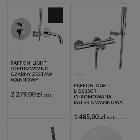
Paffoni
PAFFONI LIGHT
LIG018ZWW.NO
CZARNY ZESTAW
Paffoni
WANNOWY
PODTYNKOWY ZE
PAFFONI LIGHT
SŁUCHAWKĄ
LIQ023CR
2 279,00 zł
szt.
PRYSZNICOWĄ
CHROMOWANA
BATERIA WANNOWA
ŚCIENNA
TERMOSTATYCZNA
1 485,00 zł
szt.
ZE SŁUCHAWKĄ
PRYSZNICOWĄ