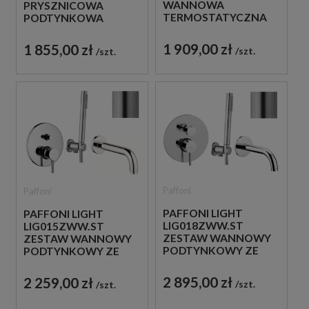
WANNOWA
PRYSZNICOWA
TERMOSTATYCZNA
PODTYNKOWA
ŚCIENNA ZE
TERMOSTATYCZNA 3-
SŁUCHAWKĄ
DROŻNA
1 909,00 zł
1 855,00 zł
szt.
szt.
PRYSZNICOWĄ BIAŁA
JEDNOUCHWYTOWA
BIAŁA
Paffoni
Paffoni
PAFFONI LIGHT
PAFFONI LIGHT
LIG018ZWW.ST
LIG015ZWW.ST
ZESTAW WANNOWY
ZESTAW WANNOWY
PODTYNKOWY ZE
PODTYNKOWY ZE
SŁUCHAWKĄ
SŁUCHAWKĄ
PRYSZNICOWĄ STAL
PRYSZNICOWĄ STAL
2 895,00 zł
2 259,00 zł
szt.
szt.
SZCZOTKOWANA
SZCZOTKOWANA