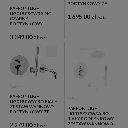
PODTYNKOWY ZE
PAFFONI LIGHT
SŁUCHAWKĄ
LIG019ZSCW3A.NO
PRYSZNICOWĄ
1 695,00 zł
szt.
CZARNY
PODTYNKOWY
ZESTAW WANNOWO-
PRYSZNICOWY Z
3 349,00 zł
szt.
WYLEWKĄ
Paffoni
PAFFONI LIGHT
Paffoni
LIG018ZWW.BO BIAŁY
ZESTAW WANNOWY
PAFFONI LIGHT
PODTYNKOWY ZE
LIG019ZSCW3A.BO
SŁUCHAWKĄ
BIAŁY PODTYNKOWY
PRYSZNICOWĄ
ZESTAW WANNOWO-
2 279,00 zł
szt.