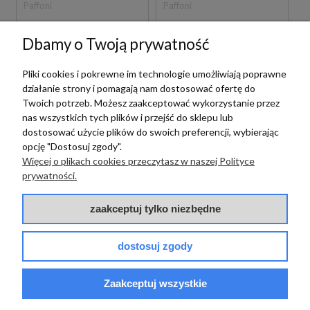
Paffoni
Paffoni
PAFFONI LIGHT
PAFFONI LIGHT
Dbamy o Twoją prywatność
LIG031CR BATERIA
LIG032CR BATERIA
WANNOWA
WANNOWA
WOLNOSTOJĄCA
WOLNOSTOJĄCA
Pliki cookies i pokrewne im technologie umożliwiają poprawne
CHROM
CHROM
działanie strony i pomagają nam dostosować ofertę do
5 999,00 zł
6 399,00 zł
szt.
szt.
Twoich potrzeb. Możesz zaakceptować wykorzystanie przez
nas wszystkich tych plików i przejść do sklepu lub
dostosować użycie plików do swoich preferencji, wybierając
opcję "Dostosuj zgody".
Więcej o plikach cookies przeczytasz w naszej Polityce
prywatności.
zaakceptuj tylko niezbędne
dostosuj zgody
Paffoni
Paffoni
PAFFONI LIGHT
LIG031NO BATERIA
Zaakceptuj wszystkie
PAFFONI LIGHT
WANNOWA
LIG032BO BATERIA
WOLNOSTOJĄCA