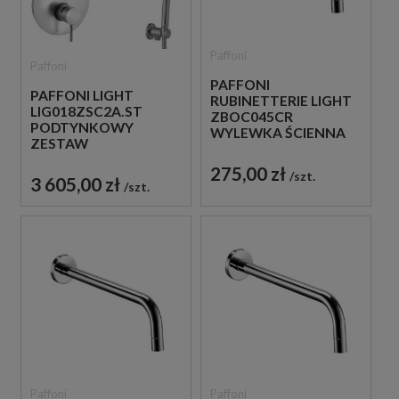
Paffoni
Paffoni
PAFFONI
PAFFONI LIGHT
RUBINETTERIE LIGHT
LIG018ZSC2A.ST
ZBOC045CR
PODTYNKOWY
WYLEWKA ŚCIENNA
ZESTAW
17,8 CM CHROM
PRYSZNICOWY STAL
275,00 zł
SZCZOTKOWANA
szt.
3 605,00 zł
szt.
Paffoni
Paffoni