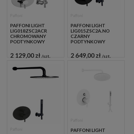
Paffoni
Paffoni
PAFFONI LIGHT
PAFFONI LIGHT
LIG018ZSC2ACR
LIG015ZSC2A.NO
CHROMOWANY
CZARNY
PODTYNKOWY
PODTYNKOWY
ZESTAW
ZESTAW
PRYSZNICOWY
PRYSZNICOWY
2 129,00 zł
2 649,00 zł
szt.
szt.
Paffoni
Paffoni
PAFFONI LIGHT