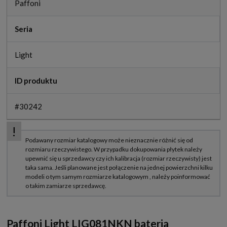
Paffoni
Seria
Light
ID produktu
#30242
Paffoni Light LIG081NKN bateria