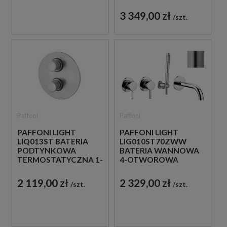
PRYSZNICOWY Z
WYLEWKĄ
3 349,00 zł
szt.
Paffoni
Paffoni
PAFFONI LIGHT
PAFFONI LIGHT
LIQ013ST BATERIA
LIG010ST70ZWW
PODTYNKOWA
BATERIA WANNOWA
TERMOSTATYCZNA 1-
4-OTWOROWA
DROŻNA STAL
PODTYNKOWA STAL
SZCZOTKOWANA
SZCZOTKOWANA
2 119,00 zł
2 329,00 zł
szt.
szt.