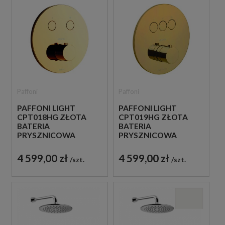
Paffoni
Paffoni
PAFFONI LIGHT
PAFFONI LIGHT
CPT018HG ZŁOTA
CPT019HG ZŁOTA
BATERIA
BATERIA
PRYSZNICOWA
PRYSZNICOWA
PODTYNKOWA
PODTYNKOWA
TERMOSTATYCZNA 2-
TERMOSTATYCZNA 3-
4 599,00 zł
4 599,00 zł
szt.
szt.
DROŻNA
DROŻNA
JEDNOUCHWYTOWA
JEDNOUCHWYTOWA