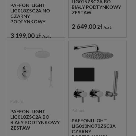
LIG015ZSC2A.BO
PAFFONI LIGHT
BIAŁY PODTYNKOWY
LIG018ZSC2A.NO
ZESTAW
CZARNY
PRYSZNICOWY
PODTYNKOWY
2 649,00 zł
ZESTAW
szt.
PRYSZNICOWY
3 199,00 zł
szt.
Paffoni
Paffoni
PAFFONI LIGHT
LIG018ZSC2A.BO
PAFFONI LIGHT
BIAŁY PODTYNKOWY
LIG010NO70ZSC3A
ZESTAW
CZARNY
PRYSZNICOWY