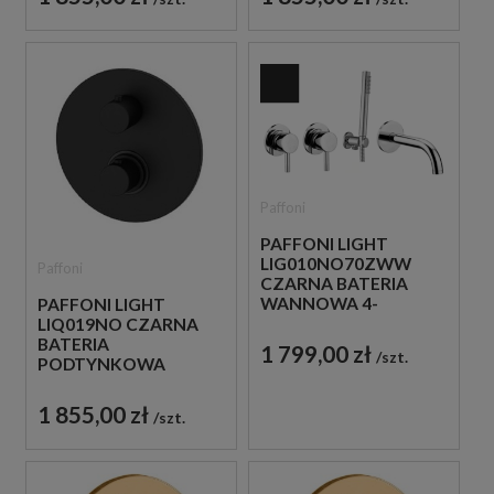
Paffoni
PAFFONI LIGHT
LIG010NO70ZWW
Paffoni
CZARNA BATERIA
WANNOWA 4-
PAFFONI LIGHT
OTWOROWA
LIQ019NO CZARNA
PODTYNKOWA
BATERIA
1 799,00 zł
szt.
PODTYNKOWA
TERMOSTATYCZNA 3-
DROŻNA
1 855,00 zł
szt.