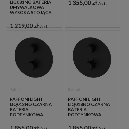
1 355,00 zł
LIG081NO BATERIA
szt.
UMYWALKOWA
WYSOKA STOJĄCA
JEDNOUCHWYTOWA
CZARNA
1 219,00 zł
szt.
Paffoni
Paffoni
PAFFONI LIGHT
PAFFONI LIGHT
LIQ013NO CZARNA
LIQ018NO CZARNA
BATERIA
BATERIA
PODTYNKOWA
PODTYNKOWA
TERMOSTATYCZNA 1-
TERMOSTATYCZNA 2-
DROŻNA
DROŻNA
1 855,00 zł
1 855,00 zł
szt.
szt.