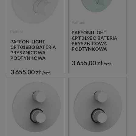
Paffoni
Paffoni
PAFFONI LIGHT
CPT019BO BATERIA
PAFFONI LIGHT
PRYSZNICOWA
CPT018BO BATERIA
PODTYNKOWA
PRYSZNICOWA
TERMOSTATYCZNA 3-
PODTYNKOWA
DROŻNA
3 655,00 zł
TERMOSTATYCZNA 2-
szt.
JEDNOUCHWYTOWA
DROŻNA
BIAŁA
3 655,00 zł
szt.
JEDNOUCHWYTOWA
BIAŁA