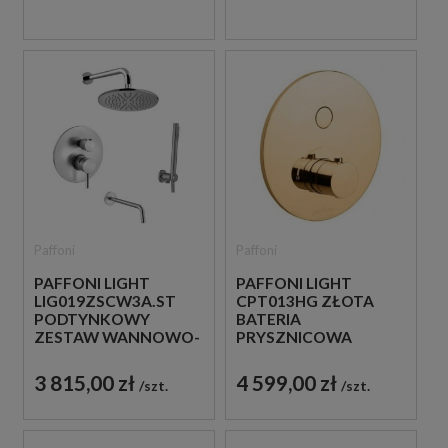
Paffoni
Paffoni
PAFFONI LIGHT
PAFFONI LIGHT
LIG019ZSCW3A.ST
CPT013HG ZŁOTA
PODTYNKOWY
BATERIA
ZESTAW WANNOWO-
PRYSZNICOWA
PRYSZNICOWY Z
PODTYNKOWA
WYLEWKĄ STAL
TERMOSTATYCZNA 1-
3 815,00 zł
4 599,00 zł
szt.
szt.
SZCZOTKOWANA
DROŻNA
JEDNOUCHWYTOWA