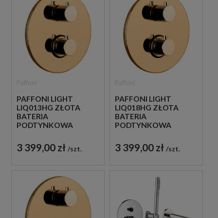
Paffoni
Paffoni
PAFFONI LIGHT
PAFFONI LIGHT
LIQ013HG ZŁOTA
LIQ018HG ZŁOTA
BATERIA
BATERIA
PODTYNKOWA
PODTYNKOWA
TERMOSTATYCZNA 1-
TERMOSTATYCZNA 2-
DROŻNA
DROŻNA
3 399,00 zł
3 399,00 zł
szt.
szt.