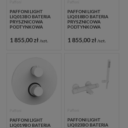
Paffoni
Paffoni
PAFFONI LIGHT
PAFFONI LIGHT
LIQ013BO BATERIA
LIQ018BO BATERIA
PRYSZNICOWA
PRYSZNICOWA
PODTYNKOWA
PODTYNKOWA
TERMOSTATYCZNA 1-
TERMOSTATYCZNA 2-
DROŻNA
DROŻNA
1 855,00 zł
1 855,00 zł
szt.
szt.
JEDNOUCHWYTOWA
JEDNOUCHWYTOWA
BIAŁA
BIAŁA
Paffoni
Paffoni
PAFFONI LIGHT
PAFFONI LIGHT
LIQ023BO BATERIA
LIQ019BO BATERIA