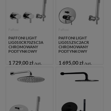
Paffoni
Paffoni
PAFFONI LIGHT
PAFFONI LIGHT
LIG010CR70ZSC3A
LIG015ZSC2ACR
CHROMOWANY
CHROMOWANY
PODTYNKOWY
PODTYNKOWY
ZESTAW
ZESTAW
PRYSZNICOWY
PRYSZNICOWY
1 729,00 zł
1 695,00 zł
szt.
szt.