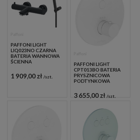
Paffoni
PAFFONI LIGHT
LIQ023NO CZARNA
Paffoni
BATERIA WANNOWA
ŚCIENNA
PAFFONI LIGHT
TERMOSTATYCZNA
CPT013BO BATERIA
ZE SŁUCHAWKĄ
1 909,00 zł
PRYSZNICOWA
szt.
PRYSZNICOWĄ
PODTYNKOWA
TERMOSTATYCZNA 1-
DROŻNA
3 655,00 zł
szt.
JEDNOUCHWYTOWA
BIAŁA