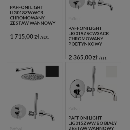
PAFFONI LIGHT
LIG018ZWWCR
CHROMOWANY
Paffoni
ZESTAW WANNOWY
PODTYNKOWY ZE
PAFFONI LIGHT
SŁUCHAWKĄ
LIG019ZSCW3ACR
1 715,00 zł
szt.
PRYSZNICOWĄ
CHROMOWANY
PODTYNKOWY
ZESTAW WANNOWO-
PRYSZNICOWY Z
2 365,00 zł
szt.
WYLEWKĄ
Paffoni
PAFFONI LIGHT
LIG015ZWW.BO BIAŁY
ZESTAW WANNOWY
Paffoni