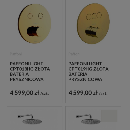
Paffoni
Paffoni
PAFFONI LIGHT
PAFFONI LIGHT
CPT018HG ZŁOTA
CPT019HG ZŁOTA
BATERIA
BATERIA
PRYSZNICOWA
PRYSZNICOWA
PODTYNKOWA
PODTYNKOWA
TERMOSTATYCZNA 2-
TERMOSTATYCZNA 3-
4 599,00 zł
4 599,00 zł
szt.
szt.
DROŻNA
DROŻNA
JEDNOUCHWYTOWA
JEDNOUCHWYTOWA