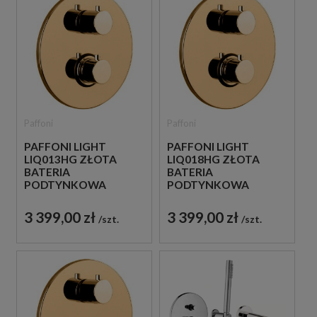
Paffoni
Paffoni
PAFFONI LIGHT
PAFFONI LIGHT
LIQ013HG ZŁOTA
LIQ018HG ZŁOTA
BATERIA
BATERIA
PODTYNKOWA
PODTYNKOWA
TERMOSTATYCZNA 1-
TERMOSTATYCZNA 2-
DROŻNA
DROŻNA
3 399,00 zł
3 399,00 zł
szt.
szt.