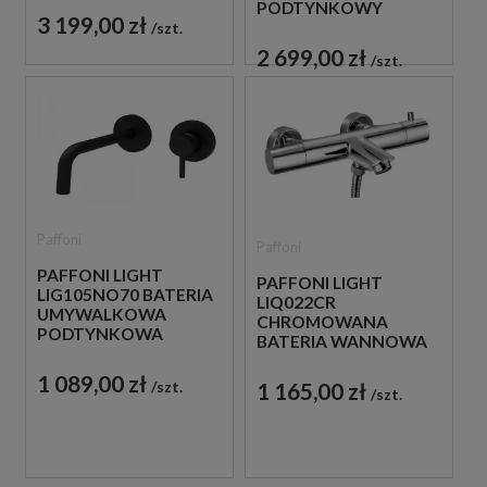
PODTYNKOWY
3 199,00 zł
ZESTAW
szt.
PRYSZNICOWY
2 699,00 zł
szt.
Paffoni
Paffoni
PAFFONI LIGHT
PAFFONI LIGHT
LIG105NO70 BATERIA
LIQ022CR
UMYWALKOWA
CHROMOWANA
PODTYNKOWA
BATERIA WANNOWA
JEDNOUCHWYTOWA
ŚCIENNA
CZARNA
1 089,00 zł
TERMOSTATYCZNA
1 165,00 zł
szt.
szt.