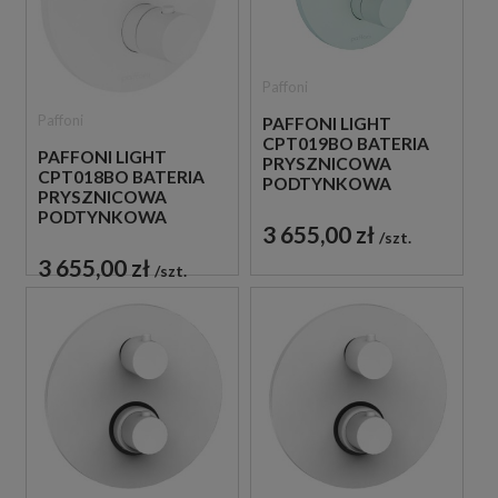
Paffoni
Paffoni
PAFFONI LIGHT
CPT019BO BATERIA
PAFFONI LIGHT
PRYSZNICOWA
CPT018BO BATERIA
PODTYNKOWA
PRYSZNICOWA
TERMOSTATYCZNA 3-
PODTYNKOWA
DROŻNA
3 655,00 zł
TERMOSTATYCZNA 2-
szt.
JEDNOUCHWYTOWA
DROŻNA
BIAŁA
3 655,00 zł
szt.
JEDNOUCHWYTOWA
BIAŁA