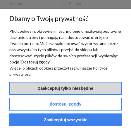
Paffoni
Paffoni
PAFFONI LIGHT
PAFFONI LIGHT
Dbamy o Twoją prywatność
LIG031CR BATERIA
LIG032CR BATERIA
WANNOWA
WANNOWA
WOLNOSTOJĄCA
WOLNOSTOJĄCA
Pliki cookies i pokrewne im technologie umożliwiają poprawne
CHROM
CHROM
działanie strony i pomagają nam dostosować ofertę do
5 999,00 zł
6 399,00 zł
szt.
szt.
Twoich potrzeb. Możesz zaakceptować wykorzystanie przez
nas wszystkich tych plików i przejść do sklepu lub
dostosować użycie plików do swoich preferencji, wybierając
opcję "Dostosuj zgody".
Więcej o plikach cookies przeczytasz w naszej Polityce
prywatności.
zaakceptuj tylko niezbędne
dostosuj zgody
Paffoni
Paffoni
PAFFONI LIGHT
Zaakceptuj wszystkie
LIG031NO BATERIA
PAFFONI LIGHT
WANNOWA
LIG032BO BATERIA