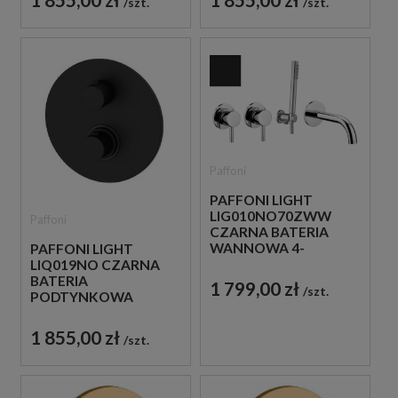
szt.
szt.
Paffoni
PAFFONI LIGHT
LIG010NO70ZWW
Paffoni
CZARNA BATERIA
WANNOWA 4-
PAFFONI LIGHT
OTWOROWA
LIQ019NO CZARNA
PODTYNKOWA
BATERIA
1 799,00 zł
szt.
PODTYNKOWA
TERMOSTATYCZNA 3-
DROŻNA
1 855,00 zł
szt.