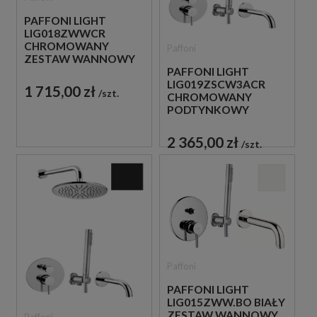
PAFFONI LIGHT
LIG018ZWWCR
CHROMOWANY
Paffoni
ZESTAW WANNOWY
PODTYNKOWY ZE
PAFFONI LIGHT
SŁUCHAWKĄ
LIG019ZSCW3ACR
1 715,00 zł
szt.
PRYSZNICOWĄ
CHROMOWANY
PODTYNKOWY
ZESTAW WANNOWO-
PRYSZNICOWY Z
2 365,00 zł
szt.
WYLEWKĄ
Paffoni
PAFFONI LIGHT
LIG015ZWW.BO BIAŁY
ZESTAW WANNOWY
Paffoni