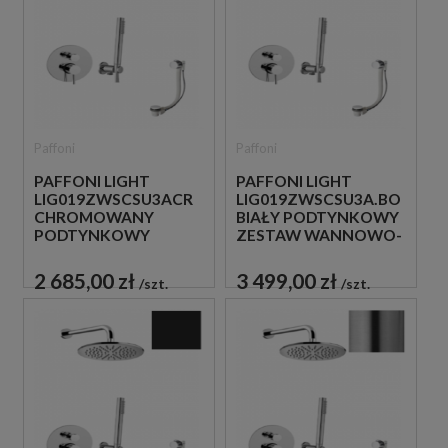
Paffoni
Paffoni
PAFFONI LIGHT
PAFFONI LIGHT
LIG019ZWSCSU3ACR
LIG019ZWSCSU3A.BO
CHROMOWANY
BIAŁY PODTYNKOWY
PODTYNKOWY
ZESTAW WANNOWO-
ZESTAW WANNOWO-
PRYSZNICOWY Z
PRYSZNICOWY Z
NAPEŁNIANIEM
2 685,00 zł
3 499,00 zł
szt.
szt.
NAPEŁNIANIEM
PRZEZ PRZELEW
PRZEZ PRZELEW