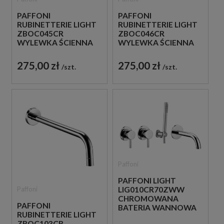
PAFFONI
PAFFONI
RUBINETTERIE LIGHT
RUBINETTERIE LIGHT
ZBOC045CR
ZBOC046CR
WYLEWKA ŚCIENNA
WYLEWKA ŚCIENNA
17,8 CM CHROM
24,8 CM CHROM
275,00 zł
275,00 zł
szt.
szt.
Paffoni
PAFFONI LIGHT
Paffoni
LIG010CR70ZWW
CHROMOWANA
PAFFONI
BATERIA WANNOWA
RUBINETTERIE LIGHT
4-OTWOROWA
ZBOC103CR