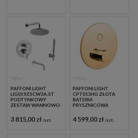
Paffoni
Paffoni
PAFFONI LIGHT
PAFFONI LIGHT
LIG019ZSCW3A.ST
CPT013HG ZŁOTA
PODTYNKOWY
BATERIA
ZESTAW WANNOWO-
PRYSZNICOWA
PRYSZNICOWY Z
PODTYNKOWA
WYLEWKĄ STAL
TERMOSTATYCZNA 1-
3 815,00 zł
4 599,00 zł
szt.
szt.
SZCZOTKOWANA
DROŻNA
JEDNOUCHWYTOWA