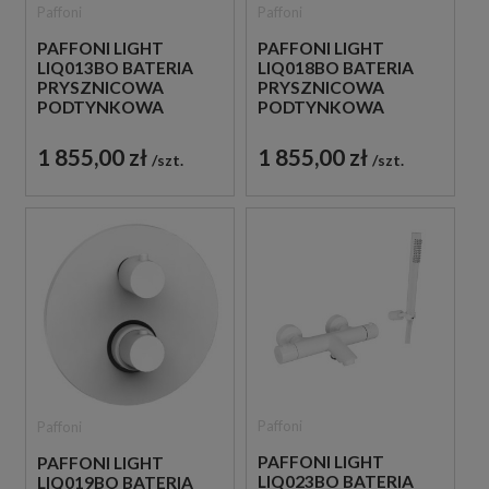
Paffoni
Paffoni
PAFFONI LIGHT
PAFFONI LIGHT
LIQ013BO BATERIA
LIQ018BO BATERIA
PRYSZNICOWA
PRYSZNICOWA
PODTYNKOWA
PODTYNKOWA
TERMOSTATYCZNA 1-
TERMOSTATYCZNA 2-
DROŻNA
DROŻNA
1 855,00 zł
1 855,00 zł
szt.
szt.
JEDNOUCHWYTOWA
JEDNOUCHWYTOWA
BIAŁA
BIAŁA
Paffoni
Paffoni
PAFFONI LIGHT
PAFFONI LIGHT
LIQ023BO BATERIA
LIQ019BO BATERIA