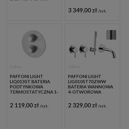
PRYSZNICOWY Z
WYLEWKĄ
3 349,00 zł
szt.
Paffoni
Paffoni
PAFFONI LIGHT
PAFFONI LIGHT
LIQ013ST BATERIA
LIG010ST70ZWW
PODTYNKOWA
BATERIA WANNOWA
TERMOSTATYCZNA 1-
4-OTWOROWA
DROŻNA STAL
PODTYNKOWA STAL
SZCZOTKOWANA
SZCZOTKOWANA
2 119,00 zł
2 329,00 zł
szt.
szt.