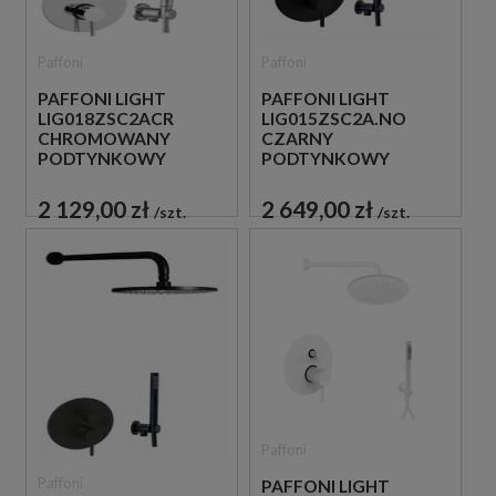
Paffoni
Paffoni
PAFFONI LIGHT
PAFFONI LIGHT
LIG018ZSC2ACR
LIG015ZSC2A.NO
CHROMOWANY
CZARNY
PODTYNKOWY
PODTYNKOWY
ZESTAW
ZESTAW
PRYSZNICOWY
PRYSZNICOWY
2 129,00 zł
2 649,00 zł
szt.
szt.
Paffoni
Paffoni
PAFFONI LIGHT