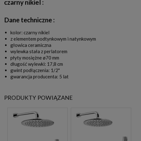
czarny nikiel
:
Dane techniczne :
kolor: czarny nikiel
z elementem podtynkowym i natynkowym
głowica ceramiczna
wylewka stała z perlatorem
płyty mosiężne ø70 mm
długość wylewki: 17,8 cm
gwint podłączenia: 1/2"
gwarancja producenta: 5 lat
PRODUKTY POWIĄZANE