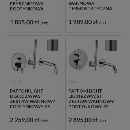
WANNOWA
PRYSZNICOWA
TERMOSTATYCZNA
PODTYNKOWA
ŚCIENNA ZE
TERMOSTATYCZNA 3-
SŁUCHAWKĄ
DROŻNA
1 909,00 zł
1 855,00 zł
szt.
szt.
PRYSZNICOWĄ BIAŁA
JEDNOUCHWYTOWA
BIAŁA
Paffoni
Paffoni
PAFFONI LIGHT
PAFFONI LIGHT
LIG018ZWW.ST
LIG015ZWW.ST
ZESTAW WANNOWY
ZESTAW WANNOWY
PODTYNKOWY ZE
PODTYNKOWY ZE
SŁUCHAWKĄ
SŁUCHAWKĄ
PRYSZNICOWĄ STAL
PRYSZNICOWĄ STAL
2 895,00 zł
2 259,00 zł
szt.
szt.
SZCZOTKOWANA
SZCZOTKOWANA