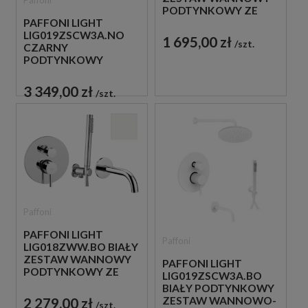
PODTYNKOWY ZE
PAFFONI LIGHT
SŁUCHAWKĄ
LIG019ZSCW3A.NO
PRYSZNICOWĄ
1 695,00 zł
szt.
CZARNY
PODTYNKOWY
ZESTAW WANNOWO-
PRYSZNICOWY Z
3 349,00 zł
szt.
WYLEWKĄ
Paffoni
PAFFONI LIGHT
Paffoni
LIG018ZWW.BO BIAŁY
ZESTAW WANNOWY
PAFFONI LIGHT
PODTYNKOWY ZE
LIG019ZSCW3A.BO
SŁUCHAWKĄ
BIAŁY PODTYNKOWY
PRYSZNICOWĄ
ZESTAW WANNOWO-
2 279,00 zł
szt.