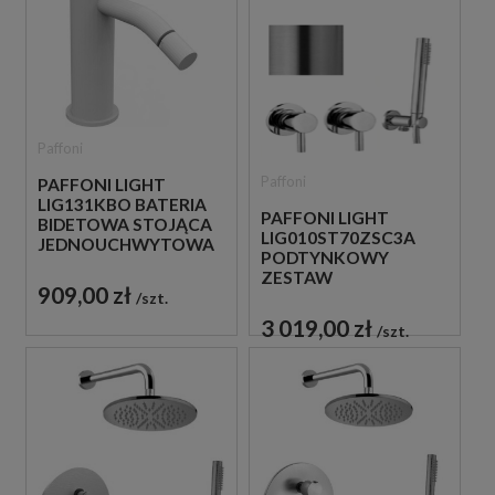
Paffoni
Paffoni
PAFFONI LIGHT
LIG131KBO BATERIA
PAFFONI LIGHT
BIDETOWA STOJĄCA
LIG010ST70ZSC3A
JEDNOUCHWYTOWA
PODTYNKOWY
BIAŁA
ZESTAW
909,00 zł
PRYSZNICOWY STAL
szt.
SZCZOTKOWANA
3 019,00 zł
szt.