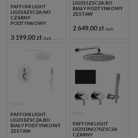
LIG015ZSC2A.BO
PAFFONI LIGHT
BIAŁY PODTYNKOWY
LIG018ZSC2A.NO
ZESTAW
CZARNY
PRYSZNICOWY
PODTYNKOWY
2 649,00 zł
ZESTAW
szt.
PRYSZNICOWY
3 199,00 zł
szt.
Paffoni
Paffoni
PAFFONI LIGHT
LIG018ZSC2A.BO
PAFFONI LIGHT
BIAŁY PODTYNKOWY
LIG010NO70ZSC3A
ZESTAW
CZARNY
PRYSZNICOWY