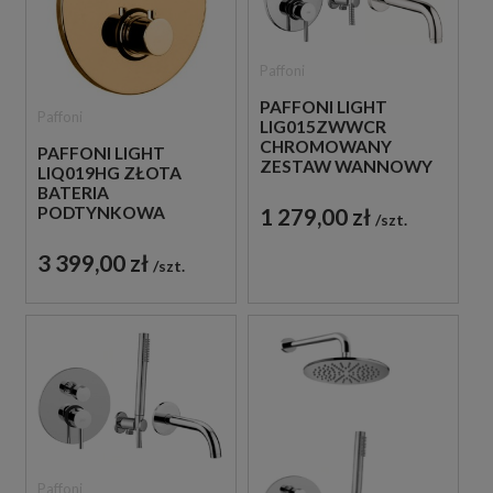
Paffoni
PAFFONI LIGHT
Paffoni
LIG015ZWWCR
CHROMOWANY
PAFFONI LIGHT
ZESTAW WANNOWY
LIQ019HG ZŁOTA
PODTYNKOWY ZE
BATERIA
SŁUCHAWKĄ
PODTYNKOWA
1 279,00 zł
szt.
PRYSZNICOWĄ
TERMOSTATYCZNA 3-
DROŻNA
3 399,00 zł
szt.
Paffoni