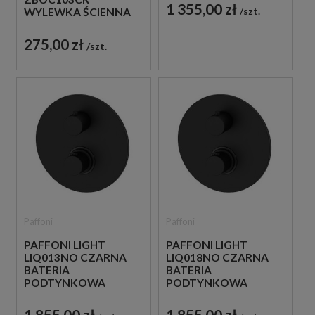
PODTYNKOWA
1 355,00 zł
szt.
WYLEWKA ŚCIENNA
12,3 CM CHROM
275,00 zł
szt.
Paffoni
Paffoni
PAFFONI LIGHT
PAFFONI LIGHT
LIQ013NO CZARNA
LIQ018NO CZARNA
BATERIA
BATERIA
PODTYNKOWA
PODTYNKOWA
TERMOSTATYCZNA 1-
TERMOSTATYCZNA 2-
DROŻNA
DROŻNA
1 855,00 zł
1 855,00 zł