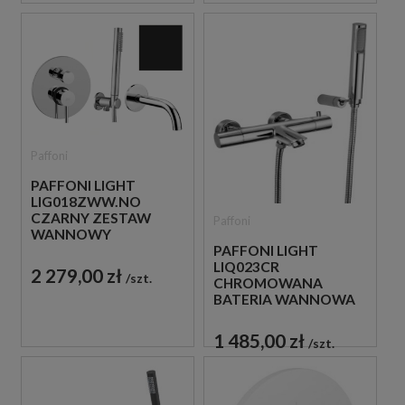
Paffoni
PAFFONI LIGHT
LIG018ZWW.NO
CZARNY ZESTAW
Paffoni
WANNOWY
PODTYNKOWY ZE
PAFFONI LIGHT
SŁUCHAWKĄ
LIQ023CR
2 279,00 zł
szt.
PRYSZNICOWĄ
CHROMOWANA
BATERIA WANNOWA
ŚCIENNA
TERMOSTATYCZNA
1 485,00 zł
szt.
ZE SŁUCHAWKĄ
PRYSZNICOWĄ