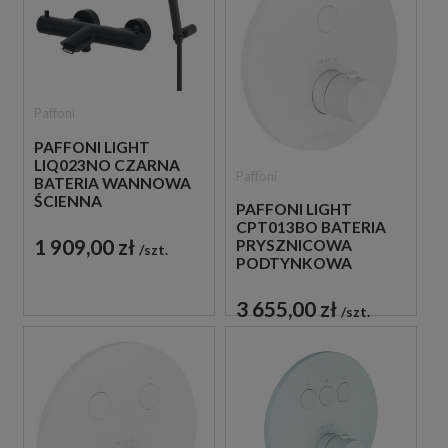
Paffoni
PAFFONI LIGHT
LIQ023NO CZARNA
Paffoni
BATERIA WANNOWA
ŚCIENNA
PAFFONI LIGHT
TERMOSTATYCZNA
CPT013BO BATERIA
ZE SŁUCHAWKĄ
1 909,00 zł
PRYSZNICOWA
szt.
PRYSZNICOWĄ
PODTYNKOWA
TERMOSTATYCZNA 1-
DROŻNA
3 655,00 zł
szt.
JEDNOUCHWYTOWA
BIAŁA