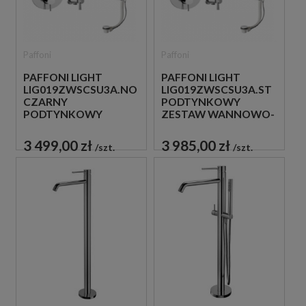
Paffoni
Paffoni
PAFFONI LIGHT
PAFFONI LIGHT
LIG019ZWSCSU3A.NO
LIG019ZWSCSU3A.ST
CZARNY
PODTYNKOWY
PODTYNKOWY
ZESTAW WANNOWO-
ZESTAW WANNOWO-
PRYSZNICOWY Z
PRYSZNICOWY Z
NAPEŁNIANIEM
3 499,00 zł
3 985,00 zł
szt.
szt.
NAPEŁNIANIEM
PRZEZ PRZELEW STAL
PRZEZ PRZELEW
SZCZOTKOWANA