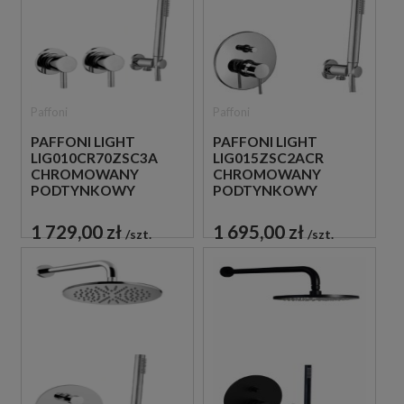
Paffoni
Paffoni
PAFFONI LIGHT
PAFFONI LIGHT
LIG010CR70ZSC3A
LIG015ZSC2ACR
CHROMOWANY
CHROMOWANY
PODTYNKOWY
PODTYNKOWY
ZESTAW
ZESTAW
PRYSZNICOWY
PRYSZNICOWY
1 729,00 zł
1 695,00 zł
szt.
szt.