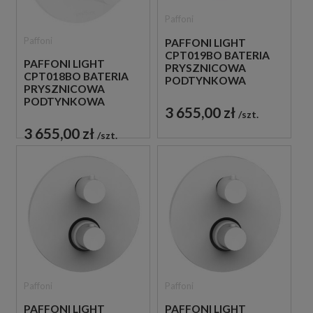
Paffoni
Paffoni
PAFFONI LIGHT
CPT019BO BATERIA
PAFFONI LIGHT
PRYSZNICOWA
CPT018BO BATERIA
PODTYNKOWA
PRYSZNICOWA
TERMOSTATYCZNA 3-
PODTYNKOWA
DROŻNA
3 655,00 zł
TERMOSTATYCZNA 2-
szt.
JEDNOUCHWYTOWA
DROŻNA
BIAŁA
3 655,00 zł
szt.
JEDNOUCHWYTOWA
BIAŁA
Paffoni
Paffoni
PAFFONI LIGHT
PAFFONI LIGHT