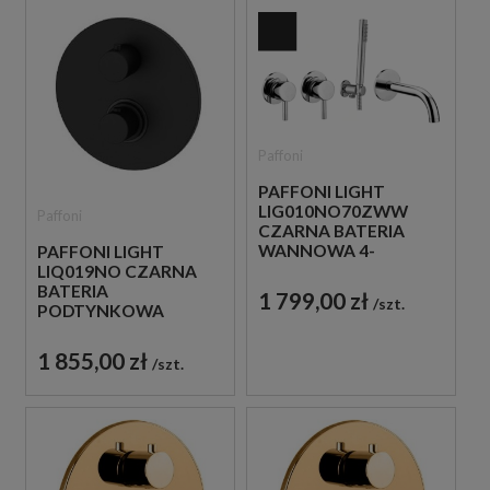
Paffoni
PAFFONI LIGHT
LIG010NO70ZWW
Paffoni
CZARNA BATERIA
WANNOWA 4-
PAFFONI LIGHT
OTWOROWA
LIQ019NO CZARNA
PODTYNKOWA
BATERIA
1 799,00 zł
szt.
PODTYNKOWA
TERMOSTATYCZNA 3-
DROŻNA
1 855,00 zł
szt.