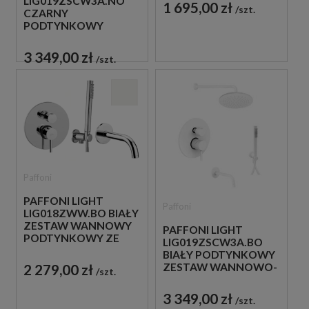
LIG019ZSCW3A.NO
PRYSZNICOWĄ
1 695,00 zł
szt.
CZARNY
PODTYNKOWY
ZESTAW WANNOWO-
PRYSZNICOWY Z
3 349,00 zł
szt.
WYLEWKĄ
Paffoni
PAFFONI LIGHT
Paffoni
LIG018ZWW.BO BIAŁY
ZESTAW WANNOWY
PAFFONI LIGHT
PODTYNKOWY ZE
LIG019ZSCW3A.BO
SŁUCHAWKĄ
BIAŁY PODTYNKOWY
PRYSZNICOWĄ
ZESTAW WANNOWO-
2 279,00 zł
szt.
PRYSZNICOWY Z
WYLEWKĄ
3 349,00 zł
szt.