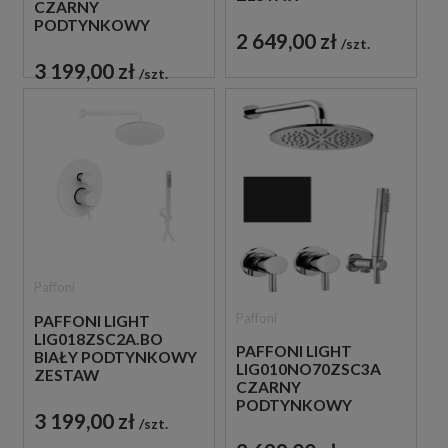
CZARNY
PRYSZNICOWY
PODTYNKOWY
2 649,00 zł
ZESTAW
szt.
PRYSZNICOWY
3 199,00 zł
szt.
Paffoni
Paffoni
PAFFONI LIGHT
LIG018ZSC2A.BO
PAFFONI LIGHT
BIAŁY PODTYNKOWY
LIG010NO70ZSC3A
ZESTAW
CZARNY
PRYSZNICOWY
PODTYNKOWY
3 199,00 zł
ZESTAW
szt.
PRYSZNICOWY