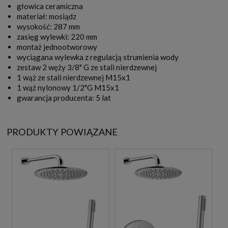
głowica ceramiczna
materiał: mosiądz
wysokość: 287 mm
zasięg wylewki: 220 mm
montaż jednootworowy
wyciągana wylewka z regulacją strumienia wody
zestaw 2 węży 3/8" G ze stali nierdzewnej
1 wąż ze stali nierdzewnej M15x1
1 wąż nylonowy 1/2"G M15x1
gwarancja producenta: 5 lat
PRODUKTY POWIĄZANE