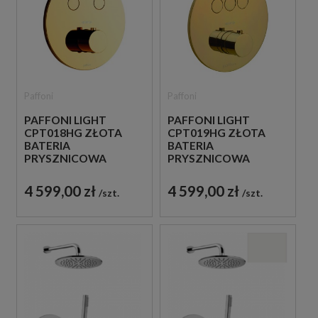
Paffoni
Paffoni
PAFFONI LIGHT
PAFFONI LIGHT
CPT018HG ZŁOTA
CPT019HG ZŁOTA
BATERIA
BATERIA
PRYSZNICOWA
PRYSZNICOWA
PODTYNKOWA
PODTYNKOWA
TERMOSTATYCZNA 2-
TERMOSTATYCZNA 3-
4 599,00 zł
4 599,00 zł
szt.
szt.
DROŻNA
DROŻNA
JEDNOUCHWYTOWA
JEDNOUCHWYTOWA