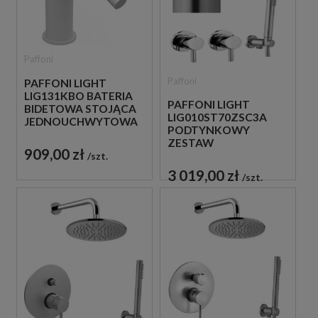
Paffoni
Paffoni
PAFFONI LIGHT
LIG131KBO BATERIA
PAFFONI LIGHT
BIDETOWA STOJĄCA
LIG010ST70ZSC3A
JEDNOUCHWYTOWA
PODTYNKOWY
BIAŁA
ZESTAW
909,00 zł
PRYSZNICOWY STAL
szt.
SZCZOTKOWANA
3 019,00 zł
szt.