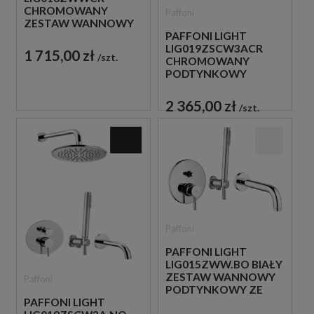
CHROMOWANY
Paffoni
ZESTAW WANNOWY
PODTYNKOWY ZE
PAFFONI LIGHT
SŁUCHAWKĄ
LIG019ZSCW3ACR
1 715,00 zł
szt.
PRYSZNICOWĄ
CHROMOWANY
PODTYNKOWY
ZESTAW WANNOWO-
PRYSZNICOWY Z
2 365,00 zł
szt.
WYLEWKĄ
Paffoni
PAFFONI LIGHT
LIG015ZWW.BO BIAŁY
ZESTAW WANNOWY
Paffoni
PODTYNKOWY ZE
PAFFONI LIGHT
SŁUCHAWKĄ