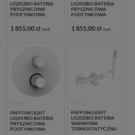
LIQ013BO BATERIA
LIQ018BO BATERIA
PRYSZNICOWA
PRYSZNICOWA
PODTYNKOWA
PODTYNKOWA
TERMOSTATYCZNA 1-
TERMOSTATYCZNA 2-
DROŻNA
DROŻNA
1 855,00 zł
1 855,00 zł
szt.
szt.
JEDNOUCHWYTOWA
JEDNOUCHWYTOWA
BIAŁA
BIAŁA
Paffoni
Paffoni
PAFFONI LIGHT
PAFFONI LIGHT
LIQ023BO BATERIA
LIQ019BO BATERIA
WANNOWA
PRYSZNICOWA
TERMOSTATYCZNA
PODTYNKOWA
ŚCIENNA ZE
TERMOSTATYCZNA 3-