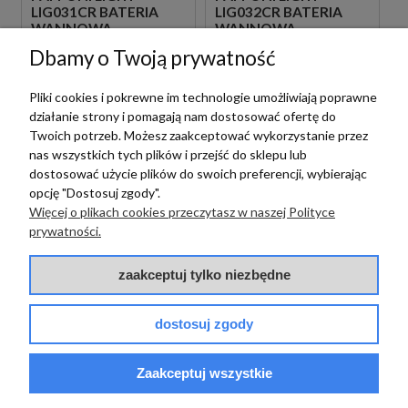
LIG031CR BATERIA
LIG032CR BATERIA
WANNOWA
WANNOWA
WOLNOSTOJĄCA
WOLNOSTOJĄCA
Dbamy o Twoją prywatność
CHROM
CHROM
5 999,00 zł
6 399,00 zł
szt.
szt.
Pliki cookies i pokrewne im technologie umożliwiają poprawne
działanie strony i pomagają nam dostosować ofertę do
Twoich potrzeb. Możesz zaakceptować wykorzystanie przez
nas wszystkich tych plików i przejść do sklepu lub
dostosować użycie plików do swoich preferencji, wybierając
opcję "Dostosuj zgody".
Więcej o plikach cookies przeczytasz w naszej Polityce
prywatności.
zaakceptuj tylko niezbędne
Paffoni
Paffoni
PAFFONI LIGHT
dostosuj zgody
LIG031NO BATERIA
PAFFONI LIGHT
WANNOWA
LIG032BO BATERIA
WOLNOSTOJĄCA
Zaakceptuj wszystkie
WANNOWA
CZARNA
WOLNOSTOJĄCA
7 399,00 zł
BIAŁA
szt.