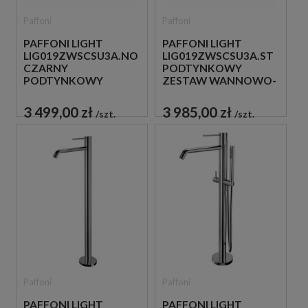
Paffoni
Paffoni
PAFFONI LIGHT
PAFFONI LIGHT
LIG019ZWSCSU3A.NO
LIG019ZWSCSU3A.ST
CZARNY
PODTYNKOWY
PODTYNKOWY
ZESTAW WANNOWO-
ZESTAW WANNOWO-
PRYSZNICOWY Z
PRYSZNICOWY Z
NAPEŁNIANIEM
3 499,00 zł
3 985,00 zł
szt.
szt.
NAPEŁNIANIEM
PRZEZ PRZELEW STAL
PRZEZ PRZELEW
SZCZOTKOWANA
Paffoni
Paffoni
PAFFONI LIGHT
PAFFONI LIGHT