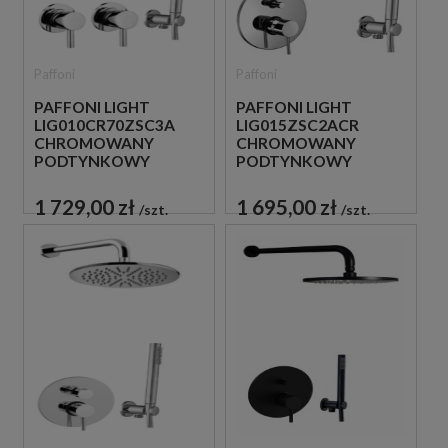
Paffoni
Paffoni
PAFFONI LIGHT
PAFFONI LIGHT
LIG010CR70ZSC3A
LIG015ZSC2ACR
CHROMOWANY
CHROMOWANY
PODTYNKOWY
PODTYNKOWY
ZESTAW
ZESTAW
PRYSZNICOWY
PRYSZNICOWY
1 729,00 zł
1 695,00 zł
szt.
szt.