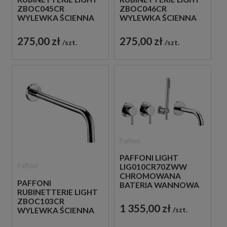
ZBOC045CR
ZBOC046CR
WYLEWKA ŚCIENNA
WYLEWKA ŚCIENNA
17,8 CM CHROM
24,8 CM CHROM
275,00 zł
275,00 zł
szt.
szt.
Paffoni
PAFFONI LIGHT
Paffoni
LIG010CR70ZWW
CHROMOWANA
PAFFONI
BATERIA WANNOWA
RUBINETTERIE LIGHT
4-OTWOROWA
ZBOC103CR
PODTYNKOWA
1 355,00 zł
szt.
WYLEWKA ŚCIENNA
12,3 CM CHROM