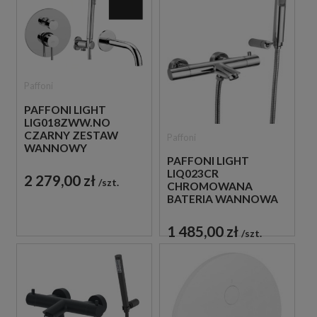
Paffoni
PAFFONI LIGHT
LIG018ZWW.NO
CZARNY ZESTAW
Paffoni
WANNOWY
PODTYNKOWY ZE
PAFFONI LIGHT
SŁUCHAWKĄ
LIQ023CR
2 279,00 zł
szt.
PRYSZNICOWĄ
CHROMOWANA
BATERIA WANNOWA
ŚCIENNA
TERMOSTATYCZNA
1 485,00 zł
szt.
ZE SŁUCHAWKĄ
PRYSZNICOWĄ