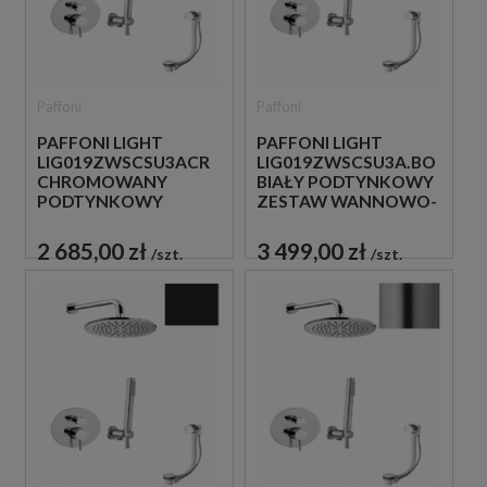
Paffoni
Paffoni
PAFFONI LIGHT
PAFFONI LIGHT
LIG019ZWSCSU3ACR
LIG019ZWSCSU3A.BO
CHROMOWANY
BIAŁY PODTYNKOWY
PODTYNKOWY
ZESTAW WANNOWO-
ZESTAW WANNOWO-
PRYSZNICOWY Z
PRYSZNICOWY Z
NAPEŁNIANIEM
2 685,00 zł
3 499,00 zł
szt.
szt.
NAPEŁNIANIEM
PRZEZ PRZELEW
PRZEZ PRZELEW