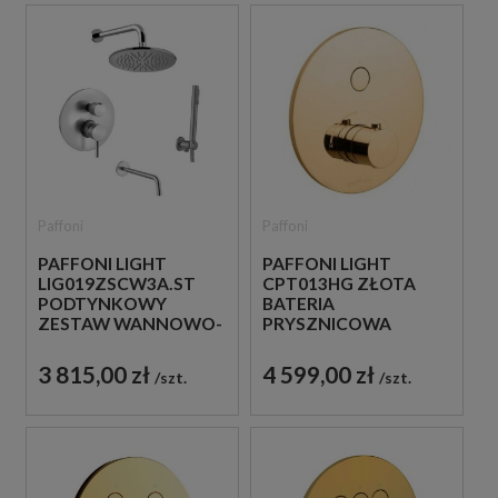
Paffoni
Paffoni
PAFFONI LIGHT
PAFFONI LIGHT
LIG019ZSCW3A.ST
CPT013HG ZŁOTA
PODTYNKOWY
BATERIA
ZESTAW WANNOWO-
PRYSZNICOWA
PRYSZNICOWY Z
PODTYNKOWA
WYLEWKĄ STAL
TERMOSTATYCZNA 1-
3 815,00 zł
4 599,00 zł
szt.
szt.
SZCZOTKOWANA
DROŻNA
JEDNOUCHWYTOWA