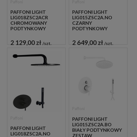
Paffoni
Paffoni
PAFFONI LIGHT
PAFFONI LIGHT
LIG018ZSC2ACR
LIG015ZSC2A.NO
CHROMOWANY
CZARNY
PODTYNKOWY
PODTYNKOWY
ZESTAW
ZESTAW
PRYSZNICOWY
PRYSZNICOWY
2 129,00 zł
2 649,00 zł
szt.
szt.
Paffoni
Paffoni
PAFFONI LIGHT
LIG015ZSC2A.BO
PAFFONI LIGHT
BIAŁY PODTYNKOWY
LIG018ZSC2A.NO
ZESTAW