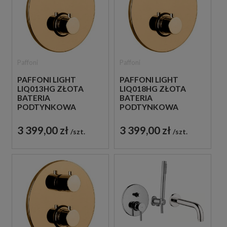
Paffoni
Paffoni
PAFFONI LIGHT
PAFFONI LIGHT
LIQ013HG ZŁOTA
LIQ018HG ZŁOTA
BATERIA
BATERIA
PODTYNKOWA
PODTYNKOWA
TERMOSTATYCZNA 1-
TERMOSTATYCZNA 2-
DROŻNA
DROŻNA
3 399,00 zł
3 399,00 zł
szt.
szt.