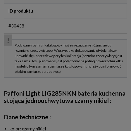
ID produktu
#30438
Paffoni Light LIG285NKN bateria kuchenna
stojąca jednouchwytowa czarny nikiel
:
Dane techniczne :
kolor: czarny nikiel