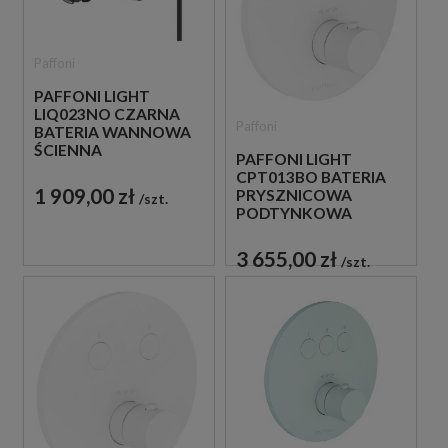
Paffoni
PAFFONI LIGHT
LIQ023NO CZARNA
Paffoni
BATERIA WANNOWA
ŚCIENNA
PAFFONI LIGHT
TERMOSTATYCZNA
CPT013BO BATERIA
ZE SŁUCHAWKĄ
1 909,00 zł
PRYSZNICOWA
szt.
PRYSZNICOWĄ
PODTYNKOWA
TERMOSTATYCZNA 1-
DROŻNA
3 655,00 zł
szt.
JEDNOUCHWYTOWA
BIAŁA