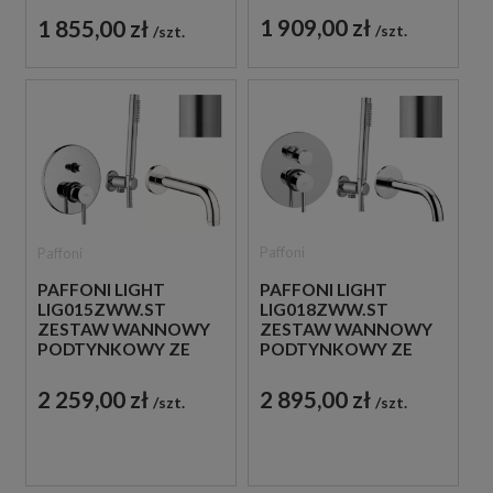
SŁUCHAWKĄ
DROŻNA
1 909,00 zł
1 855,00 zł
szt.
szt.
PRYSZNICOWĄ BIAŁA
JEDNOUCHWYTOWA
BIAŁA
Paffoni
Paffoni
PAFFONI LIGHT
PAFFONI LIGHT
LIG018ZWW.ST
LIG015ZWW.ST
ZESTAW WANNOWY
ZESTAW WANNOWY
PODTYNKOWY ZE
PODTYNKOWY ZE
SŁUCHAWKĄ
SŁUCHAWKĄ
PRYSZNICOWĄ STAL
PRYSZNICOWĄ STAL
2 895,00 zł
2 259,00 zł
szt.
szt.
SZCZOTKOWANA
SZCZOTKOWANA