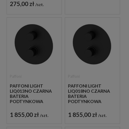
275,00 zł
szt.
Paffoni
Paffoni
PAFFONI LIGHT
PAFFONI LIGHT
LIQ013NO CZARNA
LIQ018NO CZARNA
BATERIA
BATERIA
PODTYNKOWA
PODTYNKOWA
TERMOSTATYCZNA 1-
TERMOSTATYCZNA 2-
DROŻNA
DROŻNA
1 855,00 zł
1 855,00 zł
szt.
szt.