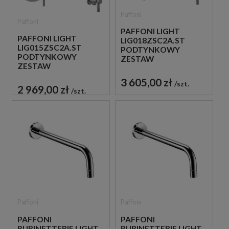
Paffoni
Paffoni
PAFFONI LIGHT
PAFFONI LIGHT
LIG018ZSC2A.ST
LIG015ZSC2A.ST
PODTYNKOWY
PODTYNKOWY
ZESTAW
ZESTAW
PRYSZNICOWY STAL
PRYSZNICOWY STAL
SZCZOTKOWANA
3 605,00 zł
szt.
SZCZOTKOWANA
2 969,00 zł
szt.
Paffoni
Paffoni
PAFFONI
PAFFONI
RUBINETTERIE LIGHT
RUBINETTERIE LIGHT