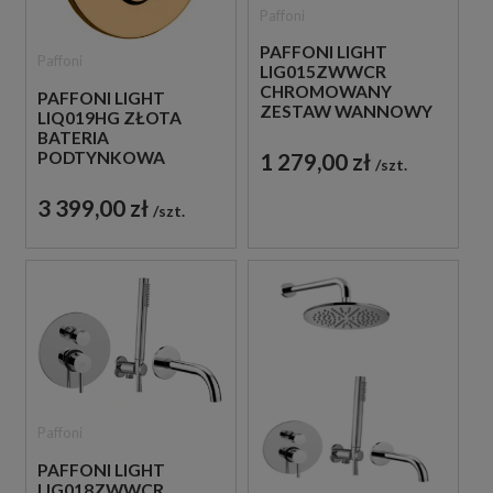
Paffoni
PAFFONI LIGHT
Paffoni
LIG015ZWWCR
CHROMOWANY
PAFFONI LIGHT
ZESTAW WANNOWY
LIQ019HG ZŁOTA
PODTYNKOWY ZE
BATERIA
SŁUCHAWKĄ
PODTYNKOWA
1 279,00 zł
szt.
PRYSZNICOWĄ
TERMOSTATYCZNA 3-
DROŻNA
3 399,00 zł
szt.
Paffoni
PAFFONI LIGHT
LIG018ZWWCR