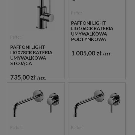
Paffoni
PAFFONI LIGHT
LIG106CR BATERIA
UMYWALKOWA
Paffoni
PODTYNKOWA
JEDNOUCHWYTOWA
PAFFONI LIGHT
CHROM
1 005,00 zł
LIG078CR BATERIA
szt.
UMYWALKOWA
STOJĄCA
JEDNOUCHWYTOWA
CHROM
735,00 zł
szt.
Paffoni
Paffoni