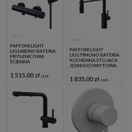
Paffoni
Paffoni
PAFFONI LIGHT
PAFFONI LIGHT
LIG168DNO BATERIA
LIG179NONO BATERIA
PRYSZNICOWA
KUCHENNA STOJĄCA
ŚCIENNA
JEDNOUCHWYTOWA
JEDNOUCHWYTOWA
CZARNA
CZARNA
1 515,00 zł
szt.
1 835,00 zł
szt.