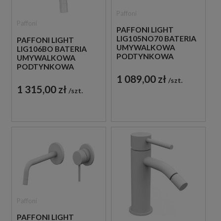
Paffoni
Paffoni
PAFFONI LIGHT
LIG105NO70 BATERIA
PAFFONI LIGHT
UMYWALKOWA
LIG106BO BATERIA
PODTYNKOWA
UMYWALKOWA
JEDNOUCHWYTOWA
PODTYNKOWA
CZARNA
JEDNOUCHWYTOWA
1 089,00 zł
szt.
BIAŁA
1 315,00 zł
szt.
Paffoni
PAFFONI LIGHT