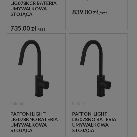
LIG078KCR BATERIA
JEDNOUCHWYTOWA
UMYWALKOWA
CZARNA
839,00 zł
szt.
STOJĄCA
JEDNOUCHWYTOWA
CHROM
735,00 zł
szt.
Paffoni
Paffoni
PAFFONI LIGHT
PAFFONI LIGHT
LIG078KNO BATERIA
LIG078NO BATERIA
UMYWALKOWA
UMYWALKOWA
STOJĄCA
STOJĄCA
JEDNOUCHWYTOWA
JEDNOUCHWYTOWA