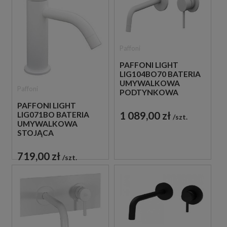
Paffoni
PAFFONI LIGHT
LIG104BO70 BATERIA
UMYWALKOWA
Paffoni
PODTYNKOWA
JEDNOUCHWYTOWA
PAFFONI LIGHT
BIAŁA
1 089,00 zł
LIG071BO BATERIA
szt.
UMYWALKOWA
STOJĄCA
JEDNOUCHWYTOWA
BIAŁA
719,00 zł
szt.