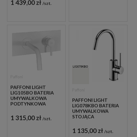
1 439,00 zł
szt.
Paffoni
PAFFONI LIGHT
Paffoni
LIG105BO BATERIA
UMYWALKOWA
PAFFONI LIGHT
PODTYNKOWA
LIG078KBO BATERIA
JEDNOUCHWYTOWA
UMYWALKOWA
BIAŁA
1 315,00 zł
STOJĄCA
szt.
JEDNOUCHWYTOWA
BIAŁA
1 135,00 zł
szt.