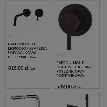
Paffoni
PAFFONI LIGHT
LIG006NO70 BATERIA
UMYWALKOWA
Paffoni
PODTYNKOWA
JEDNOUCHWYTOWA
PAFFONI LIGHT
CZARNA
815,00 zł
LIG010NO BATERIA
szt.
PRYSZNICOWA
PODTYNKOWA
JEDNOUCHWYTOWA
CZARNA
539,00 zł
szt.