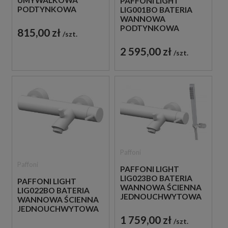
UMYWALKOWA
PAFFONI LIGHT
PODTYNKOWA
LIG001BO BATERIA
JEDNOUCHWYTOWA
WANNOWA
BIAŁA
PODTYNKOWA
815,00 zł
szt.
JEDNOUCHWYTOWA
BIAŁA
2 595,00 zł
szt.
Paffoni
Paffoni
PAFFONI LIGHT
LIG023BO BATERIA
PAFFONI LIGHT
WANNOWA ŚCIENNA
LIG022BO BATERIA
JEDNOUCHWYTOWA
WANNOWA ŚCIENNA
BIAŁA
JEDNOUCHWYTOWA
BIAŁA
1 759,00 zł
szt.