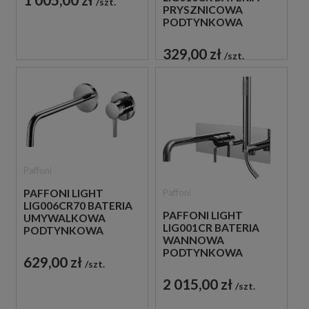
szt.
PRYSZNICOWA
PODTYNKOWA
JEDNOUCHWYTOWA
CHROM
329,00 zł
szt.
Paffoni
Paffoni
PAFFONI LIGHT
LIG006CR70 BATERIA
PAFFONI LIGHT
UMYWALKOWA
LIG001CR BATERIA
PODTYNKOWA
WANNOWA
JEDNOUCHWYTOWA
PODTYNKOWA
CHROM
629,00 zł
szt.
JEDNOUCHWYTOWA
CHROM
2 015,00 zł
szt.