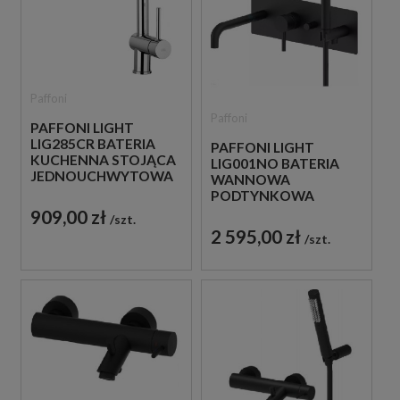
Paffoni
Paffoni
PAFFONI LIGHT
LIG285CR BATERIA
PAFFONI LIGHT
KUCHENNA STOJĄCA
LIG001NO BATERIA
JEDNOUCHWYTOWA
WANNOWA
CHROM
PODTYNKOWA
JEDNOUCHWYTOWA
909,00 zł
szt.
CZARNA
2 595,00 zł
szt.