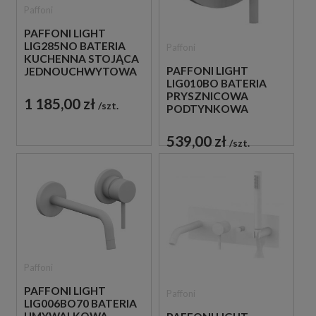
Paffoni
PAFFONI LIGHT
LIG285NO BATERIA
Paffoni
KUCHENNA STOJĄCA
PAFFONI LIGHT
JEDNOUCHWYTOWA
LIG010BO BATERIA
CZARNA
PRYSZNICOWA
1 185,00 zł
szt.
PODTYNKOWA
JEDNOUCHWYTOWA
BIAŁA
539,00 zł
szt.
Paffoni
PAFFONI LIGHT
Paffoni
LIG006BO70 BATERIA