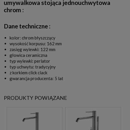
umywalkowa stojąca jednouchwytowa
chrom
:
Dane techniczne :
kolor: chrom błyszczący
wysokość korpusu: 162 mm
zasięg wylewki: 122 mm
głowica ceramiczna
typ wylewki: perlator
typ uchwytu: tradycyjny
z korkiem click clack
gwarancja producenta: 5 lat
PRODUKTY POWIĄZANE