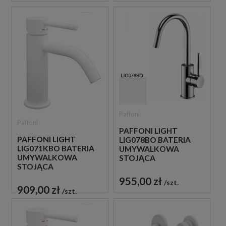
Paffoni
Paffoni
PAFFONI LIGHT
PAFFONI LIGHT
LIG078BO BATERIA
LIG071KBO BATERIA
UMYWALKOWA
UMYWALKOWA
STOJĄCA
STOJĄCA
JEDNOUCHWYTOWA
JEDNOUCHWYTOWA
BIAŁA
955,00 zł
szt.
BIAŁA
909,00 zł
szt.