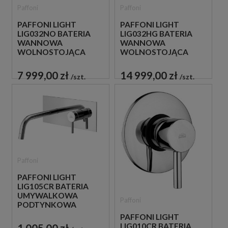
Paffoni
Paffoni
PAFFONI LIGHT
PAFFONI LIGHT
LIG032NO BATERIA
LIG032HG BATERIA
WANNOWA
WANNOWA
WOLNOSTOJĄCA
WOLNOSTOJĄCA
CZARNA
ZŁOTA
7 999,00 zł
14 999,00 zł
szt.
szt.
Paffoni
PAFFONI LIGHT
LIG105CR BATERIA
UMYWALKOWA
Paffoni
PODTYNKOWA
JEDNOUCHWYTOWA
PAFFONI LIGHT
CHROM
1 005,00 zł
LIG010CR BATERIA