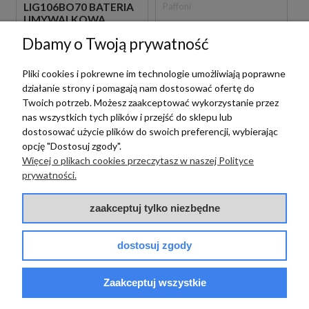
Paffoni
LIG106BO70 BATERIA
UMYWALKOWA
PAFFONI LIGHT
PODTYNKOWA
Dbamy o Twoją prywatność
LIG131BO BATERIA
JEDNOUCHWYTOWA
BIDETOWA STOJĄCA
BIAŁA
1 089,00 zł
szt.
JEDNOUCHWYTOWA
Pliki cookies i pokrewne im technologie umożliwiają poprawne
BIAŁA
działanie strony i pomagają nam dostosować ofertę do
719,00 zł
szt.
Twoich potrzeb. Możesz zaakceptować wykorzystanie przez
nas wszystkich tych plików i przejść do sklepu lub
dostosować użycie plików do swoich preferencji, wybierając
opcję "Dostosuj zgody".
Więcej o plikach cookies przeczytasz w naszej Polityce
prywatności.
zaakceptuj tylko niezbędne
Paffoni
dostosuj zgody
PAFFONI LIGHT
LIG105BO70 BATERIA
UMYWALKOWA
Zaakceptuj wszystkie
Paffoni
PODTYNKOWA
JEDNOUCHWYTOWA