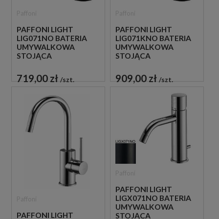
Paffoni
Paffoni
PAFFONI LIGHT
PAFFONI LIGHT
LIG071NO BATERIA
LIG071KNO BATERIA
UMYWALKOWA
UMYWALKOWA
STOJĄCA
STOJĄCA
JEDNOUCHWYTOWA
JEDNOUCHWYTOWA
CZARNA
CZARNA
719,00 zł
909,00 zł
szt.
szt.
Paffoni
PAFFONI LIGHT
LIGX071NO BATERIA
Paffoni
UMYWALKOWA
PAFFONI LIGHT
STOJĄCA