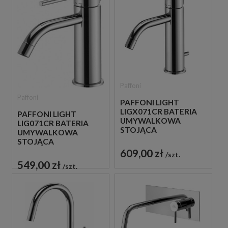
Paffoni
Paffoni
PAFFONI LIGHT
LIGX071CR BATERIA
PAFFONI LIGHT
UMYWALKOWA
LIG071CR BATERIA
STOJĄCA
UMYWALKOWA
JEDNOUCHWYTOWA
STOJĄCA
CHROM
JEDNOUCHWYTOWA
609,00 zł
szt.
CHROM
549,00 zł
szt.