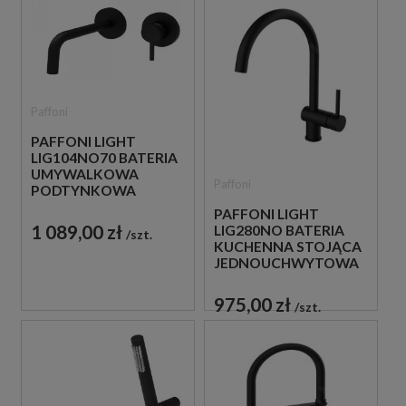
Paffoni
PAFFONI LIGHT
LIG104NO70 BATERIA
UMYWALKOWA
Paffoni
PODTYNKOWA
JEDNOUCHWYTOWA
PAFFONI LIGHT
CZARNA
1 089,00 zł
LIG280NO BATERIA
szt.
KUCHENNA STOJĄCA
JEDNOUCHWYTOWA
CZARNA
975,00 zł
szt.