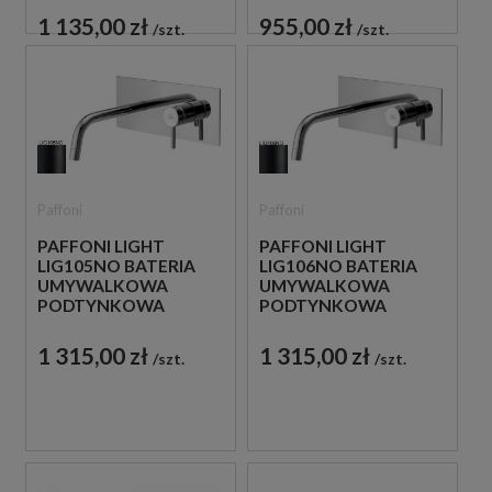
CZARNA
CZARNA
1 135,00 zł
955,00 zł
szt.
szt.
Paffoni
Paffoni
PAFFONI LIGHT
PAFFONI LIGHT
LIG105NO BATERIA
LIG106NO BATERIA
UMYWALKOWA
UMYWALKOWA
PODTYNKOWA
PODTYNKOWA
JEDNOUCHWYTOWA
JEDNOUCHWYTOWA
CZARNA
CZARNA
1 315,00 zł
1 315,00 zł
szt.
szt.