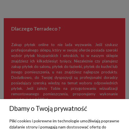
Dlaczego Terradeco ?
Zakup płytek online to nie lada wyzwanie. Jeśli szukasz
profesjonalnego sklepu, który w swojej ofercie posiada szeroki
wybór płytek hiszpańskich i włoskich, to w naszym sklepie
znajdziesz ich kilkadziesiąt tysięcy. Niezależnie czy planujesz
zakup płytek do salonu, płytek do łazienki, płytek do kuchni lub
innego pomieszczenia, u nas znajdziesz najlepsze produkty.
Dodatkowo, do Twojej dyspozycji są profesjonalni doradcy
posiadający szeroką wiedzę na temat wyboru odpowiednich
płytek. Jeśli zależy Tobie na przygotowaniu wizualizacji
remontowanego pomieszczenia, proponujemy wykonanie
projektu już od 500 zł.
Dbamy o Twoją prywatność
Pliki cookies i pokrewne im technologie umożliwiają poprawne
działanie strony i pomagają nam dostosować ofertę do