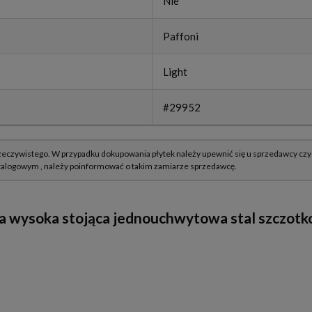
Nie
Paffoni
Light
#29952
a wysoka stojąca jednouchwytowa stal szczot