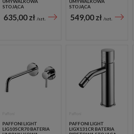
UMYWALKOWA
UMYWALKOWA
STOJĄCA
STOJĄCA
JEDNOUCHWYTOWA
JEDNOUCHWYTOWA
635,00 zł
549,00 zł
CHROM
CHROM
szt.
szt.
Paffoni
Paffoni
PAFFONI LIGHT
PAFFONI LIGHT
LIG105CR70 BATERIA
LIGX131CR BATERIA