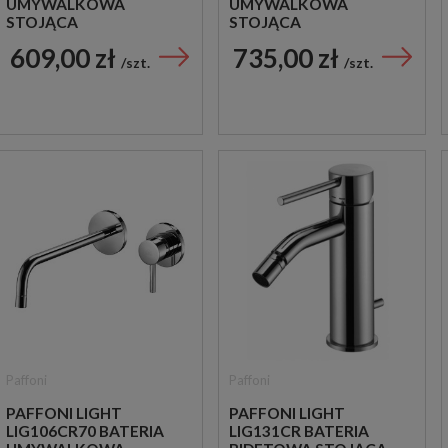
UMYWALKOWA
UMYWALKOWA
STOJĄCA
STOJĄCA
JEDNOUCHWYTOWA
JEDNOUCHWYTOWA
609,00 zł
735,00 zł
CHROM
CHROM
szt.
szt.
Paffoni
Paffoni
PAFFONI LIGHT
PAFFONI LIGHT
LIG106CR70 BATERIA
LIG131CR BATERIA