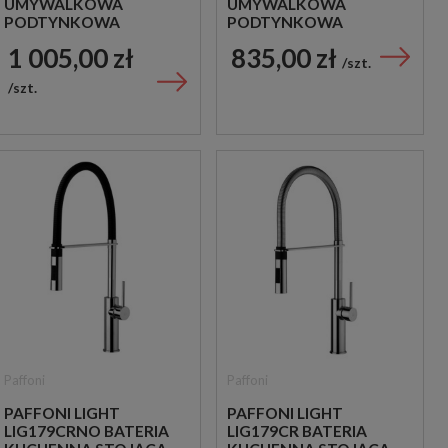
UMYWALKOWA
UMYWALKOWA
PODTYNKOWA
PODTYNKOWA
JEDNOUCHWYTOWA
JEDNOUCHWYTOWA
1 005,00 zł
835,00 zł
CHROM
CHROM
szt.
szt.
Paffoni
Paffoni
PAFFONI LIGHT
PAFFONI LIGHT
LIG179CRNO BATERIA
LIG179CR BATERIA