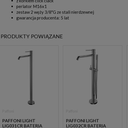
z korkiem click clack
perlator M16x1
zestaw 2 węży 3/8"G ze stali nierdzewnej
gwarancja producenta: 5 lat
PRODUKTY POWIĄZANE
Paffoni
Paffoni
PAFFONI LIGHT
PAFFONI LIGHT
LIG031CR BATERIA
LIG032CR BATERIA