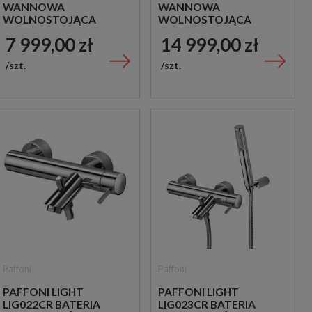
WANNOWA
WANNOWA
WOLNOSTOJĄCA
WOLNOSTOJĄCA
CZARNA
ZŁOTA
7 999,00 zł
14 999,00 zł
szt.
szt.
Paffoni
Paffoni
PAFFONI LIGHT
PAFFONI LIGHT
LIG022CR BATERIA
LIG023CR BATERIA