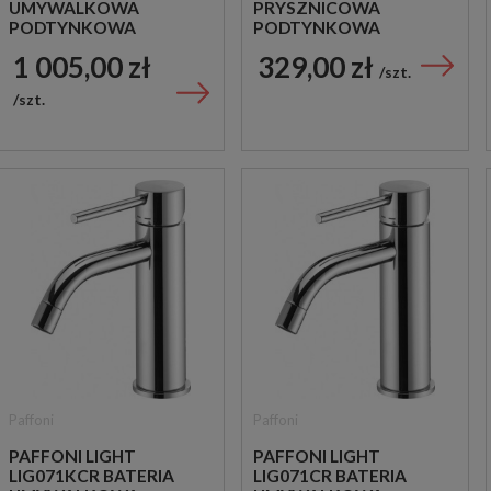
UMYWALKOWA
PRYSZNICOWA
PODTYNKOWA
PODTYNKOWA
JEDNOUCHWYTOWA
JEDNOUCHWYTOWA
1 005,00 zł
329,00 zł
CHROM
CHROM
szt.
szt.
Paffoni
Paffoni
PAFFONI LIGHT
PAFFONI LIGHT
LIG071KCR BATERIA
LIG071CR BATERIA