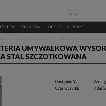
TSELLERY
PRODUCENCI
OUTLET
KONTAKT
»
»
kowe
Baterie umywalkowe stojące
Paffoni Light LIG081KST bateria umywal
 BATERIA UMYWALKOWA WYSO
A STAL SZCZOTKOWANA
Dostępność:
W mag
Czas wysyłki:
3 dni