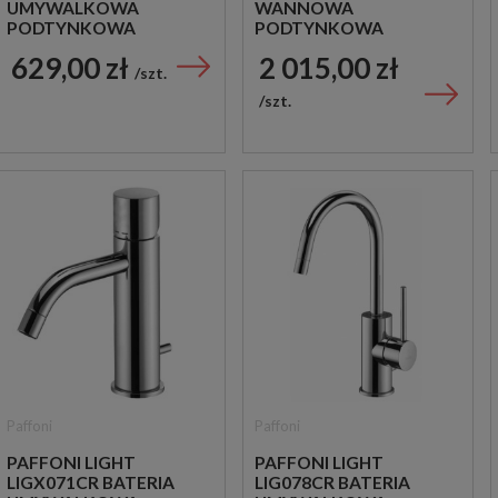
UMYWALKOWA
WANNOWA
PODTYNKOWA
PODTYNKOWA
JEDNOUCHWYTOWA
JEDNOUCHWYTOWA
629,00 zł
2 015,00 zł
CHROM
CHROM
szt.
szt.
Paffoni
Paffoni
PAFFONI LIGHT
PAFFONI LIGHT
LIGX071CR BATERIA
LIG078CR BATERIA