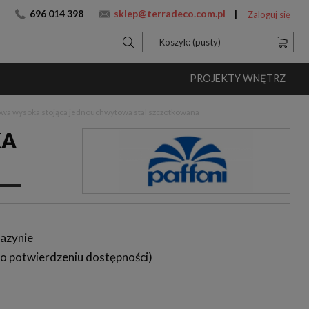
696 014 398
sklep@terradeco.com.pl
Zaloguj się
Koszyk:
(pusty)
PROJEKTY WNĘTRZ
kowa wysoka stojąca jednouchwytowa stal szczotkowana
KA
azynie