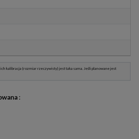
kowana
: