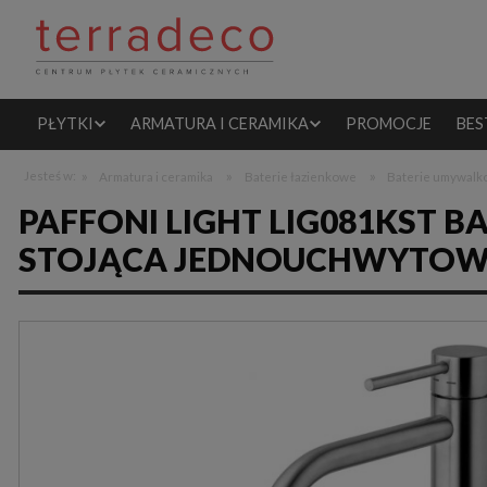
PŁYTKI
ARMATURA I CERAMIKA
PROMOCJE
BES
»
»
»
Jesteś w:
Armatura i ceramika
Baterie łazienkowe
Baterie umywal
PAFFONI LIGHT LIG081KST
STOJĄCA JEDNOUCHWYTOW