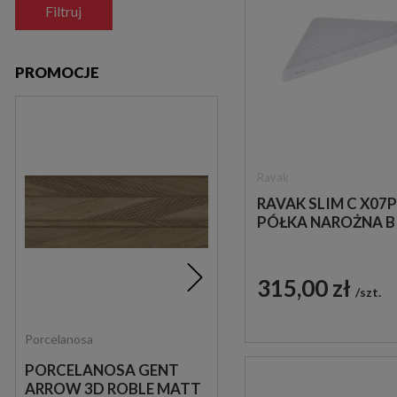
Filtruj
PROMOCJE
Ravak
RAVAK SLIM C X07
PÓŁKA NAROŻNA B
315,00 zł
szt.
Porcelanosa
Keratile
PORCELANOSA GENT
KERATILE RAIN FOREST
ARROW 3D ROBLE MATT
WHITE MATT 60X120