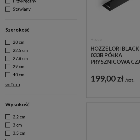
Przykręcany
Stawiany
Szerokość
Hozze
20 cm
HOZZE LORI BLACK 
22.5 cm
033B PÓŁKA
27.8 cm
PRYSZNICOWA CZ
29 cm
40 cm
199,00 zł
szt.
WIĘCEJ
Wysokość
2.2 cm
3 cm
3.5 cm