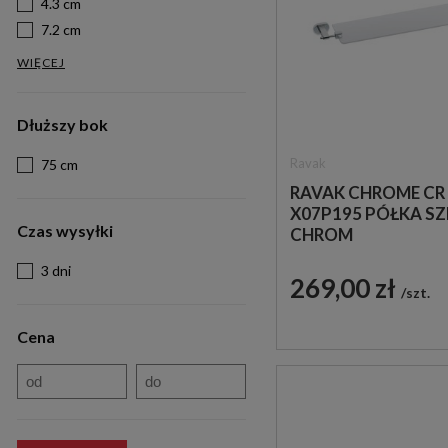
4.3 cm
7.2 cm
WIĘCEJ
Dłuższy bok
Ravak
75 cm
RAVAK CHROME CR 
X07P195 PÓŁKA S
Czas wysyłki
CHROM
3 dni
269,00 zł
szt.
Cena