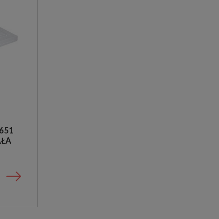
PODŁOGOWE GRESOWE
169,00 zł
135,00 zł
139,00 zł
99,00 zł
m2
m2
P651
AŁA