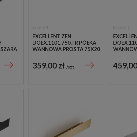
Excellent
Excellent
EXCELLENT ZEN
EXCELLE
Y
DOEX.1101.750.TR PÓŁKA
DOEX.110
SZARA
WANNOWA PROSTA 75X20
WANNOWA
PRZEŹROCZYSTA
PRZEŹRO
359,00 zł
459,00
szt.