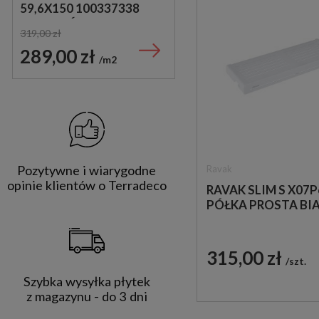
59,6X150 100337338
PŁYTKI MARMUROWE
PŁYTKA ŚCIENNA
GRESOWE
319,00 zł
169,00 zł
DREWNOPODOBNA
289,00 zł
89,00 zł
m2
m2
Pozytywne i wiarygodne
Ravak
opinie klientów o Terradeco
RAVAK SLIM S X07
PÓŁKA PROSTA BI
315,00 zł
szt.
Szybka wysyłka płytek
z magazynu - do 3 dni