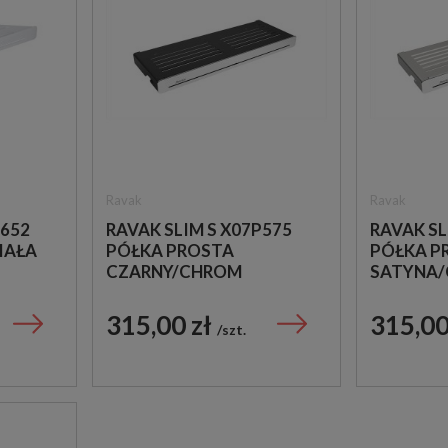
Ravak
Ravak
P652
RAVAK SLIM S X07P575
RAVAK SL
IAŁA
PÓŁKA PROSTA
PÓŁKA P
CZARNY/CHROM
SATYNA
315,00 zł
315,00
szt.
Vives
Baldocer
VIVES 1900 BLANCO
BALDOCER NEVE SATI
20X20 PŁYTKI
30X90 PŁYTKA ŚCIEN