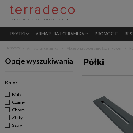
PŁYTKI
ARMATURA I CERAMIKA
PROMOCJE
BES
»
»
»
Jesteś w:
Armatura i ceramika
Akcesoria do ceramiki łazienkowej
Pó
Opcje wyszukiwania
Półki
Kolor
Biały
Czarny
Chrom
Złoty
Szary