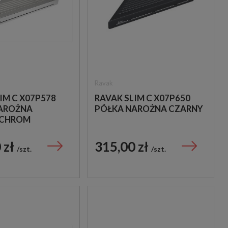
Ravak
IM C X07P578
RAVAK SLIM C X07P650
AROŻNA
PÓŁKA NAROŻNA CZARNY
/CHROM
 zł
315,00 zł
szt.
szt.