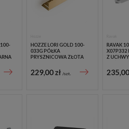
Hozze
Ravak
100-
HOZZE LORI GOLD 100-
RAVAK 10
033G PÓŁKA
X07P332
ARNA
PRYSZNICOWA ZŁOTA
Z UCHW
NAŚCIEN
229,00 zł
235,00
szt.