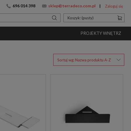
696 014 398
sklep@terradeco.com.pl
Zaloguj się
Koszyk:
(pusty)
PROJEKTY WNĘTRZ
Sortuj wg:
Nazwa produktu A-Z