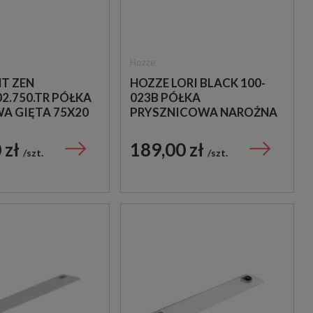
Hozze
NT ZEN
HOZZE LORI BLACK 100-
2.750.TR PÓŁKA
023B PÓŁKA
 GIĘTA 75X20
PRYSZNICOWA NAROŻNA
CZYSTA
CZARNA
 zł
189,00 zł
szt.
szt.