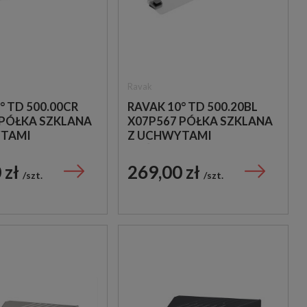
Ravak
° TD 500.00CR
RAVAK 10° TD 500.20BL
 PÓŁKA SZKLANA
X07P567 PÓŁKA SZKLANA
YTAMI
Z UCHWYTAMI
NYMI CHROM
NAŚCIENNYMI CZARNYMI
 zł
269,00 zł
szt.
szt.