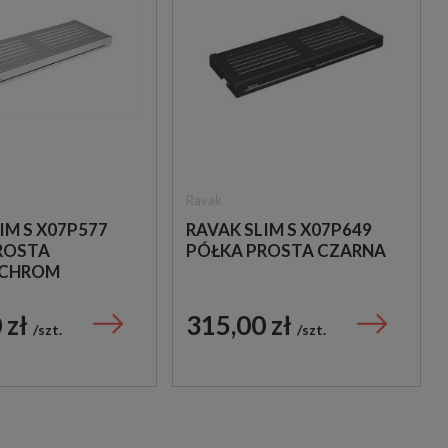
Ravak
IM S X07P577
RAVAK SLIM S X07P649
ROSTA
PÓŁKA PROSTA CZARNA
/CHROM
 zł
315,00 zł
szt.
szt.
Arcana
Nuevo Ceramica
N
ARCANA CROCCANTE-R
NUEVO CERAMICA
NA
TUTTI FRUTTI 60X120
CARRARA GOLD