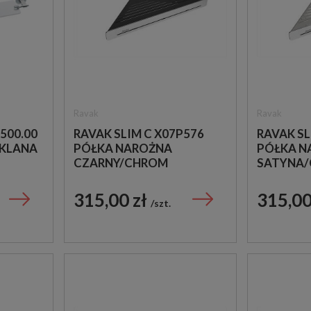
Ravak
Ravak
500.00
RAVAK SLIM C X07P576
RAVAK SL
ZKLANA
PÓŁKA NAROŻNA
PÓŁKA N
CZARNY/CHROM
SATYNA
315,00 zł
315,00
szt.