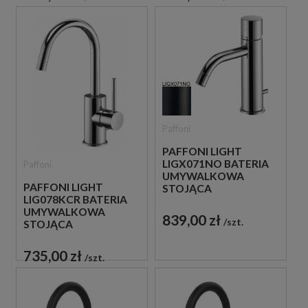
Paffoni
PAFFONI LIGHT
LIGX071NO BATERIA
Paffoni
UMYWALKOWA
PAFFONI LIGHT
STOJĄCA
LIG078KCR BATERIA
JEDNOUCHWYTOWA
UMYWALKOWA
CZARNA
839,00 zł
szt.
STOJĄCA
JEDNOUCHWYTOWA
CHROM
735,00 zł
szt.