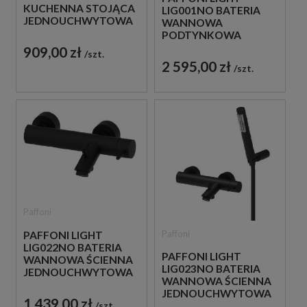
KUCHENNA STOJĄCA
LIG001NO BATERIA
JEDNOUCHWYTOWA
WANNOWA
CHROM
PODTYNKOWA
JEDNOUCHWYTOWA
909,00 zł
szt.
CZARNA
2 595,00 zł
szt.
Paffoni
Paffoni
PAFFONI LIGHT
LIG022NO BATERIA
PAFFONI LIGHT
WANNOWA ŚCIENNA
LIG023NO BATERIA
JEDNOUCHWYTOWA
WANNOWA ŚCIENNA
CZARNA
JEDNOUCHWYTOWA
1 439,00 zł
szt.
CZARNA