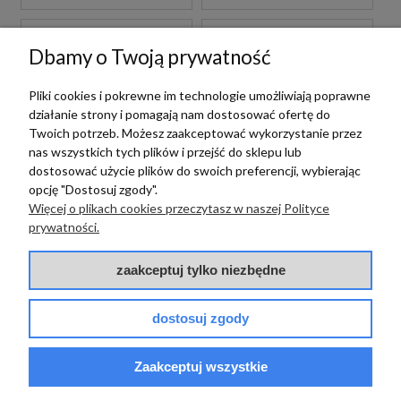
Dbamy o Twoją prywatność
Pliki cookies i pokrewne im technologie umożliwiają poprawne
działanie strony i pomagają nam dostosować ofertę do
Twoich potrzeb. Możesz zaakceptować wykorzystanie przez
nas wszystkich tych plików i przejść do sklepu lub
Paffoni
dostosować użycie plików do swoich preferencji, wybierając
PAFFONI LIGHT
opcję "Dostosuj zgody".
LIG105BO70 BATERIA
Więcej o plikach cookies przeczytasz w naszej Polityce
UMYWALKOWA
Paffoni
prywatności.
PODTYNKOWA
JEDNOUCHWYTOWA
PAFFONI LIGHT
BIAŁA
1 089,00 zł
zaakceptuj tylko niezbędne
LIGX131NO BATERIA
szt.
BIDETOWA STOJĄCA
JEDNOUCHWYTOWA
dostosuj zgody
CZARNA
839,00 zł
szt.
Zaakceptuj wszystkie