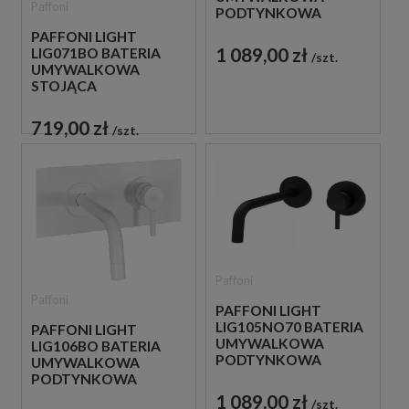
Paffoni
PODTYNKOWA
JEDNOUCHWYTOWA
PAFFONI LIGHT
BIAŁA
1 089,00 zł
LIG071BO BATERIA
szt.
UMYWALKOWA
STOJĄCA
JEDNOUCHWYTOWA
BIAŁA
719,00 zł
szt.
Paffoni
Paffoni
PAFFONI LIGHT
LIG105NO70 BATERIA
PAFFONI LIGHT
UMYWALKOWA
LIG106BO BATERIA
PODTYNKOWA
UMYWALKOWA
JEDNOUCHWYTOWA
PODTYNKOWA
CZARNA
JEDNOUCHWYTOWA
1 089,00 zł
szt.