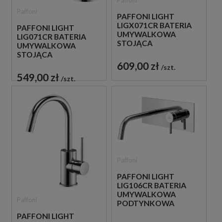
Paffoni
Paffoni
PAFFONI LIGHT
LIGX071CR BATERIA
PAFFONI LIGHT
UMYWALKOWA
LIG071CR BATERIA
STOJĄCA
UMYWALKOWA
JEDNOUCHWYTOWA
STOJĄCA
CHROM
JEDNOUCHWYTOWA
609,00 zł
szt.
CHROM
549,00 zł
szt.
Paffoni
PAFFONI LIGHT
LIG106CR BATERIA
UMYWALKOWA
Paffoni
PODTYNKOWA
JEDNOUCHWYTOWA
PAFFONI LIGHT
CHROM