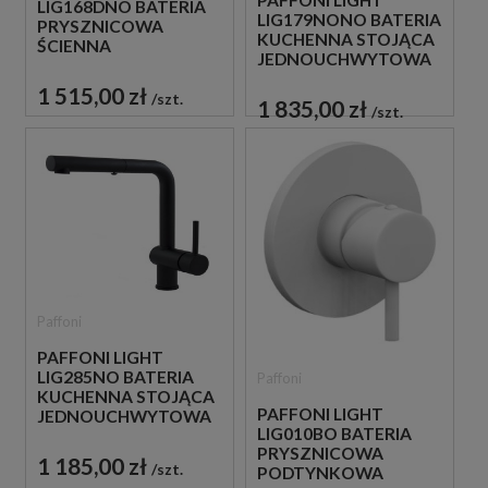
PAFFONI LIGHT
LIG168DNO BATERIA
LIG179NONO BATERIA
PRYSZNICOWA
KUCHENNA STOJĄCA
ŚCIENNA
JEDNOUCHWYTOWA
JEDNOUCHWYTOWA
CZARNA
CZARNA
1 515,00 zł
szt.
1 835,00 zł
szt.
Paffoni
PAFFONI LIGHT
LIG285NO BATERIA
Paffoni
KUCHENNA STOJĄCA
PAFFONI LIGHT
JEDNOUCHWYTOWA
LIG010BO BATERIA
CZARNA
PRYSZNICOWA
1 185,00 zł
szt.
PODTYNKOWA