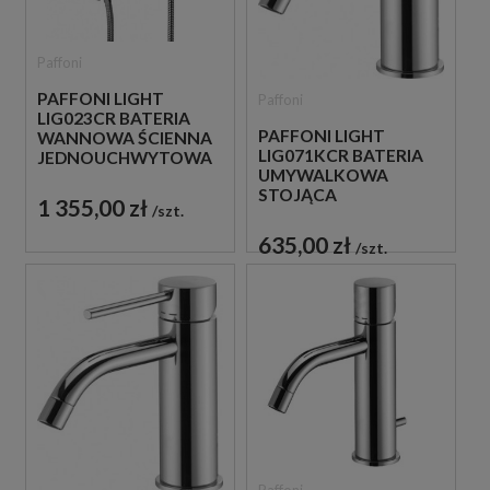
Paffoni
PAFFONI LIGHT
Paffoni
LIG023CR BATERIA
PAFFONI LIGHT
WANNOWA ŚCIENNA
LIG071KCR BATERIA
JEDNOUCHWYTOWA
UMYWALKOWA
CHROM
STOJĄCA
1 355,00 zł
szt.
JEDNOUCHWYTOWA
CHROM
635,00 zł
szt.