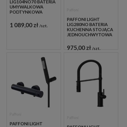
LIG104NO70 BATERIA
UMYWALKOWA
Paffoni
PODTYNKOWA
JEDNOUCHWYTOWA
PAFFONI LIGHT
CZARNA
1 089,00 zł
LIG280NO BATERIA
szt.
KUCHENNA STOJĄCA
JEDNOUCHWYTOWA
CZARNA
975,00 zł
szt.
Paffoni
Paffoni
PAFFONI LIGHT