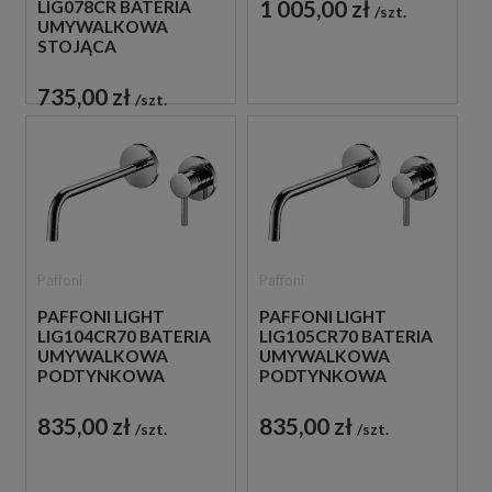
1 005,00 zł
LIG078CR BATERIA
szt.
UMYWALKOWA
STOJĄCA
JEDNOUCHWYTOWA
CHROM
735,00 zł
szt.
Paffoni
Paffoni
PAFFONI LIGHT
PAFFONI LIGHT
LIG104CR70 BATERIA
LIG105CR70 BATERIA
UMYWALKOWA
UMYWALKOWA
PODTYNKOWA
PODTYNKOWA
JEDNOUCHWYTOWA
JEDNOUCHWYTOWA
CHROM
CHROM
835,00 zł
835,00 zł
szt.
szt.