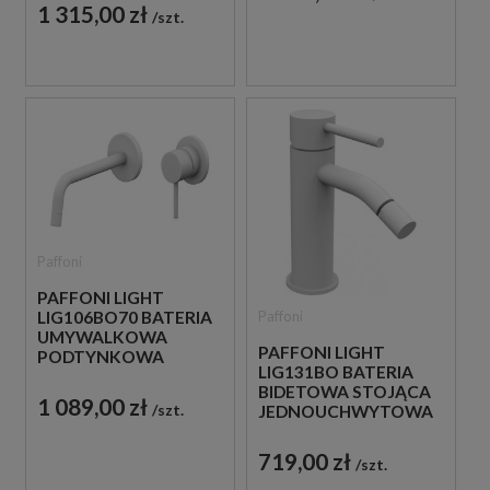
BIAŁA
1 315,00 zł
szt.
Paffoni
PAFFONI LIGHT
Paffoni
LIG106BO70 BATERIA
UMYWALKOWA
PAFFONI LIGHT
PODTYNKOWA
LIG131BO BATERIA
JEDNOUCHWYTOWA
BIDETOWA STOJĄCA
BIAŁA
1 089,00 zł
szt.
JEDNOUCHWYTOWA
BIAŁA
719,00 zł
szt.