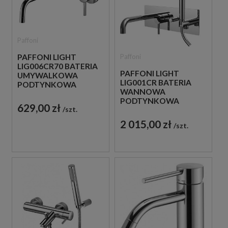
Paffoni
Paffoni
PAFFONI LIGHT
LIG006CR70 BATERIA
PAFFONI LIGHT
UMYWALKOWA
LIG001CR BATERIA
PODTYNKOWA
WANNOWA
JEDNOUCHWYTOWA
PODTYNKOWA
CHROM
629,00 zł
szt.
JEDNOUCHWYTOWA
CHROM
2 015,00 zł
szt.