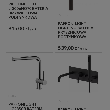
PAFFONI LIGHT
LIG006NO70 BATERIA
UMYWALKOWA
Paffoni
PODTYNKOWA
JEDNOUCHWYTOWA
PAFFONI LIGHT
CZARNA
815,00 zł
LIG010NO BATERIA
szt.
PRYSZNICOWA
PODTYNKOWA
JEDNOUCHWYTOWA
CZARNA
539,00 zł
szt.
Paffoni
Paffoni
PAFFONI LIGHT
LIG285CR BATERIA
PAFFONI LIGHT