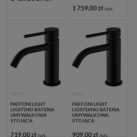
1 759,00 zł
szt.
Paffoni
Paffoni
PAFFONI LIGHT
PAFFONI LIGHT
LIG071NO BATERIA
LIG071KNO BATERIA
UMYWALKOWA
UMYWALKOWA
STOJĄCA
STOJĄCA
JEDNOUCHWYTOWA
JEDNOUCHWYTOWA
CZARNA
CZARNA
719,00 zł
909,00 zł
szt.
szt.