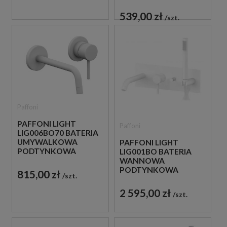
JEDNOUCHWYTOWA
BIAŁA
539,00 zł
szt.
Paffoni
PAFFONI LIGHT
Paffoni
LIG006BO70 BATERIA
UMYWALKOWA
PAFFONI LIGHT
PODTYNKOWA
LIG001BO BATERIA
JEDNOUCHWYTOWA
WANNOWA
BIAŁA
PODTYNKOWA
815,00 zł
szt.
JEDNOUCHWYTOWA
BIAŁA
2 595,00 zł
szt.