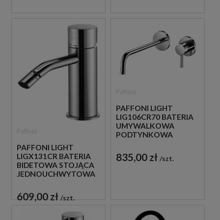
Paffoni
PAFFONI LIGHT
LIG106CR70 BATERIA
UMYWALKOWA
Paffoni
PODTYNKOWA
JEDNOUCHWYTOWA
PAFFONI LIGHT
CHROM
835,00 zł
LIGX131CR BATERIA
szt.
BIDETOWA STOJĄCA
JEDNOUCHWYTOWA
CHROM
609,00 zł
szt.