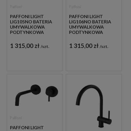
Paffoni
Paffoni
PAFFONI LIGHT
PAFFONI LIGHT
LIG105NO BATERIA
LIG106NO BATERIA
UMYWALKOWA
UMYWALKOWA
PODTYNKOWA
PODTYNKOWA
JEDNOUCHWYTOWA
JEDNOUCHWYTOWA
CZARNA
CZARNA
1 315,00 zł
1 315,00 zł
szt.
szt.
Paffoni
PAFFONI LIGHT