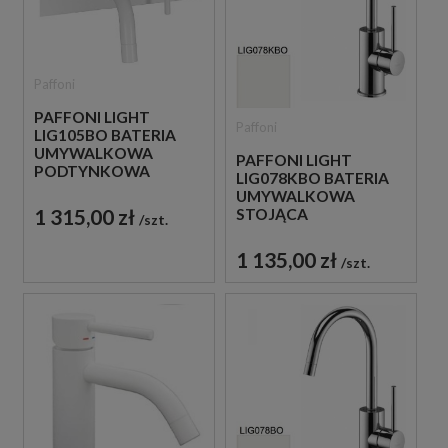
Paffoni
PAFFONI LIGHT
Paffoni
LIG105BO BATERIA
UMYWALKOWA
PAFFONI LIGHT
PODTYNKOWA
LIG078KBO BATERIA
JEDNOUCHWYTOWA
UMYWALKOWA
BIAŁA
1 315,00 zł
STOJĄCA
szt.
JEDNOUCHWYTOWA
BIAŁA
1 135,00 zł
szt.