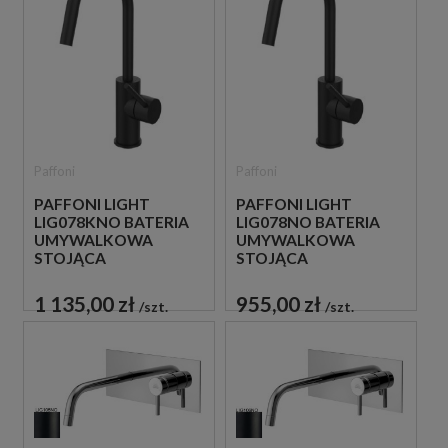
Paffoni
Paffoni
PAFFONI LIGHT
PAFFONI LIGHT
LIG078KNO BATERIA
LIG078NO BATERIA
UMYWALKOWA
UMYWALKOWA
STOJĄCA
STOJĄCA
JEDNOUCHWYTOWA
JEDNOUCHWYTOWA
CZARNA
CZARNA
1 135,00 zł
955,00 zł
szt.
szt.