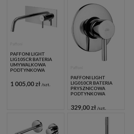
Paffoni
PAFFONI LIGHT
LIG105CR BATERIA
UMYWALKOWA
Paffoni
PODTYNKOWA
JEDNOUCHWYTOWA
PAFFONI LIGHT
CHROM
1 005,00 zł
LIG010CR BATERIA
szt.
PRYSZNICOWA
PODTYNKOWA
JEDNOUCHWYTOWA
CHROM
329,00 zł
szt.