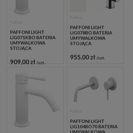
Paffoni
Paffoni
PAFFONI LIGHT
PAFFONI LIGHT
LIG078BO BATERIA
LIG071KBO BATERIA
UMYWALKOWA
UMYWALKOWA
STOJĄCA
STOJĄCA
JEDNOUCHWYTOWA
JEDNOUCHWYTOWA
BIAŁA
955,00 zł
szt.
BIAŁA
909,00 zł
szt.
Paffoni
PAFFONI LIGHT
LIG104BO70 BATERIA
UMYWALKOWA