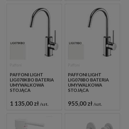
Paffoni
Paffoni
PAFFONI LIGHT
PAFFONI LIGHT
LIG078KBO BATERIA
LIG078BO BATERIA
UMYWALKOWA
UMYWALKOWA
STOJĄCA
STOJĄCA
JEDNOUCHWYTOWA
JEDNOUCHWYTOWA
BIAŁA
BIAŁA
1 135,00 zł
955,00 zł
szt.
szt.