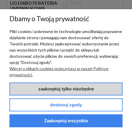
Paffoni
LIG106BO70 BATERIA
UMYWALKOWA
PAFFONI LIGHT
PODTYNKOWA
Dbamy o Twoją prywatność
LIG131BO BATERIA
JEDNOUCHWYTOWA
BIDETOWA STOJĄCA
BIAŁA
1 089,00 zł
szt.
JEDNOUCHWYTOWA
Pliki cookies i pokrewne im technologie umożliwiają poprawne
BIAŁA
działanie strony i pomagają nam dostosować ofertę do
719,00 zł
szt.
Twoich potrzeb. Możesz zaakceptować wykorzystanie przez
nas wszystkich tych plików i przejść do sklepu lub
dostosować użycie plików do swoich preferencji, wybierając
opcję "Dostosuj zgody".
Więcej o plikach cookies przeczytasz w naszej Polityce
prywatności.
zaakceptuj tylko niezbędne
Paffoni
dostosuj zgody
PAFFONI LIGHT
LIG105BO70 BATERIA
UMYWALKOWA
Zaakceptuj wszystkie
Paffoni
PODTYNKOWA
JEDNOUCHWYTOWA