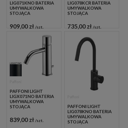
LIG071KNO BATERIA
LIG078KCR BATERIA
UMYWALKOWA
UMYWALKOWA
STOJĄCA
STOJĄCA
JEDNOUCHWYTOWA
JEDNOUCHWYTOWA
CZARNA
CHROM
909,00 zł
735,00 zł
szt.
szt.
Paffoni
PAFFONI LIGHT
LIGX071NO BATERIA
Paffoni
UMYWALKOWA
PAFFONI LIGHT
STOJĄCA
LIG078KNO BATERIA
JEDNOUCHWYTOWA
UMYWALKOWA
CZARNA
839,00 zł
szt.
STOJĄCA
JEDNOUCHWYTOWA