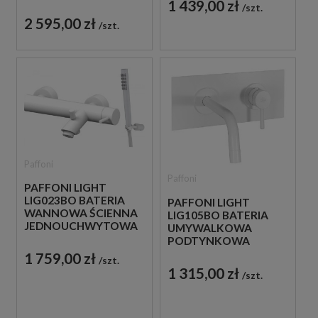
1 439,00 zł
JEDNOUCHWYTOWA
szt.
BIAŁA
2 595,00 zł
szt.
Paffoni
Paffoni
PAFFONI LIGHT
LIG023BO BATERIA
PAFFONI LIGHT
WANNOWA ŚCIENNA
LIG105BO BATERIA
JEDNOUCHWYTOWA
UMYWALKOWA
BIAŁA
PODTYNKOWA
JEDNOUCHWYTOWA
1 759,00 zł
szt.
BIAŁA
1 315,00 zł
szt.