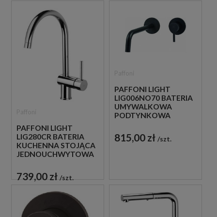
Paffoni
PAFFONI LIGHT
LIG006NO70 BATERIA
UMYWALKOWA
Paffoni
PODTYNKOWA
JEDNOUCHWYTOWA
PAFFONI LIGHT
CZARNA
815,00 zł
LIG280CR BATERIA
szt.
KUCHENNA STOJĄCA
JEDNOUCHWYTOWA
CHROM
739,00 zł
szt.