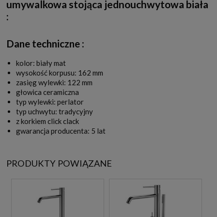
umywalkowa stojąca jednouchwytowa biała
:
Dane techniczne :
kolor: biały mat
wysokość korpusu: 162 mm
zasięg wylewki: 122 mm
głowica ceramiczna
typ wylewki: perlator
typ uchwytu: tradycyjny
z korkiem click clack
gwarancja producenta: 5 lat
PRODUKTY POWIĄZANE