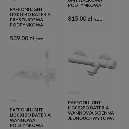
UMYWALKOWA
PODTYNKOWA
PAFFONI LIGHT
JEDNOUCHWYTOWA
LIG010BO BATERIA
BIAŁA
815,00 zł
szt.
PRYSZNICOWA
PODTYNKOWA
JEDNOUCHWYTOWA
BIAŁA
539,00 zł
szt.
Paffoni
Paffoni
PAFFONI LIGHT
LIG022BO BATERIA
PAFFONI LIGHT
WANNOWA ŚCIENNA
LIG001BO BATERIA
JEDNOUCHWYTOWA
WANNOWA
BIAŁA
PODTYNKOWA