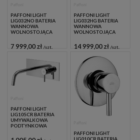
Paffoni
Paffoni
PAFFONI LIGHT
PAFFONI LIGHT
LIG032NO BATERIA
LIG032HG BATERIA
WANNOWA
WANNOWA
WOLNOSTOJĄCA
WOLNOSTOJĄCA
CZARNA
ZŁOTA
7 999,00 zł
14 999,00 zł
szt.
szt.
Paffoni
PAFFONI LIGHT
LIG105CR BATERIA
UMYWALKOWA
Paffoni
PODTYNKOWA
JEDNOUCHWYTOWA
PAFFONI LIGHT
CHROM
1 005,00 zł
LIG010CR BATERIA