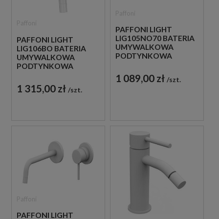
Paffoni
Paffoni
PAFFONI LIGHT
LIG105NO70 BATERIA
PAFFONI LIGHT
UMYWALKOWA
LIG106BO BATERIA
PODTYNKOWA
UMYWALKOWA
JEDNOUCHWYTOWA
PODTYNKOWA
CZARNA
JEDNOUCHWYTOWA
1 089,00 zł
szt.
BIAŁA
1 315,00 zł
szt.
Paffoni
PAFFONI LIGHT