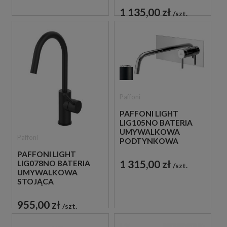
CZARNA
1 135,00 zł
szt.
Paffoni
PAFFONI LIGHT
LIG105NO BATERIA
UMYWALKOWA
Paffoni
PODTYNKOWA
JEDNOUCHWYTOWA
PAFFONI LIGHT
CZARNA
1 315,00 zł
LIG078NO BATERIA
szt.
UMYWALKOWA
STOJĄCA
JEDNOUCHWYTOWA
CZARNA
955,00 zł
szt.