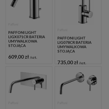
Paffoni
Paffoni
PAFFONI LIGHT
LIGX071CR BATERIA
PAFFONI LIGHT
UMYWALKOWA
LIG078CR BATERIA
STOJĄCA
UMYWALKOWA
JEDNOUCHWYTOWA
STOJĄCA
CHROM
JEDNOUCHWYTOWA
609,00 zł
szt.
CHROM
735,00 zł
szt.
Paffoni
Paffoni