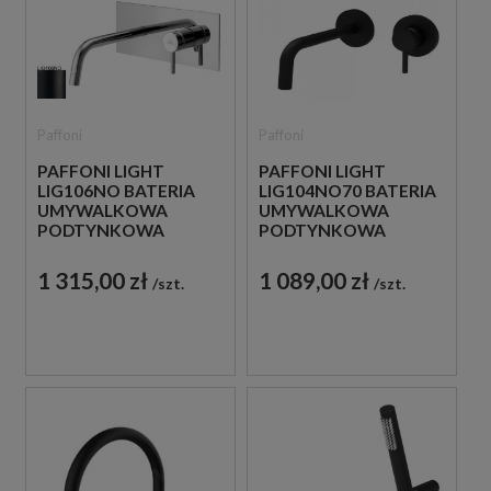
Paffoni
Paffoni
PAFFONI LIGHT
PAFFONI LIGHT
LIG106NO BATERIA
LIG104NO70 BATERIA
UMYWALKOWA
UMYWALKOWA
PODTYNKOWA
PODTYNKOWA
JEDNOUCHWYTOWA
JEDNOUCHWYTOWA
CZARNA
CZARNA
1 315,00 zł
1 089,00 zł
szt.
szt.