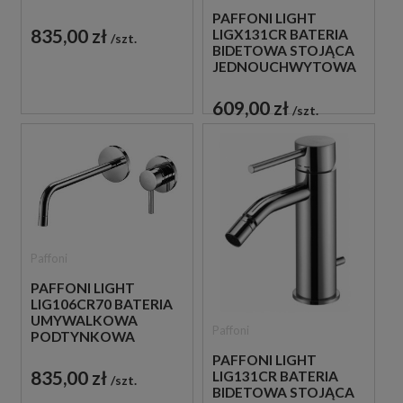
JEDNOUCHWYTOWA
PAFFONI LIGHT
CHROM
835,00 zł
LIGX131CR BATERIA
szt.
BIDETOWA STOJĄCA
JEDNOUCHWYTOWA
CHROM
609,00 zł
szt.
Paffoni
PAFFONI LIGHT
LIG106CR70 BATERIA
UMYWALKOWA
Paffoni
PODTYNKOWA
JEDNOUCHWYTOWA
PAFFONI LIGHT
CHROM
835,00 zł
LIG131CR BATERIA
szt.
BIDETOWA STOJĄCA