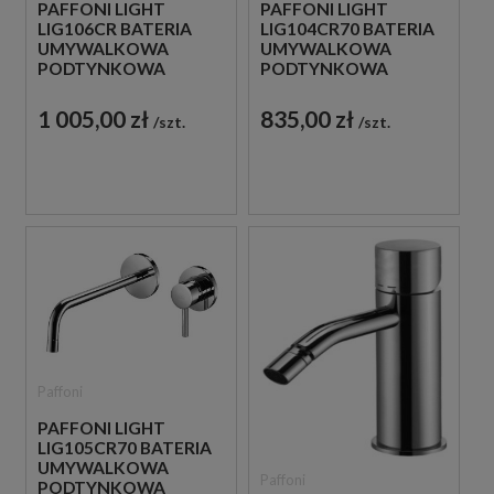
PAFFONI LIGHT
PAFFONI LIGHT
LIG106CR BATERIA
LIG104CR70 BATERIA
UMYWALKOWA
UMYWALKOWA
PODTYNKOWA
PODTYNKOWA
JEDNOUCHWYTOWA
JEDNOUCHWYTOWA
CHROM
CHROM
1 005,00 zł
835,00 zł
szt.
szt.
Paffoni
PAFFONI LIGHT
LIG105CR70 BATERIA
UMYWALKOWA
Paffoni
PODTYNKOWA