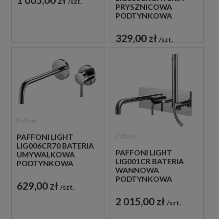
szt.
PRYSZNICOWA
PODTYNKOWA
JEDNOUCHWYTOWA
CHROM
329,00 zł
szt.
Paffoni
Paffoni
PAFFONI LIGHT
LIG006CR70 BATERIA
PAFFONI LIGHT
UMYWALKOWA
LIG001CR BATERIA
PODTYNKOWA
WANNOWA
JEDNOUCHWYTOWA
PODTYNKOWA
CHROM
629,00 zł
szt.
JEDNOUCHWYTOWA
CHROM
2 015,00 zł
szt.