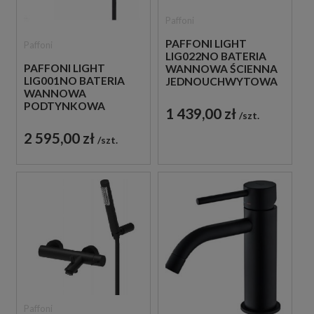
Paffoni
PAFFONI LIGHT
Paffoni
LIG022NO BATERIA
PAFFONI LIGHT
WANNOWA ŚCIENNA
LIG001NO BATERIA
JEDNOUCHWYTOWA
WANNOWA
CZARNA
PODTYNKOWA
1 439,00 zł
szt.
JEDNOUCHWYTOWA
CZARNA
2 595,00 zł
szt.
Paffoni