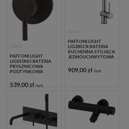
Paffoni
PAFFONI LIGHT
LIG285CR BATERIA
Paffoni
KUCHENNA STOJĄCA
PAFFONI LIGHT
JEDNOUCHWYTOWA
LIG010NO BATERIA
CHROM
PRYSZNICOWA
909,00 zł
szt.
PODTYNKOWA
JEDNOUCHWYTOWA
CZARNA
539,00 zł
szt.