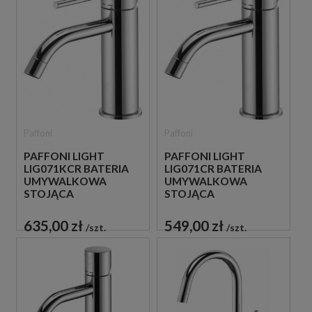
Paffoni
Paffoni
PAFFONI LIGHT
PAFFONI LIGHT
LIG071KCR BATERIA
LIG071CR BATERIA
UMYWALKOWA
UMYWALKOWA
STOJĄCA
STOJĄCA
JEDNOUCHWYTOWA
JEDNOUCHWYTOWA
CHROM
CHROM
635,00 zł
549,00 zł
szt.
szt.