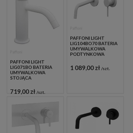
Paffoni
PAFFONI LIGHT
LIG104BO70 BATERIA
UMYWALKOWA
Paffoni
PODTYNKOWA
JEDNOUCHWYTOWA
PAFFONI LIGHT
BIAŁA
1 089,00 zł
LIG071BO BATERIA
szt.
UMYWALKOWA
STOJĄCA
JEDNOUCHWYTOWA
BIAŁA
719,00 zł
szt.