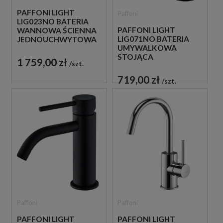
PAFFONI LIGHT
Paffoni
LIG023NO BATERIA
PAFFONI LIGHT
WANNOWA ŚCIENNA
LIG071NO BATERIA
JEDNOUCHWYTOWA
UMYWALKOWA
CZARNA
STOJĄCA
1 759,00 zł
szt.
JEDNOUCHWYTOWA
CZARNA
719,00 zł
szt.
Paffoni
Paffoni
PAFFONI LIGHT
PAFFONI LIGHT