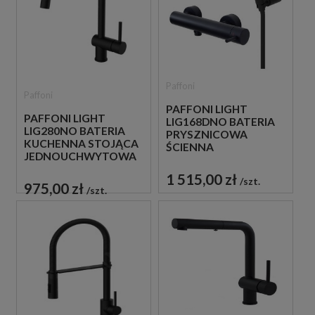
Paffoni
Paffoni
PAFFONI LIGHT
PAFFONI LIGHT
LIG168DNO BATERIA
LIG280NO BATERIA
PRYSZNICOWA
KUCHENNA STOJĄCA
ŚCIENNA
JEDNOUCHWYTOWA
JEDNOUCHWYTOWA
CZARNA
CZARNA
1 515,00 zł
szt.
975,00 zł
szt.