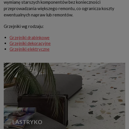
wymianę starszych komponentów bez konieczności
przeprowadzania większego remontu, co ogranicza koszty
ewentualnych napraw lub remontów.
Grzejniki wg rodzaju:
Grzejniki drabinkowe
Grzejniki dekoracyjne
Grzejniki elektryczne
LASTRYKO