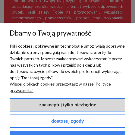
Dodatkowo, do Twojej dyspozycji są profesjonalni doradcy
posiadający szeroką wiedzę na temat wyboru odpowiednich
płytek. Jeśli zależy Tobie na przygotowaniu wizualizacji
remontowanego pomieszczenia, proponujemy wykonanie
projektu już od 500 zł.
Dbamy o Twoją prywatność
Pliki cookies i pokrewne im technologie umożliwiają poprawne
działanie strony i pomagają nam dostosować ofertę do
TERRADECO
Twoich potrzeb. Możesz zaakceptować wykorzystanie przez
nas wszystkich tych plików i przejść do sklepu lub
BAZA WIEDZY
dostosować użycie plików do swoich preferencji, wybierając
opcję "Dostosuj zgody".
Więcej o plikach cookies przeczytasz w naszej Polityce
PŁATNOŚCI I DOSTAWA
prywatności.
POMOC
zaakceptuj tylko niezbędne
dostosuj zgody