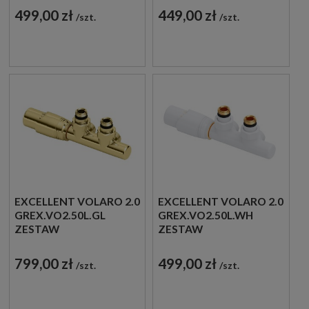
ZINTEGROWANY LEWY
ZINTEGROWANY LEWY
499,00 zł
449,00 zł
szt.
szt.
CZARNY
CHROM
EXCELLENT VOLARO 2.0
EXCELLENT VOLARO 2.0
GREX.VO2.50L.GL
GREX.VO2.50L.WH
ZESTAW
ZESTAW
TERMOSTATYCZNY
TERMOSTATYCZNY
ZINTEGROWANY LEWY
ZINTEGROWANY LEWY
799,00 zł
499,00 zł
szt.
szt.
ZŁOTY
BIAŁY