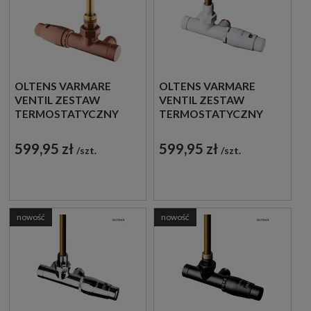
OLTENS VARMARE
OLTENS VARMARE
VENTIL ZESTAW
VENTIL ZESTAW
TERMOSTATYCZNY
TERMOSTATYCZNY
GRZEJNIKOWY
GRZEJNIKOWY
JEDNOOTWOROWY
JEDNOOTWOROWY
599,95 zł
599,95 zł
szt.
szt.
LEWY MIEDŹ
PRAWY BIAŁY 55906000
SZCZOTKOWANA
55905610
nowość
nowość