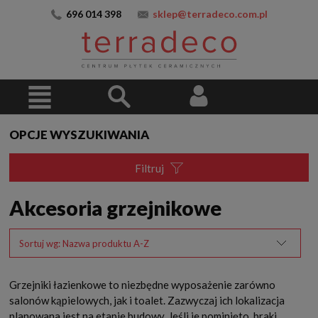
696 014 398
sklep@terradeco.com.pl
OPCJE WYSZUKIWANIA
Filtruj
Akcesoria grzejnikowe
Sortuj wg:
Nazwa produktu A-Z
Grzejniki łazienkowe to niezbędne wyposażenie zarówno
salonów kąpielowych, jak i toalet. Zazwyczaj ich lokalizacja
planowana jest na etapie budowy. Jeśli je pominięto, braki