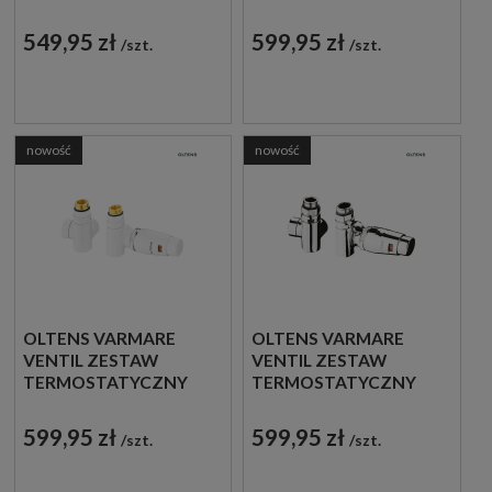
GRZEJNIKOWY
GRZEJNIKOWY
JEDNOOTWOROWY
JEDNOOTWOROWY
549,95 zł
599,95 zł
szt.
szt.
PRAWY GRAFIT
PRAWY MIEDŹ
55906400
SZCZOTKOWANA
55906610
nowość
nowość
OLTENS VARMARE
OLTENS VARMARE
VENTIL ZESTAW
VENTIL ZESTAW
TERMOSTATYCZNY
TERMOSTATYCZNY
GRZEJNIKOWY Z
GRZEJNIKOWY Z
TRÓJNIKIEM LEWY
TRÓJNIKIEM LEWY
599,95 zł
599,95 zł
szt.
szt.
BIAŁY 55913000
CHROM 55913100