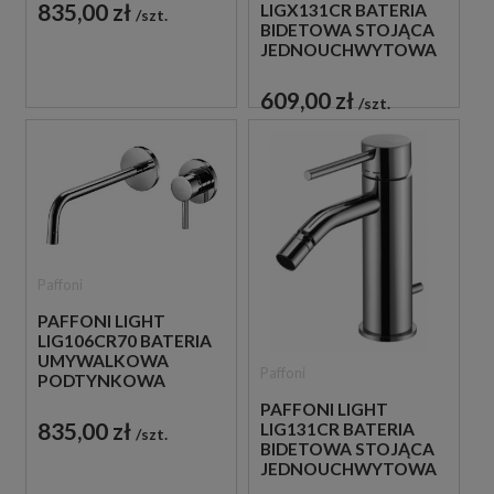
CHROM
835,00 zł
LIGX131CR BATERIA
szt.
BIDETOWA STOJĄCA
JEDNOUCHWYTOWA
CHROM
609,00 zł
szt.
Paffoni
PAFFONI LIGHT
LIG106CR70 BATERIA
UMYWALKOWA
Paffoni
PODTYNKOWA
JEDNOUCHWYTOWA
PAFFONI LIGHT
CHROM
835,00 zł
LIG131CR BATERIA
szt.
BIDETOWA STOJĄCA
JEDNOUCHWYTOWA
CHROM