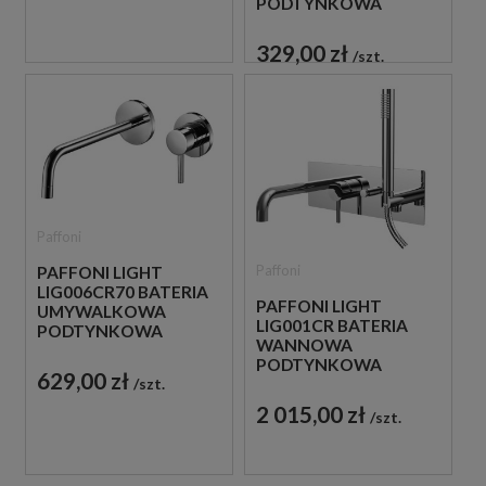
PODTYNKOWA
JEDNOUCHWYTOWA
CHROM
329,00 zł
szt.
Paffoni
Paffoni
PAFFONI LIGHT
LIG006CR70 BATERIA
PAFFONI LIGHT
UMYWALKOWA
LIG001CR BATERIA
PODTYNKOWA
WANNOWA
JEDNOUCHWYTOWA
PODTYNKOWA
CHROM
629,00 zł
szt.
JEDNOUCHWYTOWA
CHROM
2 015,00 zł
szt.