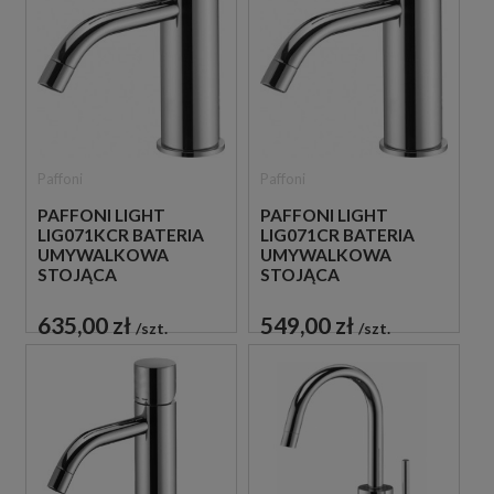
Paffoni
Paffoni
PAFFONI LIGHT
PAFFONI LIGHT
LIG071KCR BATERIA
LIG071CR BATERIA
UMYWALKOWA
UMYWALKOWA
STOJĄCA
STOJĄCA
JEDNOUCHWYTOWA
JEDNOUCHWYTOWA
CHROM
CHROM
635,00 zł
549,00 zł
szt.
szt.