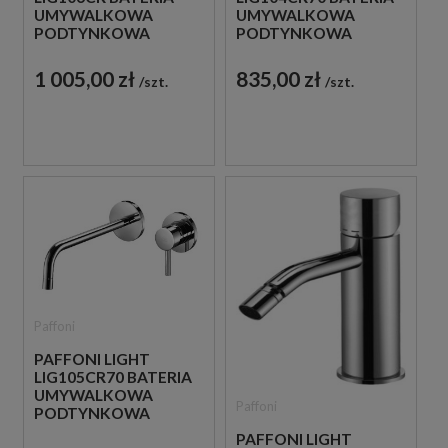
UMYWALKOWA
UMYWALKOWA
PODTYNKOWA
PODTYNKOWA
JEDNOUCHWYTOWA
JEDNOUCHWYTOWA
CHROM
CHROM
1 005,00 zł
835,00 zł
szt.
szt.
Paffoni
PAFFONI LIGHT
LIG105CR70 BATERIA
UMYWALKOWA
Paffoni
PODTYNKOWA
JEDNOUCHWYTOWA
PAFFONI LIGHT