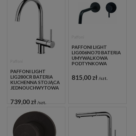
Paffoni
PAFFONI LIGHT
LIG006NO70 BATERIA
UMYWALKOWA
Paffoni
PODTYNKOWA
JEDNOUCHWYTOWA
PAFFONI LIGHT
CZARNA
815,00 zł
LIG280CR BATERIA
szt.
KUCHENNA STOJĄCA
JEDNOUCHWYTOWA
CHROM
739,00 zł
szt.