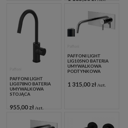
Paffoni
PAFFONI LIGHT
LIG105NO BATERIA
UMYWALKOWA
Paffoni
PODTYNKOWA
JEDNOUCHWYTOWA
PAFFONI LIGHT
CZARNA
1 315,00 zł
LIG078NO BATERIA
szt.
UMYWALKOWA
STOJĄCA
JEDNOUCHWYTOWA
CZARNA
955,00 zł
szt.