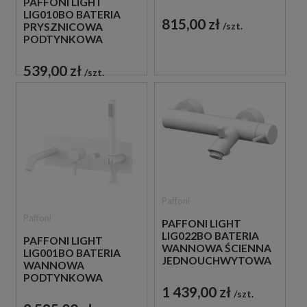
PAFFONI LIGHT
JEDNOUCHWYTOWA
LIG010BO BATERIA
BIAŁA
815,00 zł
szt.
PRYSZNICOWA
PODTYNKOWA
JEDNOUCHWYTOWA
BIAŁA
539,00 zł
szt.
Paffoni
Paffoni
PAFFONI LIGHT
LIG022BO BATERIA
PAFFONI LIGHT
WANNOWA ŚCIENNA
LIG001BO BATERIA
JEDNOUCHWYTOWA
WANNOWA
BIAŁA
PODTYNKOWA
1 439,00 zł
JEDNOUCHWYTOWA
szt.
BIAŁA