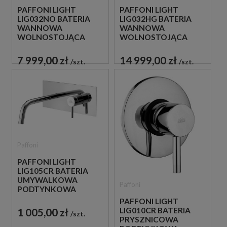
PAFFONI LIGHT
PAFFONI LIGHT
LIG032NO BATERIA
LIG032HG BATERIA
WANNOWA
WANNOWA
WOLNOSTOJĄCA
WOLNOSTOJĄCA
CZARNA
ZŁOTA
7 999,00 zł
14 999,00 zł
szt.
szt.
Paffoni
PAFFONI LIGHT
LIG105CR BATERIA
UMYWALKOWA
Paffoni
PODTYNKOWA
JEDNOUCHWYTOWA
PAFFONI LIGHT
CHROM
1 005,00 zł
LIG010CR BATERIA
szt.
PRYSZNICOWA