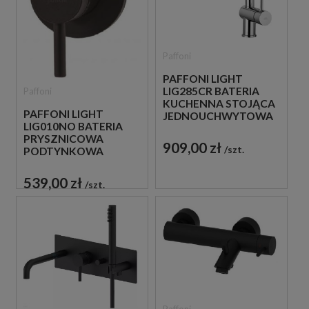
Paffoni
PAFFONI LIGHT
LIG285CR BATERIA
Paffoni
KUCHENNA STOJĄCA
PAFFONI LIGHT
JEDNOUCHWYTOWA
LIG010NO BATERIA
CHROM
PRYSZNICOWA
909,00 zł
szt.
PODTYNKOWA
JEDNOUCHWYTOWA
CZARNA
539,00 zł
szt.
Paffoni