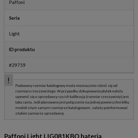
Paffoni
Seria
Light
ID produktu
#29759
Paffoni Light LIG081KBO bateria