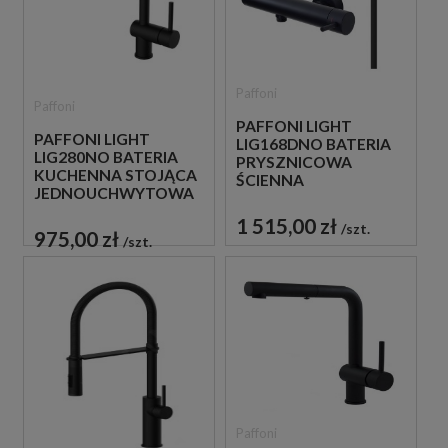
Paffoni
Paffoni
PAFFONI LIGHT
PAFFONI LIGHT
LIG168DNO BATERIA
LIG280NO BATERIA
PRYSZNICOWA
KUCHENNA STOJĄCA
ŚCIENNA
JEDNOUCHWYTOWA
JEDNOUCHWYTOWA
CZARNA
CZARNA
1 515,00 zł
szt.
975,00 zł
szt.
Paffoni