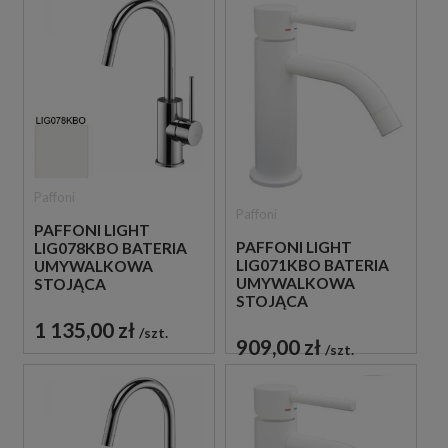
Paffoni
Paffoni
PAFFONI LIGHT
PAFFONI LIGHT
LIG078KBO BATERIA
LIG071KBO BATERIA
UMYWALKOWA
UMYWALKOWA
STOJĄCA
STOJĄCA
JEDNOUCHWYTOWA
JEDNOUCHWYTOWA
BIAŁA
1 135,00 zł
szt.
BIAŁA
909,00 zł
szt.