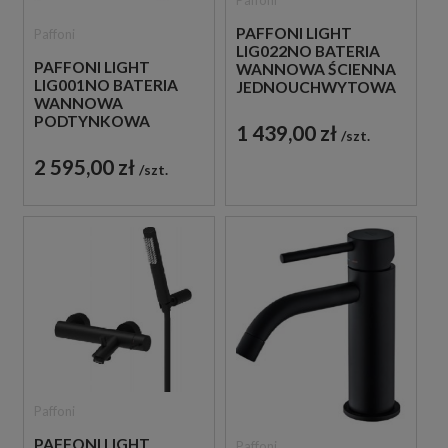
PAFFONI LIGHT
Paffoni
LIG022NO BATERIA
PAFFONI LIGHT
WANNOWA ŚCIENNA
LIG001NO BATERIA
JEDNOUCHWYTOWA
WANNOWA
CZARNA
PODTYNKOWA
1 439,00 zł
szt.
JEDNOUCHWYTOWA
CZARNA
2 595,00 zł
szt.
Paffoni
PAFFONI LIGHT
Paffoni