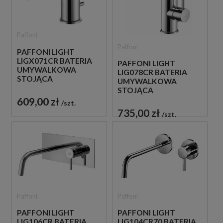
Paffoni
Paffoni
PAFFONI LIGHT
LIGX071CR BATERIA
PAFFONI LIGHT
UMYWALKOWA
LIG078CR BATERIA
STOJĄCA
UMYWALKOWA
JEDNOUCHWYTOWA
STOJĄCA
CHROM
JEDNOUCHWYTOWA
609,00 zł
szt.
CHROM
735,00 zł
szt.
Paffoni
Paffoni
PAFFONI LIGHT
PAFFONI LIGHT
LIG106CR BATERIA
LIG104CR70 BATERIA