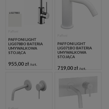
Paffoni
Paffoni
PAFFONI LIGHT
PAFFONI LIGHT
LIG078BO BATERIA
LIG071BO BATERIA
UMYWALKOWA
UMYWALKOWA
STOJĄCA
STOJĄCA
JEDNOUCHWYTOWA
JEDNOUCHWYTOWA
BIAŁA
955,00 zł
szt.
BIAŁA
719,00 zł
szt.
Paffoni