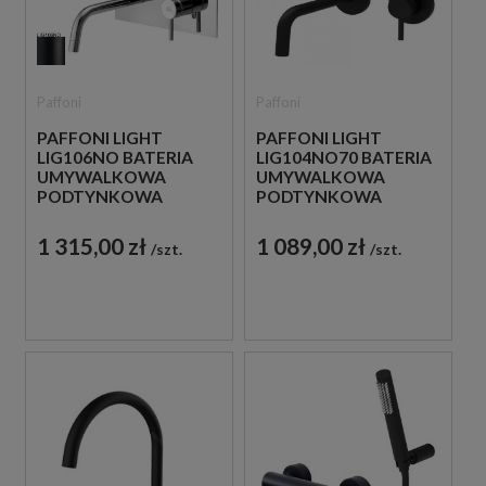
Paffoni
Paffoni
PAFFONI LIGHT
PAFFONI LIGHT
LIG106NO BATERIA
LIG104NO70 BATERIA
UMYWALKOWA
UMYWALKOWA
PODTYNKOWA
PODTYNKOWA
JEDNOUCHWYTOWA
JEDNOUCHWYTOWA
CZARNA
CZARNA
1 315,00 zł
1 089,00 zł
szt.
szt.