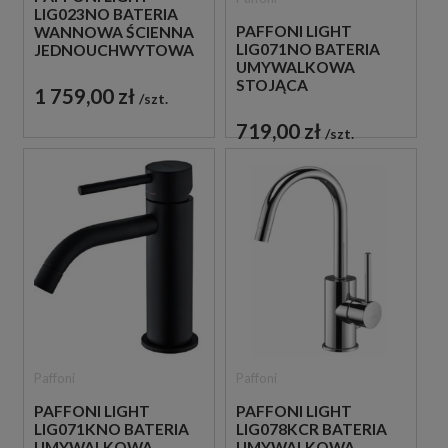
LIG023NO BATERIA
PAFFONI LIGHT
WANNOWA ŚCIENNA
LIG071NO BATERIA
JEDNOUCHWYTOWA
UMYWALKOWA
CZARNA
STOJĄCA
1 759,00 zł
szt.
JEDNOUCHWYTOWA
CZARNA
719,00 zł
szt.
Paffoni
Paffoni
PAFFONI LIGHT
PAFFONI LIGHT
LIG071KNO BATERIA
LIG078KCR BATERIA
UMYWALKOWA
UMYWALKOWA