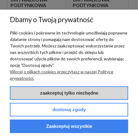
PODTYNKOWA
PODTYNKOWA
JEDNOUCHWYTOWA
JEDNOUCHWYTOWA
CZARNA
BIAŁA
1 089,00 zł
1 089,00 zł
Dbamy o Twoją prywatność
szt.
szt.
Pliki cookies i pokrewne im technologie umożliwiają poprawne
działanie strony i pomagają nam dostosować ofertę do
Twoich potrzeb. Możesz zaakceptować wykorzystanie przez
nas wszystkich tych plików i przejść do sklepu lub
dostosować użycie plików do swoich preferencji, wybierając
opcję "Dostosuj zgody".
Więcej o plikach cookies przeczytasz w naszej Polityce
prywatności.
zaakceptuj tylko niezbędne
Paffoni
PAFFONI LIGHT
dostosuj zgody
Paffoni
LIG105BO70 BATERIA
UMYWALKOWA
PAFFONI LIGHT
PODTYNKOWA
Zaakceptuj wszystkie
LIG131BO BATERIA
JEDNOUCHWYTOWA
BIDETOWA STOJĄCA
BIAŁA
1 089,00 zł
szt.
JEDNOUCHWYTOWA