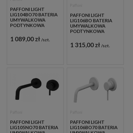
Paffoni
PAFFONI LIGHT
LIG104BO70 BATERIA
PAFFONI LIGHT
UMYWALKOWA
LIG106BO BATERIA
PODTYNKOWA
UMYWALKOWA
JEDNOUCHWYTOWA
PODTYNKOWA
BIAŁA
JEDNOUCHWYTOWA
1 089,00 zł
szt.
BIAŁA
1 315,00 zł
szt.
Paffoni
Paffoni
PAFFONI LIGHT
PAFFONI LIGHT
LIG105NO70 BATERIA
LIG106BO70 BATERIA
UMYWALKOWA
UMYWALKOWA