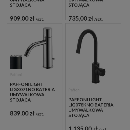
STOJĄCA
STOJĄCA
JEDNOUCHWYTOWA
JEDNOUCHWYTOWA
CZARNA
CHROM
909,00 zł
735,00 zł
szt.
szt.
Paffoni
PAFFONI LIGHT
LIGX071NO BATERIA
Paffoni
UMYWALKOWA
PAFFONI LIGHT
STOJĄCA
LIG078KNO BATERIA
JEDNOUCHWYTOWA
UMYWALKOWA
CZARNA
839,00 zł
szt.
STOJĄCA
JEDNOUCHWYTOWA
CZARNA
1 135,00 zł
szt.