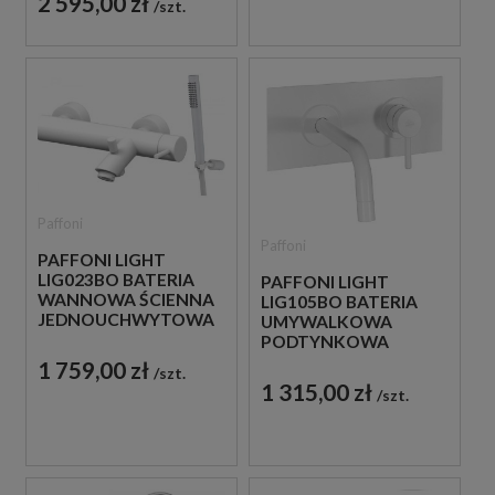
2 595,00 zł
szt.
Paffoni
Paffoni
PAFFONI LIGHT
LIG023BO BATERIA
PAFFONI LIGHT
WANNOWA ŚCIENNA
LIG105BO BATERIA
JEDNOUCHWYTOWA
UMYWALKOWA
BIAŁA
PODTYNKOWA
JEDNOUCHWYTOWA
1 759,00 zł
szt.
BIAŁA
1 315,00 zł
szt.