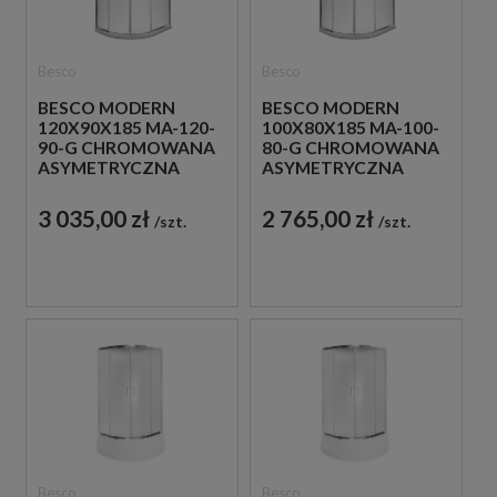
Besco
Besco
BESCO MODERN
BESCO MODERN
120X90X185 MA-120-
100X80X185 MA-100-
90-G CHROMOWANA
80-G CHROMOWANA
ASYMETRYCZNA
ASYMETRYCZNA
KABINA
KABINA
PRYSZNICOWA
PRYSZNICOWA
3 035,00 zł
2 765,00 zł
szt.
szt.
GRAFITOWE SZKŁO
GRAFITOWE SZKŁO
Besco
Besco