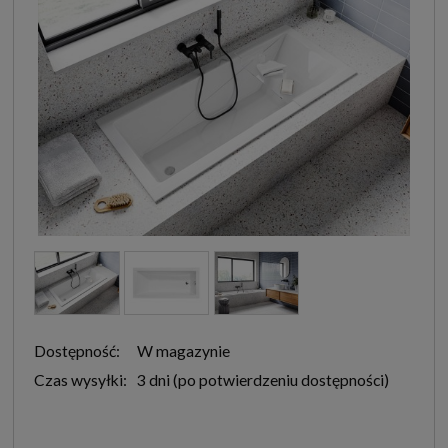
Dostępność:
W magazynie
Czas wysyłki:
3 dni