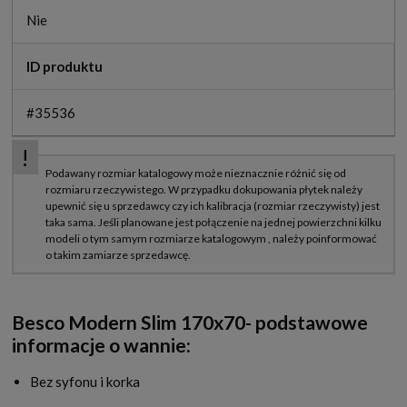
Nie
ID produktu
#35536
Besco Modern Slim 170x70-
podstawowe
informacje o wannie:
Bez syfonu i korka