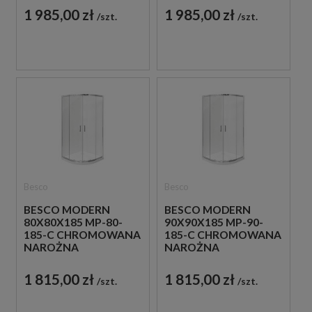
1 985,00 zł
1 985,00 zł
szt.
szt.
Besco
Besco
BESCO MODERN
BESCO MODERN
80X80X185 MP-80-
90X90X185 MP-90-
185-C CHROMOWANA
185-C CHROMOWANA
NAROŻNA
NAROŻNA
PÓŁOKRĄGŁA
PÓŁOKRĄGŁA
KABINA
KABINA
1 815,00 zł
1 815,00 zł
szt.
szt.
PRYSZNICOWA
PRYSZNICOWA