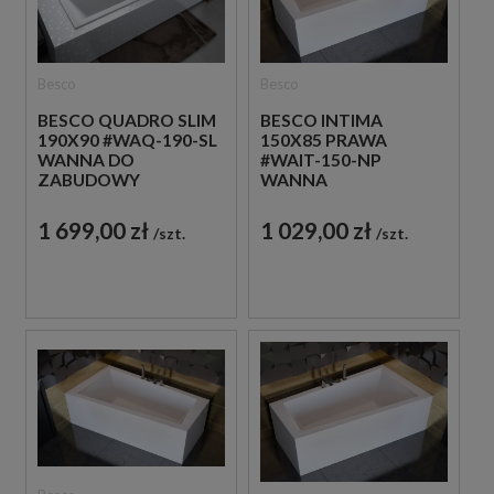
Besco
Besco
BESCO QUADRO SLIM
BESCO INTIMA
190X90 #WAQ-190-SL
150X85 PRAWA
WANNA DO
#WAIT-150-NP
ZABUDOWY
WANNA
ASYMETRYCZNA DO
ZABUDOWY
1 699,00 zł
1 029,00 zł
szt.
szt.