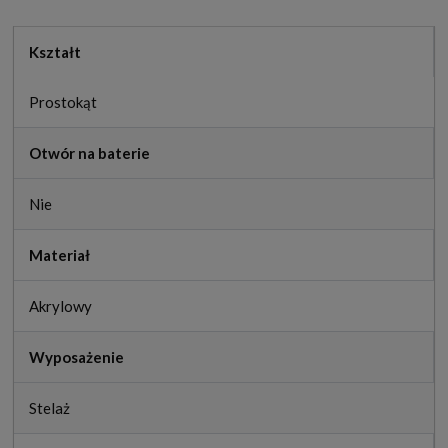
Kształt
Prostokąt
Otwór na baterie
Nie
Materiał
Akrylowy
Wyposażenie
Stelaż