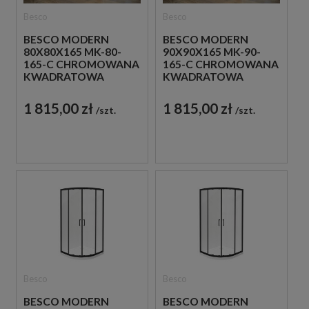
Besco
Besco
BESCO MODERN
BESCO MODERN
80X80X165 MK-80-
90X90X165 MK-90-
165-C CHROMOWANA
165-C CHROMOWANA
KWADRATOWA
KWADRATOWA
KABINA
KABINA
PRYSZNICOWA
PRYSZNICOWA
1 815,00 zł
1 815,00 zł
szt.
szt.
Besco
Besco
BESCO MODERN
BESCO MODERN