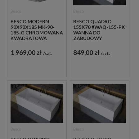
Besco
Besco
BESCO MODERN
BESCO QUADRO
90X90X185 MK-90-
155X70 #WAQ-155-PK
185-G CHROMOWANA
WANNA DO
KWADRATOWA
ZABUDOWY
KABINA
PRYSZNICOWA
1 969,00 zł
849,00 zł
szt.
szt.
GRAFITOWE SZKŁO
Besco
Besco