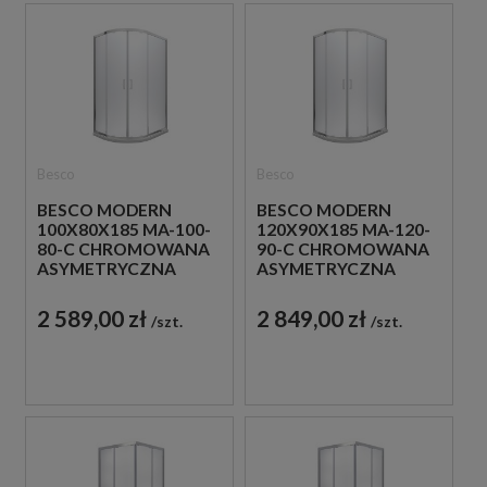
Besco
Besco
BESCO MODERN
BESCO MODERN
100X80X185 MA-100-
120X90X185 MA-120-
80-C CHROMOWANA
90-C CHROMOWANA
ASYMETRYCZNA
ASYMETRYCZNA
KABINA
KABINA
PRYSZNICOWA
PRYSZNICOWA
2 589,00 zł
2 849,00 zł
szt.
szt.