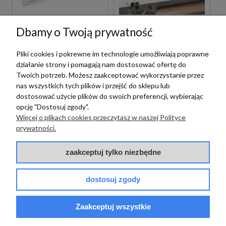
Besco
Besco
Dbamy o Twoją prywatność
BESCO INTIMA DUO
BESCO INTIMA DUO
SLIM 170X125 LEWA
SLIM 180X125 PRAWA
Pliki cookies i pokrewne im technologie umożliwiają poprawne
#WAID-170-SL
#WAID-180-SP
WANNA
działanie strony i pomagają nam dostosować ofertę do
WANNA
ASYMETRYCZNA DO
Twoich potrzeb. Możesz zaakceptować wykorzystanie przez
ASYMETRYCZNA DO
ZABUDOWY
1 859,00 zł
nas wszystkich tych plików i przejść do sklepu lub
ZABUDOWY
szt.
1 939,00 zł
szt.
dostosować użycie plików do swoich preferencji, wybierając
opcję "Dostosuj zgody".
Więcej o plikach cookies przeczytasz w naszej Polityce
prywatności.
zaakceptuj tylko niezbędne
dostosuj zgody
Zaakceptuj wszystkie
Besco
Besco