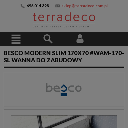
696 014 398
sklep@terradeco.com.pl
BESCO MODERN SLIM 170X70 #WAM-170-
SL WANNA DO ZABUDOWY