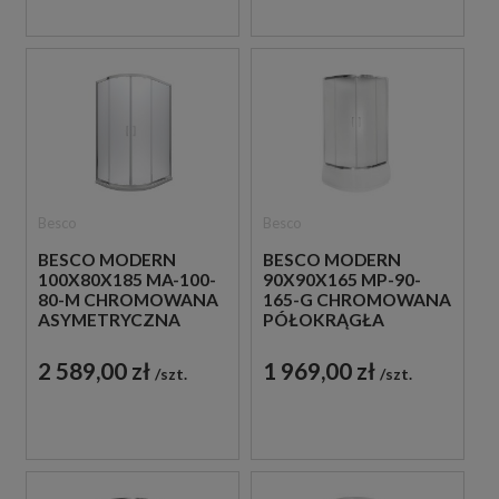
Besco
Besco
BESCO MODERN
BESCO MODERN
100X80X185 MA-100-
90X90X165 MP-90-
80-M CHROMOWANA
165-G CHROMOWANA
ASYMETRYCZNA
PÓŁOKRĄGŁA
KABINA
KABINA
PRYSZNICOWA
PRYSZNICOWA
2 589,00 zł
1 969,00 zł
szt.
szt.
MROŻONE SZKŁO
GRAFITOWE SZKŁO