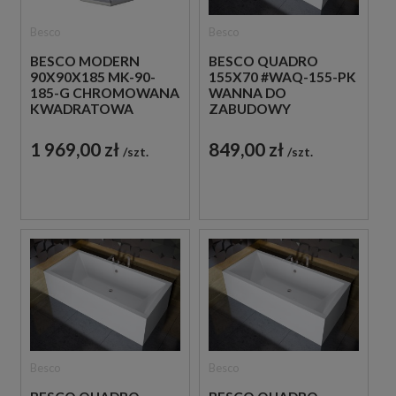
Besco
Besco
BESCO MODERN
BESCO QUADRO
90X90X185 MK-90-
155X70 #WAQ-155-PK
185-G CHROMOWANA
WANNA DO
KWADRATOWA
ZABUDOWY
KABINA
PRYSZNICOWA
1 969,00 zł
849,00 zł
szt.
szt.
GRAFITOWE SZKŁO
Besco
Besco