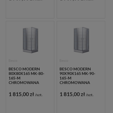
GRAFITOWE SZKŁO
GRAFITOWE SZKŁO
Besco
Besco
BESCO MODERN
BESCO MODERN
80X80X165 MK-80-
90X90X165 MK-90-
165-M
165-M
CHROMOWANA
CHROMOWANA
KWADRATOWA
KWADRATOWA
KABINA
KABINA
1 815,00 zł
1 815,00 zł
szt.
szt.
PRYSZNICOWA
PRYSZNICOWA
MROŻONE SZKŁO
MROŻONE SZKŁO