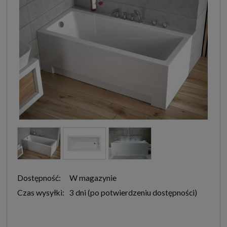
Dostępność:
W magazynie
Czas wysyłki:
3 dni