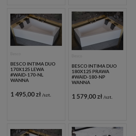
Besco
Besco
BESCO INTIMA DUO
BESCO INTIMA DUO
170X125 LEWA
180X125 PRAWA
#WAID-170-NL
#WAID-180-NP
WANNA
WANNA
ASYMETRYCZNA DO
ASYMETRYCZNA DO
ZABUDOWY
1 495,00 zł
ZABUDOWY
szt.
1 579,00 zł
szt.