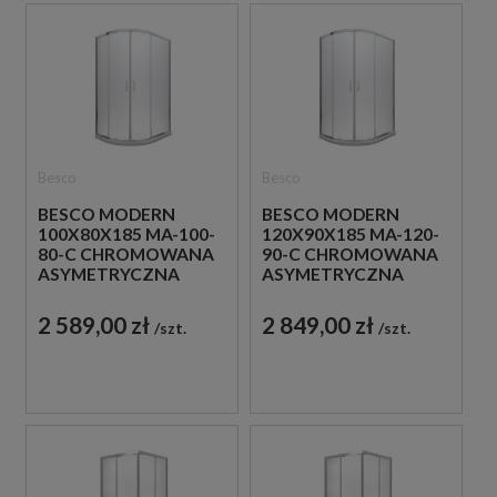
Besco
Besco
BESCO MODERN
BESCO MODERN
100X80X185 MA-100-
120X90X185 MA-120-
80-C CHROMOWANA
90-C CHROMOWANA
ASYMETRYCZNA
ASYMETRYCZNA
KABINA
KABINA
PRYSZNICOWA
PRYSZNICOWA
2 589,00 zł
2 849,00 zł
szt.
szt.