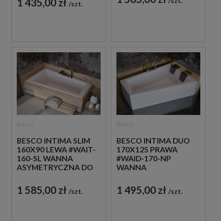
szt.
1 435,00 zł
szt.
Besco
Besco
BESCO INTIMA SLIM
BESCO INTIMA DUO
160X90 LEWA #WAIT-
170X125 PRAWA
160-SL WANNA
#WAID-170-NP
ASYMETRYCZNA DO
WANNA
ZABUDOWY
ASYMETRYCZNA DO
ZABUDOWY
1 585,00 zł
1 495,00 zł
szt.
szt.