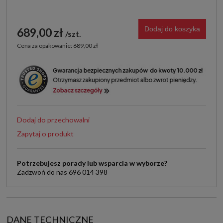
Dodaj do koszyka
689,00 zł
szt.
Cena za opakowanie: 689,00 zł
Dodaj do przechowalni
Zapytaj o produkt
Potrzebujesz porady lub wsparcia w wyborze?
Zadzwoń do nas 696 014 398
DANE TECHNICZNE