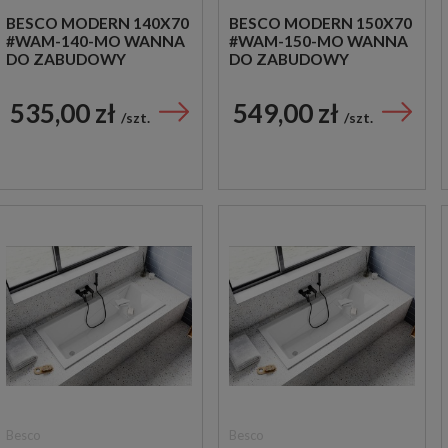
BESCO MODERN 140X70
BESCO MODERN 150X70
#WAM-140-MO WANNA
#WAM-150-MO WANNA
DO ZABUDOWY
DO ZABUDOWY
535,00 zł
549,00 zł
szt.
szt.
Besco
Besco