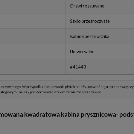
Drzwi rozsuwane
Szkło przezroczyste
Kabina bez brodzika
Uniwersalne
#41443
owana kwadratowa kabina prysznicowa- podsta