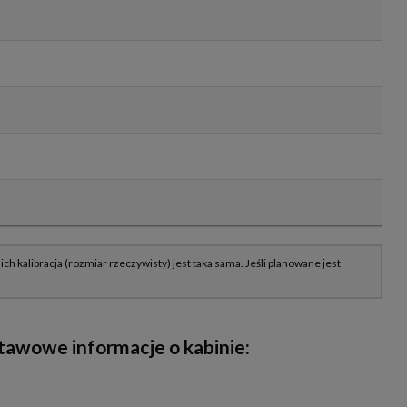
wowe informacje o kabinie: