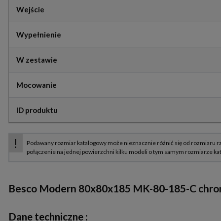
Wejście
Wypełnienie
W zestawie
Mocowanie
ID produktu
Besco Modern 80x80x185 MK-80-185-C chrom
Dane techniczne :