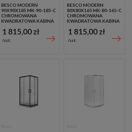
BESCO MODERN
BESCO MODERN
90X90X185 MK-90-185-C
80X80X165 MK-80-165-C
CHROMOWANA
CHROMOWANA
KWADRATOWA KABINA
KWADRATOWA KABINA
PRYSZNICOWA
PRYSZNICOWA
1 815,00 zł
1 815,00 zł
szt.
szt.
Besco
Besco