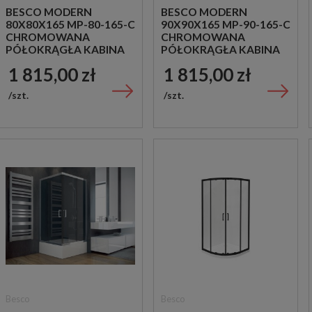
BESCO MODERN
BESCO MODERN
80X80X165 MP-80-165-C
90X90X165 MP-90-165-C
CHROMOWANA
CHROMOWANA
PÓŁOKRĄGŁA KABINA
PÓŁOKRĄGŁA KABINA
PRYSZNICOWA
PRYSZNICOWA
1 815,00 zł
1 815,00 zł
szt.
szt.
Besco
Besco