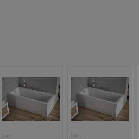
Besco
Besco