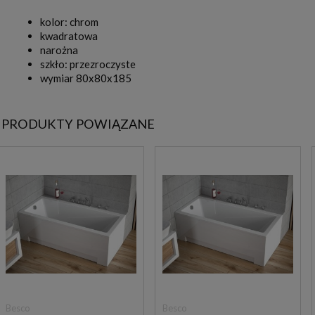
kolor: chrom
kwadratowa
narożna
szkło: przezroczyste
wymiar 80x80x185
PRODUKTY POWIĄZANE
Besco
Besco