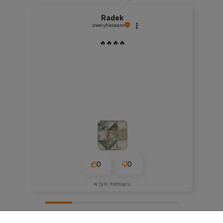
Radek
zweryfikowano
🔥🔥🔥🔥
0
0
w tym miesiącu
zebranych i zweryfikowanych przez