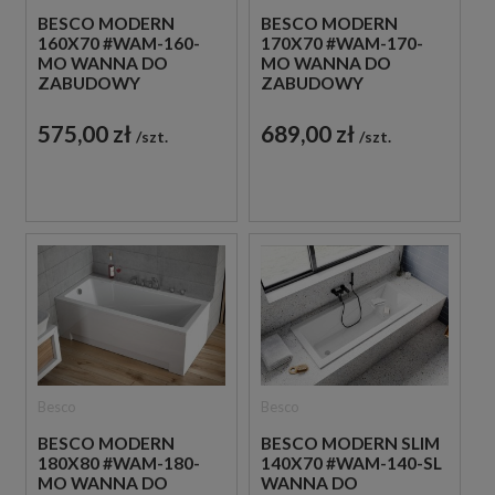
BESCO MODERN
BESCO MODERN
160X70 #WAM-160-
170X70 #WAM-170-
MO WANNA DO
MO WANNA DO
ZABUDOWY
ZABUDOWY
575,00 zł
689,00 zł
szt.
szt.
Besco
Besco
BESCO MODERN
BESCO MODERN SLIM
180X80 #WAM-180-
140X70 #WAM-140-SL
MO WANNA DO
WANNA DO