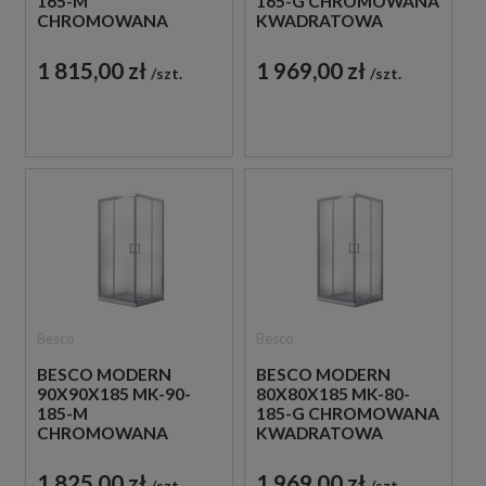
165-M
165-G CHROMOWANA
CHROMOWANA
KWADRATOWA
PÓŁOKRĄGŁA
KABINA
KABINA
PRYSZNICOWA
1 815,00 zł
1 969,00 zł
szt.
szt.
PRYSZNICOWA
GRAFITOWE SZKŁO
MROŻONE SZKŁO
Besco
Besco
BESCO MODERN
BESCO MODERN
90X90X185 MK-90-
80X80X185 MK-80-
185-M
185-G CHROMOWANA
CHROMOWANA
KWADRATOWA
KWADRATOWA
KABINA
KABINA
PRYSZNICOWA
1 825,00 zł
1 969,00 zł
szt.
szt.