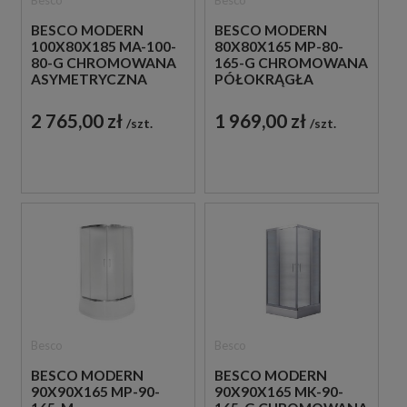
BESCO MODERN
BESCO MODERN
100X80X185 MA-100-
80X80X165 MP-80-
80-G CHROMOWANA
165-G CHROMOWANA
ASYMETRYCZNA
PÓŁOKRĄGŁA
KABINA
KABINA
PRYSZNICOWA
PRYSZNICOWA
2 765,00 zł
1 969,00 zł
szt.
szt.
GRAFITOWE SZKŁO
GRAFITOWE SZKŁO
Besco
Besco
BESCO MODERN
BESCO MODERN
90X90X165 MP-90-
90X90X165 MK-90-