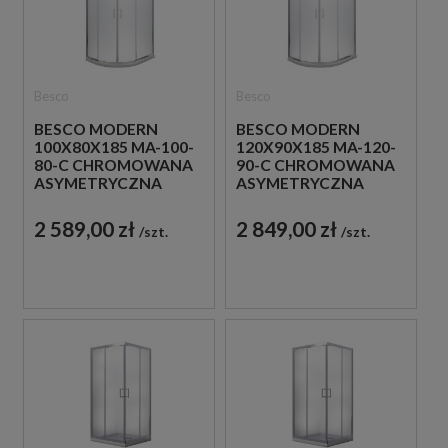
Besco
Besco
BESCO MODERN
BESCO MODERN
100X80X185 MA-100-
120X90X185 MA-120-
80-C CHROMOWANA
90-C CHROMOWANA
ASYMETRYCZNA
ASYMETRYCZNA
KABINA
KABINA
PRYSZNICOWA
PRYSZNICOWA
2 589,00 zł
2 849,00 zł
szt.
szt.