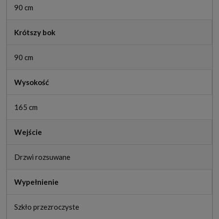
90 cm
Krótszy bok
90 cm
Wysokość
165 cm
Wejście
Drzwi rozsuwane
Wypełnienie
Szkło przezroczyste