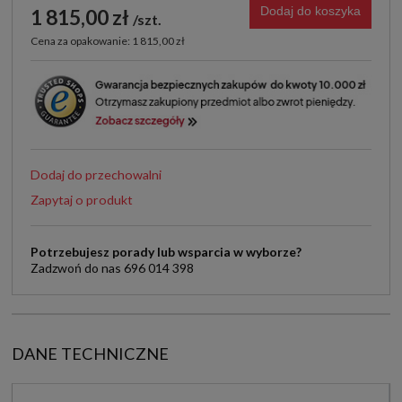
Dodaj do koszyka
1 815,00 zł
szt.
Cena za opakowanie: 1 815,00 zł
Dodaj do przechowalni
Zapytaj o produkt
Potrzebujesz porady lub wsparcia w wyborze?
Zadzwoń do nas 696 014 398
DANE TECHNICZNE