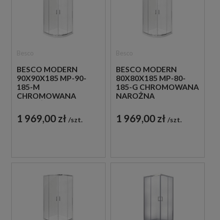
Besco
Besco
BESCO MODERN
BESCO MODERN
90X90X185 MP-90-
80X80X185 MP-80-
185-M
185-G CHROMOWANA
CHROMOWANA
NAROŻNA
NAROŻNA
PÓŁOKRĄGŁA
PÓŁOKRĄGŁA
KABINA
1 969,00 zł
1 969,00 zł
szt.
szt.
KABINA
PRYSZNICOWA
PRYSZNICOWA
GRAFITOWE SZKŁO
MROŻONE SZKŁO