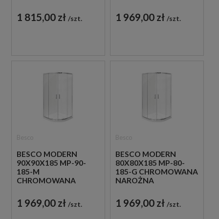
KWADRATOWA
PÓŁOKRĄGŁA
KABINA
KABINA
1 815,00 zł
1 969,00 zł
szt.
szt.
PRYSZNICOWA
PRYSZNICOWA
MROŻONE SZKŁO
GRAFITOWE SZKŁO
Besco
Besco
BESCO MODERN
BESCO MODERN
90X90X185 MP-90-
80X80X185 MP-80-
185-M
185-G CHROMOWANA
CHROMOWANA
NAROŻNA
NAROŻNA
PÓŁOKRĄGŁA
PÓŁOKRĄGŁA
KABINA
1 969,00 zł
1 969,00 zł
szt.
szt.
KABINA
PRYSZNICOWA
PRYSZNICOWA
GRAFITOWE SZKŁO