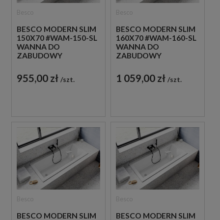
Besco
Besco
BESCO MODERN SLIM
BESCO MODERN SLIM
150X70 #WAM-150-SL
160X70 #WAM-160-SL
WANNA DO
WANNA DO
ZABUDOWY
ZABUDOWY
955,00 zł
1 059,00 zł
szt.
szt.
Besco
Besco
BESCO MODERN SLIM
BESCO MODERN SLIM