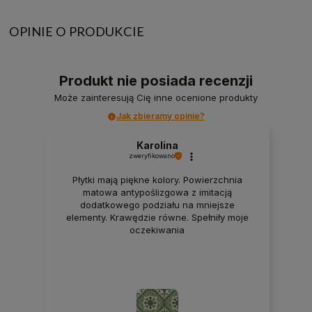
OPINIE O PRODUKCIE
Produkt nie posiada recenzji
Może zainteresują Cię inne ocenione produkty
Jak zbieramy opinie?
Karolina
zweryfikowano
Płytki mają piękne kolory. Powierzchnia
matowa antypoślizgowa z imitacją
dodatkowego podziału na mniejsze
elementy. Krawędzie równe. Spełniły moje
oczekiwania