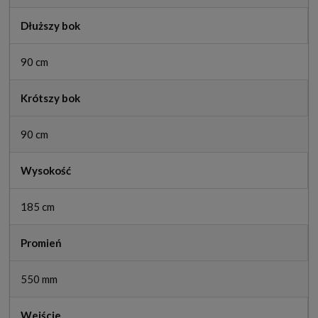
Dłuższy bok
90 cm
Krótszy bok
90 cm
Wysokość
185 cm
Promień
550 mm
Wejście