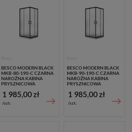
Besco
Besco
BESCO MODERN BLACK
BESCO MODERN BLACK
MKB-80-190-C CZARNA
MKB-90-190-C CZARNA
NAROŻNA KABINA
NAROŻNA KABINA
PRYSZNICOWA
PRYSZNICOWA
1 985,00 zł
1 985,00 zł
szt.
szt.