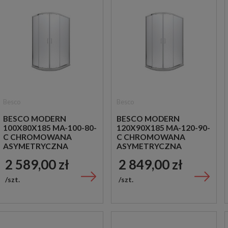
Besco
Besco
BESCO MODERN
BESCO MODERN
100X80X185 MA-100-80-
120X90X185 MA-120-90-
C CHROMOWANA
C CHROMOWANA
ASYMETRYCZNA
ASYMETRYCZNA
KABINA PRYSZNICOWA
KABINA PRYSZNICOWA
2 589,00 zł
2 849,00 zł
szt.
szt.