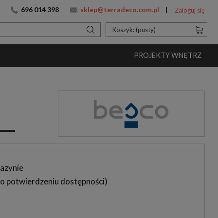
696 014 398
sklep@terradeco.com.pl
Zaloguj się
Koszyk:
(pusty)
PROJEKTY WNĘTRZ
azynie