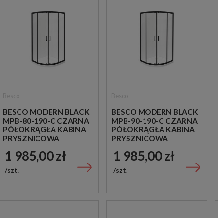
Besco
Besco
BESCO MODERN BLACK
BESCO MODERN BLACK
MPB-80-190-C CZARNA
MPB-90-190-C CZARNA
PÓŁOKRĄGŁA KABINA
PÓŁOKRĄGŁA KABINA
PRYSZNICOWA
PRYSZNICOWA
1 985,00 zł
1 985,00 zł
szt.
szt.