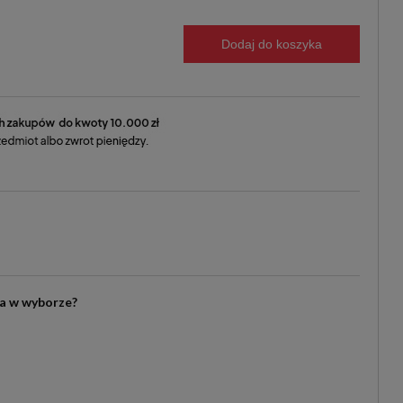
Dodaj do koszyka
ia w wyborze?