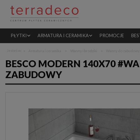
PŁYTKI
ARMATURA I CERAMIKA
PROMOCJE
BES
»
»
»
Jesteś w:
Armatura i ceramika
Wanny i brodziki
Wanny do zabudowy
BESCO MODERN 140X70 #W
ZABUDOWY