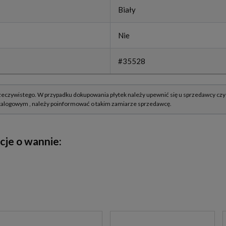
Biały
Nie
#35528
je o wannie: