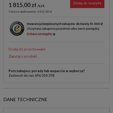
Dodaj do koszyka
1 815,00 zł
szt.
Cena za opakowanie: 1 815,00 zł
Dodaj do przechowalni
Zapytaj o produkt
Potrzebujesz porady lub wsparcia w wyborze?
Zadzwoń do nas 696 014 398
DANE TECHNICZNE