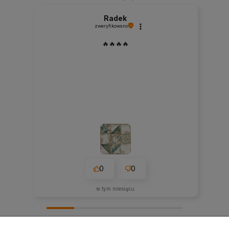
Radek
zweryfikowano
🔥🔥🔥🔥
0
0
w tym miesiącu
zebranych i zweryfikowanych przez