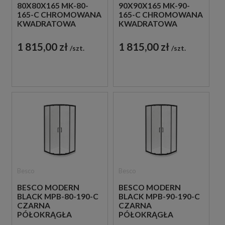
80X80X165 MK-80-
90X90X165 MK-90-
165-C CHROMOWANA
165-C CHROMOWANA
KWADRATOWA
KWADRATOWA
KABINA
KABINA
PRYSZNICOWA
PRYSZNICOWA
1 815,00 zł
1 815,00 zł
szt.
szt.
Besco
Besco
BESCO MODERN
BESCO MODERN
BLACK MPB-80-190-C
BLACK MPB-90-190-C
CZARNA
CZARNA
PÓŁOKRĄGŁA
PÓŁOKRĄGŁA
KABINA
KABINA