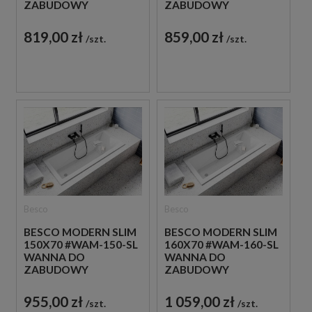
ZABUDOWY
ZABUDOWY
819,00 zł
859,00 zł
szt.
szt.
Besco
Besco
BESCO MODERN SLIM
BESCO MODERN SLIM
150X70 #WAM-150-SL
160X70 #WAM-160-SL
WANNA DO
WANNA DO
ZABUDOWY
ZABUDOWY
955,00 zł
1 059,00 zł
szt.
szt.