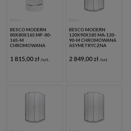
Besco
Besco
BESCO MODERN
BESCO MODERN
80X80X165 MP-80-
120X90X185 MA-120-
165-M
90-M CHROMOWANA
CHROMOWANA
ASYMETRYCZNA
PÓŁOKRĄGŁA
KABINA
KABINA
PRYSZNICOWA
1 815,00 zł
2 849,00 zł
szt.
szt.
PRYSZNICOWA
MROŻONE SZKŁO
MROŻONE SZKŁO
Besco
Besco