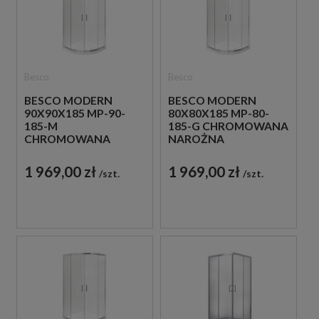
Besco
Besco
BESCO MODERN
BESCO MODERN
90X90X185 MP-90-
80X80X185 MP-80-
185-M
185-G CHROMOWANA
CHROMOWANA
NAROŻNA
NAROŻNA
PÓŁOKRĄGŁA
PÓŁOKRĄGŁA
KABINA
1 969,00 zł
1 969,00 zł
szt.
szt.
KABINA
PRYSZNICOWA
PRYSZNICOWA
GRAFITOWE SZKŁO
MROŻONE SZKŁO