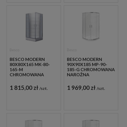
Besco
Besco
BESCO MODERN
BESCO MODERN
80X80X165 MK-80-
90X90X185 MP-90-
165-M
185-G CHROMOWANA
CHROMOWANA
NAROŻNA
KWADRATOWA
PÓŁOKRĄGŁA
KABINA
KABINA
1 815,00 zł
1 969,00 zł
szt.
szt.
PRYSZNICOWA
PRYSZNICOWA
MROŻONE SZKŁO
GRAFITOWE SZKŁO