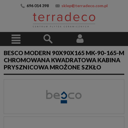
696 014 398
sklep@terradeco.com.pl
BESCO MODERN 90X90X165 MK-90-165-M
CHROMOWANA KWADRATOWA KABINA
PRYSZNICOWA MROŻONE SZKŁO