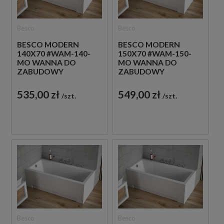
Besco
Besco
BESCO MODERN
BESCO MODERN
140X70 #WAM-140-
150X70 #WAM-150-
MO WANNA DO
MO WANNA DO
ZABUDOWY
ZABUDOWY
535,00 zł
549,00 zł
szt.
szt.
Besco
Besco