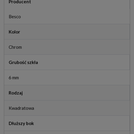
Producent
Besco
Kolor
Chrom
Grubość szkła
6 mm
Rodzaj
Kwadratowa
Dłuższy bok