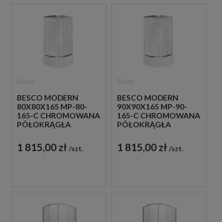
Besco
Besco
BESCO MODERN
BESCO MODERN
80X80X165 MP-80-
90X90X165 MP-90-
165-C CHROMOWANA
165-C CHROMOWANA
PÓŁOKRĄGŁA
PÓŁOKRĄGŁA
KABINA
KABINA
PRYSZNICOWA
PRYSZNICOWA
1 815,00 zł
1 815,00 zł
szt.
szt.