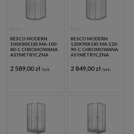
Besco
Besco
BESCO MODERN
BESCO MODERN
100X80X185 MA-100-
120X90X185 MA-120-
80-C CHROMOWANA
90-C CHROMOWANA
ASYMETRYCZNA
ASYMETRYCZNA
KABINA
KABINA
PRYSZNICOWA
PRYSZNICOWA
2 589,00 zł
2 849,00 zł
szt.
szt.