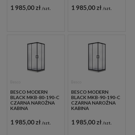
PRYSZNICOWA
PRYSZNICOWA
1 985,00 zł
1 985,00 zł
szt.
szt.
Besco
Besco
BESCO MODERN
BESCO MODERN
BLACK MKB-80-190-C
BLACK MKB-90-190-C
CZARNA NAROŻNA
CZARNA NAROŻNA
KABINA
KABINA
PRYSZNICOWA
PRYSZNICOWA
1 985,00 zł
1 985,00 zł
szt.
szt.