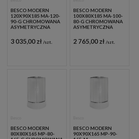
BESCO MODERN
BESCO MODERN
120X90X185 MA-120-
100X80X185 MA-100-
90-G CHROMOWANA
80-G CHROMOWANA
ASYMETRYCZNA
ASYMETRYCZNA
KABINA
KABINA
PRYSZNICOWA
PRYSZNICOWA
3 035,00 zł
2 765,00 zł
szt.
szt.
GRAFITOWE SZKŁO
GRAFITOWE SZKŁO
Besco
Besco
BESCO MODERN
BESCO MODERN
80X80X165 MP-80-
90X90X165 MP-90-