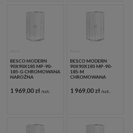
Besco
Besco
BESCO MODERN
BESCO MODERN
90X90X185 MP-90-
90X90X185 MP-90-
185-G CHROMOWANA
185-M
NAROŻNA
CHROMOWANA
PÓŁOKRĄGŁA
NAROŻNA
KABINA
PÓŁOKRĄGŁA
1 969,00 zł
1 969,00 zł
szt.
szt.
PRYSZNICOWA
KABINA
GRAFITOWE SZKŁO
PRYSZNICOWA
MROŻONE SZKŁO