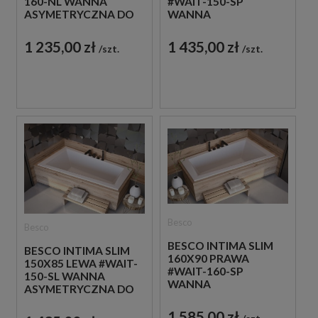
160-NL WANNA
#WAIT-150-SP
ASYMETRYCZNA DO
WANNA
ZABUDOWY
ASYMETRYCZNA DO
ZABUDOWY
1 235,00 zł
1 435,00 zł
szt.
szt.
Besco
Besco
BESCO INTIMA SLIM
BESCO INTIMA SLIM
160X90 PRAWA
150X85 LEWA #WAIT-
#WAIT-160-SP
150-SL WANNA
WANNA
ASYMETRYCZNA DO
ASYMETRYCZNA DO
ZABUDOWY
ZABUDOWY
1 585,00 zł