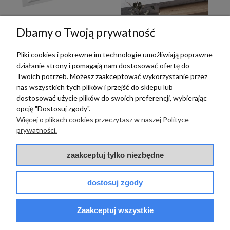
Besco
Besco
Dbamy o Twoją prywatność
BESCO INTIMA DUO
BESCO INTIMA DUO
SLIM 170X125 LEWA
SLIM 180X125 PRAWA
Pliki cookies i pokrewne im technologie umożliwiają poprawne
#WAID-170-SL
#WAID-180-SP
WANNA
działanie strony i pomagają nam dostosować ofertę do
WANNA
ASYMETRYCZNA DO
Twoich potrzeb. Możesz zaakceptować wykorzystanie przez
ASYMETRYCZNA DO
ZABUDOWY
1 859,00 zł
nas wszystkich tych plików i przejść do sklepu lub
ZABUDOWY
szt.
1 939,00 zł
szt.
dostosować użycie plików do swoich preferencji, wybierając
opcję "Dostosuj zgody".
Więcej o plikach cookies przeczytasz w naszej Polityce
prywatności.
zaakceptuj tylko niezbędne
dostosuj zgody
Zaakceptuj wszystkie
Besco
Besco