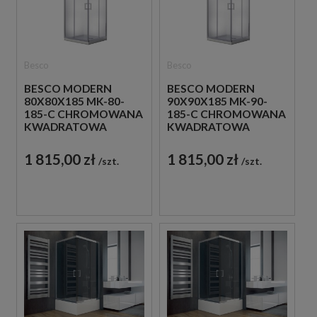
Besco
Besco
BESCO MODERN
BESCO MODERN
80X80X185 MK-80-
90X90X185 MK-90-
185-C CHROMOWANA
185-C CHROMOWANA
KWADRATOWA
KWADRATOWA
KABINA
KABINA
PRYSZNICOWA
PRYSZNICOWA
1 815,00 zł
1 815,00 zł
szt.
szt.