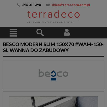
696 014 398
sklep@terradeco.com.pl
BESCO MODERN SLIM 150X70 #WAM-150-
SL WANNA DO ZABUDOWY