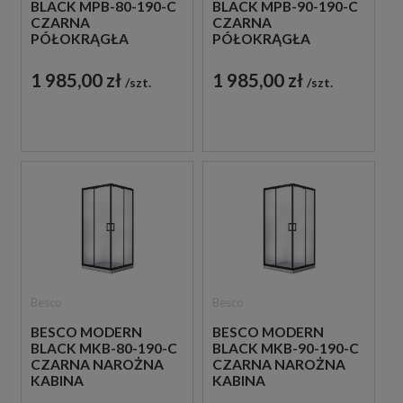
BLACK MPB-80-190-C
BLACK MPB-90-190-C
CZARNA
CZARNA
PÓŁOKRĄGŁA
PÓŁOKRĄGŁA
KABINA
KABINA
PRYSZNICOWA
PRYSZNICOWA
1 985,00 zł
1 985,00 zł
szt.
szt.
Besco
Besco
BESCO MODERN
BESCO MODERN
BLACK MKB-80-190-C
BLACK MKB-90-190-C
CZARNA NAROŻNA
CZARNA NAROŻNA
KABINA
KABINA
PRYSZNICOWA
PRYSZNICOWA