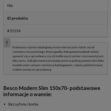
Nie
ID produktu
#35534
Besco Modern Slim 150x70-
podstawowe
informacje o wannie:
Bez syfonu i korka