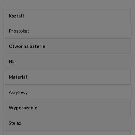
Kształt
Prostokąt
Otwór na baterie
Nie
Materiał
Akrylowy
Wyposażenie
Stelaż