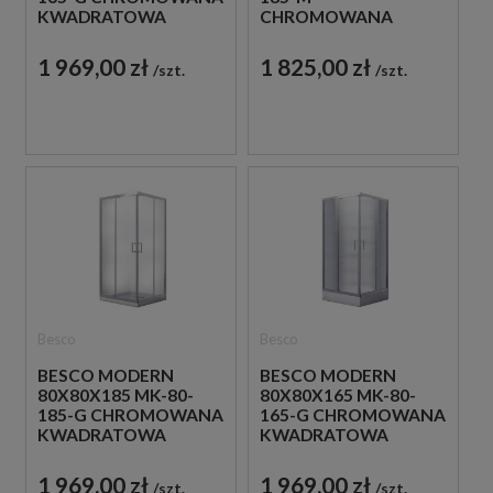
KWADRATOWA
CHROMOWANA
KABINA
KWADRATOWA
PRYSZNICOWA
KABINA
1 969,00 zł
1 825,00 zł
szt.
szt.
GRAFITOWE SZKŁO
PRYSZNICOWA
MROŻONE SZKŁO
Besco
Besco
BESCO MODERN
BESCO MODERN
80X80X185 MK-80-
80X80X165 MK-80-
185-G CHROMOWANA
165-G CHROMOWANA
KWADRATOWA
KWADRATOWA
KABINA
KABINA
PRYSZNICOWA
PRYSZNICOWA
1 969,00 zł
1 969,00 zł
szt.
szt.