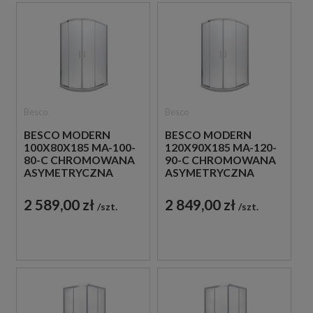
Besco
Besco
BESCO MODERN
BESCO MODERN
100X80X185 MA-100-
120X90X185 MA-120-
80-C CHROMOWANA
90-C CHROMOWANA
ASYMETRYCZNA
ASYMETRYCZNA
KABINA
KABINA
PRYSZNICOWA
PRYSZNICOWA
2 589,00 zł
2 849,00 zł
szt.
szt.